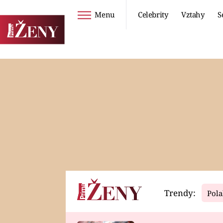
Menu
Celebrity
Vztahy
S
Seriály
Životní styl
ZOO
DIETY A HUBNUTÍ
PROSTŘENO!
CESTOVÁNÍ A
DOVOLENÁ
DUCH
ZDRAVÍ
Trendy:
Pola
Horoskopy
Video
ASTROČLÁNKY
SERIÁLY