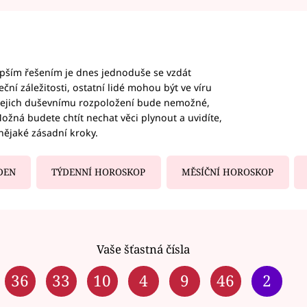
epším řešením je dnes jednoduše se vzdát
ční záležitosti, ostatní lidé mohou být ve víru
b jejich duševnímu rozpoložení bude nemožné,
ožná budete chtít nechat věci plynout a uvidíte,
nějaké zásadní kroky.
DEN
TÝDENNÍ HOROSKOP
MĚSÍČNÍ HOROSKOP
Vaše šťastná čísla
36
33
10
4
9
46
2