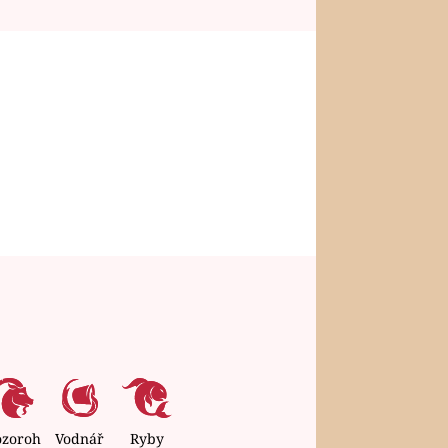
ozoroh
Vodnář
Ryby