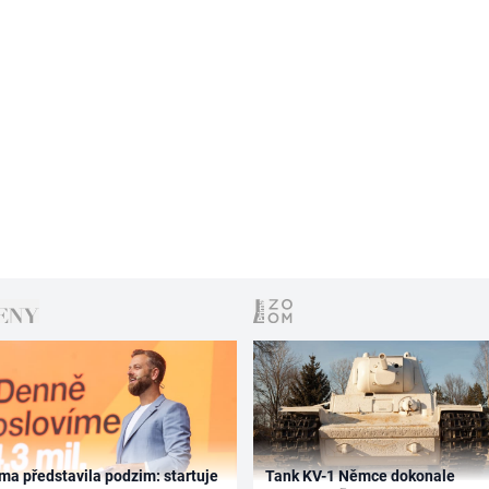
ma představila podzim: startuje
Tank KV-1 Němce dokonale