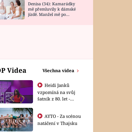
Denisa (34): Kamarádky
mě přemluvily k dámské
jízdě. Manžel mě po
návratu zaskočil
P Videa
Všechna videa
Heidi Janků
vzpomíná na svůj
šatník z 80. let -
Shopaholičky
AYTO - Za scénou
natáčení v Thajsku