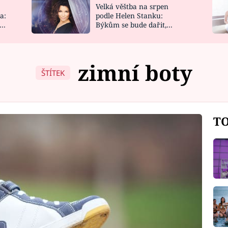
Velká věštba na srpen
NOVINKY
ZAHRADA
a:
podle Helen Stanku:
y
Býkům se bude dařit,
VIDEORECEPTY
DESIGN
Vodnáře čeká jízda
zimní boty
ŠTÍTEK
TO