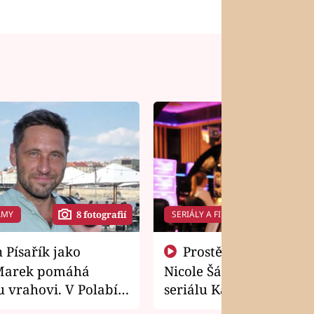
LMY
SERIÁLY A FILMY
8 fotografií
14 f
Prostě si o to řekla! Takhle
Marek pomáhá
Nicole Šáchová získala r
 vrahovi. V Polabí
seriálu Kamarádi
osti