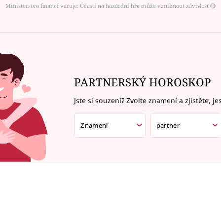
Ministerstvo financí varuje: Účastí na hazardní hře může vzniknout závislost ⑱
PARTNERSKÝ HOROSKOP
Jste si souzení? Zvolte znamení a zjistěte, je