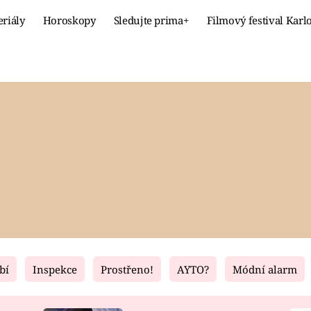
eriály
Horoskopy
Sledujte prima+
Filmový festival Karl
Celebrity
Recept
MÓDA A KRÁSA
HLAVNÍ JÍ
VZTAHY A SEX
SLADKÉ
PRIMA MAMINKA
ZDRAVÉ
bí
Inspekce
Prostřeno!
AYTO?
Módní alarm
Fresh
Living
RECEPTY
BYDLENÍ