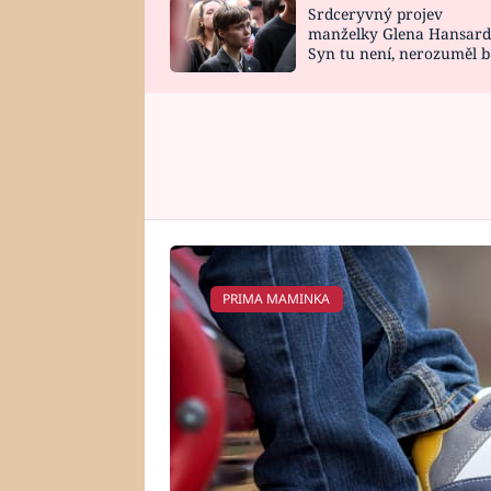
Srdceryvný projev
SNÁŘ
CELEBRITY
manželky Glena Hansard
Syn tu není, nerozuměl b
HOROSKOP NA
VAŘENÍ
tomu, vysvětlila
ROK 2023
PRIMA MAMINKA