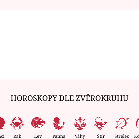
HOROSKOPY DLE ZVĚROKRUHU
nci
Rak
Lev
Panna
Váhy
Štír
Střelec
K