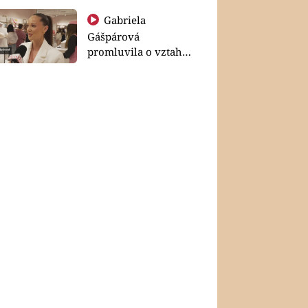
Gabriela
Gášpárová
promluvila o vztahu
a zakládání rodiny