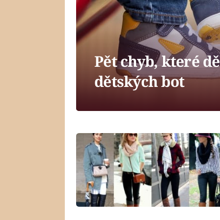
Pět chyb, které d
dětských bot