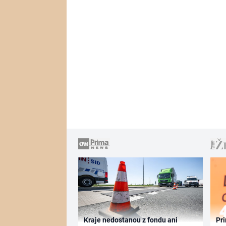
Kraje nedostanou z fondu ani
Pri