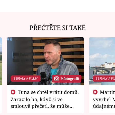
PŘEČTĚTE SI TAKÉ
SERIÁLY A FILMY
SERIÁLY A FI
9 fotografií
Tuna se chtěl vrátit domů.
Martin Písařík jako
Zarazilo ho, když si ve
vyvrhel 
smlouvě přečetl, že může
údajnému
zemřít
je v nemil