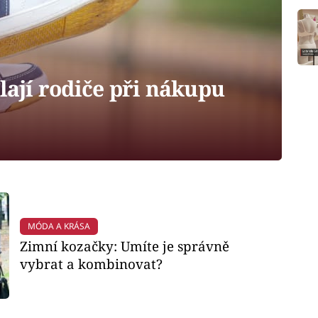
ělají rodiče při nákupu
MÓDA A KRÁSA
Zimní kozačky: Umíte je správně
vybrat a kombinovat?