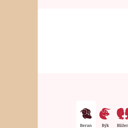
Beran
Býk
Blíže