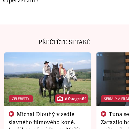
superženami!
PŘEČTĚTE SI TAKÉ
CELEBRITY
SERIÁLY A FIL
8 fotografií
Michal Dlouhý v sedle
Tuna se chtěl vrátit domů.
slavného filmového koně.
Zarazilo ho