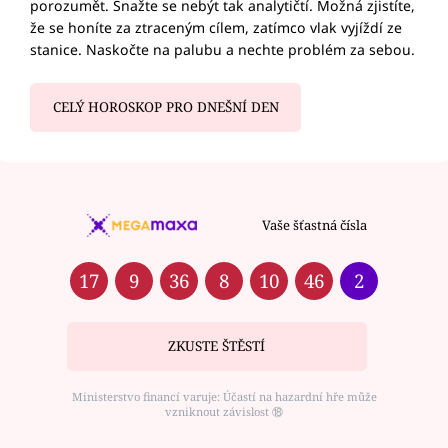
porozumět. Snažte se nebýt tak analytičtí. Možná zjistíte,
že se honíte za ztraceným cílem, zatímco vlak vyjíždí ze
stanice. Naskočte na palubu a nechte problém za sebou.
CELÝ HOROSKOP PRO DNEŠNÍ DEN
Vaše šťastná čísla
17
9
36
8
10
46
2
ZKUSTE ŠTĚSTÍ
Ministerstvo financí varuje: Účastí na hazardní hře může
vzniknout závislost ⑱