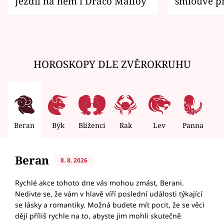
Jezdil na něm i Draco Malfoy
smlouvě př
zemřít
HOROSKOPY DLE ZVĚROKRUHU
Beran
Býk
Blíženci
Rak
Lev
Panna
V
Beran
8. 8. 2026
Rychlé akce tohoto dne vás mohou zmást, Berani.
Nedivte se, že vám v hlavě víří poslední události týkající
se lásky a romantiky. Možná budete mít pocit, že se věci
dějí příliš rychle na to, abyste jim mohli skutečně