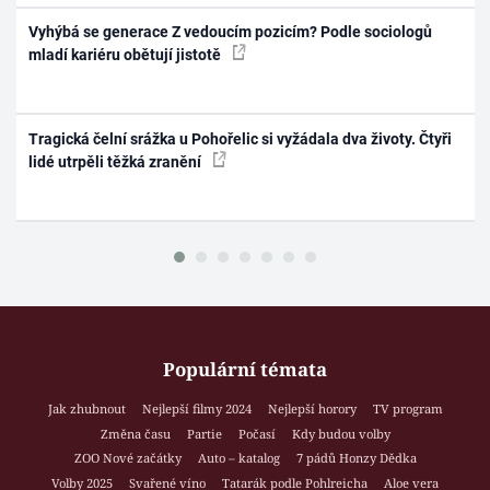
Vyhýbá se generace Z vedoucím pozicím? Podle sociologů
mladí kariéru obětují jistotě
Tragická čelní srážka u Pohořelic si vyžádala dva životy. Čtyři
lidé utrpěli těžká zranění
Populární témata
Jak zhubnout
Nejlepší filmy 2024
Nejlepší horory
TV program
Změna času
Partie
Počasí
Kdy budou volby
ZOO Nové začátky
Auto – katalog
7 pádů Honzy Dědka
Volby 2025
Svařené víno
Tatarák podle Pohlreicha
Aloe vera