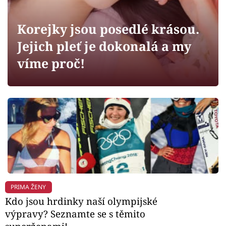
Horoskopy
Sledujte prima+
Korejky jsou posedlé krásou.
Jejich pleť je dokonalá a my
Filmový festival Karlovy Vary
víme proč!
Pořady
Mámy sobě
Přihlášení
Sledujte nás
PRIMA ŽENY
Kdo jsou hrdinky naší olympijské
výpravy? Seznamte se s těmito