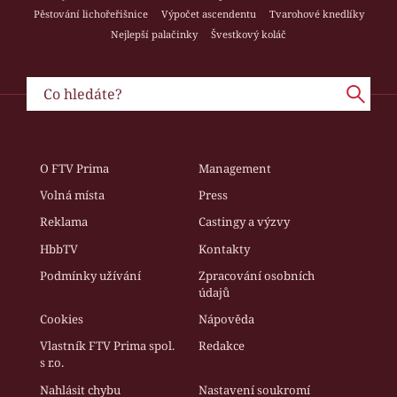
Pěstování lichořeřišnice
Výpočet ascendentu
Tvarohové knedlíky
Nejlepší palačinky
Švestkový koláč
O FTV Prima
Management
Volná místa
Press
Reklama
Castingy a výzvy
HbbTV
Kontakty
Podmínky užívání
Zpracování osobních
údajů
Cookies
Nápověda
Vlastník FTV Prima spol.
Redakce
s r.o.
Nahlásit chybu
Nastavení soukromí