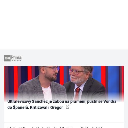
Ultralevicový Sánchez je žábou na prameni, pustil se Vondra
do Španělů. Kritizoval i Gregor