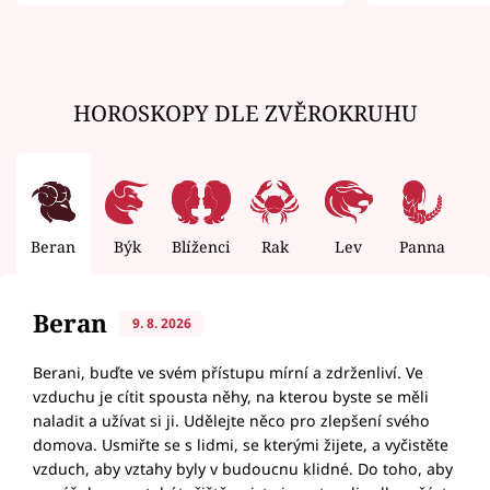
zemřít
HOROSKOPY DLE ZVĚROKRUHU
Beran
Býk
Blíženci
Rak
Lev
Panna
V
Beran
9. 8. 2026
Berani, buďte ve svém přístupu mírní a zdrženliví. Ve
vzduchu je cítit spousta něhy, na kterou byste se měli
naladit a užívat si ji. Udělejte něco pro zlepšení svého
domova. Usmiřte se s lidmi, se kterými žijete, a vyčistěte
vzduch, aby vztahy byly v budoucnu klidné. Do toho, aby