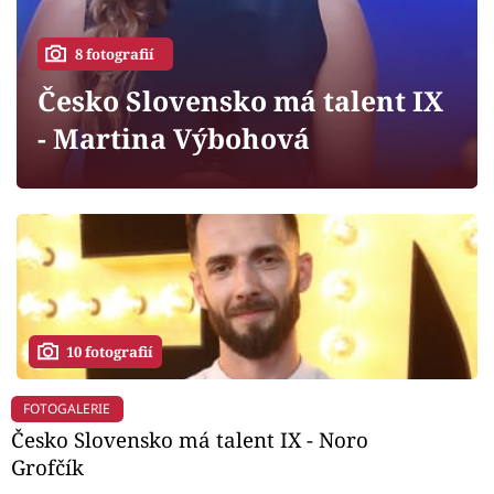
Horoskopy
8 fotografií
Sledujte prima+
Česko Slovensko má talent IX
Filmový festival Karlovy Vary
- Martina Výbohová
Pořady
Mámy sobě
Přihlášení
10 fotografií
Sledujte nás
FOTOGALERIE
Česko Slovensko má talent IX - Noro
Grofčík