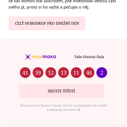
se váš domov stal útočištěm, jste investovali velkou část
svého já, proto si ho važte a pečujte o něj.
CELÝ HOROSKOP PRO DNEŠNÍ DEN
Vaše šťastná čísla
41
39
12
13
11
46
2
ZKUSTE ŠTĚSTÍ
Ministerstvo financí varuje: Účastí na hazardní hře může
vzniknout závislost ⑱