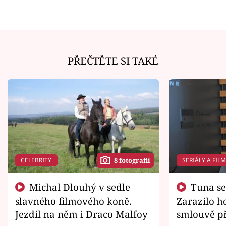
PŘEČTĚTE SI TAKÉ
CELEBRITY
SERIÁLY A FIL
8 fotografií
Michal Dlouhý v sedle
Tuna se chtěl vrátit domů.
slavného filmového koně.
Zarazilo ho
Jezdil na něm i Draco Malfoy
smlouvě př