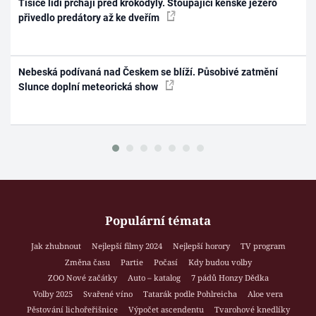
Tisíce lidí prchají před krokodýly. Stoupající keňské jezero
přivedlo predátory až ke dveřím
Nebeská podívaná nad Českem se blíží. Působivé zatmění
Slunce doplní meteorická show
Populární témata
Jak zhubnout
Nejlepší filmy 2024
Nejlepší horory
TV program
Změna času
Partie
Počasí
Kdy budou volby
ZOO Nové začátky
Auto – katalog
7 pádů Honzy Dědka
Volby 2025
Svařené víno
Tatarák podle Pohlreicha
Aloe vera
Pěstování lichořeřišnice
Výpočet ascendentu
Tvarohové knedlíky