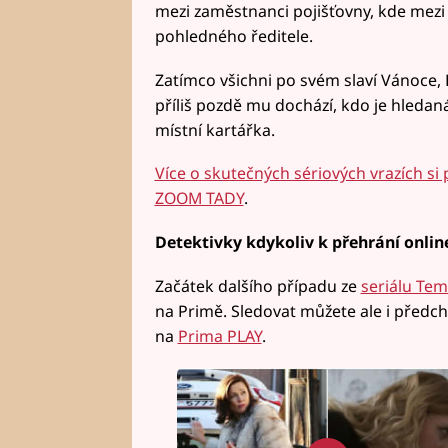
mezi zaměstnanci pojišťovny, kde mez
pohledného ředitele.
Zatímco všichni po svém slaví Vánoce,
příliš pozdě mu dochází, kdo je hleda
místní kartářka.
Více o skutečných sériových vrazích si
ZOOM TADY
.
Detektivky kdykoliv k přehrání onlin
Začátek dalšího případu ze
seriálu Tem
na Primě. Sledovat můžete ale i předc
na
Prima PLAY
.