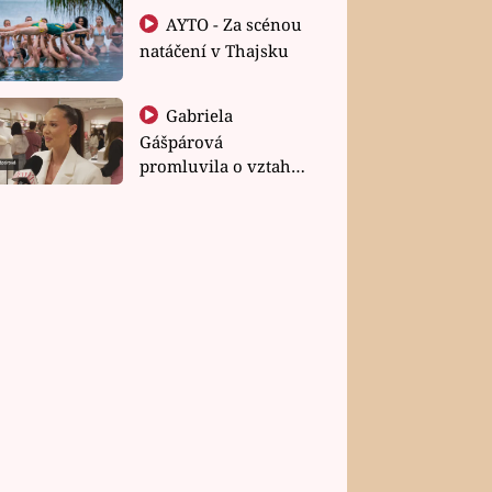
AYTO - Za scénou
natáčení v Thajsku
Gabriela
Gášpárová
promluvila o vztahu
a zakládání rodiny