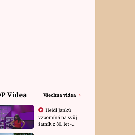
P Videa
Všechna videa
Heidi Janků
vzpomíná na svůj
šatník z 80. let -
Shopaholičky