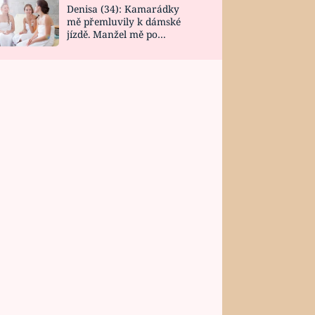
Denisa (34): Kamarádky
mě přemluvily k dámské
jízdě. Manžel mě po
návratu zaskočil