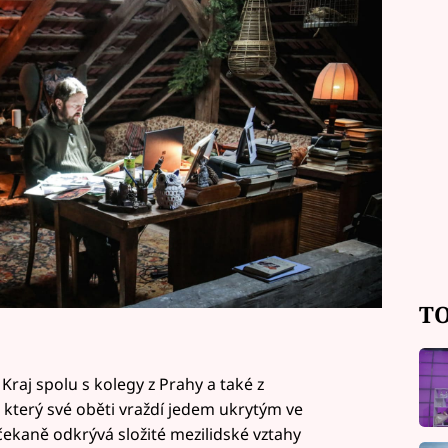
ne hned v úvodu.
TO
Kraj spolu s kolegy z Prahy a také z
 který své oběti vraždí jedem ukrytým ve
čekaně odkrývá složité mezilidské vztahy