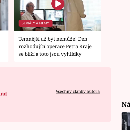
SERIÁLY A FILMY
Temnější už být nemůže! Den
rozhodující operace Petra Kraje
se blíží a toto jsou vyhlídky
Všechny články autora
ind
Ná