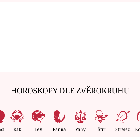
HOROSKOPY DLE ZVĚROKRUHU
nci
Rak
Lev
Panna
Váhy
Štír
Střelec
K