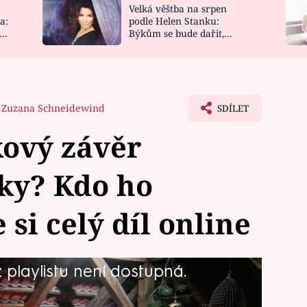
Velká věštba na srpen
NOVINKY
ZAHRADA
a:
podle Helen Stanku:
y
Býkům se bude dařit,
VIDEORECEPTY
DESIGN
Vodnáře čeká jízda
Zuzana Schneidewind
SDÍLET
kový závěr
ky? Kdo ho
 si celý díl online
playlistu není dostupná.
avý případ sériového vraha s názvem
ze seriálu Temný Kraj utekla v