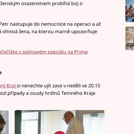
i ženským osazenstvem probíhá boj o
 Petr nastupuje do nemocnice na operaci a až
ná ohnivá žena, na kterou marně upozorňuje
 přečtěte v zajímavém speciálu na Prima
e
ný Kraj
si nenechte ujít zase v neděli ve 20.15
hozí případy a osudy hrdinů Temného Kraje