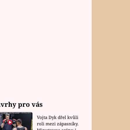
vrhy pro vás
Vojta Dyk dřel kvůli
roli mezi zápasníky.
Minutovou scénu jel