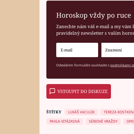
Horoskop vždy po ruce
Zanechte nám váš e-mail a my vám 
pravidelný newsletter s vaším hor
Odesláním formuláře souhlasíte s
podmínkami zp
VSTOUPIT DO DISKUZE
ŠTÍTKY
LUKÁŠ VACULÍK
TEREZA KOSTKOV
PAVLA VITÁZKOVÁ
SÉRIOVÉ VRAŽDY
OPE