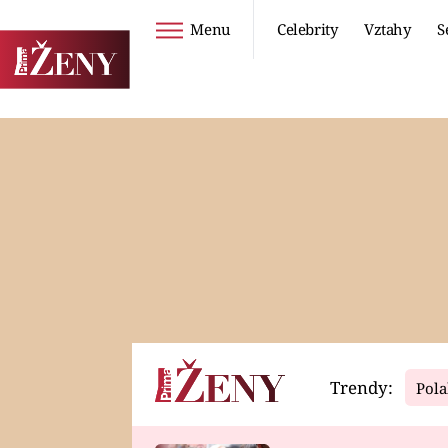
Menu
Celebrity
Vztahy
S
Seriály
Životní styl
ZOO
DIETY A HUBNUTÍ
PROSTŘENO!
CESTOVÁNÍ A
DOVOLENÁ
DUCH
ZDRAVÍ
Trendy:
Pola
Horoskopy
Video
ASTROČLÁNKY
SERIÁLY