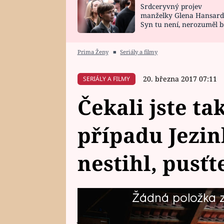
Srdceryvný projev
SNÁŘ
CELEBRITY
manželky Glena Hansard
Syn tu není, nerozuměl b
HOROSKOP NA
VAŘENÍ
tomu, vysvětlila
ROK 2023
Prima Ženy
■
Seriály a filmy
20. března 2017 07:11
SERIÁLY A FILMY
Čekali jste ta
případu Jezin
nestihl, pusťte
Žádná položka z 
V neděli se uzavřel další napín
Jezinky. Pokud vám tato epizoda 