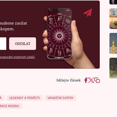
budeme zasílat
oskopem.
ODESLAT
racování osobních údajů
Sdílejte článek
Á
LEGENDY A POVĚSTI
VÁNOČNÍ SVÁTKY
RACE MOZKU