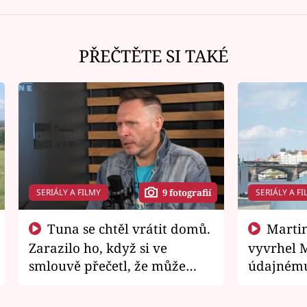
PŘEČTĚTE SI TAKÉ
SERIÁLY A FILMY
SERIÁLY A FI
9 fotografií
Tuna se chtěl vrátit domů.
Martin Písařík jako
Zarazilo ho, když si ve
vyvrhel 
smlouvě přečetl, že může
údajnému
zemřít
je v nemil