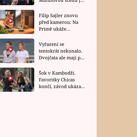
bez dubla
Filip Sajler znovu
před kamerou: Na
Primě ukáže
poctivou kuchyni i
rychlé recepty
Vyřazení se
tentokrát nekonalo.
Dvojčata ale mají po
uzavření třetí etapy
závodu nůž na krku
Šok v Kambodži.
Favoritky Chicas
končí, závod ukázal
svou nejtvrdší tvář