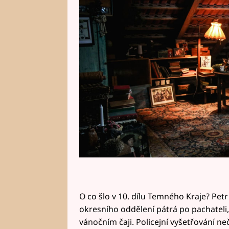
televizi, pusťte si ji v klidu onli
O co šlo v 10. dílu Temného Kraje? Petr 
okresního oddělení pátrá po pachateli,
vánočním čaji. Policejní vyšetřování ne