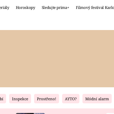
eriály
Horoskopy
Sledujte prima+
Filmový festival Karl
Celebrity
Recept
MÓDA A KRÁSA
HLAVNÍ JÍ
VZTAHY A SEX
SLADKÉ
PRIMA MAMINKA
ZDRAVÉ
bí
Inspekce
Prostřeno!
AYTO?
Módní alarm
Fresh
Living
RECEPTY
BYDLENÍ