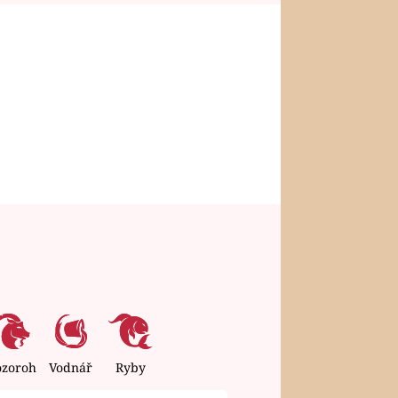
ozoroh
Vodnář
Ryby