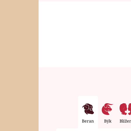
Beran
Býk
Blíže