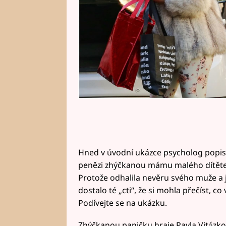
Hned v úvodní ukázce psycholog popisuj
penězi zhýčkanou mámu malého dítěte, 
Protože odhalila nevěru svého muže a je
dostalo té „cti“, že si mohla přečíst, c
Podívejte se na ukázku.
Zhýčkanou paničku hraje Pavla Vitázkov