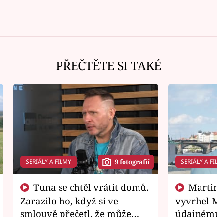
PŘEČTĚTE SI TAKÉ
SERIÁLY A FILMY
SERIÁLY A FI
9 fotografií
Tuna se chtěl vrátit domů.
Martin Písařík jako
Zarazilo ho, když si ve
vyvrhel 
smlouvě přečetl, že může
údajnému