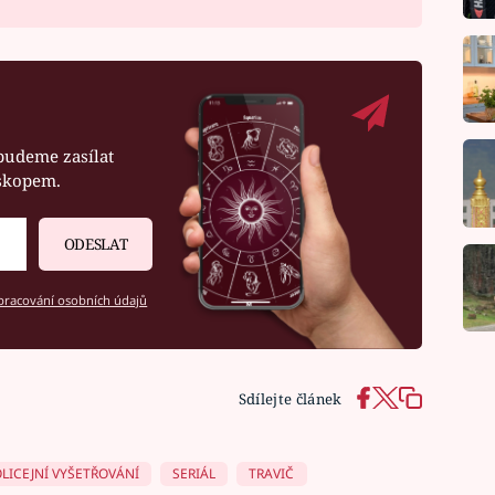
budeme zasílat
oskopem.
ODESLAT
racování osobních údajů
Sdílejte článek
LICEJNÍ VYŠETŘOVÁNÍ
SERIÁL
TRAVIČ