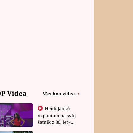
P Videa
Všechna videa
Heidi Janků
vzpomíná na svůj
šatník z 80. let -
Shopaholičky