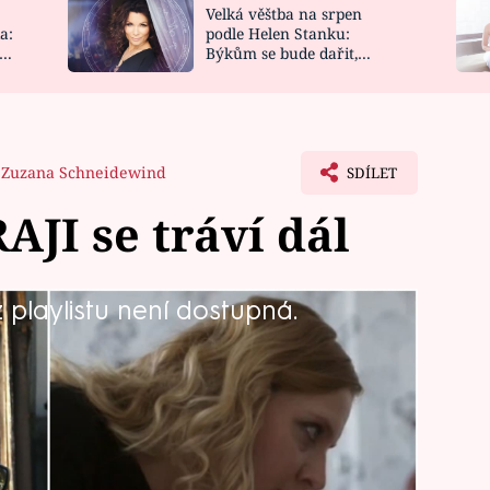
Velká věštba na srpen
NOVINKY
ZAHRADA
a:
podle Helen Stanku:
y
Býkům se bude dařit,
VIDEORECEPTY
DESIGN
Vodnáře čeká jízda
Zuzana Schneidewind
SDÍLET
JI se tráví dál
playlistu není dostupná.
dí dál. Jarolíma už také poslal do
emá. Navíc se nabízí otázka, jestli
a. Nenechte si ujíst rozuzlení tohoto