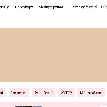
eriály
Horoskopy
Sledujte prima+
Filmový festival Karl
Celebrity
Recept
MÓDA A KRÁSA
HLAVNÍ JÍ
VZTAHY A SEX
SLADKÉ
PRIMA MAMINKA
ZDRAVÉ
bí
Inspekce
Prostřeno!
AYTO?
Módní alarm
Fresh
Living
RECEPTY
BYDLENÍ