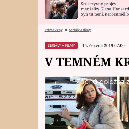
Srdceryvný projev
SNÁŘ
CELEBRITY
manželky Glena Hansard
Syn tu není, nerozuměl b
HOROSKOP NA
VAŘENÍ
tomu, vysvětlila
ROK 2023
Prima Ženy
■
Seriály a filmy
14. června 2019 07:00
SERIÁLY A FILMY
V TEMNÉM KRA
Žádná položka z 
Mrtvých přibývá. Travič v Kraji řá
hrobu. A policie toho zatím moc n
vrahem tentokrát nemůže být žen
případu Petra Kraje.