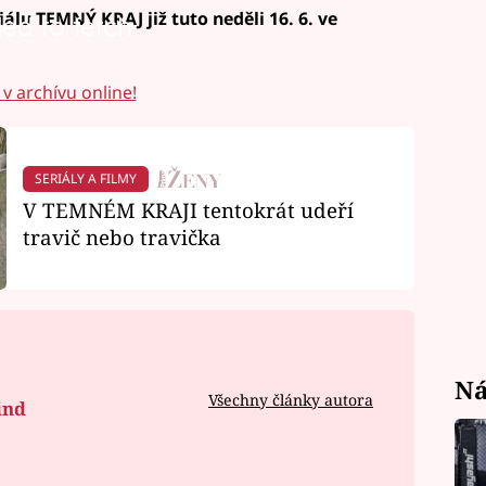
iálu TEMNÝ KRAJ již tuto neděli 16. 6. ve
led to fetch
v archívu online!
SERIÁLY A FILMY
V TEMNÉM KRAJI tentokrát udeří
travič nebo travička
Ná
Všechny články autora
ind