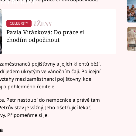
led to fetch
CELEBRITY
Pavla Vitázková: Do práce si
chodím odpočinout
aměstnanců pojišťovny a jejích klientů běží.
ždí jedem ukrytým ve vánočním čaji. Policejní
 vztahy mezi zaměstnanci pojišťovny, kde
 o pohledného ředitele.
ace. Petr nastoupí do nemocnice a právě tam
rův stav je vážný. Jeho ošetřující lékař,
vy. Připomeňme si je.
a