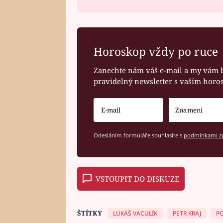
Horoskop vždy po ruce
Zanechte nám váš e-mail a my vám 
pravidelný newsletter s vaším hor
Odesláním formuláře souhlasíte s
podmínkami zp
VSTOUPIT DO DISKUZE
ŠTÍTKY
LUKÁŠ VACULÍK
PETR KRAJ
PO