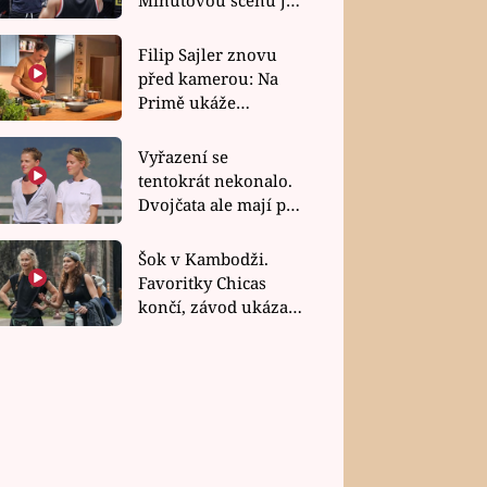
bez dubla
Filip Sajler znovu
před kamerou: Na
Primě ukáže
poctivou kuchyni i
rychlé recepty
Vyřazení se
tentokrát nekonalo.
Dvojčata ale mají po
uzavření třetí etapy
závodu nůž na krku
Šok v Kambodži.
Favoritky Chicas
končí, závod ukázal
svou nejtvrdší tvář