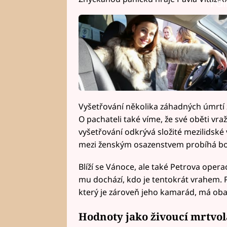
Fai
Vyšetřování několika záhadných úmrtí z
O pachateli také víme, že své oběti vra
vyšetřování odkrývá složité mezilidské
mezi ženským osazenstvem probíhá boj
Blíží se Vánoce, ale také Petrova oper
mu dochází, kdo je tentokrát vrahem. Pet
který je zároveň jeho kamarád, má oba
Hodnoty jako živoucí mrtvol