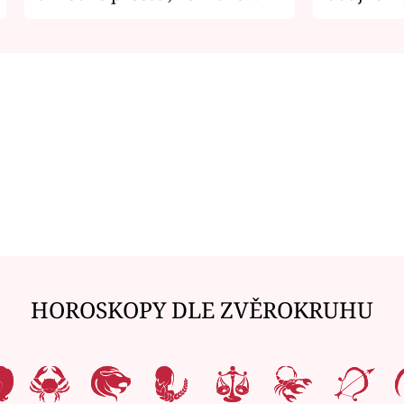
zemřít
je v nemil
HOROSKOPY DLE ZVĚROKRUHU