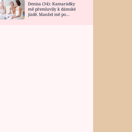
Denisa (34): Kamarádky
mě přemluvily k dámské
jízdě. Manžel mě po
návratu zaskočil