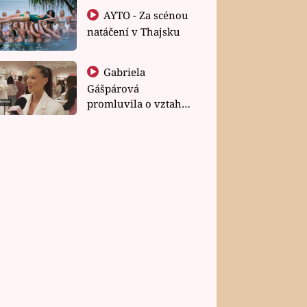
AYTO - Za scénou
natáčení v Thajsku
Gabriela
Gášpárová
promluvila o vztahu
a zakládání rodiny