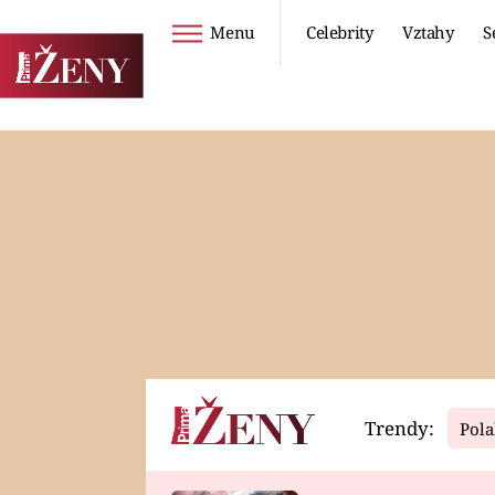
Menu
Celebrity
Vztahy
S
Seriály
Životní styl
ZOO
DIETY A HUBNUTÍ
PROSTŘENO!
CESTOVÁNÍ A
DOVOLENÁ
DUCH
ZDRAVÍ
Trendy:
Pola
Horoskopy
Video
ASTROČLÁNKY
SERIÁLY