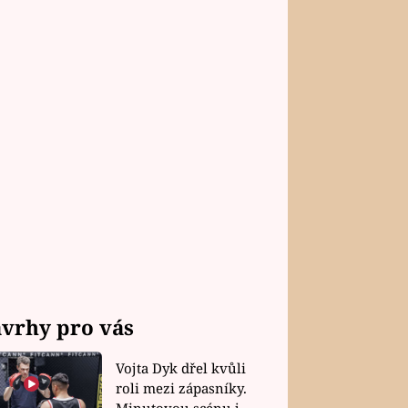
vrhy pro vás
Vojta Dyk dřel kvůli
roli mezi zápasníky.
Minutovou scénu jel