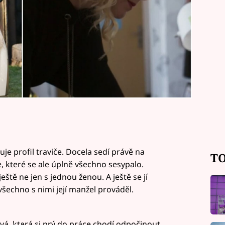
e profil traviče. Docela sedí právě na
TO
které se ale úplně všechno sesypalo.
ště ne jen s jednou ženou. A ještě se jí
o všechno s nimi její manžel prováděl.
á, která si prý do práce chodí odpočinout.