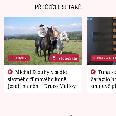
PŘEČTĚTE SI TAKÉ
CELEBRITY
SERIÁLY A FIL
8 fotografií
Michal Dlouhý v sedle
Tuna se chtěl vrátit domů.
slavného filmového koně.
Zarazilo ho
Jezdil na něm i Draco Malfoy
smlouvě př
zemřít