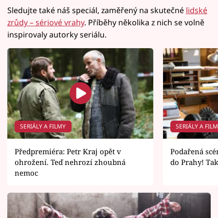
Sledujte také náš speciál, zaměřený na skutečné
lidské
zrůdy – sériové vrahy
. Příběhy několika z nich se volně
inspirovaly autorky seriálu.
SERIÁLY A FILMY
SERIÁLY A FIL
Předpremiéra: Petr Kraj opět v
Podařená scén
ohrožení. Teď nehrozí zhoubná
do Prahy! Ta
nemoc