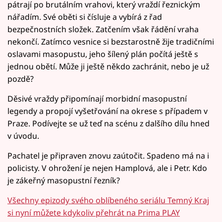
pátrají po brutálním vrahovi, který vraždí řeznickým
nářadím. Své oběti si čísluje a vybírá z řad
bezpečnostních složek. Zatčením však řádění vraha
nekončí. Zatímco vesnice si bezstarostně žije tradičními
oslavami masopustu, jeho šílený plán počítá ještě s
jednou obětí. Může ji ještě někdo zachránit, nebo je už
pozdě?
Děsivé vraždy připomínají morbidní masopustní
legendy a propojí vyšetřování na okrese s případem v
Praze. Podívejte se už teď na scénu z dalšího dílu hned
v úvodu.
Pachatel je připraven znovu zaútočit. Spadeno má na i
policisty. V ohrožení je nejen Hamplová, ale i Petr. Kdo
je zákeřný masopustní řezník?
Všechny epizody svého oblíbeného seriálu Temný Kraj
si nyní můžete kdykoliv přehrát na Prima PLAY