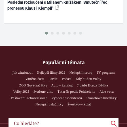
Poslední rozloučení s Milanem Knížákem: Smuteční řec
pronesou Klaus i Klempíř
Populární témata
Jak zhubnout
Nejlepší filmy 2024
Nejlepší horory
TV program
Změna času
Partie
Počasí
Kdy budou volby
ZOO Nové začátky
Auto – katalog
7 pádů Honzy Dědka
Volby 2025
Svařené víno
Tatarák podle Pohlreicha
Aloe vera
Pěstování lichořeřišnice
Výpočet ascendentu
Tvarohové knedlíky
Nejlepší palačinky
Švestkový koláč