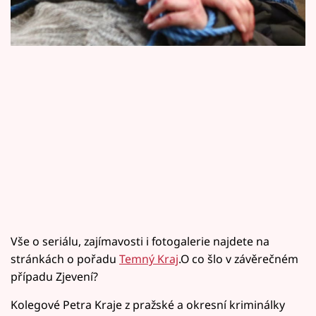
Horoskopy
Sledujte prima+
Filmový festival Karlovy Vary
Pořady
Mámy sobě
Přihlášení
Sledujte nás
Vše o seriálu, zajímavosti i fotogalerie najdete na
stránkách o pořadu
Temný Kraj
.O co šlo v závěrečném
případu Zjevení?
Kolegové Petra Kraje z pražské a okresní kriminálky