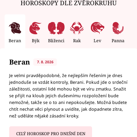
HOROSKOPY DLE ZVĚROKRUHU
Beran
Býk
Blíženci
Rak
Lev
Panna
V
Beran
7. 8. 2026
Je velmi pravděpodobné, že nejlepším řešením je dnes
jednoduše se vzdát kontroly, Berani. Pokud jde o srdeční
záležitosti, ostatní lidé mohou být ve víru zmatku. Snažit
se přijít na kloub jejich duševnímu rozpoložení bude
nemožné, takže se o to ani nepokoušejte. Možná budete
chtít nechat věci plynout a uvidíte, jak dopadnete zítra,
než uděláte nějaké zásadní kroky.
CELÝ HOROSKOP PRO DNEŠNÍ DEN