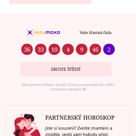
Vaše šťastná čísla
36
33
10
4
9
46
2
ZKUSTE ŠTĚSTÍ
Ministerstvo financí varuje: Účastí na hazardní hře může
vzniknout závislost ⑱
PARTNERSKÝ HOROSKOP
Jste si souzení? Zvolte znamení a
zjistěte, jestli vám hvězdy přejí.