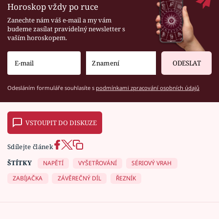
Horoskop vždy po ruce
Zanechte nám váš e-mail a my vám
budeme zasílat pravidelný newsletter s
vaším horoskopem.
ODESLAT
Odesláním formuláře souhlasíte s
podmínkami zpracování osobních údajů
VSTOUPIT DO DISKUZE
Sdílejte článek
ŠTÍTKY
NAPĚTÍ
VYŠETŘOVÁNÍ
SÉRIOVÝ VRAH
ZABÍJAČKA
ZÁVĚREČNÝ DÍL
ŘEZNÍK