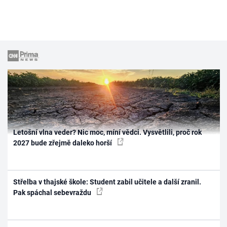
Letošní vlna veder? Nic moc, míní vědci. Vysvětlili, proč rok
2027 bude zřejmě daleko horší
Střelba v thajské škole: Student zabil učitele a další zranil.
Pak spáchal sebevraždu