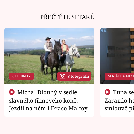
PŘEČTĚTE SI TAKÉ
CELEBRITY
SERIÁLY A FIL
8 fotografií
Michal Dlouhý v sedle
Tuna se chtěl vrátit domů.
slavného filmového koně.
Zarazilo ho
Jezdil na něm i Draco Malfoy
smlouvě př
zemřít