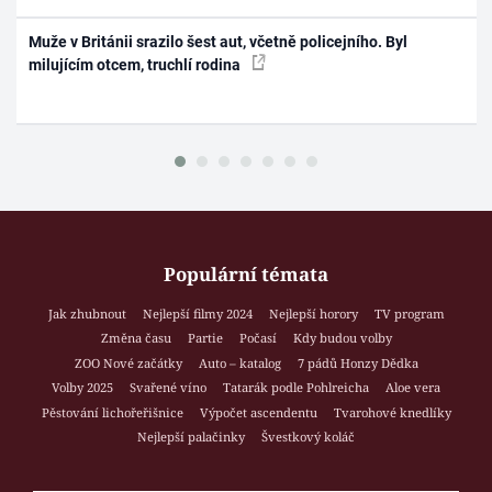
Muže v Británii srazilo šest aut, včetně policejního. Byl
milujícím otcem, truchlí rodina
Populární témata
Jak zhubnout
Nejlepší filmy 2024
Nejlepší horory
TV program
Změna času
Partie
Počasí
Kdy budou volby
ZOO Nové začátky
Auto – katalog
7 pádů Honzy Dědka
Volby 2025
Svařené víno
Tatarák podle Pohlreicha
Aloe vera
Pěstování lichořeřišnice
Výpočet ascendentu
Tvarohové knedlíky
Nejlepší palačinky
Švestkový koláč