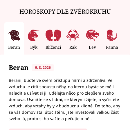
HOROSKOPY DLE ZVĚROKRUHU
Beran
Býk
Blíženci
Rak
Lev
Panna
V
Beran
9. 8. 2026
Berani, buďte ve svém přístupu mírní a zdrženliví. Ve
vzduchu je cítit spousta něhy, na kterou byste se měli
naladit a užívat si ji. Udělejte něco pro zlepšení svého
domova. Usmiřte se s lidmi, se kterými žijete, a vyčistěte
vzduch, aby vztahy byly v budoucnu klidné. Do toho, aby
se váš domov stal útočištěm, jste investovali velkou část
svého já, proto si ho važte a pečujte o něj.