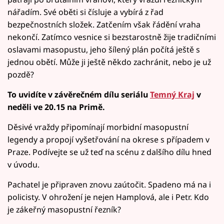
nářadím. Své oběti si čísluje a vybírá z řad
bezpečnostních složek. Zatčením však řádění vraha
nekončí. Zatímco vesnice si bezstarostně žije tradičními
oslavami masopustu, jeho šílený plán počítá ještě s
jednou obětí. Může ji ještě někdo zachránit, nebo je už
pozdě?
To uvidíte v závěrečném dílu seriálu
Temný Kraj
v
neděli ve 20.15 na Primě.
Děsivé vraždy připomínají morbidní masopustní
legendy a propojí vyšetřování na okrese s případem v
Praze. Podívejte se už teď na scénu z dalšího dílu hned
v úvodu.
Pachatel je připraven znovu zaútočit. Spadeno má na i
policisty. V ohrožení je nejen Hamplová, ale i Petr. Kdo
je zákeřný masopustní řezník?