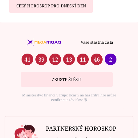
CELÝ HOROSKOP PRO DNEŠNÍ DEN
Vaše šťastná čísla
41
39
12
13
11
46
2
ZKUSTE ŠTĚSTÍ
Ministerstvo financí varuje: Účastí na hazardní hře může
vzniknout závislost ⑱
PARTNERSKÝ HOROSKOP