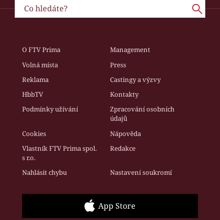
O FTV Prima
Management
Volná místa
Press
Reklama
Castingy a výzvy
HbbTV
Kontakty
Podmínky užívání
Zpracování osobních
údajů
Cookies
Nápověda
Vlastník FTV Prima spol.
Redakce
s r.o.
Nahlásit chybu
Nastavení soukromí
App Store