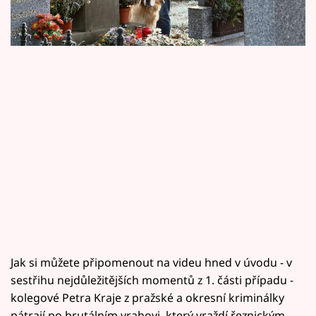
Horoskopy
dopadne Petr Kraj? Existuje dokonalá vražda?
Sledujte prima+
Filmový festival Karlovy Vary
Pořady
Mámy sobě
Přihlášení
Sledujte nás
Jak si můžete připomenout na videu hned v úvodu - v
sestřihu nejdůležitějších momentů z 1. části případu -
kolegové Petra Kraje z pražské a okresní kriminálky
pátrají po brutálním vrahovi, který vraždí řeznickým