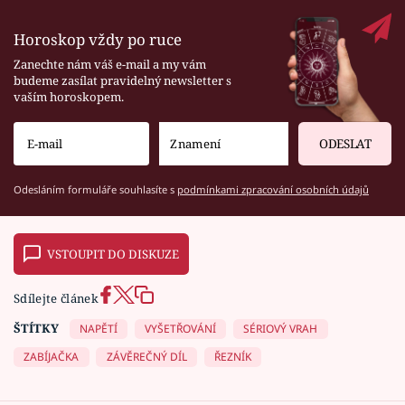
Horoskop vždy po ruce
Zanechte nám váš e-mail a my vám
budeme zasílat pravidelný newsletter s
vaším horoskopem.
ODESLAT
Odesláním formuláře souhlasíte s
podmínkami zpracování osobních údajů
VSTOUPIT DO DISKUZE
Sdílejte článek
ŠTÍTKY
NAPĚTÍ
VYŠETŘOVÁNÍ
SÉRIOVÝ VRAH
ZABÍJAČKA
ZÁVĚREČNÝ DÍL
ŘEZNÍK