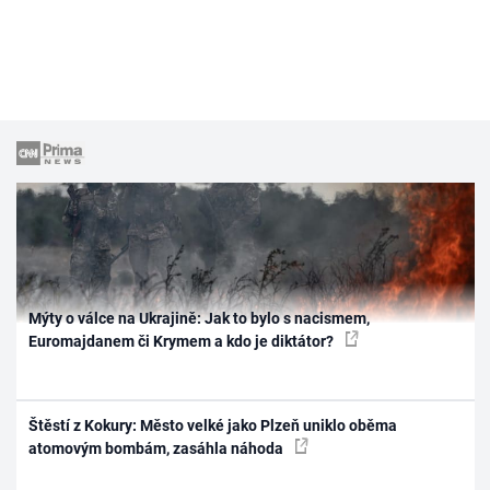
Mýty o válce na Ukrajině: Jak to bylo s nacismem,
Euromajdanem či Krymem a kdo je diktátor?
Štěstí z Kokury: Město velké jako Plzeň uniklo oběma
atomovým bombám, zasáhla náhoda