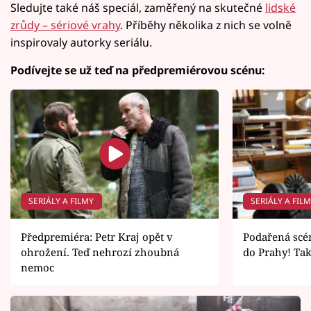
Sledujte také náš speciál, zaměřený na skutečné
lidské
zrůdy – sériové vrahy
. Příběhy několika z nich se volně
inspirovaly autorky seriálu.
Podívejte se už teď na předpremiérovou scénu:
SERIÁLY A FILMY
SERIÁLY A FIL
Předpremiéra: Petr Kraj opět v
Podařená scén
ohrožení. Teď nehrozí zhoubná
do Prahy! Ta
nemoc