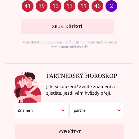
41
39
12
13
11
46
2
ZKUSTE ŠTĚSTÍ
Ministerstvo financí varuje: Účastí na hazardní hře může
vzniknout závislost ⑱
PARTNERSKÝ HOROSKOP
Jste si souzení? Zvolte znamení a
zjistěte, jestli vám hvězdy přejí.
VYPOČÍTAT