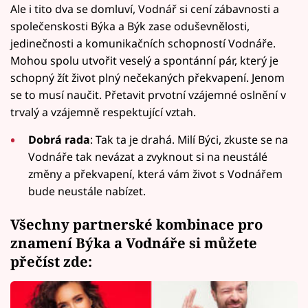
Ale i tito dva se domluví, Vodnář si cení zábavnosti a
společenskosti Býka a Býk zase oduševnělosti,
jedinečnosti a komunikačních schopností Vodnáře.
Mohou spolu utvořit veselý a spontánní pár, který je
schopný žít život plný nečekaných překvapení. Jenom
se to musí naučit. Přetavit prvotní vzájemné oslnění v
trvalý a vzájemně respektující vztah.
Dobrá rada
: Tak ta je drahá. Milí Býci, zkuste se na
Vodnáře tak nevázat a zvyknout si na neustálé
změny a překvapení, která vám život s Vodnářem
bude neustále nabízet.
Všechny partnerské kombinace pro
znamení Býka a Vodnáře si můžete
přečíst zde
: