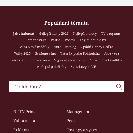
Populární témata
Jak zhubnout
Nejlepší filmy 2024
Nejlepší horory
TV program
Změna času
Partie
Počasí
Kdy budou volby
ZOO Nové začátky
Auto – katalog
7 pádů Honzy Dědka
Volby 2025
Svařené víno
Tatarák podle Pohlreicha
Aloe vera
Pěstování lichořeřišnice
Výpočet ascendentu
Tvarohové knedlíky
Nejlepší palačinky
Švestkový koláč
O FTV Prima
Management
Volná místa
Press
Reklama
Castingy a výzvy