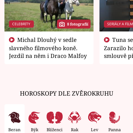
CELEBRITY
SERIÁLY A FIL
8 fotografií
Michal Dlouhý v sedle
Tuna se chtěl vrátit domů.
slavného filmového koně.
Zarazilo ho
Jezdil na něm i Draco Malfoy
smlouvě př
zemřít
HOROSKOPY DLE ZVĚROKRUHU
Beran
Býk
Blíženci
Rak
Lev
Panna
V