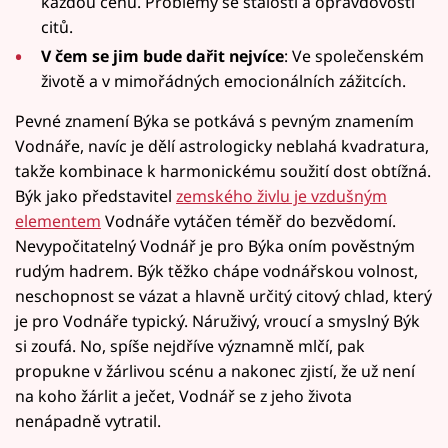
každou cenu. Problémy se stálostí a opravdovostí
citů.
V čem se jim bude dařit nejvíce
: Ve společenském
životě a v mimořádných emocionálních zážitcích.
Pevné znamení Býka se potkává s pevným znamením
Vodnáře, navíc je dělí astrologicky neblahá kvadratura,
takže kombinace k harmonickému soužití dost obtížná.
Býk jako představitel
zemského živlu je vzdušným
elementem
Vodnáře vytáčen téměř do bezvědomí.
Nevypočitatelný Vodnář je pro Býka oním pověstným
rudým hadrem. Býk těžko chápe vodnářskou volnost,
neschopnost se vázat a hlavně určitý citový chlad, který
je pro Vodnáře typický. Náruživý, vroucí a smyslný Býk
si zoufá. No, spíše nejdříve významně mlčí, pak
propukne v žárlivou scénu a nakonec zjistí, že už není
na koho žárlit a ječet, Vodnář se z jeho života
nenápadně vytratil.