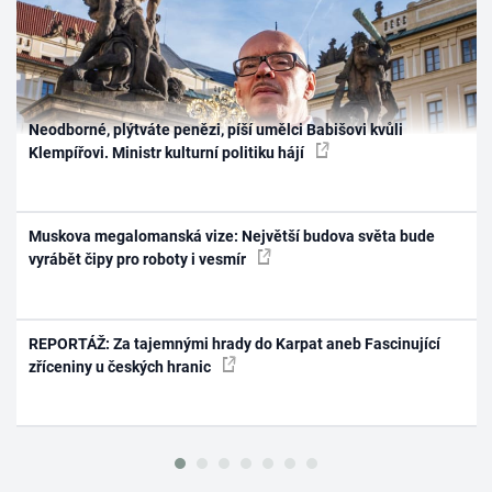
Neodborné, plýtváte penězi, píší umělci Babišovi kvůli
Klempířovi. Ministr kulturní politiku hájí
Muskova megalomanská vize: Největší budova světa bude
vyrábět čipy pro roboty i vesmír
REPORTÁŽ: Za tajemnými hrady do Karpat aneb Fascinující
zříceniny u českých hranic