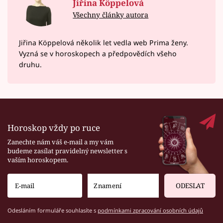
Jiřina Köppelová
Všechny články autora
Jiřina Köppelová několik let vedla web Prima ženy.
Vyzná se v horoskopech a předpovědích všeho
druhu.
Horoskop vždy po ruce
Zanechte nám váš e-mail a my vám
budeme zasílat pravidelný newsletter s
vaším horoskopem.
ODESLAT
Odesláním formuláře souhlasíte s
podmínkami zpracování osobních údajů