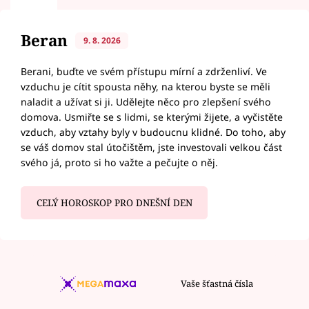
Beran
9. 8. 2026
Berani, buďte ve svém přístupu mírní a zdrženliví. Ve
vzduchu je cítit spousta něhy, na kterou byste se měli
naladit a užívat si ji. Udělejte něco pro zlepšení svého
domova. Usmiřte se s lidmi, se kterými žijete, a vyčistěte
vzduch, aby vztahy byly v budoucnu klidné. Do toho, aby
se váš domov stal útočištěm, jste investovali velkou část
svého já, proto si ho važte a pečujte o něj.
CELÝ HOROSKOP PRO DNEŠNÍ DEN
Vaše šťastná čísla