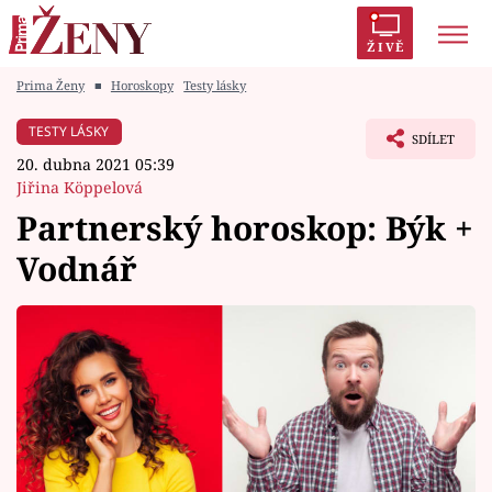
ŽIVĚ
Prima Ženy
■
Horoskopy
Testy lásky
Trendy:
Polabí
Inspekce
Prostřeno!
AYTO?
TESTY LÁSKY
SDÍLET
Módní alarm
Zrádci
Proměny
20. dubna 2021 05:39
Jiřina Köppelová
Partnerský horoskop: Býk +
Vodnář
Témata
Celebrity
Vztahy
Seriály