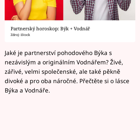
Horoskopy
Sledujte prima+
Partnerský horoskop: Býk + Vodnář
Filmový festival Karlovy Vary
Zdroj: iStock
Pořady
Jaké je partnerství pohodového Býka s
nezávislým a originálním Vodnářem? Živé,
Mámy sobě
zářivé, velmi společenské, ale také pěkně
divoké a pro oba náročné. Přečtěte si o lásce
Přihlášení
Býka a Vodnáře.
Sledujte nás