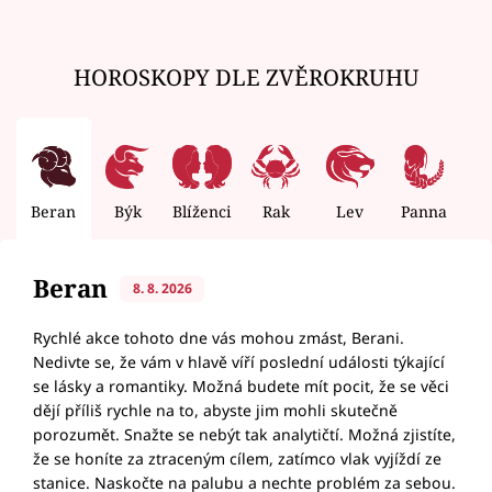
HOROSKOPY DLE ZVĚROKRUHU
Beran
Býk
Blíženci
Rak
Lev
Panna
V
Beran
8. 8. 2026
Rychlé akce tohoto dne vás mohou zmást, Berani.
Nedivte se, že vám v hlavě víří poslední události týkající
se lásky a romantiky. Možná budete mít pocit, že se věci
dějí příliš rychle na to, abyste jim mohli skutečně
porozumět. Snažte se nebýt tak analytičtí. Možná zjistíte,
že se honíte za ztraceným cílem, zatímco vlak vyjíždí ze
stanice. Naskočte na palubu a nechte problém za sebou.