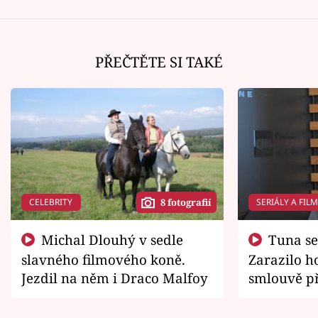
PŘEČTĚTE SI TAKÉ
CELEBRITY
SERIÁLY A FIL
8 fotografií
Michal Dlouhý v sedle
Tuna se chtěl vrátit domů.
slavného filmového koně.
Zarazilo ho
Jezdil na něm i Draco Malfoy
smlouvě př
zemřít