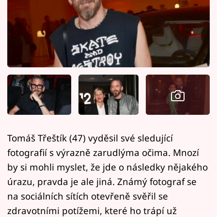
Horoskopy
Sledujte prima+
Filmový festival Karlovy Vary
Pořady
Mámy sobě
Přihlášení
Tomáš Třeštík (47) vyděsil své sledující
fotografií s výrazně zarudlýma očima. Mnozí
Sledujte nás
by si mohli myslet, že jde o následky nějakého
úrazu, pravda je ale jiná. Známý fotograf se
na sociálních sítích otevřeně svěřil se
zdravotními potížemi, které ho trápí už