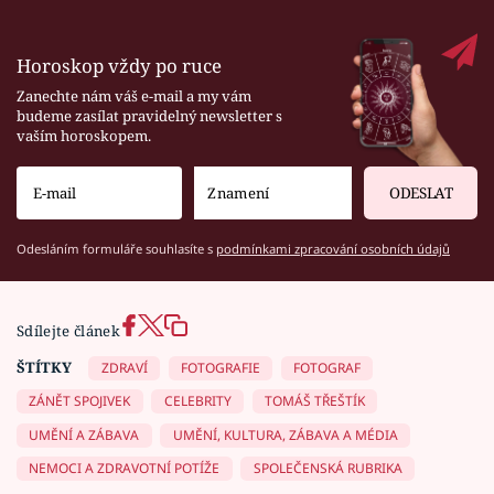
Horoskop vždy po ruce
Zanechte nám váš e-mail a my vám
budeme zasílat pravidelný newsletter s
vaším horoskopem.
ODESLAT
Odesláním formuláře souhlasíte s
podmínkami zpracování osobních údajů
Sdílejte článek
ŠTÍTKY
ZDRAVÍ
FOTOGRAFIE
FOTOGRAF
ZÁNĚT SPOJIVEK
CELEBRITY
TOMÁŠ TŘEŠTÍK
UMĚNÍ A ZÁBAVA
UMĚNÍ, KULTURA, ZÁBAVA A MÉDIA
NEMOCI A ZDRAVOTNÍ POTÍŽE
SPOLEČENSKÁ RUBRIKA