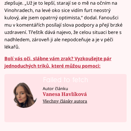
zlepšuje. „Už je to lepší, starají se o mě na očním na
Vinohradech, na levé oko sice vidím furt neostrý
kulový, ale jsem opatrný optimista,“ dodal. Fanoušci
mu v komentářích posílají slova podpory a přejí brzké
uzdravení. Třeštík dává najevo, že celou situaci bere s
nadhledem, zároveň ji ale nepodceňuje a je v péči
lékařů.
Bolí vás oči, slábne vám zrak? Vyzkoušejte pár
jednoduchých triků, které můžou pomoci:
Failed to fetch
Autor článku
Vanesa Havlíková
Všechny články autora