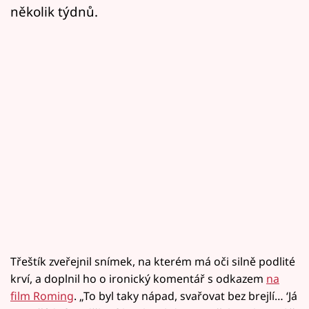
několik týdnů.
Třeštík zveřejnil snímek, na kterém má oči silně podlité
krví, a doplnil ho o ironický komentář s odkazem
na
film Roming
. „To byl taky nápad, svařovat bez brejlí… ‘Já