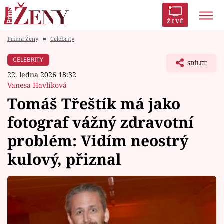
ŽIVĚ
Prima Ženy
■
Celebrity
Trendy:
Polabí
Inspekce
Prostřeno!
AYTO?
CELEBRITY
SDÍLET
Módní alarm
Zrádci
Proměny
22. ledna 2026 18:32
Vanesa Havlíková
Tomáš Třeštík má jako
fotograf vážný zdravotní
Témata
problém: Vidím neostrý
Celebrity
kulový, přiznal
Vztahy
Seriály