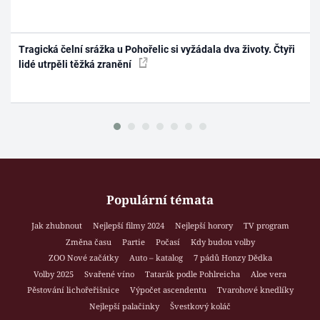
Tragická čelní srážka u Pohořelic si vyžádala dva životy. Čtyři
lidé utrpěli těžká zranění
Populární témata
Jak zhubnout
Nejlepší filmy 2024
Nejlepší horory
TV program
Změna času
Partie
Počasí
Kdy budou volby
ZOO Nové začátky
Auto – katalog
7 pádů Honzy Dědka
Volby 2025
Svařené víno
Tatarák podle Pohlreicha
Aloe vera
Pěstování lichořeřišnice
Výpočet ascendentu
Tvarohové knedlíky
Nejlepší palačinky
Švestkový koláč