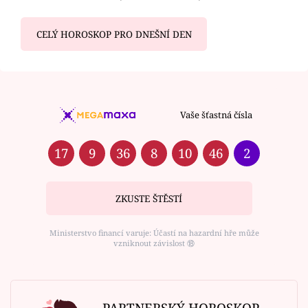
CELÝ HOROSKOP PRO DNEŠNÍ DEN
Vaše šťastná čísla
17
9
36
8
10
46
2
ZKUSTE ŠTĚSTÍ
Ministerstvo financí varuje: Účastí na hazardní hře může
vzniknout závislost ⑱
PARTNERSKÝ HOROSKOP