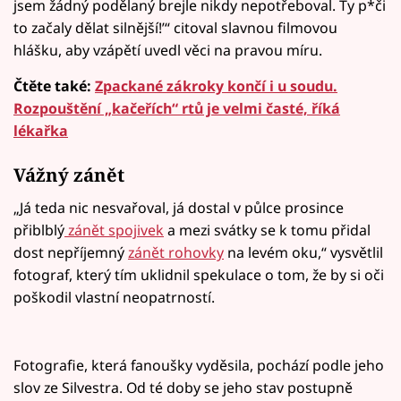
jsem žádný podělaný brejle nikdy nepotřeboval. Ty p*či
to začaly dělat silnější!’“ citoval slavnou filmovou
hlášku, aby vzápětí uvedl věci na pravou míru.
Čtěte také:
Zpackané zákroky končí i u soudu.
Rozpouštění „kačeřích“ rtů je velmi časté, říká
lékařka
Vážný zánět
„Já teda nic nesvařoval, já dostal v půlce prosince
přiblblý
zánět spojivek
a mezi svátky se k tomu přidal
dost nepříjemný
zánět rohovky
na levém oku,“ vysvětlil
fotograf, který tím uklidnil spekulace o tom, že by si oči
poškodil vlastní neopatrností.
Fotografie, která fanoušky vyděsila, pochází podle jeho
slov ze Silvestra. Od té doby se jeho stav postupně