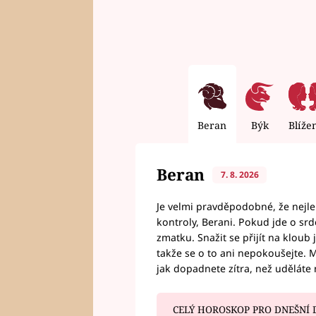
Beran
Býk
Blíže
Beran
7. 8. 2026
Je velmi pravděpodobné, že nejl
kontroly, Berani. Pokud jde o srde
zmatku. Snažit se přijít na klou
takže se o to ani nepokoušejte. M
jak dopadnete zítra, než uděláte 
CELÝ HOROSKOP PRO DNEŠNÍ 