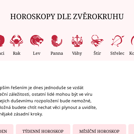
HOROSKOPY DLE ZVĚROKRUHU
nci
Rak
Lev
Panna
Váhy
Štír
Střelec
K
epším řešením je dnes jednoduše se vzdát
ční záležitosti, ostatní lidé mohou být ve víru
b jejich duševnímu rozpoložení bude nemožné,
ožná budete chtít nechat věci plynout a uvidíte,
nějaké zásadní kroky.
DEN
TÝDENNÍ HOROSKOP
MĚSÍČNÍ HOROSKOP