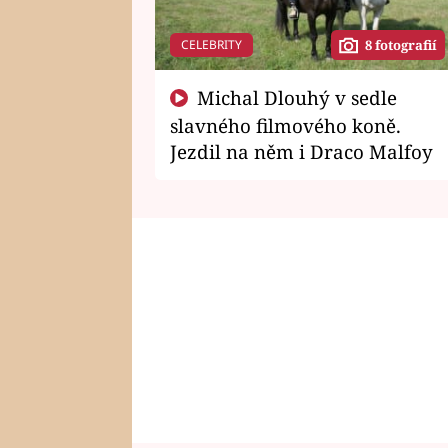
CELEBRITY
8 fotografií
Michal Dlouhý v sedle
slavného filmového koně.
Jezdil na něm i Draco Malfoy