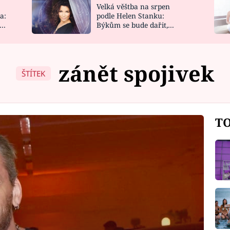
Velká věštba na srpen
NOVINKY
ZAHRADA
a:
podle Helen Stanku:
y
Býkům se bude dařit,
VIDEORECEPTY
DESIGN
Vodnáře čeká jízda
zánět spojivek
ŠTÍTEK
TO