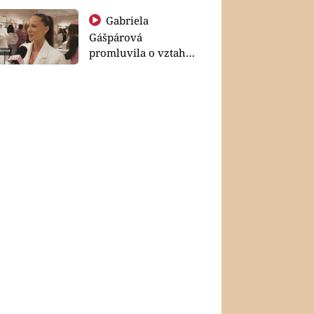
Gabriela
Gášpárová
promluvila o vztahu
a zakládání rodiny