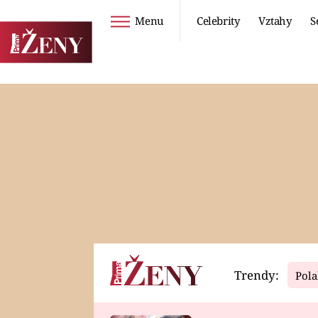
Menu
Celebrity
Vztahy
S
Seriály
Životní styl
ZOO
DIETY A HUBNUTÍ
PROSTŘENO!
CESTOVÁNÍ A
DOVOLENÁ
DUCH
ZDRAVÍ
Trendy:
Pola
Horoskopy
Video
ASTROČLÁNKY
SERIÁLY