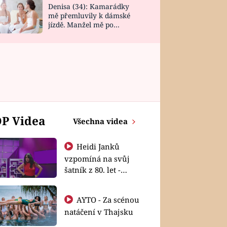
Denisa (34): Kamarádky
mě přemluvily k dámské
jízdě. Manžel mě po
návratu zaskočil
P Videa
Všechna videa
Heidi Janků
vzpomíná na svůj
šatník z 80. let -
Shopaholičky
AYTO - Za scénou
natáčení v Thajsku