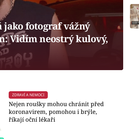
 jako fotograf vážný
m: Vidím neostrý kulový,
ZDRAVÍ A NEMOCI
Nejen roušky mohou chránit před
koronavirem, pomohou i brýle,
říkají oční lékaři