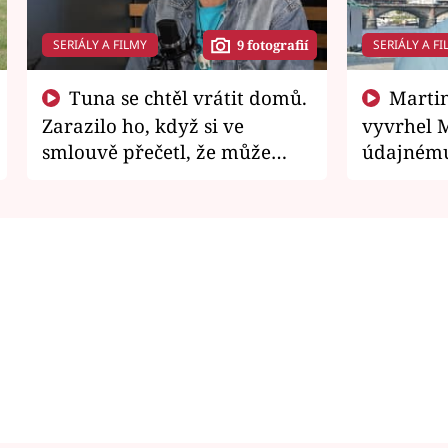
SERIÁLY A FILMY
SERIÁLY A FI
9 fotografií
Tuna se chtěl vrátit domů.
Martin Písařík jako
Zarazilo ho, když si ve
vyvrhel 
smlouvě přečetl, že může
údajnému
zemřít
je v nemil