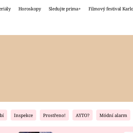
eriály
Horoskopy
Sledujte prima+
Filmový festival Karl
Celebrity
Recept
MÓDA A KRÁSA
HLAVNÍ JÍ
VZTAHY A SEX
SLADKÉ
PRIMA MAMINKA
ZDRAVÉ
bí
Inspekce
Prostřeno!
AYTO?
Módní alarm
Fresh
Living
RECEPTY
BYDLENÍ