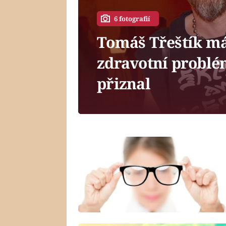
6 fotografií
Tomáš Třeštík má
zdravotní problé
přiznal