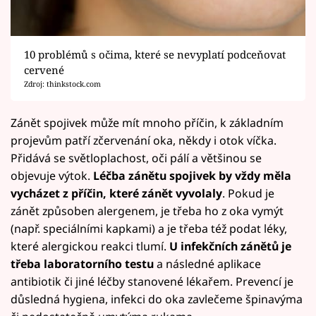
10 problémů s očima, které se nevyplatí podceňovat
cervené
Zdroj: thinkstock.com
Zánět spojivek může mít mnoho příčin, k základním
projevům patří zčervenání oka, někdy i otok víčka.
Přidává se světloplachost, oči pálí a většinou se
objevuje výtok.
Léčba zánětu spojivek by vždy měla
vycházet z příčin, které zánět vyvolaly
. Pokud je
zánět způsoben alergenem, je třeba ho z oka vymýt
(např. speciálními kapkami) a je třeba též podat léky,
které alergickou reakci tlumí.
U infekčních zánětů je
třeba laboratorního testu
a následné aplikace
antibiotik či jiné léčby stanovené lékařem. Prevencí je
důsledná hygiena, infekci do oka zavlečeme špinavýma