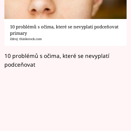
Horoskopy
Sledujte prima+
10 problémů s očima, které se nevyplatí podceňovat
Filmový festival Karlovy Vary
primary
Zdroj: thinkstock.com
Pořady
10 problémů s očima, které se nevyplatí
Mámy sobě
podceňovat
Přihlášení
Sledujte nás