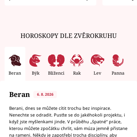
zemřít
HOROSKOPY DLE ZVĚROKRUHU
Beran
Býk
Blíženci
Rak
Lev
Panna
V
Beran
6. 8. 2026
Berani, dnes se můžete cítit trochu bez inspirace.
Nenechte se odradit. Pusťte se do jakéhokoli projektu, i
když jste myšlenkami jinde. V průběhu „špatné“ práce,
kterou můžete zpočátku chrlit, vám múza jemně přistane
na rameni. Někdy je zapotřebí trocha disciplíny, aby