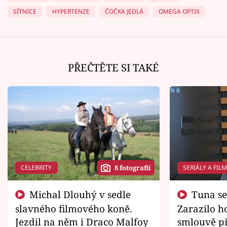
SÍTNICE
HYPERTENZE
ČOČKA JEDLÁ
OMEGA OPTIX
PŘEČTĚTE SI TAKÉ
CELEBRITY
SERIÁLY A FIL
8 fotografií
Michal Dlouhý v sedle
Tuna se chtěl vrátit domů.
slavného filmového koně.
Zarazilo ho
Jezdil na něm i Draco Malfoy
smlouvě př