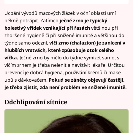
Ucpání vývodů mazových žlázek v oční oblasti umí
pěkně potrápit. Zatímco
ječné zrno je typický
bolestivý vřídek vznikající při řasách
většinou při
zhoršené hygieně či při snížené imunitě a většinou do
týdne samo odezní,
vlčí zrno (chalazion) je zanícení v
hlubších vrstvách, které způsobuje otok celého
víčka.
Ječné zrno by mělo do týdne vymizet samo, s
vlčím zrnem je třeba nelenit a navštívit lékaře. Určitou
prevencí je dobrá hygiena, používání krémů či make-
upů s dávkovačem.
Pokud se záněty objevují častěji,
je třeba zjistit, zda není problém ve snížené imunitě.
Odchlipování sítnice