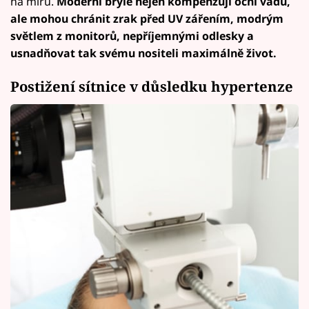
na míru.
Moderní brýle nejen kompenzují oční vadu,
ale mohou chránit zrak před UV zářením, modrým
světlem z monitorů, nepříjemnými odlesky a
usnadňovat tak svému nositeli maximálně život.
Postižení sítnice v důsledku hypertenze