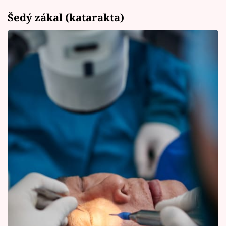
Šedý zákal (katarakta)