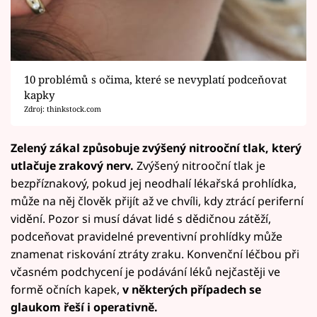
10 problémů s očima, které se nevyplatí podceňovat
kapky
Zdroj: thinkstock.com
Zelený zákal způsobuje zvýšený nitrooční tlak, který
utlačuje zrakový nerv.
Zvýšený nitrooční tlak je
bezpříznakový, pokud jej neodhalí lékařská prohlídka,
může na něj člověk přijít až ve chvíli, kdy ztrácí periferní
vidění. Pozor si musí dávat lidé s dědičnou zátěží,
podceňovat pravidelné preventivní prohlídky může
znamenat riskování ztráty zraku. Konvenční léčbou při
včasném podchycení je podávání léků nejčastěji ve
formě očních kapek,
v některých případech se
glaukom řeší i operativně.