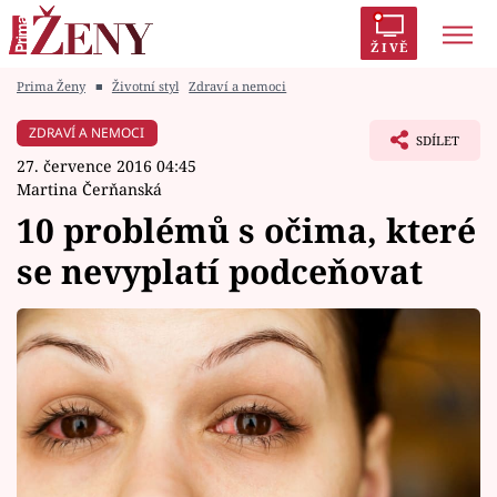
ŽIVĚ
Prima Ženy
■
Životní styl
Zdraví a nemoci
Trendy:
Polabí
Inspekce
Prostřeno!
AYTO?
ZDRAVÍ A NEMOCI
SDÍLET
Módní alarm
Zrádci
Proměny
27. července 2016 04:45
Martina Čerňanská
10 problémů s očima, které
se nevyplatí podceňovat
Témata
Celebrity
Vztahy
Seriály