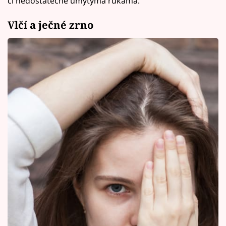
či nedostatečně umytýma rukama.
Vlčí a ječné zrno