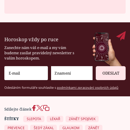
Horoskop vždy po ruce
Zanechte nám váš e-mail a my vám
budeme zasílat pravidelný newsletter s
vaším horoskopem.
ODESLAT
Odesláním formuláře souhlasíte s
podmínkami zpracování osobních údajů
Sdílejte článek
ŠTÍTKY
SLEPOTA
LÉKAŘ
ZÁNĚT SPOJIVEK
PREVENCE
ŠEDÝ ZÁKAL
GLAUKOM
ZÁNĚT