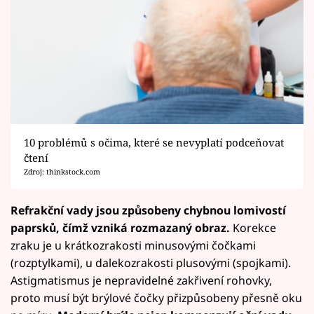
10 problémů s očima, které se nevyplatí podceňovat
čtení
Zdroj: thinkstock.com
Refrakční vady jsou způsobeny chybnou lomivostí
paprsků, čímž vzniká rozmazaný obraz.
Korekce
zraku je u krátkozrakosti minusovými čočkami
(rozptylkami), u dalekozrakosti plusovými (spojkami).
Astigmatismus je nepravidelné zakřivení rohovky,
proto musí být brýlové čočky přizpůsobeny přesně oku