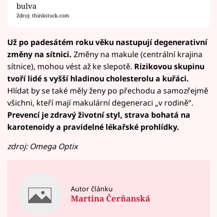
bulva
Zdroj: thinkstock.com
Už po padesátém roku věku nastupují degenerativní
změny na sítnici.
Změny na makule (centrální krajina
sítnice), mohou vést až ke slepotě.
Rizikovou skupinu
tvoří lidé s vyšší hladinou cholesterolu a kuřáci.
Hlídat by se také měly ženy po přechodu a samozřejmě
všichni, kteří mají makulární degeneraci „v rodině“.
Prevencí je zdravý životní styl, strava bohatá na
karotenoidy a pravidelné lékařské prohlídky.
zdroj: Omega Optix
Autor článku
Martina Čerňanská