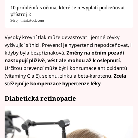
10 problémů s očima, které se nevyplatí podceňovat
přístroj 2
Zdroj: thinkstock.com
Vysoký krevní tlak může devastovat i jemné cévky
vyživující sítnici. Prevencí je hypertenzi nepodceňovat, i
kdyby byla bezpříznaková.
Změny na očním pozadí
nastupují plíživě, vést ale mohou až k oslepnutí.
Určitou prevencí může být i konzumace antioxidantů
(vitaminy C a E), selenu, zinku a beta-karotenu.
Zcela
stěžejní je kompenzace hypertenze léky.
Diabetická retinopatie