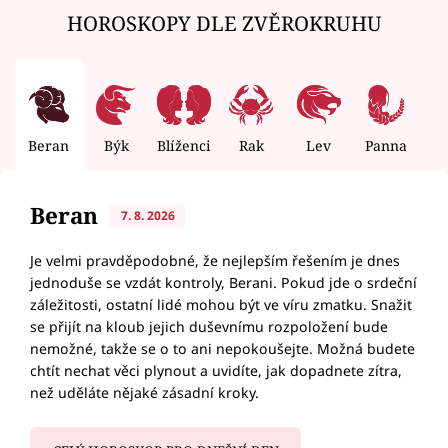
HOROSKOPY DLE ZVĚROKRUHU
Beran
Býk
Blíženci
Rak
Lev
Panna
V
Beran
7. 8. 2026
Je velmi pravděpodobné, že nejlepším řešením je dnes
jednoduše se vzdát kontroly, Berani. Pokud jde o srdeční
záležitosti, ostatní lidé mohou být ve víru zmatku. Snažit
se přijít na kloub jejich duševnímu rozpoložení bude
nemožné, takže se o to ani nepokoušejte. Možná budete
chtít nechat věci plynout a uvidíte, jak dopadnete zítra,
než uděláte nějaké zásadní kroky.