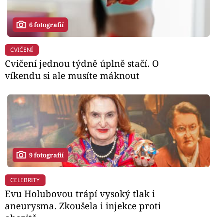
6 fotografií
CVIČENÍ
Cvičení jednou týdně úplně stačí. O
víkendu si ale musíte máknout
9 fotografií
CELEBRITY
Evu Holubovou trápí vysoký tlak i
aneurysma. Zkoušela i injekce proti