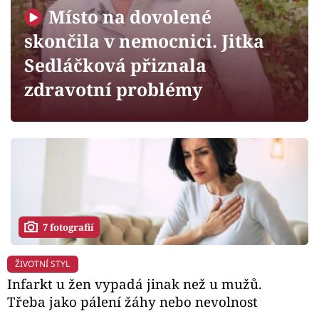
Horoskopy
Místo na dovolené
Sledujte prima+
skončila v nemocnici. Jitka
Sedláčková přiznala
Filmový festival Karlovy Vary
zdravotní problémy
Pořady
Mámy sobě
Přihlášení
7 fotografií
Sledujte nás
ŽIVOTNÍ STYL
Infarkt u žen vypadá jinak než u mužů.
Třeba jako pálení žáhy nebo nevolnost