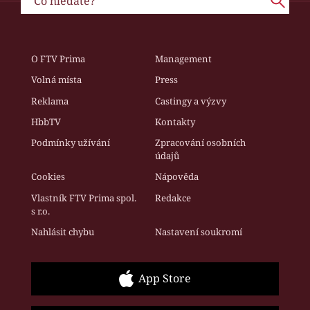
O FTV Prima
Management
Volná místa
Press
Reklama
Castingy a výzvy
HbbTV
Kontakty
Podmínky užívání
Zpracování osobních
údajů
Cookies
Nápověda
Vlastník FTV Prima spol.
Redakce
s r.o.
Nahlásit chybu
Nastavení soukromí
App Store