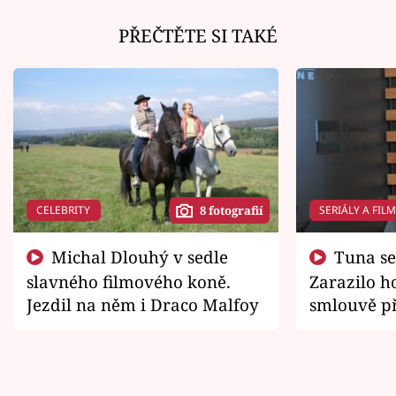
PŘEČTĚTE SI TAKÉ
CELEBRITY
SERIÁLY A FIL
8 fotografií
Michal Dlouhý v sedle
Tuna se chtěl vrátit domů.
slavného filmového koně.
Zarazilo ho
Jezdil na něm i Draco Malfoy
smlouvě př
zemřít