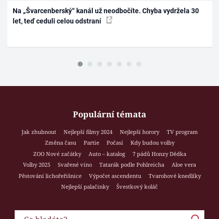
Na „Švarcenberský“ kanál už neodbočíte. Chyba vydržela 30
let, teď ceduli celou odstraní
Populární témata
Jak zhubnout
Nejlepší filmy 2024
Nejlepší horory
TV program
Změna času
Partie
Počasí
Kdy budou volby
ZOO Nové začátky
Auto – katalog
7 pádů Honzy Dědka
Volby 2025
Svařené víno
Tatarák podle Pohlreicha
Aloe vera
Pěstování lichořeřišnice
Výpočet ascendentu
Tvarohové knedlíky
Nejlepší palačinky
Švestkový koláč