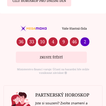
CELÝ HOROSKOP PRO DNEŠNÍ DEN
Vaše šťastná čísla
36
33
10
4
9
46
2
ZKUSTE ŠTĚSTÍ
Ministerstvo financí varuje: Účastí na hazardní hře může
vzniknout závislost ⑱
PARTNERSKÝ HOROSKOP
Jste si souzení? Zvolte znamení a