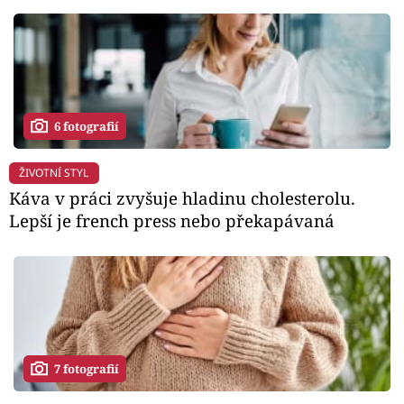
6 fotografií
ŽIVOTNÍ STYL
Káva v práci zvyšuje hladinu cholesterolu.
Lepší je french press nebo překapávaná
7 fotografií