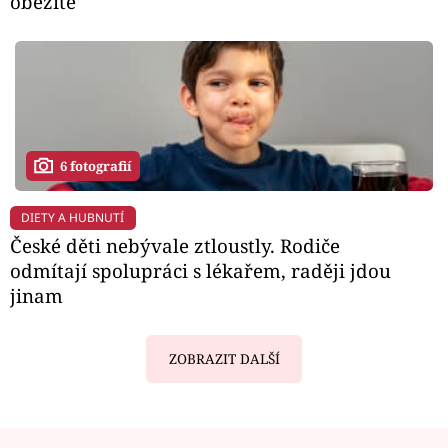
obezitě
6 fotografií
DIETY A HUBNUTÍ
České děti nebývale ztloustly. Rodiče
odmítají spolupráci s lékařem, raději jdou
jinam
ZOBRAZIT DALŠÍ