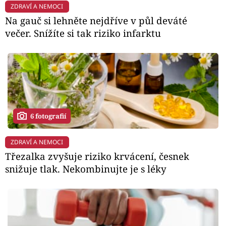
ZDRAVÍ A NEMOCI
Na gauč si lehněte nejdříve v půl deváté
večer. Snížíte si tak riziko infarktu
6 fotografií
ZDRAVÍ A NEMOCI
Třezalka zvyšuje riziko krvácení, česnek
snižuje tlak. Nekombinujte je s léky