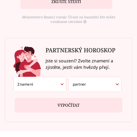
ZKUSTE ŠTĚSTÍ
Ministerstvo financí varuje: Účastí na hazardní hře může
vzniknout závislost ⑱
PARTNERSKÝ HOROSKOP
Jste si souzení? Zvolte znamení a
zjistěte, jestli vám hvězdy přejí.
VYPOČÍTAT