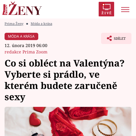
ŽIVĚ
Prima Ženy
■
Móda a krása
Trendy:
Polabí
Inspekce
Prostřeno!
AYTO?
MÓDA A KRÁSA
SDÍLET
Módní alarm
Zrádci
Proměny
12. února 2019 06:00
redakce Prima Zoom
Co si obléct na Valentýna?
Vyberte si prádlo, ve
Témata
kterém budete zaručeně
Celebrity
sexy
Vztahy
Seriály