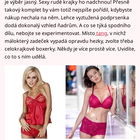
je výběr jasný. Sexy rudé krajky ho nadchnou! Přesně
takový komplet by vám totiž nejspíše pořídil, kdybyste
nákup nechala na něm. Lehce vyztužená podprsenka
dodá dokonalý vzhled ňadrům. A co se týká spodního
dílu, nebojte se experimentovat. Místo
tang
, v nichž
málokterý zadeček vypadá opravdu hezky, zvolte třeba
celokrajkové boxerky. Někdy je více prostě více. Uvidíte,
co to s ním udělá.