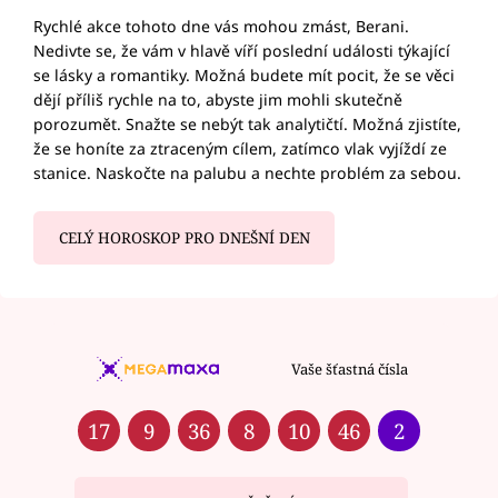
Rychlé akce tohoto dne vás mohou zmást, Berani.
Nedivte se, že vám v hlavě víří poslední události týkající
se lásky a romantiky. Možná budete mít pocit, že se věci
dějí příliš rychle na to, abyste jim mohli skutečně
porozumět. Snažte se nebýt tak analytičtí. Možná zjistíte,
že se honíte za ztraceným cílem, zatímco vlak vyjíždí ze
stanice. Naskočte na palubu a nechte problém za sebou.
CELÝ HOROSKOP PRO DNEŠNÍ DEN
Vaše šťastná čísla
17
9
36
8
10
46
2