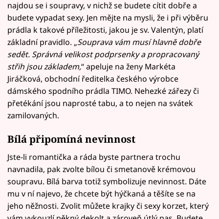
najdou se i soupravy, v nichž se budete cítit dobře a
budete vypadat sexy. Jen mějte na mysli, že i při výběru
prádla k takové příležitosti, jakou je sv. Valentýn, platí
základní pravidlo. „
Souprava vám musí hlavně dobře
sedět. Správná velikost podprsenky a propracovaný
střih jsou základem,
“ apeluje na ženy Markéta
Jiráčková, obchodní ředitelka českého výrobce
dámského spodního prádla TIMO. Nehezké zářezy či
přetékání jsou naprosté tabu, a to nejen na svátek
zamilovaných.
Bílá připomíná nevinnost
Jste-li romantička a ráda byste partnera trochu
navnadila, pak zvolte bílou či smetanově krémovou
soupravu. Bílá barva totiž symbolizuje nevinnost. Dáte
mu v ní najevo, že chcete být hýčkaná a těšíte se na
jeho něžnosti. Zvolit můžete krajky či sexy korzet, který
vám vykouzlí pěkný dekolt a zároveň útlý pas. Budete