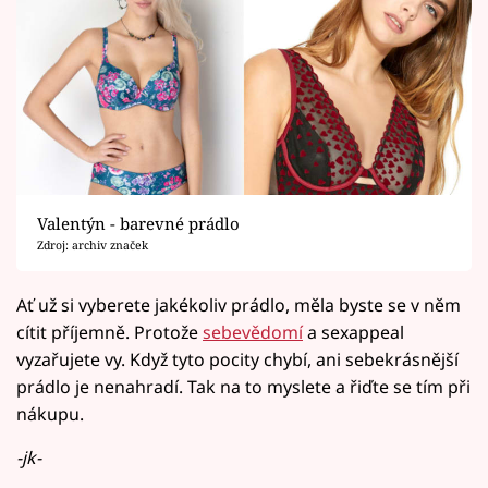
Valentýn - barevné prádlo
Zdroj: archiv značek
Ať už si vyberete jakékoliv prádlo, měla byste se v něm
cítit příjemně. Protože
sebevědomí
a sexappeal
vyzařujete vy. Když tyto pocity chybí, ani sebekrásnější
prádlo je nenahradí. Tak na to myslete a řiďte se tím při
nákupu.
-jk-