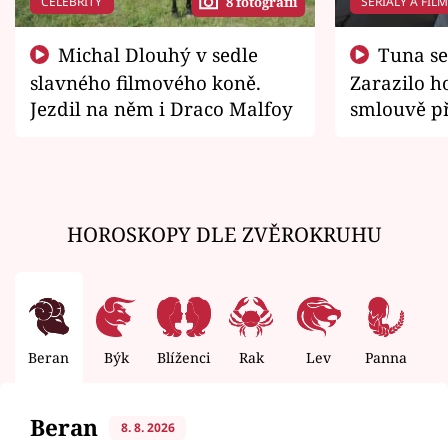
CELEBRITY
SERIÁLY A FIL
8 fotografií
Michal Dlouhý v sedle
Tuna se chtěl vrátit domů.
slavného filmového koně.
Zarazilo ho
Jezdil na něm i Draco Malfoy
smlouvě př
zemřít
HOROSKOPY DLE ZVĚROKRUHU
Beran
Býk
Blíženci
Rak
Lev
Panna
V
Beran
8. 8. 2026