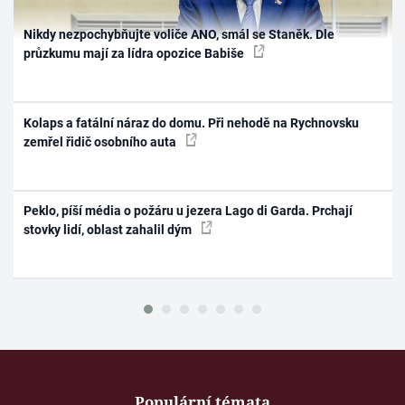
Nikdy nezpochybňujte voliče ANO, smál se Staněk. Dle
průzkumu mají za lídra opozice Babiše
Kolaps a fatální náraz do domu. Při nehodě na Rychnovsku
zemřel řidič osobního auta
Peklo, píší média o požáru u jezera Lago di Garda. Prchají
stovky lidí, oblast zahalil dým
Populární témata