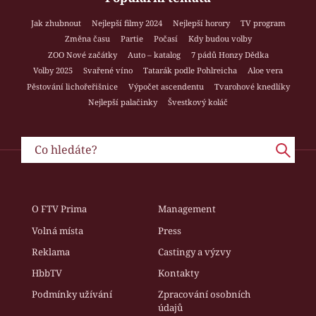
Jak zhubnout
Nejlepší filmy 2024
Nejlepší horory
TV program
Změna času
Partie
Počasí
Kdy budou volby
ZOO Nové začátky
Auto – katalog
7 pádů Honzy Dědka
Volby 2025
Svařené víno
Tatarák podle Pohlreicha
Aloe vera
Pěstování lichořeřišnice
Výpočet ascendentu
Tvarohové knedlíky
Nejlepší palačinky
Švestkový koláč
O FTV Prima
Management
Volná místa
Press
Reklama
Castingy a výzvy
HbbTV
Kontakty
Podmínky užívání
Zpracování osobních
údajů