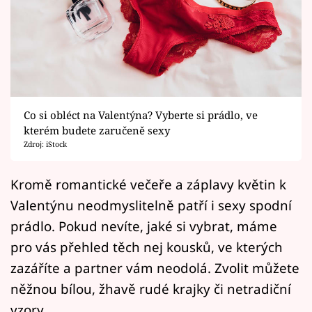
Horoskopy
Sledujte prima+
Filmový festival Karlovy Vary
Pořady
Co si obléct na Valentýna? Vyberte si prádlo, ve
kterém budete zaručeně sexy
Mámy sobě
Zdroj: iStock
Přihlášení
Kromě romantické večeře a záplavy květin k
Valentýnu neodmyslitelně patří i sexy spodní
prádlo. Pokud nevíte, jaké si vybrat, máme
Sledujte nás
pro vás přehled těch nej kousků, ve kterých
zazáříte a partner vám neodolá. Zvolit můžete
něžnou bílou, žhavě rudé krajky či netradiční
vzory.