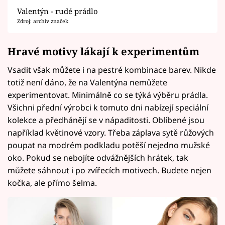
Valentýn - rudé prádlo
Zdroj: archiv značek
Hravé motivy lákají k experimentům
Vsadit však můžete i na pestré kombinace barev. Nikde
totiž není dáno, že na Valentýna nemůžete
experimentovat. Minimálně co se týká výběru prádla.
Všichni přední výrobci k tomuto dni nabízejí speciální
kolekce a předhánějí se v nápaditosti. Oblíbené jsou
například květinové vzory. Třeba záplava sytě růžových
poupat na modrém podkladu potěší nejedno mužské
oko. Pokud se nebojíte odvážnějších hrátek, tak
můžete sáhnout i po zvířecích motivech. Budete nejen
kočka, ale přímo šelma.