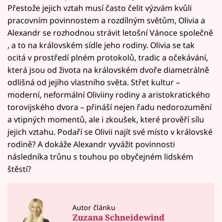
Přestože jejich vztah musí často čelit výzvám kvůli
pracovním povinnostem a rozdílným světům, Olivia a
Alexandr se rozhodnou strávit letošní Vánoce společně
, a to na královském sídle jeho rodiny. Olivia se tak
ocitá v prostředí plném protokolů, tradic a očekávání,
která jsou od života na královském dvoře diametrálně
odlišná od jejího vlastního světa. Střet kultur –
moderní, neformální Oliviiny rodiny a aristokratického
torovijského dvora – přináší nejen řadu nedorozumění
a vtipných momentů, ale i zkoušek, které prověří sílu
jejich vztahu. Podaří se Olivii najít své místo v královské
rodině? A dokáže Alexandr vyvážit povinnosti
následníka trůnu s touhou po obyčejném lidském
štěstí?
Autor článku
Zuzana Schneidewind