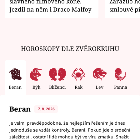
slavného filmového koně.
Zarazilo ho
Jezdil na něm i Draco Malfoy
smlouvě př
zemřít
HOROSKOPY DLE ZVĚROKRUHU
Beran
Býk
Blíženci
Rak
Lev
Panna
V
Beran
7. 8. 2026
Je velmi pravděpodobné, že nejlepším řešením je dnes
jednoduše se vzdát kontroly, Berani. Pokud jde o srdeční
záležitosti, ostatní lidé mohou být ve víru zmatku. Snažit