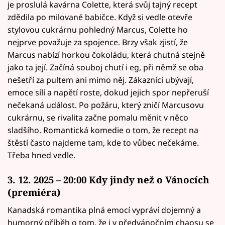
je proslulá kavárna Colette, která svůj tajný recept
zdědila po milované babičce. Když si vedle otevře
stylovou cukrárnu pohledný Marcus, Colette ho
nejprve považuje za spojence. Brzy však zjistí, že
Marcus nabízí horkou čokoládu, která chutná stejně
jako ta její. Začíná souboj chutí i eg, při němž se oba
nešetří za pultem ani mimo něj. Zákazníci ubývají,
emoce sílí a napětí roste, dokud jejich spor nepřeruší
nečekaná událost. Po požáru, který zničí Marcusovu
cukrárnu, se rivalita začne pomalu měnit v něco
sladšího. Romantická komedie o tom, že recept na
štěstí často najdeme tam, kde to vůbec nečekáme.
Třeba hned vedle.
3. 12. 2025 – 20:00 Kdy jindy než o Vánocích
(premiéra)
Kanadská romantika plná emocí vypráví dojemný a
humorný příběh o tom, že i v předvánočním chaosu se