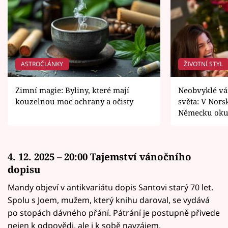
ASTROČLÁNKY
ŽIVOTNÍ STYL
Zimní magie: Byliny, které mají
Neobvyklé vá
kouzelnou moc ochrany a očisty
světa: V Nors
Německu oku
4. 12. 2025 – 20:00 Tajemství vánočního
dopisu
Mandy objeví v antikvariátu dopis Santovi starý 70 let.
Spolu s Joem, mužem, který knihu daroval, se vydává
po stopách dávného přání. Pátrání je postupně přivede
nejen k odpovědi, ale i k sobě navzájem.