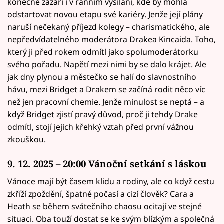
konečně zazáří i v ranním vysílání, kde by mohla
odstartovat novou etapu své kariéry. Jenže její plány
naruší nečekaný příjezd kolegy – charismatického, ale
nepředvídatelného moderátora Drakea Kincaida. Toho,
který ji před rokem odmítl jako spolumoderátorku
svého pořadu. Napětí mezi nimi by se dalo krájet. Ale
jak dny plynou a městečko se halí do slavnostního
hávu, mezi Bridget a Drakem se začíná rodit něco víc
než jen pracovní chemie. Jenže minulost se neptá – a
když Bridget zjistí pravý důvod, proč ji tehdy Drake
odmítl, stojí jejich křehký vztah před první vážnou
zkouškou.
9. 12. 2025 – 20:00 Vánoční setkání s láskou
Vánoce mají být časem klidu a rodiny, ale co když cestu
zkříží zpoždění, špatné počasí a cizí člověk? Cara a
Heath se během svátečního chaosu ocitají ve stejné
situaci. Oba touží dostat se ke svým blízkým a společná