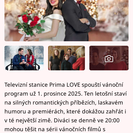
Horoskopy
Sledujte prima+
Filmový festival Karlovy Vary
Pořady
Mámy sobě
Přihlášení
Televizní stanice Prima LOVE spouští vánoční
program už 1. prosince 2025. Ten letošní staví
Sledujte nás
na silných romantických příbězích, laskavém
humoru a premiérách, které dokážou zahřát i
v té největší zimě. Diváci se denně ve 20:00
mohou těšit na sérii vánočních filmů s