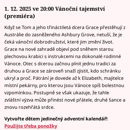
1. 12. 2025 ve 20:00 Vánoční tajemství
(premiéra)
Když se Tom a jeho třináctiletá dcera Grace přestěhují z
Austrálie do zasněženého Ashbury Grove, netuší, že je
čeká vánoční dobrodružství, které jim změní život.
Grace na nové zahradě objeví pod sněhem starou
plechovou krabici s instrukcemi na dokonalé rodinné
Vánoce. Otec s dcerou začnou plnit jednu tradici za
druhou a Grace se zároveň snaží zjistit, kdo schránku
ukryl a proč. Pátrání je dovede až k Elizabeth, majitelce
místní pekárny, pro kterou jsou Vánoce spíš bolestnou
vzpomínkou. Postupně se však ukazuje, že tahle
zvláštní výzva může přinést nové přátele, druhé šance a
znovu rozehřátá srdce.
Vytvořte dětem jedinečný adventní kalendář!
Použijte třeba ponožky