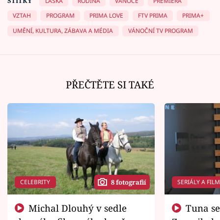
ŠTÍTKY
LÁSKA
RODINA
VÁNOCE
PREMIÉRA
VZTAH
PROGRAM
PRIMA LOVE
FTV PRIMA
PRIMA+
UMĚNÍ, KULTURA, ZÁBAVA A MÉDIA
VÁNOČNÍ TV PROGRAM
PŘEČTĚTE SI TAKÉ
CELEBRITY
SERIÁLY A FIL
8 fotografií
Michal Dlouhý v sedle
Tuna se chtěl vrátit domů.