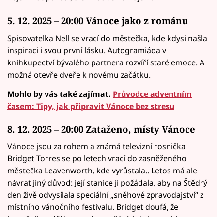
5. 12. 2025 – 20:00 Vánoce jako z románu
Spisovatelka Nell se vrací do městečka, kde kdysi našla
inspiraci i svou první lásku. Autogramiáda v
knihkupectví bývalého partnera rozvíří staré emoce. A
možná otevře dveře k novému začátku.
Mohlo by vás také zajímat.
Průvodce adventním
časem: Tipy, jak připravit Vánoce bez stresu
8. 12. 2025 – 20:00 Zataženo, místy Vánoce
Vánoce jsou za rohem a známá televizní rosnička
Bridget Torres se po letech vrací do zasněženého
městečka Leavenworth, kde vyrůstala.. Letos má ale
návrat jiný důvod: její stanice ji požádala, aby na Štědrý
den živě odvysílala speciální „sněhové zpravodajství“ z
místního vánočního festivalu. Bridget doufá, že