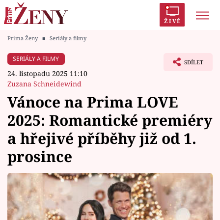
ŽIVĚ
Prima Ženy
■
Seriály a filmy
Trendy:
Polabí
Inspekce
Prostřeno!
AYTO?
SERIÁLY A FILMY
SDÍLET
Módní alarm
Zrádci
Proměny
24. listopadu 2025 11:10
Zuzana Schneidewind
Vánoce na Prima LOVE
2025: Romantické premiéry
Témata
a hřejivé příběhy již od 1.
Celebrity
prosince
Vztahy
Seriály