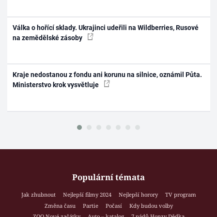
Válka o hořící sklady. Ukrajinci udeřili na Wildberries, Rusové
na zemědělské zásoby
Kraje nedostanou z fondu ani korunu na silnice, oznámil Půta.
Ministerstvo krok vysvětluje
Populární témata
Jak zhubnout
Nejlepší filmy 2024
Nejlepší horory
TV program
Změna času
Partie
Počasí
Kdy budou volby
ZOO Nové začátky
Auto – katalog
7 pádů Honzy Dědka