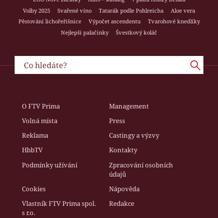
Volby 2025
Svařené víno
Tatarák podle Pohlreicha
Aloe vera
Pěstování lichořeřišnice
Výpočet ascendentu
Tvarohové knedlíky
Nejlepší palačinky
Švestkový koláč
O FTV Prima
Management
Volná místa
Press
Reklama
Castingy a výzvy
HbbTV
Kontakty
Podmínky užívání
Zpracování osobních
údajů
Cookies
Nápověda
Vlastník FTV Prima spol.
Redakce
s r.o.