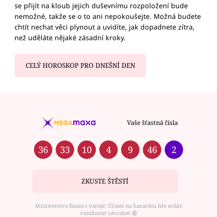
se přijít na kloub jejich duševnímu rozpoložení bude
nemožné, takže se o to ani nepokoušejte. Možná budete
chtít nechat věci plynout a uvidíte, jak dopadnete zítra,
než uděláte nějaké zásadní kroky.
CELÝ HOROSKOP PRO DNEŠNÍ DEN
Vaše šťastná čísla
36
33
10
4
9
46
2
ZKUSTE ŠTĚSTÍ
Ministerstvo financí varuje: Účastí na hazardní hře může
vzniknout závislost ⑱