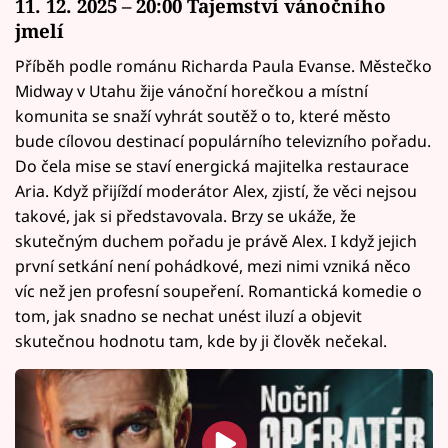
11. 12. 2025 – 20:00 Tajemství vánočního
jmelí
Příběh podle románu Richarda Paula Evanse. Městečko
Midway v Utahu žije vánoční horečkou a místní
komunita se snaží vyhrát soutěž o to, které město
bude cílovou destinací populárního televizního pořadu.
Do čela mise se staví energická majitelka restaurace
Aria. Když přijíždí moderátor Alex, zjistí, že věci nejsou
takové, jak si představovala. Brzy se ukáže, že
skutečným duchem pořadu je právě Alex. I když jejich
první setkání není pohádkové, mezi nimi vzniká něco
víc než jen profesní soupeření. Romantická komedie o
tom, jak snadno se nechat unést iluzí a objevit
skutečnou hodnotu tam, kde by ji člověk nečekal.