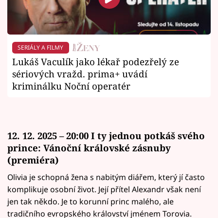
SERIÁLY A FILMY
Lukáš Vaculík jako lékař podezřelý ze
sériových vražd. prima+ uvádí
kriminálku Noční operatér
12. 12. 2025 – 20:00 I ty jednou potkáš svého
prince: Vánoční královské zásnuby
(premiéra)
Olivia je schopná žena s nabitým diářem, který jí často
komplikuje osobní život. Její přítel Alexandr však není
jen tak někdo. Je to korunní princ malého, ale
tradičního evropského království jménem Torovia.