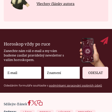
Všechny články autora
Horoskop vždy po ruce
Zanechte nám váš e-mail a my vám
budeme zasílat pravidelný newsletter s
vaším horoskopem.
ODESLAT
Odesláním formuláře souhlasíte s
podmínkami zpracování osobních údajů
Sdílejte článek