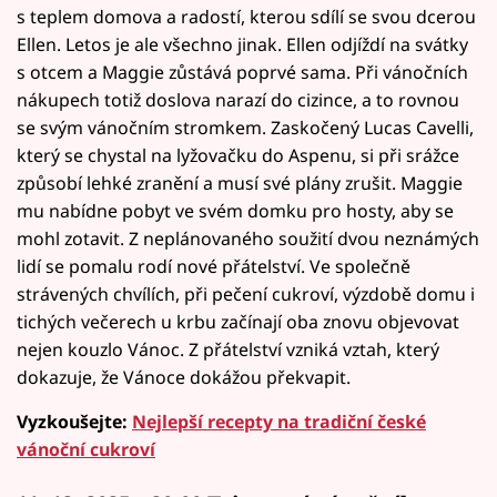
s teplem domova a radostí, kterou sdílí se svou dcerou
Ellen. Letos je ale všechno jinak. Ellen odjíždí na svátky
s otcem a Maggie zůstává poprvé sama. Při vánočních
nákupech totiž doslova narazí do cizince, a to rovnou
se svým vánočním stromkem. Zaskočený Lucas Cavelli,
který se chystal na lyžovačku do Aspenu, si při srážce
způsobí lehké zranění a musí své plány zrušit. Maggie
mu nabídne pobyt ve svém domku pro hosty, aby se
mohl zotavit. Z neplánovaného soužití dvou neznámých
lidí se pomalu rodí nové přátelství. Ve společně
strávených chvílích, při pečení cukroví, výzdobě domu i
tichých večerech u krbu začínají oba znovu objevovat
nejen kouzlo Vánoc. Z přátelství vzniká vztah, který
dokazuje, že Vánoce dokážou překvapit.
Vyzkoušejte:
Nejlepší recepty na tradiční české
vánoční cukroví