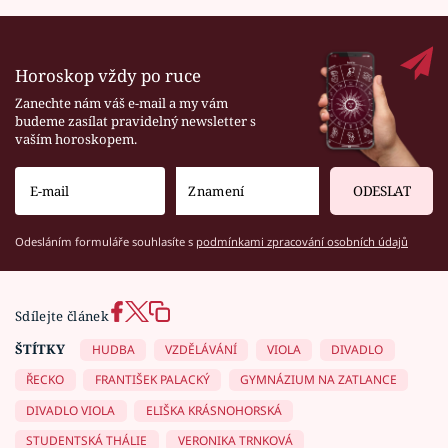
Horoskop vždy po ruce
Zanechte nám váš e-mail a my vám
budeme zasílat pravidelný newsletter s
vaším horoskopem.
ODESLAT
Odesláním formuláře souhlasíte s
podmínkami zpracování osobních údajů
Sdílejte článek
ŠTÍTKY
HUDBA
VZDĚLÁVÁNÍ
VIOLA
DIVADLO
ŘECKO
FRANTIŠEK PALACKÝ
GYMNÁZIUM NA ZATLANCE
DIVADLO VIOLA
ELIŠKA KRÁSNOHORSKÁ
STUDENTSKÁ THÁLIE
VERONIKA TRNKOVÁ