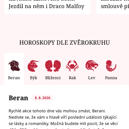
Jezdil na něm i Draco Malfoy
smlouvě př
zemřít
HOROSKOPY DLE ZVĚROKRUHU
Beran
Býk
Blíženci
Rak
Lev
Panna
V
Beran
8. 8. 2026
Rychlé akce tohoto dne vás mohou zmást, Berani.
Nedivte se, že vám v hlavě víří poslední události týkající
se lásky a romantiky. Možná budete mít pocit, že se věci