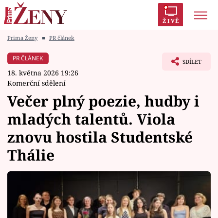
ŽIVĚ
Prima Ženy
■
PR článek
Trendy:
Polabí
Inspekce
Prostřeno!
AYTO?
PR ČLÁNEK
SDÍLET
Módní alarm
Zrádci
Proměny
18. května 2026 19:26
Komerční sdělení
Večer plný poezie, hudby i
mladých talentů. Viola
Témata
znovu hostila Studentské
Celebrity
Thálie
Vztahy
Seriály