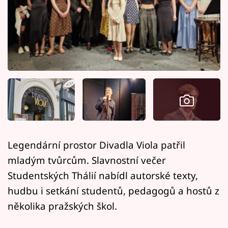
Horoskopy
Sledujte prima+
Filmový festival Karlovy Vary
Pořady
Mámy sobě
Přihlášení
Legendární prostor Divadla Viola patřil
mladým tvůrcům. Slavnostní večer
Sledujte nás
Studentských Thálií nabídl autorské texty,
hudbu i setkání studentů, pedagogů a hostů z
několika pražských škol.