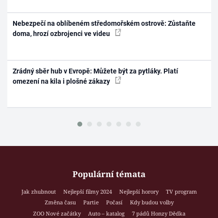
Nebezpečí na oblíbeném středomořském ostrově: Zůstaňte
doma, hrozí ozbrojenci ve videu
Zrádný sběr hub v Evropě: Můžete být za pytláky. Platí
omezení na kila i plošné zákazy
Populární témata
Jak zhubnout
Nejlepší filmy 2024
Nejlepší horory
TV program
Změna času
Partie
Počasí
Kdy budou volby
ZOO Nové začátky
Auto – katalog
7 pádů Honzy Dědka