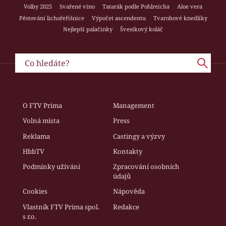
Volby 2025
Svařené víno
Tatarák podle Pohlreicha
Aloe vera
Pěstování lichořeřišnice
Výpočet ascendentu
Tvarohové knedlíky
Nejlepší palačinky
Švestkový koláč
O FTV Prima
Management
Volná místa
Press
Reklama
Castingy a výzvy
HbbTV
Kontakty
Podmínky užívání
Zpracování osobních
údajů
Cookies
Nápověda
Vlastník FTV Prima spol.
Redakce
s r.o.