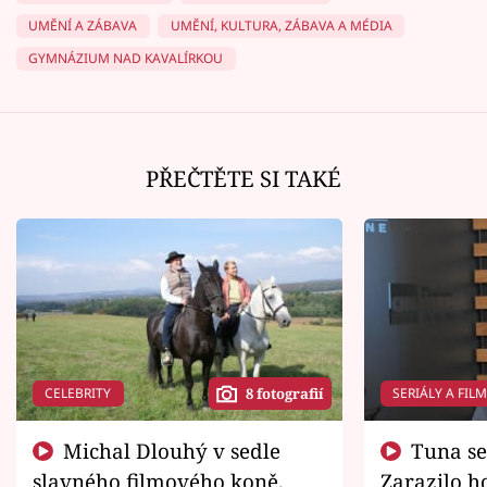
UMĚNÍ A ZÁBAVA
UMĚNÍ, KULTURA, ZÁBAVA A MÉDIA
GYMNÁZIUM NAD KAVALÍRKOU
PŘEČTĚTE SI TAKÉ
CELEBRITY
SERIÁLY A FIL
8 fotografií
Michal Dlouhý v sedle
Tuna se chtěl vrátit domů.
slavného filmového koně.
Zarazilo ho