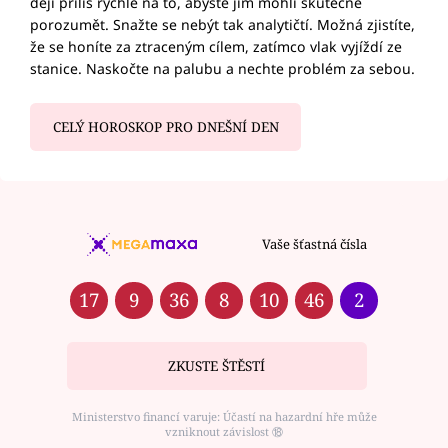
dějí příliš rychle na to, abyste jim mohli skutečně
porozumět. Snažte se nebýt tak analytičtí. Možná zjistíte,
že se honíte za ztraceným cílem, zatímco vlak vyjíždí ze
stanice. Naskočte na palubu a nechte problém za sebou.
CELÝ HOROSKOP PRO DNEŠNÍ DEN
Vaše šťastná čísla
17
9
36
8
10
46
2
ZKUSTE ŠTĚSTÍ
Ministerstvo financí varuje: Účastí na hazardní hře může
vzniknout závislost ⑱