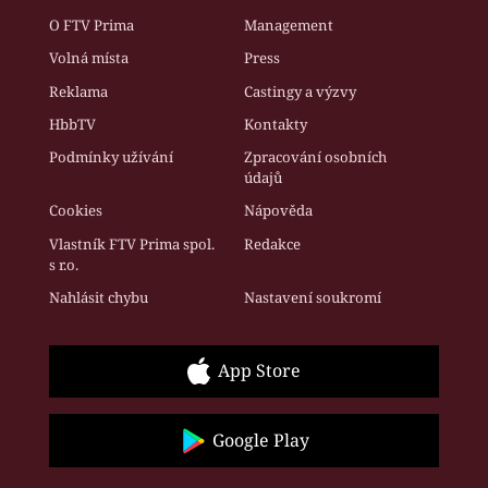
O FTV Prima
Management
Volná místa
Press
Reklama
Castingy a výzvy
HbbTV
Kontakty
Podmínky užívání
Zpracování osobních
údajů
Cookies
Nápověda
Vlastník FTV Prima spol.
Redakce
s r.o.
Nahlásit chybu
Nastavení soukromí
App Store
Google Play