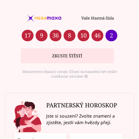
Vaše šťastná čísla
17
9
36
8
10
46
2
ZKUSTE ŠTĚSTÍ
Ministerstvo financí varuje: Účastí na hazardní hře může
vzniknout závislost ⑱
PARTNERSKÝ HOROSKOP
Jste si souzení? Zvolte znamení a
zjistěte, jestli vám hvězdy přejí.