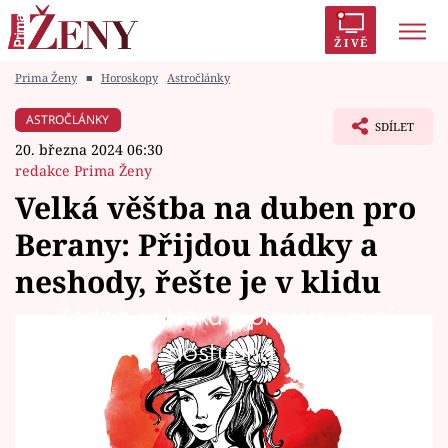
ŽIVĚ
Prima Ženy
■
Horoskopy
Astročlánky
Trendy:
Polabí
Inspekce
Prostřeno!
AYTO?
ASTROČLÁNKY
SDÍLET
Módní alarm
Zrádci
Proměny
20. března 2024 06:30
redakce Prima Ženy
Velká věštba na duben pro
Berany: Přijdou hádky a
Témata
neshody, řešte je v klidu
Celebrity
Žádná položka z playlistu není
Co čeká Berany ve čtvrtém měsíci roku 2024?
dostupná.
Vztahy
Na co by si měli dát pozor, čeho se vyvarovat,
Seriály
a co by naopak neměli promeškat? A jaké
kouzlo jim pomůže přivolat lásku? Přečtěte si