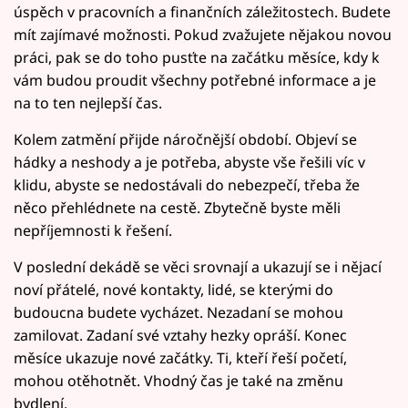
úspěch v pracovních a finančních záležitostech. Budete
mít zajímavé možnosti. Pokud zvažujete nějakou novou
práci, pak se do toho pusťte na začátku měsíce, kdy k
vám budou proudit všechny potřebné informace a je
na to ten nejlepší čas.
Kolem zatmění přijde náročnější období. Objeví se
hádky a neshody a je potřeba, abyste vše řešili víc v
klidu, abyste se nedostávali do nebezpečí, třeba že
něco přehlédnete na cestě. Zbytečně byste měli
nepříjemnosti k řešení.
V poslední dekádě se věci srovnají a ukazují se i nějací
noví přátelé, nové kontakty, lidé, se kterými do
budoucna budete vycházet. Nezadaní se mohou
zamilovat. Zadaní své vztahy hezky opráší. Konec
měsíce ukazuje nové začátky. Ti, kteří řeší početí,
mohou otěhotnět. Vhodný čas je také na změnu
bydlení.