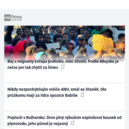
Boj s migranty Evropa prohrála, míní Stoniš. Podle Mlejnka je
nelze jen tak chytit za límec
Nikdy nezpochybňujte voliče ANO, smál se Staněk. Dle
průzkumu mají za lídra opozice Babiše
Poplach v Bulharsku: Dron plný výbušnin explodoval kousek od
plynovodu, jeho původ je nejasný