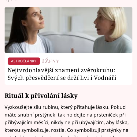
ASTROČLÁNKY
Nejtvrdohlavější znamení zvěrokruhu:
Svých přesvědčení se drží Lvi i Vodnáři
Rituál k přivolání lásky
Vyzkoušejte sílu rubínu, který přitahuje lásku. Pokud
máte snubní prstýnek, tak ho dejte na prsteníček při
přibývajícím měsíci, nikdy ne při ubývajícím, aby láska,
kterou symbolizuje, rostla. Co symbolizují prstýnky na