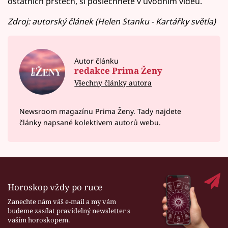
ostatních prstech, si poslechněte v úvodním videu.
Zdroj: autorský článek (Helen Stanku - Kartářky světla)
Autor článku
redakce Prima Ženy
Všechny články autora
Newsroom magazínu Prima Ženy. Tady najdete
články napsané kolektivem autorů webu.
Horoskop vždy po ruce
Zanechte nám váš e-mail a my vám
budeme zasílat pravidelný newsletter s
vaším horoskopem.