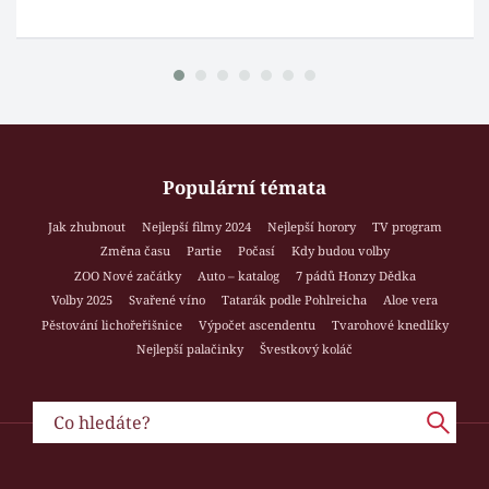
Populární témata
Jak zhubnout
Nejlepší filmy 2024
Nejlepší horory
TV program
Změna času
Partie
Počasí
Kdy budou volby
ZOO Nové začátky
Auto – katalog
7 pádů Honzy Dědka
Volby 2025
Svařené víno
Tatarák podle Pohlreicha
Aloe vera
Pěstování lichořeřišnice
Výpočet ascendentu
Tvarohové knedlíky
Nejlepší palačinky
Švestkový koláč