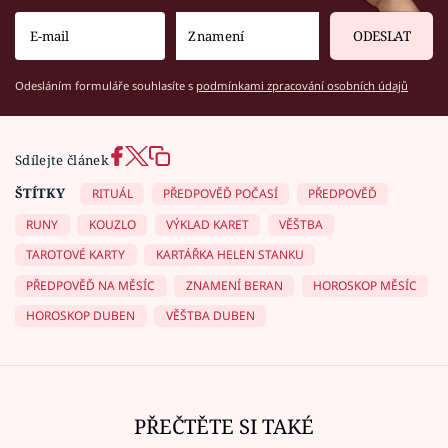
ODESLAT
Odesláním formuláře souhlasíte s
podmínkami zpracování osobních údajů
Sdílejte článek
ŠTÍTKY
RITUÁL
PŘEDPOVĚĎ POČASÍ
PŘEDPOVĚĎ
RUNY
KOUZLO
VÝKLAD KARET
VĚŠTBA
TAROTOVÉ KARTY
KARTÁŘKA HELEN STANKU
PŘEDPOVĚĎ NA MĚSÍC
ZNAMENÍ BERAN
HOROSKOP MĚSÍC
HOROSKOP DUBEN
VĚŠTBA DUBEN
PŘEČTĚTE SI TAKÉ