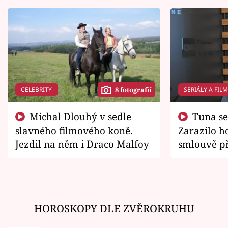
CELEBRITY
SERIÁLY A FIL
8 fotografií
Michal Dlouhý v sedle
Tuna se chtěl vrátit domů.
slavného filmového koně.
Zarazilo ho
Jezdil na něm i Draco Malfoy
smlouvě př
zemřít
HOROSKOPY DLE ZVĚROKRUHU