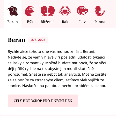
Beran
Býk
Blíženci
Rak
Lev
Panna
V
Beran
8. 8. 2026
Rychlé akce tohoto dne vás mohou zmást, Berani.
Nedivte se, že vám v hlavě víří poslední události týkající
se lásky a romantiky. Možná budete mít pocit, že se věci
dějí příliš rychle na to, abyste jim mohli skutečně
porozumět. Snažte se nebýt tak analytičtí. Možná zjistíte,
že se honíte za ztraceným cílem, zatímco vlak vyjíždí ze
stanice. Naskočte na palubu a nechte problém za sebou.
CELÝ HOROSKOP PRO DNEŠNÍ DEN