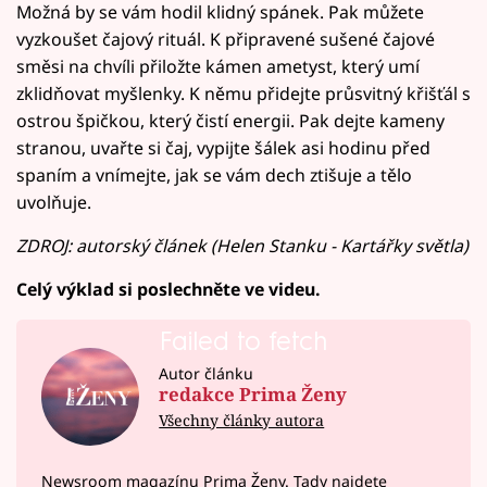
Možná by se vám hodil klidný spánek. Pak můžete
vyzkoušet čajový rituál. K připravené sušené čajové
směsi na chvíli přiložte kámen ametyst, který umí
zklidňovat myšlenky. K němu přidejte průsvitný křišťál s
ostrou špičkou, který čistí energii. Pak dejte kameny
stranou, uvařte si čaj, vypijte šálek asi hodinu před
spaním a vnímejte, jak se vám dech ztišuje a tělo
uvolňuje.
ZDROJ: autorský článek (Helen Stanku - Kartářky světla)
Celý výklad si poslechněte ve videu.
Failed to fetch
Autor článku
redakce Prima Ženy
Všechny články autora
Newsroom magazínu Prima Ženy. Tady najdete