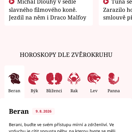
Michal Dlouhý v sedle
Tuna se chtěl vrátit domů.
slavného filmového koně.
Zarazilo ho
Jezdil na něm i Draco Malfoy
smlouvě př
zemřít
HOROSKOPY DLE ZVĚROKRUHU
Beran
Býk
Blíženci
Rak
Lev
Panna
V
Beran
9. 8. 2026
Berani, buďte ve svém přístupu mírní a zdrženliví. Ve
vzduchu je cítit spousta něhy, na kterou byste se měli