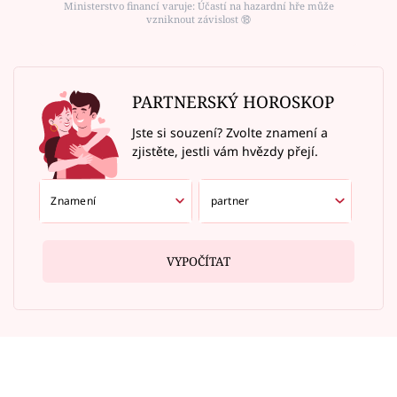
Ministerstvo financí varuje: Účastí na hazardní hře může
vzniknout závislost ⑱
PARTNERSKÝ HOROSKOP
Jste si souzení? Zvolte znamení a
zjistěte, jestli vám hvězdy přejí.
VYPOČÍTAT