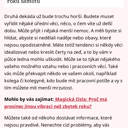
roku samotu
Druhá dekáda už bude trochu horší. Budete muset
vyřídit nějaké úřední věci, něco, o čem víte už delší
dobu. Může přijít i nějaká menší nemoc. A měli byste si
hlídat, abyste si nedělali naděje nebo obavy, které
nejsou opodstatněné. Máte totiž tendenci si někdy věci
idealizovat nebo kreslit čerty na zeď, a to by vám v
půlce ledna mohlo uškodit. Může se to týkat nějakého
vašeho možného vztahu nebo i pracovních věcí. Také
vás může překvapit někdo ve vašem okolí, například
kolega či kolegyně, kdo bude mít pracovní potíže a vy s
tím můžete mít menší mrzutost.
Mohlo by vás zajímat:
Magická čísla: Proč má
prosinec jinou vibraci než zbytek roku?
Můžete také od někoho dostávat informace, které
nejsou pravdivé. Nenechte cizí problémy, aby vás