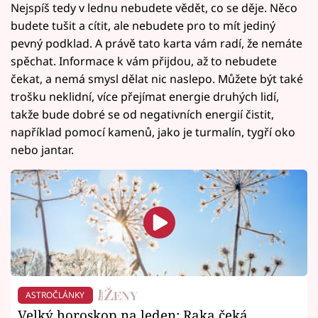
Nejspíš tedy v lednu nebudete vědět, co se děje. Něco
budete tušit a cítit, ale nebudete pro to mít jediný
pevný podklad. A právě tato karta vám radí, že nemáte
spěchat. Informace k vám přijdou, až to nebudete
čekat, a nemá smysl dělat nic naslepo. Můžete být také
trošku neklidní, více přejímat energie druhých lidí,
takže bude dobré se od negativních energií čistit,
například pomocí kamenů, jako je turmalín, tygří oko
nebo jantar.
ASTROČLÁNKY
Velký horoskop na leden: Raka čeká