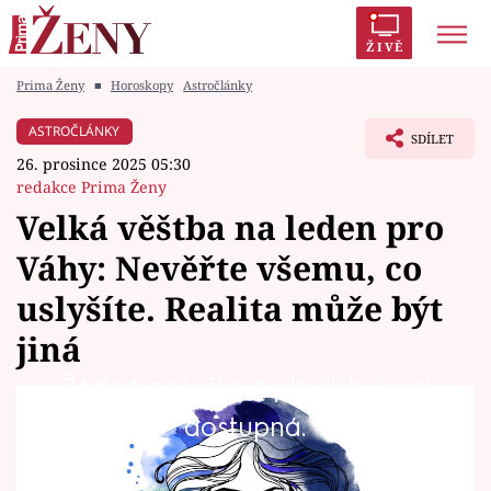
ŽIVĚ
Prima Ženy
■
Horoskopy
Astročlánky
Trendy:
Polabí
Inspekce
Prostřeno!
AYTO?
ASTROČLÁNKY
SDÍLET
Módní alarm
Zrádci
Proměny
26. prosince 2025 05:30
redakce Prima Ženy
Velká věštba na leden pro
Váhy: Nevěřte všemu, co
Témata
uslyšíte. Realita může být
Celebrity
jiná
Žádná položka z playlistu není
Vztahy
Co čeká Váhy v prvním měsíci roku 2026? Na
dostupná.
Seriály
co byste si měli dát pozor, čeho se vyvarovat a
co byste neměli promeškat? A jaký rituál