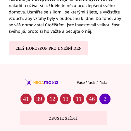
naladit a užívat si ji. Udělejte něco pro zlepšení svého
domova. Usmiřte se s lidmi, se kterými žijete, a vyčistěte
vzduch, aby vztahy byly v budoucnu klidné. Do toho, aby
se váš domov stal útočištěm, jste investovali velkou část
svého já, proto si ho važte a pečujte o něj.
CELÝ HOROSKOP PRO DNEŠNÍ DEN
Vaše šťastná čísla
41
39
12
13
11
46
2
ZKUSTE ŠTĚSTÍ