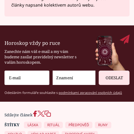
články napsané kolektivem autorů webu.
Horoskop vždy po ruce
Zanechte nám váš e-mail a my vám
budeme zasílat pravidelný newsletter s
vaším horoskopem.
ODESLAT
Odesláním formuláře souhlasíte s
podmínkami zpracování osobních údajů
Sdílejte článek
ŠTÍTKY
LÁSKA
RITUÁL
PŘEDPOVĚĎ
RUNY