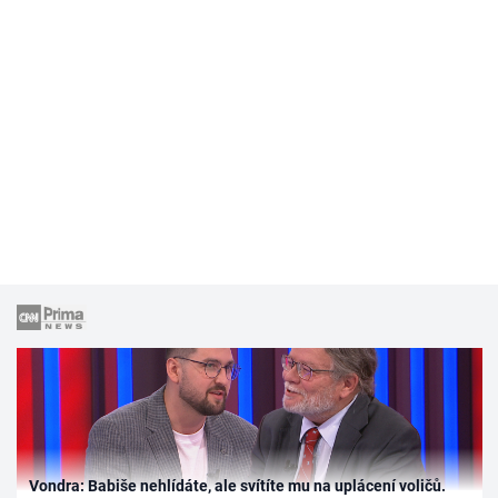
Vondra: Babiše nehlídáte, ale svítíte mu na uplácení voličů.