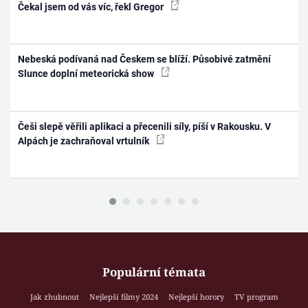
Čekal jsem od vás víc, řekl Gregor
Nebeská podívaná nad Českem se blíží. Působivé zatmění
Slunce doplní meteorická show
Češi slepě věřili aplikaci a přecenili síly, píší v Rakousku. V
Alpách je zachraňoval vrtulník
Populární témata
Jak zhubnout
Nejlepší filmy 2024
Nejlepší horory
TV program