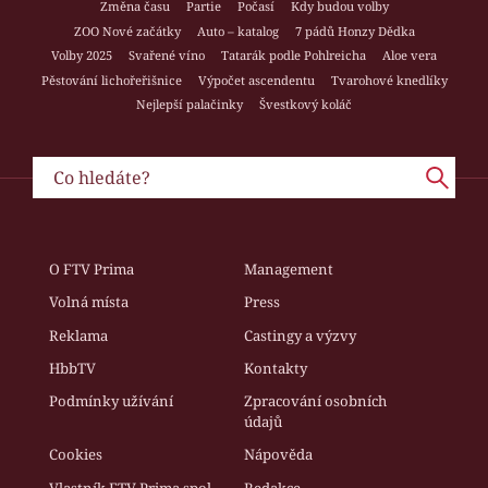
Změna času
Partie
Počasí
Kdy budou volby
ZOO Nové začátky
Auto – katalog
7 pádů Honzy Dědka
Volby 2025
Svařené víno
Tatarák podle Pohlreicha
Aloe vera
Pěstování lichořeřišnice
Výpočet ascendentu
Tvarohové knedlíky
Nejlepší palačinky
Švestkový koláč
O FTV Prima
Management
Volná místa
Press
Reklama
Castingy a výzvy
HbbTV
Kontakty
Podmínky užívání
Zpracování osobních
údajů
Cookies
Nápověda
Vlastník FTV Prima spol.
Redakce