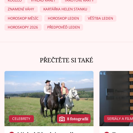
KOUZLO
VÝKLAD KARET
TAROTOVÉ KARTY
ZNAMENÍ VÁHY
KARTÁŘKA HELEN STANKU
HOROSKOP MĚSÍC
HOROSKOP LEDEN
VĚŠTBA LEDEN
HOROSKOPY 2026
PŘEDPOVĚĎ LEDEN
PŘEČTĚTE SI TAKÉ
CELEBRITY
SERIÁLY A FIL
8 fotografií