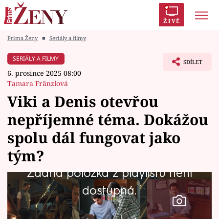
ŽIVĚ
Prima Ženy
■
Seriály a filmy
Trendy:
Polabí
Inspekce
Prostřeno!
AYTO?
SERIÁLY A FILMY
SDÍLET
Módní alarm
Zrádci
Proměny
6. prosince 2025 08:00
Tamara Fränzlová
Viki a Denis otevřou
nepříjemné téma. Dokážou
Témata
spolu dál fungovat jako
Celebrity
tým?
Žádná položka z playlistu není
Vztahy
dostupná.
Seriály