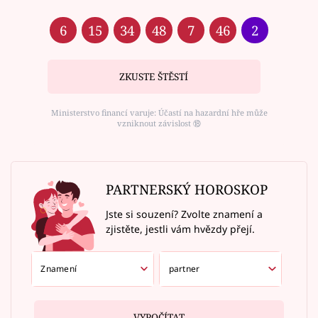
6
15
34
48
7
46
2
ZKUSTE ŠTĚSTÍ
Ministerstvo financí varuje: Účastí na hazardní hře může
vzniknout závislost ⑱
PARTNERSKÝ HOROSKOP
Jste si souzení? Zvolte znamení a
zjistěte, jestli vám hvězdy přejí.
VYPOČÍTAT