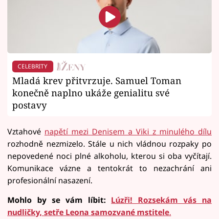
CELEBRITY
Mladá krev přitvrzuje. Samuel Toman
konečně naplno ukáže genialitu své
postavy
Vztahové
napětí mezi Denisem a Viki z minulého dílu
rozhodně nezmizelo. Stále u nich vládnou rozpaky po
nepovedené noci plné alkoholu, kterou si oba vyčítají.
Komunikace vázne a tentokrát to nezachrání ani
profesionální nasazení.
Mohlo by se vám líbit:
Lúzři! Rozsekám vás na
nudličky, setře Leona samozvané mstitele
.