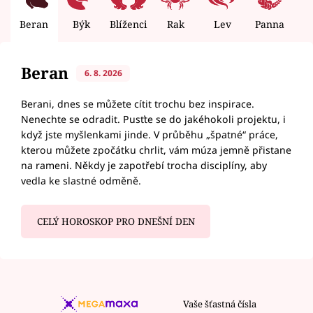
Beran
Býk
Blíženci
Rak
Lev
Panna
V
Beran
6. 8. 2026
Berani, dnes se můžete cítit trochu bez inspirace.
Nenechte se odradit. Pusťte se do jakéhokoli projektu, i
když jste myšlenkami jinde. V průběhu „špatné“ práce,
kterou můžete zpočátku chrlit, vám múza jemně přistane
na rameni. Někdy je zapotřebí trocha disciplíny, aby
vedla ke slastné odměně.
CELÝ HOROSKOP PRO DNEŠNÍ DEN
Vaše šťastná čísla