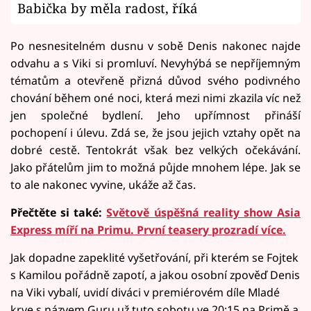
Babička by měla radost, říká
Po nesnesitelném dusnu v sobě Denis nakonec najde
odvahu a s Viki si promluví. Nevyhýbá se nepříjemným
tématům a otevřeně přizná důvod svého podivného
chování během oné noci, která mezi nimi zkazila víc než
jen společné bydlení. Jeho upřímnost přináší
pochopení i úlevu. Zdá se, že jsou jejich vztahy opět na
dobré cestě. Tentokrát však bez velkých očekávání.
Jako přátelům jim to možná půjde mnohem lépe. Jak se
to ale nakonec vyvine, ukáže až čas.
Přečtěte si také:
Světově úspěšná reality show Asia
Express míří na Primu. První teasery prozradí více.
Jak dopadne zapeklité vyšetřování, při kterém se Fojtek
s Kamilou pořádně zapotí, a jakou osobní zpověď Denis
na Viki vybalí, uvidí diváci v premiérovém díle Mladé
krve s názvem Guru už tuto sobotu ve 20:15 na Primě a