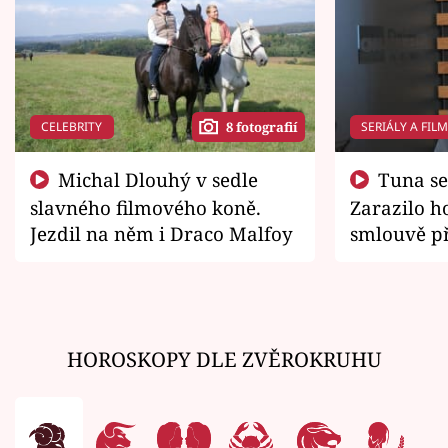
CELEBRITY
SERIÁLY A FIL
8 fotografií
Michal Dlouhý v sedle
Tuna se chtěl vrátit domů.
slavného filmového koně.
Zarazilo ho
Jezdil na něm i Draco Malfoy
smlouvě př
zemřít
HOROSKOPY DLE ZVĚROKRUHU