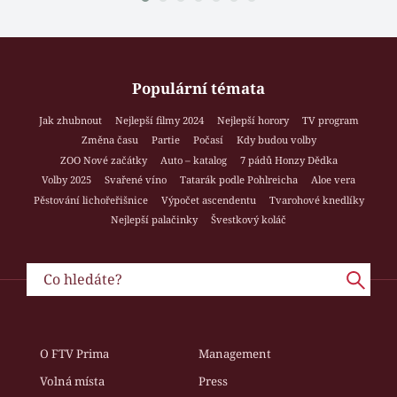
Populární témata
Jak zhubnout
Nejlepší filmy 2024
Nejlepší horory
TV program
Změna času
Partie
Počasí
Kdy budou volby
ZOO Nové začátky
Auto – katalog
7 pádů Honzy Dědka
Volby 2025
Svařené víno
Tatarák podle Pohlreicha
Aloe vera
Pěstování lichořeřišnice
Výpočet ascendentu
Tvarohové knedlíky
Nejlepší palačinky
Švestkový koláč
O FTV Prima
Management
Volná místa
Press