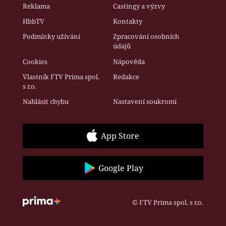
Reklama
Castingy a výzvy
HbbTV
Kontakty
Podmínky užívání
Zpracování osobních
údajů
Cookies
Nápověda
Vlastník FTV Prima spol.
Redakce
s r.o.
Nahlásit chybu
Nastavení soukromí
App Store
Google Play
© FTV Prima spol. s r.o.