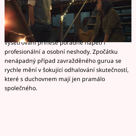
Horoskopy
Další díl, další vražda. Kriminalisté
Sledujte prima+
hradeckého oddělení vražd si ani na chvíli
Filmový festival Karlovy Vary
neodpočinou, naopak. Komplikované
vyšetřování přinese pořádné napětí i
Pořady
profesionální a osobní neshody. Zpočátku
nenápadný případ zavražděného gurua se
Mámy sobě
rychle mění v šokující odhalování skutečností,
které s duchovnem mají jen pramálo
Přihlášení
společného.
Sledujte nás