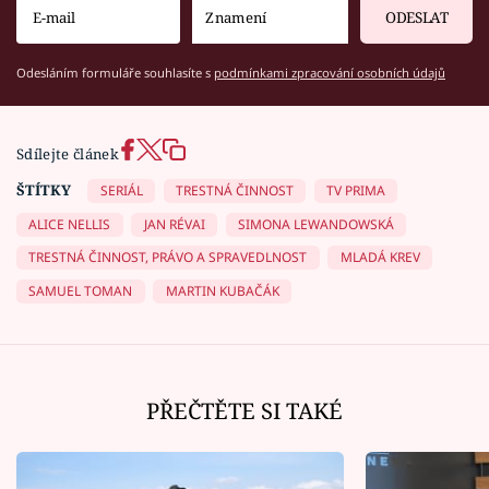
ODESLAT
Odesláním formuláře souhlasíte s
podmínkami zpracování osobních údajů
Sdílejte článek
ŠTÍTKY
SERIÁL
TRESTNÁ ČINNOST
TV PRIMA
ALICE NELLIS
JAN RÉVAI
SIMONA LEWANDOWSKÁ
TRESTNÁ ČINNOST, PRÁVO A SPRAVEDLNOST
MLADÁ KREV
SAMUEL TOMAN
MARTIN KUBAČÁK
PŘEČTĚTE SI TAKÉ