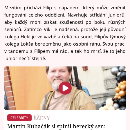
Mezitím přichází Filip s nápadem, který může změnit
fungování celého oddělení. Navrhuje střídání juniorů,
aby každý mohl získat zkušenosti po boku různých
seniorů. Zatímco Viki je nadšená, protože její původní
kolega Hekl je ve vazbě a čeká na soud, Filipův týmový
kolega Lokša bere změnu jako osobní ránu. Svou práci
v tandemu s Filipem má rád, a tak ho mrzí, že to jeho
junior necítí stejně.
CELEBRITY
Martin Kubačák si splnil herecký sen: