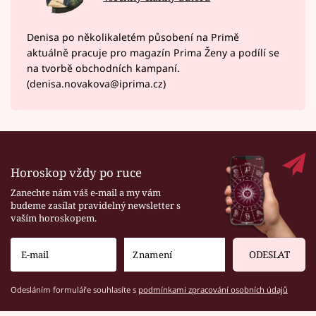
Denisa po několikaletém působení na Primě
aktuálně pracuje pro magazín Prima Ženy a podílí se
na tvorbě obchodních kampaní.
(denisa.novakova@iprima.cz)
Horoskop vždy po ruce
Zanechte nám váš e-mail a my vám
budeme zasílat pravidelný newsletter s
vaším horoskopem.
ODESLAT
Odesláním formuláře souhlasíte s
podmínkami zpracování osobních údajů