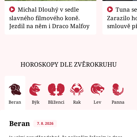
Michal Dlouhý v sedle
Tuna se chtěl vrátit domů.
slavného filmového koně.
Zarazilo ho
Jezdil na něm i Draco Malfoy
smlouvě př
zemřít
HOROSKOPY DLE ZVĚROKRUHU
Beran
Býk
Blíženci
Rak
Lev
Panna
V
Beran
7. 8. 2026