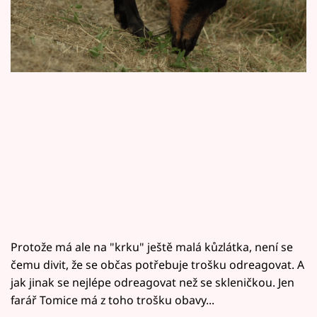
Horoskopy
Sledujte prima+
Filmový festival Karlovy Vary
Pořady
Mámy sobě
Přihlášení
Sledujte nás
Protože má ale na "krku" ještě malá kůzlátka, není se
čemu divit, že se občas potřebuje trošku odreagovat. A
jak jinak se nejlépe odreagovat než se skleničkou. Jen
farář Tomice má z toho trošku obavy...