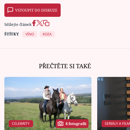
VSTOUPIT DO DISKUZE
Sdílejte článek
ŠTÍTKY
VÍNO
KOZA
PŘEČTĚTE SI TAKÉ
CELEBRITY
SERIÁLY A FIL
8 fotografií