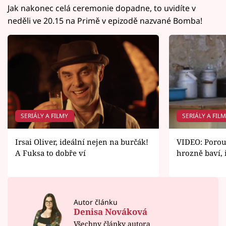
Jak nakonec celá ceremonie dopadne, to uvidíte v
neděli ve 20.15 na Primě v epizodě nazvané Bomba!
SERIÁLY A FILMY
SERIÁLY A FIL
Irsai Oliver, ideální nejen na burčák!
VIDEO: Porou
A Fuksa to dobře ví
hrozně baví, 
Autor článku
Denisa Nováková
Všechny články autora