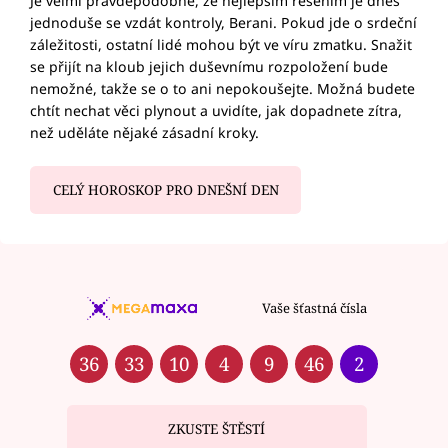
Je velmi pravděpodobné, že nejlepším řešením je dnes
jednoduše se vzdát kontroly, Berani. Pokud jde o srdeční
záležitosti, ostatní lidé mohou být ve víru zmatku. Snažit
se přijít na kloub jejich duševnímu rozpoložení bude
nemožné, takže se o to ani nepokoušejte. Možná budete
chtít nechat věci plynout a uvidíte, jak dopadnete zítra,
než uděláte nějaké zásadní kroky.
CELÝ HOROSKOP PRO DNEŠNÍ DEN
Vaše šťastná čísla
36
33
10
4
9
46
2
ZKUSTE ŠTĚSTÍ