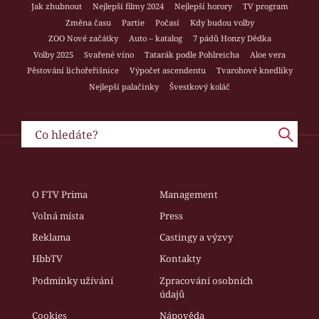
Jak zhubnout
Nejlepší filmy 2024
Nejlepší horory
TV program
Změna času
Partie
Počasí
Kdy budou volby
ZOO Nové začátky
Auto – katalog
7 pádů Honzy Dědka
Volby 2025
Svařené víno
Tatarák podle Pohlreicha
Aloe vera
Pěstování lichořeřišnice
Výpočet ascendentu
Tvarohové knedlíky
Nejlepší palačinky
Švestkový koláč
O FTV Prima
Management
Volná místa
Press
Reklama
Castingy a výzvy
HbbTV
Kontakty
Podmínky užívání
Zpracování osobních
údajů
Cookies
Nápověda