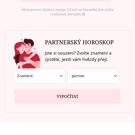
Ministerstvo financí varuje: Účastí na hazardní hře může
vzniknout závislost ⑱
PARTNERSKÝ HOROSKOP
Jste si souzení? Zvolte znamení a
zjistěte, jestli vám hvězdy přejí.
VYPOČÍTAT