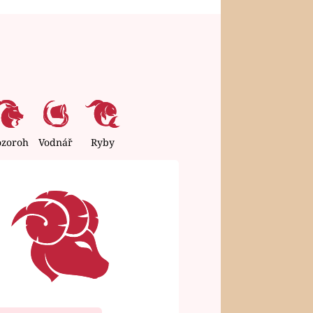
ozoroh
Vodnář
Ryby