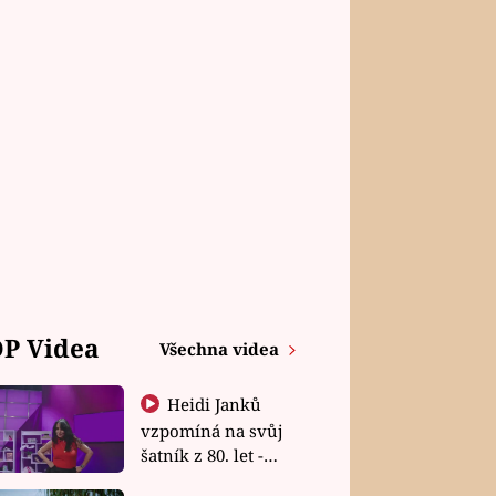
P Videa
Všechna videa
Heidi Janků
vzpomíná na svůj
šatník z 80. let -
Shopaholičky