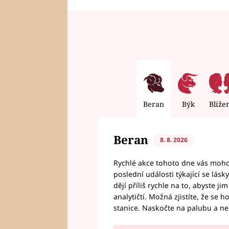
Beran
Býk
Blíže
Beran
8. 8. 2026
Rychlé akce tohoto dne vás mohou
poslední události týkající se lás
dějí příliš rychle na to, abyste 
analytičtí. Možná zjistíte, že se 
stanice. Naskočte na palubu a n