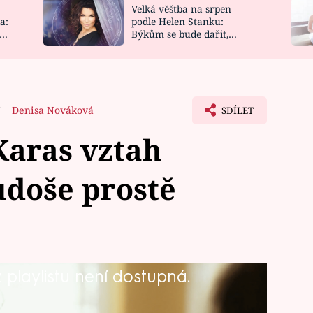
Velká věštba na srpen
NOVINKY
ZAHRADA
a:
podle Helen Stanku:
y
Býkům se bude dařit,
VIDEORECEPTY
DESIGN
Vodnáře čeká jízda
7
Denisa Nováková
SDÍLET
Karas vztah
udoše prostě
playlistu není dostupná.
 Karas prostě "nevydejchá", že se
s někým takovým, jako je starosta