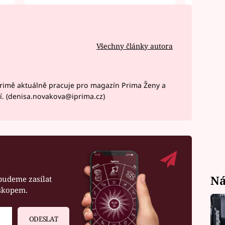
Všechny články autora
rimě aktuálně pracuje pro magazín Prima Ženy a
í. (denisa.novakova@iprima.cz)
Ná
budeme zasílat
oskopem.
ODESLAT