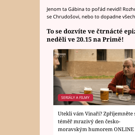
Jenom ta Gábina to pořád nevidí! Roz
se Chrudošovi, nebo to dopadne všechn
To se dozvíte ve čtrnácté ep
neděli ve 20.15 na Primě!
SERIÁLY A FILMY
Utekli vám Vinaři? Zpříjemněte 
téměř mrazivý den česko-
moravským humorem ONLINE