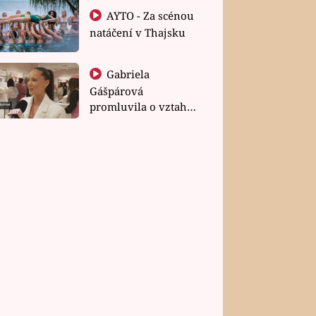
AYTO - Za scénou
natáčení v Thajsku
Gabriela
Gášpárová
promluvila o vztahu
a zakládání rodiny
A FILMY
Co na tom Chrudošovi
lastně vidí?