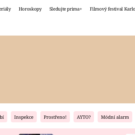
eriály
Horoskopy
Sledujte prima+
Filmový festival Karl
Celebrity
Recept
MÓDA A KRÁSA
HLAVNÍ JÍ
VZTAHY A SEX
SLADKÉ
PRIMA MAMINKA
ZDRAVÉ
bí
Inspekce
Prostřeno!
AYTO?
Módní alarm
Fresh
Living
RECEPTY
BYDLENÍ