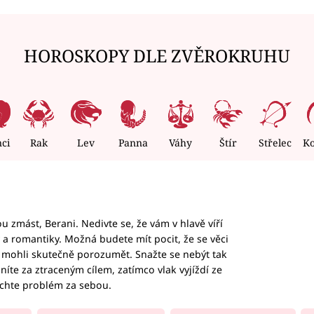
HOROSKOPY DLE ZVĚROKRUHU
nci
Rak
Lev
Panna
Váhy
Štír
Střelec
K
 zmást, Berani. Nedivte se, že vám v hlavě víří
ky a romantiky. Možná budete mít pocit, že se věci
jim mohli skutečně porozumět. Snažte se nebýt tak
honíte za ztraceným cílem, zatímco vlak vyjíždí ze
echte problém za sebou.