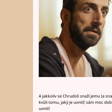
Chrudoš.
A jakkoliv se Chrudoš snaží jemu (a sn
kvůli tomu, jaký je uvnitř, sám moc dobře
uvnitř.