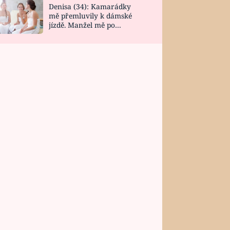
Denisa (34): Kamarádky
mě přemluvily k dámské
jízdě. Manžel mě po
návratu zaskočil