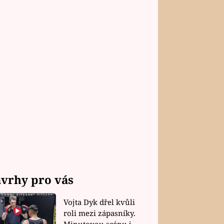
vrhy pro vás
Vojta Dyk dřel kvůli
roli mezi zápasníky.
Minutovou scénu jel