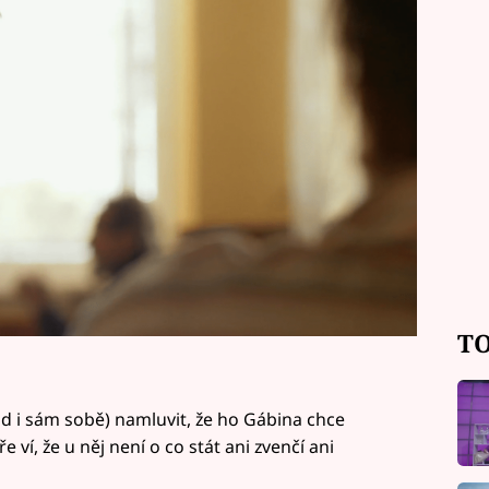
TO
ad i sám sobě) namluvit, že ho Gábina chce
 ví, že u něj není o co stát ani zvenčí ani