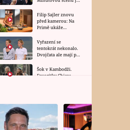
bez dubla
Filip Sajler znovu
před kamerou: Na
Primě ukáže
poctivou kuchyni i
rychlé recepty
Vyřazení se
tentokrát nekonalo.
Dvojčata ale mají po
uzavření třetí etapy
závodu nůž na krku
Šok v Kambodži.
Favoritky Chicas
končí, závod ukázal
svou nejtvrdší tvář