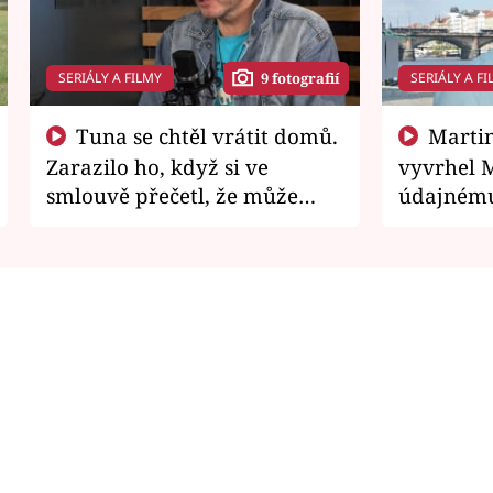
SERIÁLY A FILMY
SERIÁLY A FI
9 fotografií
Tuna se chtěl vrátit domů.
Martin Písařík jako
Zarazilo ho, když si ve
vyvrhel 
smlouvě přečetl, že může
údajnému
zemřít
je v nemil