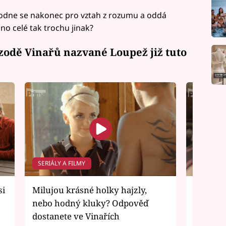
hodne se nakonec pro vztah z rozumu a oddá
o celé tak trochu jinak?
izodě Vinařů nazvané Loupež již tuto
SERIÁLY A FILMY
SERIÁLY 
si
Milujou krásné holky hajzly,
VIDEO: 
nebo hodný kluky? Odpověď
Gábina v
dostanete ve Vinařích