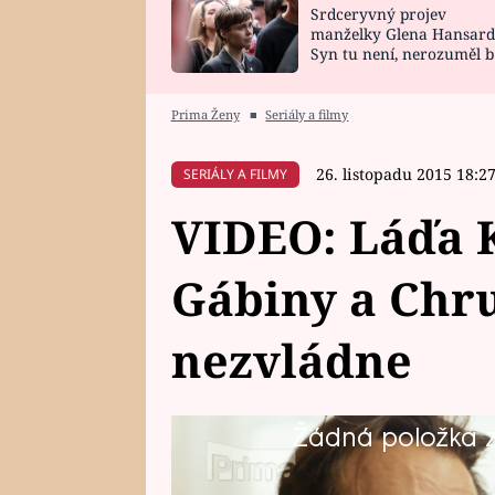
Srdceryvný projev
SNÁŘ
CELEBRITY
manželky Glena Hansard
Syn tu není, nerozuměl b
HOROSKOP NA
VAŘENÍ
tomu, vysvětlila
ROK 2023
Prima Ženy
■
Seriály a filmy
26. listopadu 2015 18:2
SERIÁLY A FILMY
VIDEO: Láďa 
Gábiny a Chr
nezvládne
Žádná položka z 
Hezoun a strdínský playboy Láďa
chce jeho krásná sestra zahodit 