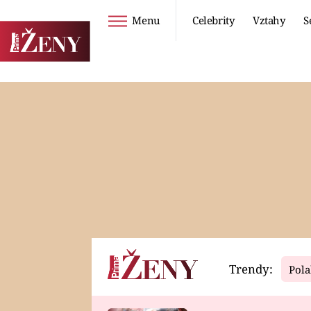
Menu
Celebrity
Vztahy
S
Seriály
Životní styl
ZOO
DIETY A HUBNUTÍ
PROSTŘENO!
CESTOVÁNÍ A
DOVOLENÁ
DUCH
ZDRAVÍ
Trendy:
Pola
Horoskopy
Video
ASTROČLÁNKY
SERIÁLY