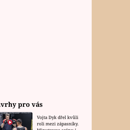
vrhy pro vás
Vojta Dyk dřel kvůli
roli mezi zápasníky.
Minutovou scénu jel