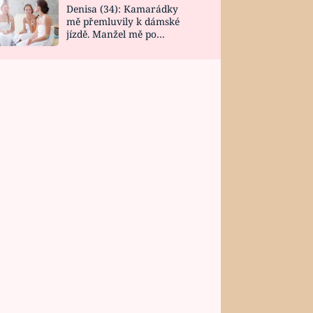
Denisa (34): Kamarádky
mě přemluvily k dámské
jízdě. Manžel mě po
návratu zaskočil