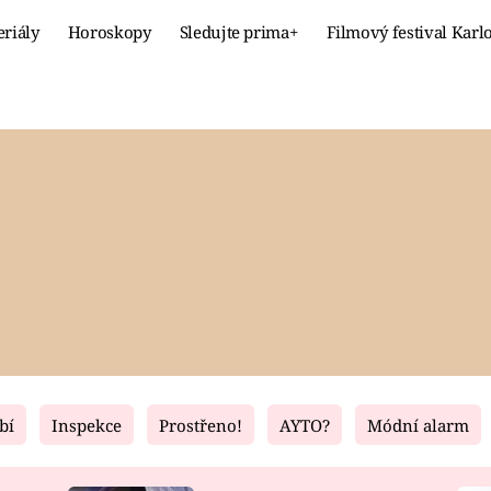
eriály
Horoskopy
Sledujte prima+
Filmový festival Karl
Celebrity
Recept
MÓDA A KRÁSA
HLAVNÍ JÍ
VZTAHY A SEX
SLADKÉ
PRIMA MAMINKA
ZDRAVÉ
bí
Inspekce
Prostřeno!
AYTO?
Módní alarm
Fresh
Living
RECEPTY
BYDLENÍ