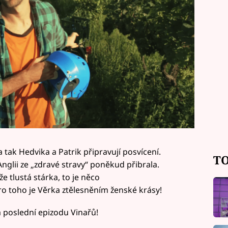
 tak Hedvika a Patrik připravují posvícení.
TO
Anglii ze „zdravé stravy“ poněkud přibrala.
e tlustá stárka, to je něco
ro toho je Věrka ztělesněním ženské krásy!
a poslední epizodu Vinařů!