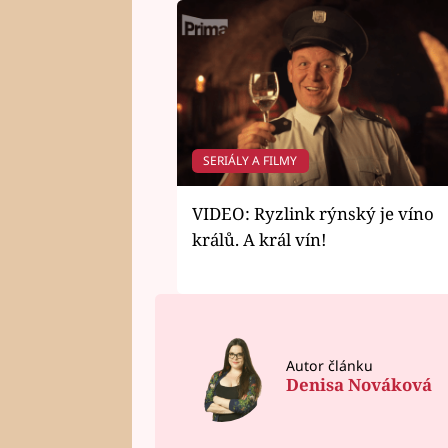
SERIÁLY A FILMY
VIDEO: Ryzlink rýnský je víno
králů. A král vín!
Autor článku
Denisa Nováková