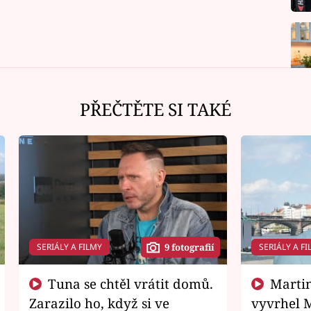
PŘEČTĚTE SI TAKÉ
SERIÁLY A FILMY
SERIÁLY A FI
9 fotografií
Tuna se chtěl vrátit domů.
Martin Písařík jako
Zarazilo ho, když si ve
vyvrhel 