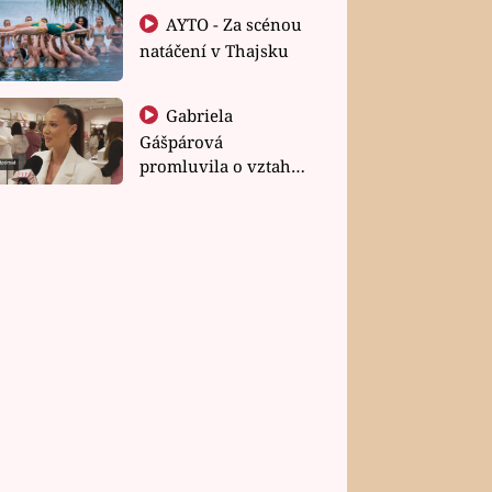
AYTO - Za scénou
natáčení v Thajsku
Gabriela
Gášpárová
promluvila o vztahu
a zakládání rodiny