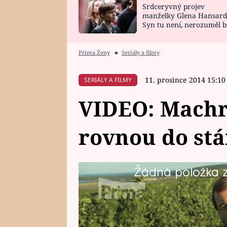
Srdceryvný projev
SNÁŘ
CELEBRITY
manželky Glena Hansard
Syn tu není, nerozuměl b
HOROSKOP NA
VAŘENÍ
tomu, vysvětlila
ROK 2023
Prima Ženy
■
Seriály a filmy
11. prosince 2014 15:10
SERIÁLY A FILMY
VIDEO: Machr 
rovnou do stá
Žádná položka z 
V Křeticích se chystají hody a s
když má přijet stárka až Anglie! 