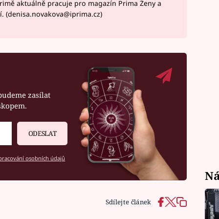
rimě aktuálně pracuje pro magazín Prima Ženy a
í. (denisa.novakova@iprima.cz)
budeme zasílat
oskopem.
ODESLAT
racování osobních údajů
Ná
Sdílejte článek