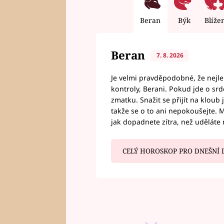
Beran
Býk
Blíže
Beran
7. 8. 2026
Je velmi pravděpodobné, že nejl
kontroly, Berani. Pokud jde o srde
zmatku. Snažit se přijít na klou
takže se o to ani nepokoušejte. M
jak dopadnete zítra, než uděláte 
CELÝ HOROSKOP PRO DNEŠNÍ 