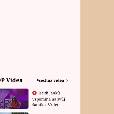
P Videa
Všechna videa
Heidi Janků
vzpomíná na svůj
šatník z 80. let -
Shopaholičky