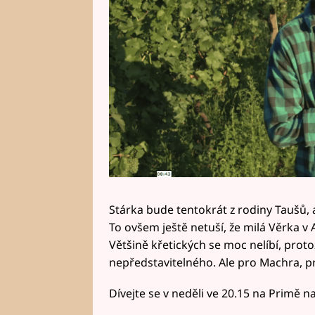
Stárka bude tentokrát z rodiny Taušů, a
To ovšem ještě netuší, že milá Věrka v 
Většině křetických se moc nelíbí, protož
nepředstavitelného. Ale pro Machra, p
Dívejte se v neděli ve 20.15 na Primě n