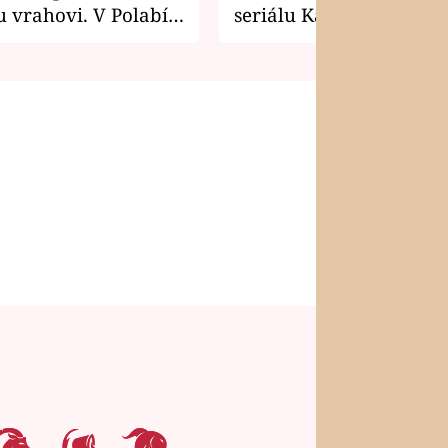
 vrahovi. V Polabí
seriálu Kamarádi
osti