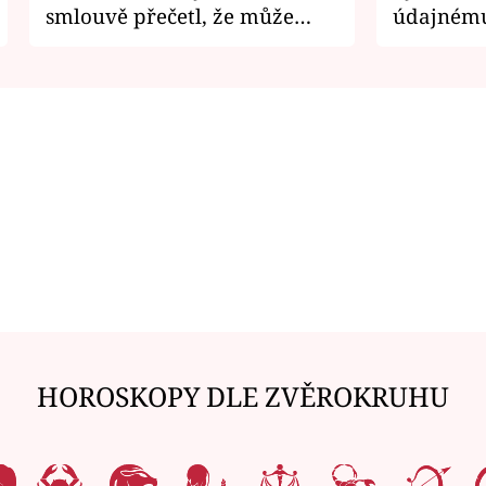
smlouvě přečetl, že může
údajnému
zemřít
je v nemil
HOROSKOPY DLE ZVĚROKRUHU