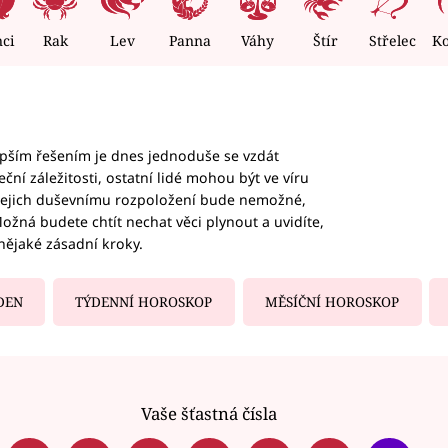
nci
Rak
Lev
Panna
Váhy
Štír
Střelec
K
epším řešením je dnes jednoduše se vzdát
ční záležitosti, ostatní lidé mohou být ve víru
b jejich duševnímu rozpoložení bude nemožné,
ožná budete chtít nechat věci plynout a uvidíte,
nějaké zásadní kroky.
DEN
TÝDENNÍ HOROSKOP
MĚSÍČNÍ HOROSKOP
Vaše šťastná čísla