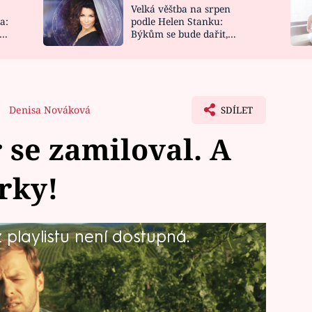
Velká věštba na srpen
NOVINKY
ZAHRADA
a:
podle Helen Stanku:
y
Býkům se bude dařit,
VIDEORECEPTY
DESIGN
Vodnáře čeká jízda
Denisa Nováková
SDÍLET
se zamiloval. A
rky!
playlistu není dostupná.
amozřejmě to bude velká akce. Ještě
A Machr k ní zahoří láskou.