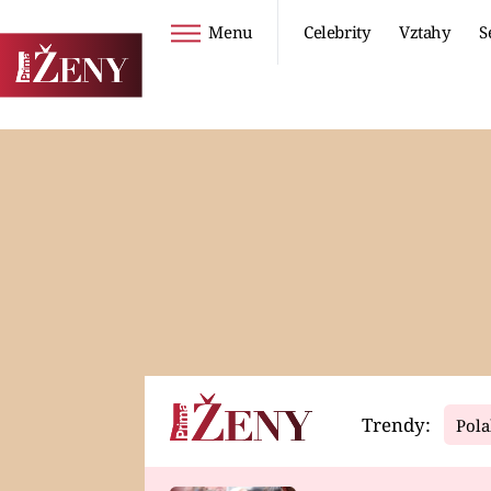
Menu
Celebrity
Vztahy
S
Seriály
Životní styl
ZOO
DIETY A HUBNUTÍ
PROSTŘENO!
CESTOVÁNÍ A
DOVOLENÁ
DUCH
ZDRAVÍ
Trendy:
Pola
Horoskopy
Video
ASTROČLÁNKY
SERIÁLY