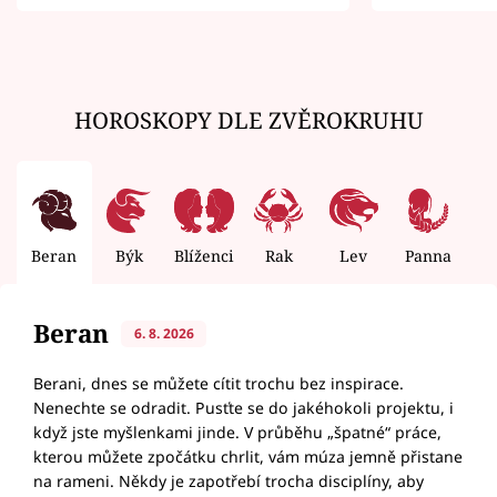
zemřít
HOROSKOPY DLE ZVĚROKRUHU
Beran
Býk
Blíženci
Rak
Lev
Panna
V
Beran
6. 8. 2026
Berani, dnes se můžete cítit trochu bez inspirace.
Nenechte se odradit. Pusťte se do jakéhokoli projektu, i
když jste myšlenkami jinde. V průběhu „špatné“ práce,
kterou můžete zpočátku chrlit, vám múza jemně přistane
na rameni. Někdy je zapotřebí trocha disciplíny, aby