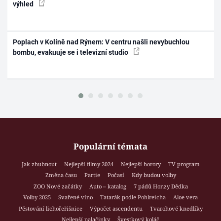
výhled
Poplach v Kolíně nad Rýnem: V centru našli nevybuchlou
bombu, evakuuje se i televizní studio
Populární témata
Jak zhubnout
Nejlepší filmy 2024
Nejlepší horory
TV program
Změna času
Partie
Počasí
Kdy budou volby
ZOO Nové začátky
Auto – katalog
7 pádů Honzy Dědka
Volby 2025
Svařené víno
Tatarák podle Pohlreicha
Aloe vera
Pěstování lichořeřišnice
Výpočet ascendentu
Tvarohové knedlíky
Nejlepší palačinky
Švestkový koláč