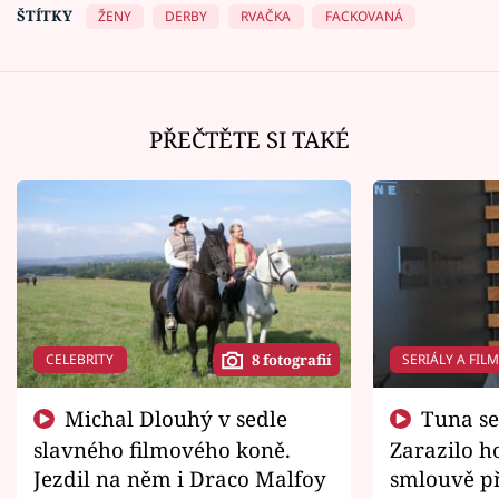
ŠTÍTKY
ŽENY
DERBY
RVAČKA
FACKOVANÁ
PŘEČTĚTE SI TAKÉ
CELEBRITY
SERIÁLY A FIL
8 fotografií
Michal Dlouhý v sedle
Tuna se chtěl vrátit domů.
slavného filmového koně.
Zarazilo ho
Jezdil na něm i Draco Malfoy
smlouvě př