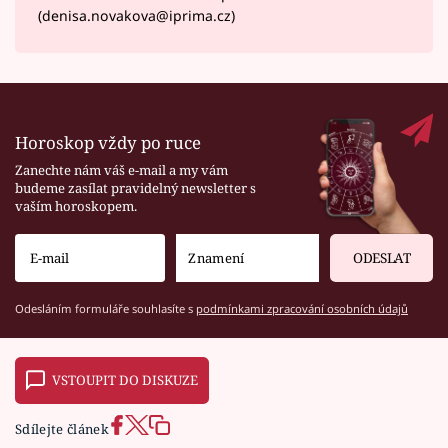
(denisa.novakova@iprima.cz)
Horoskop vždy po ruce
Zanechte nám váš e-mail a my vám
budeme zasílat pravidelný newsletter s
vaším horoskopem.
ODESLAT
Odesláním formuláře souhlasíte s
podmínkami zpracování osobních údajů
VSTOUPIT DO DISKUZE
Sdílejte článek