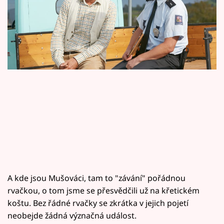
Horoskopy
Sledujte prima+
Filmový festival Karlovy Vary
Pořady
Mámy sobě
Přihlášení
Sledujte nás
A kde jsou Mušováci, tam to "závání" pořádnou
rvačkou, o tom jsme se přesvědčili už na křetickém
koštu. Bez řádné rvačky se zkrátka v jejich pojetí
neobejde žádná význačná událost.