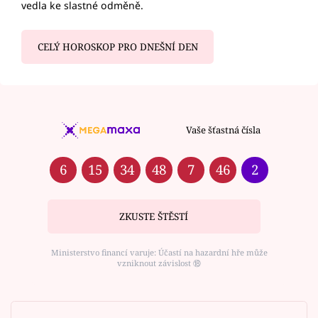
vedla ke slastné odměně.
CELÝ HOROSKOP PRO DNEŠNÍ DEN
Vaše šťastná čísla
6
15
34
48
7
46
2
ZKUSTE ŠTĚSTÍ
Ministerstvo financí varuje: Účastí na hazardní hře může
vzniknout závislost ⑱