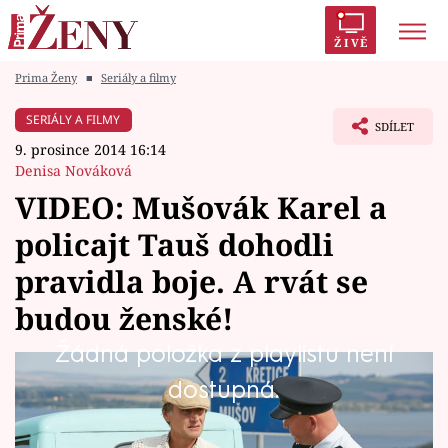
ŽIVĚ
Prima Ženy
■
Seriály a filmy
Trendy:
Polabí
Inspekce
Prostřeno!
AYTO?
SERIÁLY A FILMY
SDÍLET
Módní alarm
Zrádci
Proměny
9. prosince 2014 16:14
Denisa Nováková
VIDEO: Mušovák Karel a
policajt Tauš dohodli
Témata
pravidla boje. A rvát se
Celebrity
budou ženské!
Žádná položka z playlistu není
Vztahy
V Křetitích se koná každoroční hasičské derby.
dostupná.
Seriály
Letos bude ovšem o to pikantnější, že proti
sobě budou stát Křetice a Mušov.