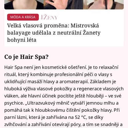
MÓDA A KRÁSA
Velká vlasová proměna: Mistrovská
balayage udělala z neutrální Žanety
bohyni léta
Co je Hair Spa?
Hair Spa není jen kosmetické ošetření. Je to relaxační
rituál, který kombinuje profesionální péči o vlasy s
uklidňující masáží hlavy a aromaterapií. Základem je
hluboká výživa vlasové pokožky a regenerace vlasových
vláken, ale hlavní účinek pocítíte ještě hlouběji – ve své
psychice. „Ultrazvukový měnič vytváří jemnou mlhu a
pomáhá tak k hloubkovému čištění pokožky hlavy. Při
parní lázni, která je zahřívána na 52 °C, se díky
zvlhčování a zahřívání otevírají póry, a tím se snadněji a