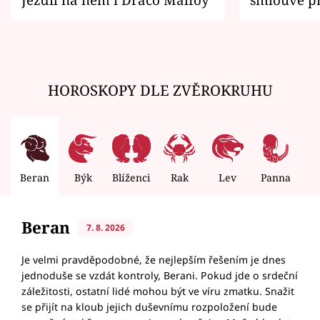
zemřít
HOROSKOPY DLE ZVĚROKRUHU
Beran
Býk
Blíženci
Rak
Lev
Panna
V
Beran
7. 8. 2026
Je velmi pravděpodobné, že nejlepším řešením je dnes
jednoduše se vzdát kontroly, Berani. Pokud jde o srdeční
záležitosti, ostatní lidé mohou být ve víru zmatku. Snažit
se přijít na kloub jejich duševnímu rozpoložení bude