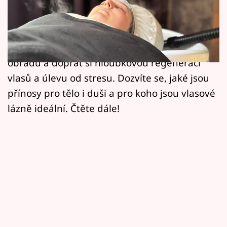
Horoskopy
Objevte s námi moderní rituál pohody a krásy
Sledujte prima+
nejen pro vaše vlasy. Zjistěte, jak se lze
inspirovat starobylou moudrostí čajového
Filmový festival Karlovy Vary
obřadu a dopřát si hloubkovou regeneraci
Pořady
vlasů a úlevu od stresu. Dozvíte se, jaké jsou
přínosy pro tělo i duši a pro koho jsou vlasové
Mámy sobě
lázně ideální. Čtěte dále!
Přihlášení
Sledujte nás