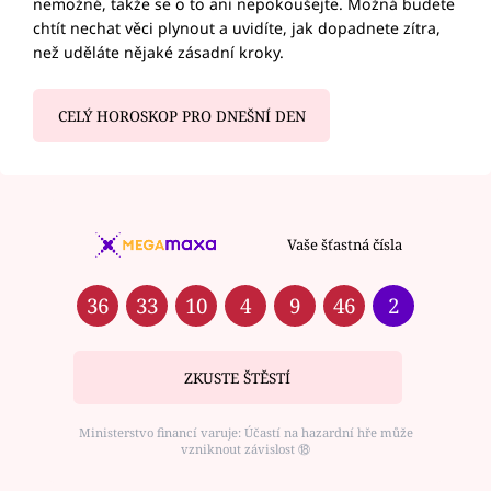
nemožné, takže se o to ani nepokoušejte. Možná budete
chtít nechat věci plynout a uvidíte, jak dopadnete zítra,
než uděláte nějaké zásadní kroky.
CELÝ HOROSKOP PRO DNEŠNÍ DEN
Vaše šťastná čísla
36
33
10
4
9
46
2
ZKUSTE ŠTĚSTÍ
Ministerstvo financí varuje: Účastí na hazardní hře může
vzniknout závislost ⑱