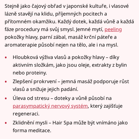
Stejně jako čajový obřad v japonské kultuře, i vlasové
lázně stavějí na klidu, příjemných pocitech a
přítomném okamžiku. Každý dotek, každá vůně a každá
fáze procedury má svůj smysl. Jemné mytí,
peeling
pokožky hlavy, parní zábal, masáž krční páteře a
aromaterapie působí nejen na tělo, ale i na mysl.
Hloubková výživa vlasů a pokožky hlavy – díky
aktivním složkám, jako jsou oleje, extrakty z bylin
nebo proteiny.
Zlepšení prokrvení – jemná masáž podporuje růst
vlasů a snižuje jejich padání.
Úleva od stresu – doteky a vůně působí na
parasympatický nervový systém
, který zajišťuje
regeneraci.
Zklidnění mysli – Hair Spa může být vnímáno jako
forma meditace.