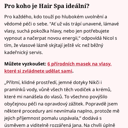
Pro koho je Hair Spa ideální?
Pro každého, kdo touží po hlubokém uvolnění a
vědomé péči o sebe. "Ať už vás trápí unavené, lámavé
vlasy, suchá pokožka hlavy, nebo jen potřebujete
vypnout a načerpat novou energii,“ odpovídá Nicol s
tím, že vlasové lázně skýtají ještě víc než běžný
kadeřnický servis.
Můžete vyzkoušet:
6 přírodních masek na vlasy,
které si zvládnete udělat sami
.
„Přítmí, klidné prostředí, jemné dotyky Nikči i
pramínků vody, vůně všech těch vodiček a krémů,
které mi nanášela do vlasů. To všechno povýšilo
obyčejnou péči na opravdový zážitek. Popravdě jsem
některé procedury ani nevnímala naplno, protože mě
jejich příjemnost pomalu uspávala,“ dodává s
úsměvem a viditelně rozzářená Jana. Na chvíli úplně