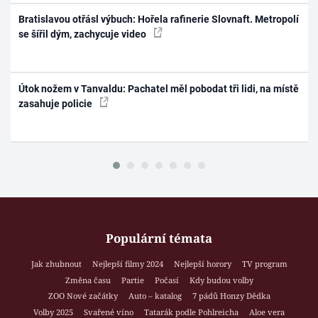
Bratislavou otřásl výbuch: Hořela rafinerie Slovnaft. Metropolí
se šířil dým, zachycuje video
Útok nožem v Tanvaldu: Pachatel měl pobodat tři lidi, na místě
zasahuje policie
Populární témata
Jak zhubnout
Nejlepší filmy 2024
Nejlepší horory
TV program
Změna času
Partie
Počasí
Kdy budou volby
ZOO Nové začátky
Auto – katalog
7 pádů Honzy Dědka
Volby 2025
Svařené víno
Tatarák podle Pohlreicha
Aloe vera