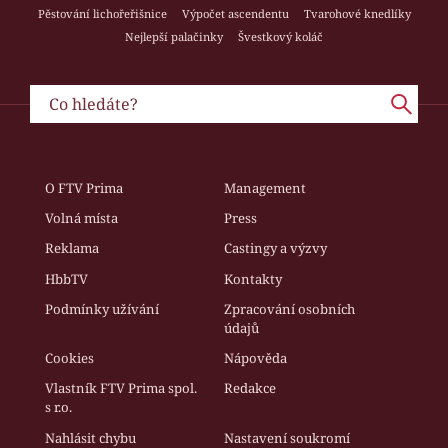
Pěstování lichořeřišnice
Výpočet ascendentu
Tvarohové knedlíky
Nejlepší palačinky
Švestkový koláč
O FTV Prima
Management
Volná místa
Press
Reklama
Castingy a výzvy
HbbTV
Kontakty
Podmínky užívání
Zpracování osobních
údajů
Cookies
Nápověda
Vlastník FTV Prima spol.
Redakce
s r.o.
Nahlásit chybu
Nastavení soukromí