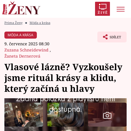
ŽIVĚ
Prima Ženy
■
Móda a krása
Trendy:
Polabí
Inspekce
Prostřeno!
AYTO?
MÓDA A KRÁSA
SDÍLET
Módní alarm
Zrádci
Proměny
9. července 2025 08:30
Zuzana Schneidewind
,
Žaneta Dernerová
Vlasové lázně? Vyzkoušely
Témata
jsme rituál krásy a klidu,
který začíná u hlavy
Celebrity
Žádná položka z playlistu není
Vztahy
dostupná.
Seriály