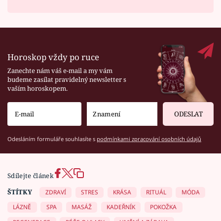
Horoskop vždy po ruce
Zanechte nám váš e-mail a my vám
budeme zasílat pravidelný newsletter s
vaším horoskopem.
ODESLAT
Odesláním formuláře souhlasíte s
podmínkami zpracování osobních údajů
Sdílejte článek
ŠTÍTKY
ZDRAVÍ
STRES
KRÁSA
RITUÁL
MÓDA
LÁZNĚ
SPA
MASÁŽ
KADEŘNÍK
POKOŽKA