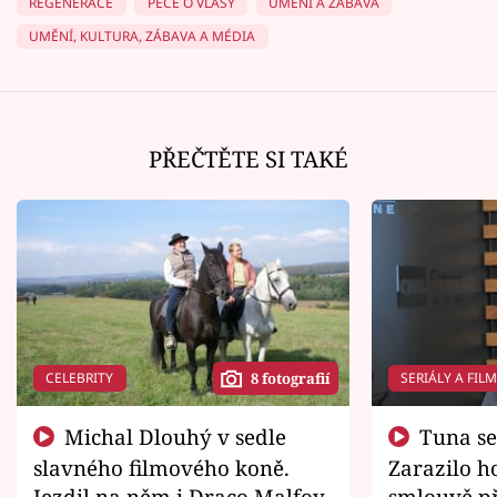
REGENERACE
PÉČE O VLASY
UMĚNÍ A ZÁBAVA
UMĚNÍ, KULTURA, ZÁBAVA A MÉDIA
PŘEČTĚTE SI TAKÉ
CELEBRITY
SERIÁLY A FIL
8 fotografií
Michal Dlouhý v sedle
Tuna se chtěl vrátit domů.
slavného filmového koně.
Zarazilo ho
Jezdil na něm i Draco Malfoy
smlouvě př