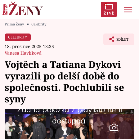
ŽIVĚ
Prima Ženy
■
Celebrity
Trendy:
Polabí
Inspekce
Prostřeno!
AYTO?
CELEBRITY
SDÍLET
Módní alarm
Zrádci
Proměny
18. prosince 2025 13:35
Vanesa Havlíková
Vojtěch a Tatiana Dykovi
vyrazili po delší době do
Témata
společnosti. Pochlubili se
Celebrity
syny
Žádná položka z playlistu není
Vztahy
dostupná.
Seriály