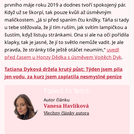
prvního máje roku 2019 a dodnes tvoří spokojený pár.
Když už se škorpí, tak pouze kvůli až úsměvným
maličkostem. „Já si před spaním čtu knížky. Táňa si tady
u tebe stěžovala, že jí tím ruším, jak svítím lampičkou a
šustím, když listuju stránkami. Ona si ale na oči pořídila
klapky, tak je jasné, že jí to světlo nemůže vadit. Je ale
pravda, že stránky tiše ještě otáčet neumím,“
uvedl
před časem u Honzy Dědka s úsměvem Vojtěch Dyk
.
Tatiana Dyková držela krutý půst: Týden jsem pila
jen vodu, za kurz jsem zaplatila nesmyslné peníze
Failed to fetch
Autor článku
Vanesa Havlíková
Všechny články autora