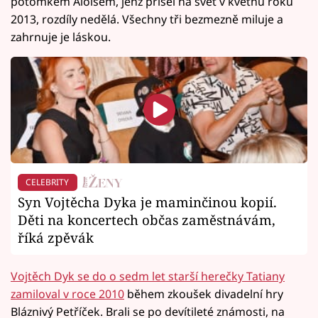
potomkem Aloisem, jenž přišel na svět v květnu roku
2013, rozdíly nedělá. Všechny tři bezmezně miluje a
zahrnuje je láskou.
CELEBRITY
Syn Vojtěcha Dyka je maminčinou kopií.
Děti na koncertech občas zaměstnávám,
říká zpěvák
Vojtěch Dyk se do o sedm let starší herečky Tatiany
zamiloval v roce 2010
během zkoušek divadelní hry
Bláznivý Petříček. Brali se po devítileté známosti, na