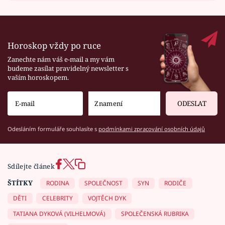
Horoskop vždy po ruce
Zanechte nám váš e-mail a my vám
budeme zasílat pravidelný newsletter s
vaším horoskopem.
ODESLAT
Odesláním formuláře souhlasíte s
podmínkami zpracování osobních údajů
Sdílejte článek
ŠTÍTKY
RODINA
SPOLEČNOST
SYN
RODIČE
DĚTI
CELEBRITY
VOJTĚCH DYK
TATIANA DYKOVÁ (VILHELMOVÁ)
SPOLEČENSKÁ RUBRIKA