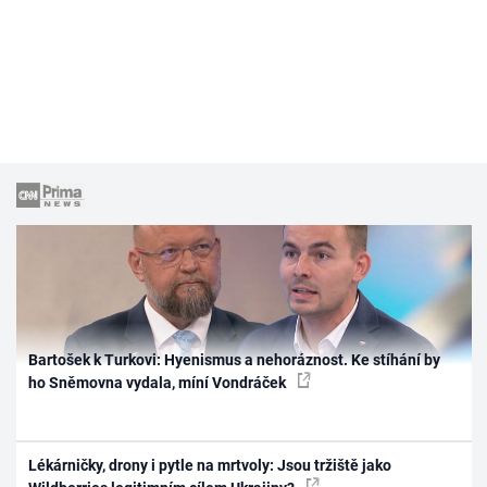
Bartošek k Turkovi: Hyenismus a nehoráznost. Ke stíhání by
ho Sněmovna vydala, míní Vondráček
Lékárničky, drony i pytle na mrtvoly: Jsou tržiště jako