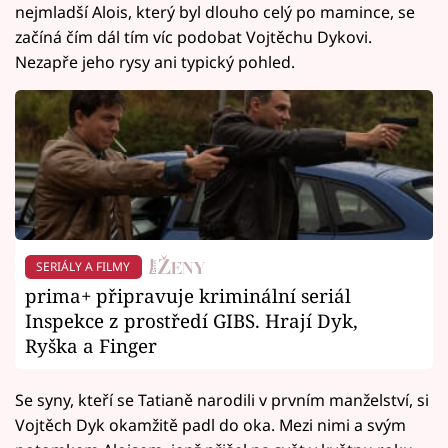
nejmladší Alois, který byl dlouho celý po mamince, se
začíná čím dál tím víc podobat Vojtěchu Dykovi.
Nezapře jeho rysy ani typický pohled.
SERIÁLY A FILMY
prima+ připravuje kriminální seriál
Inspekce z prostředí GIBS. Hrají Dyk,
Ryška a Finger
Se syny, kteří se Tatianě narodili v prvním manželství, si
Vojtěch Dyk okamžitě padl do oka. Mezi nimi a svým