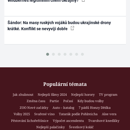
Wildberries legitimním cílem Ukrajiny?
Šándor: Na masy ruských vojáků budou ukrajinské drony
krátké. Konflikt se nevyvíjí dobře
Populární témata
Jak zhubnout
Nejlepší filmy 2024
Nejlepší horory
TV program
Změna času
Partie
Počasí
Kdy budou volby
ZOO Nové začátky
Auto – katalog
7 pádů Honzy Dědka
Volby 2025
Svařené víno
Tatarák podle Pohlreicha
Aloe vera
Pěstování lichořeřišnice
Výpočet ascendentu
Tvarohové knedlíky
Nejlepší palačinky
Švestkový koláč