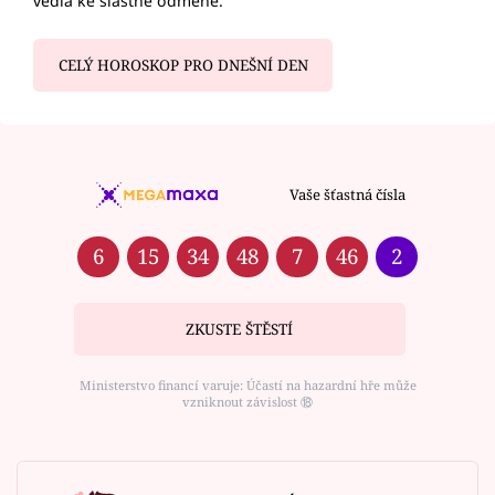
vedla ke slastné odměně.
CELÝ HOROSKOP PRO DNEŠNÍ DEN
Vaše šťastná čísla
6
15
34
48
7
46
2
ZKUSTE ŠTĚSTÍ
Ministerstvo financí varuje: Účastí na hazardní hře může
vzniknout závislost ⑱