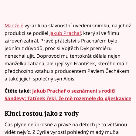
Manželé
vyrazili na slavnostní uvedení snímku, na jehož
produkci se podílel
Jakub Prachař
, který si ve filmu
zároveň zahrál. Právě přátelství s Prachařem bylo
jedním z důvodů, proč si Vojtěch Dyk premiéru
nenechal ujít. Doprovod mu tentokrát dělala nejen
manželka Tatiana, ale i její syn František, kterého má z
předchozího vztahu s producentem Pavlem Čechákem
a také jejich společný syn Alois.
Čtěte také:
Jakub Prachař o seznámení s rodiči
Sandevy: Tatínek řekl, že mě rozemele do pljeskavice
Kluci rostou jako z vody
Čas plyne neúprosně a právě na dětech je to většinou
vidět nejvíc. Z Cyrila vyrostl pohledný mladý muž a