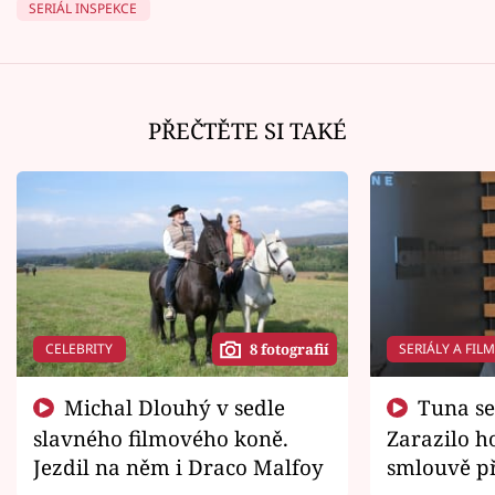
SERIÁL INSPEKCE
PŘEČTĚTE SI TAKÉ
CELEBRITY
SERIÁLY A FIL
8 fotografií
Michal Dlouhý v sedle
Tuna se chtěl vrátit domů.
slavného filmového koně.
Zarazilo ho
Jezdil na něm i Draco Malfoy
smlouvě př