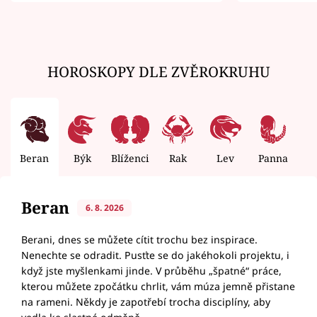
zemřít
HOROSKOPY DLE ZVĚROKRUHU
Beran
Býk
Blíženci
Rak
Lev
Panna
V
Beran
6. 8. 2026
Berani, dnes se můžete cítit trochu bez inspirace.
Nenechte se odradit. Pusťte se do jakéhokoli projektu, i
když jste myšlenkami jinde. V průběhu „špatné“ práce,
kterou můžete zpočátku chrlit, vám múza jemně přistane
na rameni. Někdy je zapotřebí trocha disciplíny, aby