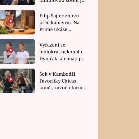
bez dubla
Filip Sajler znovu
před kamerou: Na
Primě ukáže
poctivou kuchyni i
rychlé recepty
Vyřazení se
tentokrát nekonalo.
Dvojčata ale mají po
uzavření třetí etapy
závodu nůž na krku
Šok v Kambodži.
Favoritky Chicas
končí, závod ukázal
svou nejtvrdší tvář
SLADKÉ