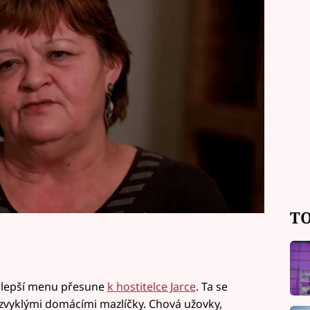
 soupeře chce potěšit jídlem jako od
de na bodu mrazu.
TO
ejlepší menu přesune
k hostitelce Jarce
. Ta se
zvyklými domácími mazlíčky. Chová užovky,