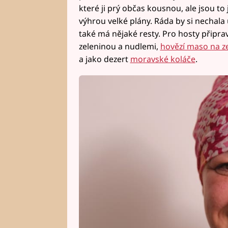
které ji prý občas kousnou, ale jsou to
výhrou velké plány. Ráda by si nechala
také má nějaké resty. Pro hosty připra
zeleninou a nudlemi,
hovězí maso na z
a jako dezert
moravské koláče
.