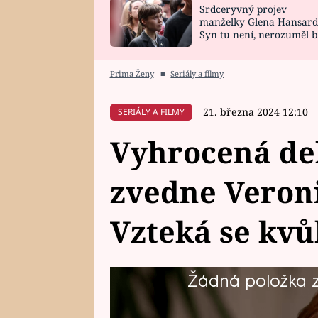
Srdceryvný projev
SNÁŘ
CELEBRITY
manželky Glena Hansard
Syn tu není, nerozuměl b
HOROSKOP NA
VAŘENÍ
tomu, vysvětlila
ROK 2023
Prima Ženy
■
Seriály a filmy
21. března 2024 12:10
SERIÁLY A FILMY
Vyhrocená de
zvedne Veroni
Vzteká se kvůl
Žádná položka z 
Čtvrtečního vaření se v soutěži
středních Čech ujme paní Jarka