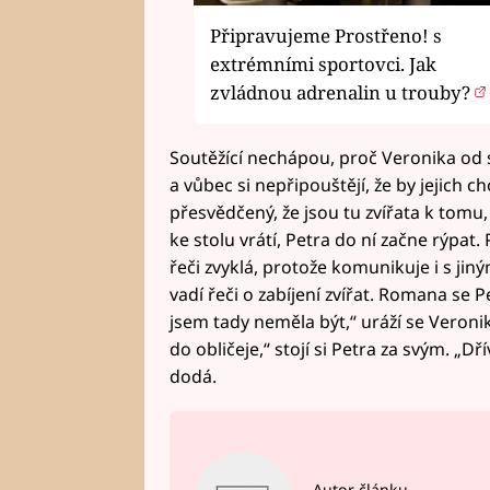
Připravujeme Prostřeno! s
extrémními sportovci. Jak
zvládnou adrenalin u trouby?
Soutěžící nechápou, proč Veronika od sto
a vůbec si nepřipouštějí, že by jejich c
přesvědčený, že jsou tu zvířata k tomu,
ke stolu vrátí, Petra do ní začne rýpat
řeči zvyklá, protože komunikuje i s ji
vadí řeči o zabíjení zvířat. Romana se P
jsem tady neměla být,“ uráží se Veronika
do obličeje,“ stojí si Petra za svým. „Dř
dodá.
Autor článku