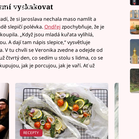
esmí vyskakovat
led to fetch
vadí, že si Jaroslava nechala maso namlít a
adě slepičí polévka.
Ondřej
zpochybňuje, že je
i koupila. „Když jsou mladá kuřata vylíhlá,
ou. A dají tam nápis slepice,“ vysvětluje
la. V tu chvíli se Veronika zvedne a odejde od
 už čtvrtý den, co sedím u stolu s lidma, co se
 kupujou, jak je porcujou, jak je vaří. Ať už
RECEPTY
SLADKÉ