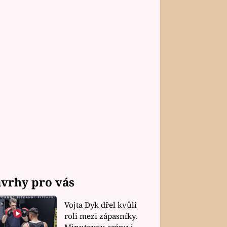
vrhy pro vás
Vojta Dyk dřel kvůli
roli mezi zápasníky.
Minutovou scénu jel