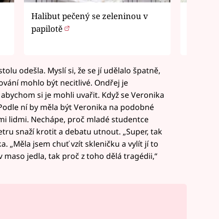
Halibut pečený se zeleninou v
Velikon
papilotě
bocháne
Kolik č
lu odešla. Myslí si, že se jí udělalo špatně,
hování mohlo být necitlivé. Ondřej je
 abychom si je mohli uvařit. Když se Veronika
. Podle ní by měla být Veronika na podobné
nými lidmi. Nechápe, proč mladé studentce
etru snaží krotit a debatu utnout. „Super, tak
. „Měla jsem chuť vzít skleničku a vylít jí to
ív maso jedla, tak proč z toho dělá tragédii,“