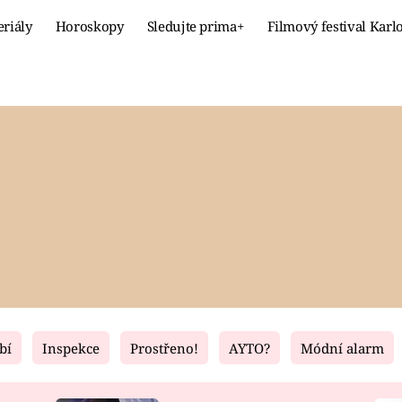
eriály
Horoskopy
Sledujte prima+
Filmový festival Karl
Celebrity
Recept
MÓDA A KRÁSA
HLAVNÍ JÍ
VZTAHY A SEX
SLADKÉ
PRIMA MAMINKA
ZDRAVÉ
bí
Inspekce
Prostřeno!
AYTO?
Módní alarm
Fresh
Living
RECEPTY
BYDLENÍ