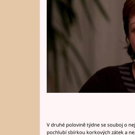
velké plány s případnou výhrou a
babičky. Nálada u stolu však bu
V druhé polovině týdne se souboj o n
pochlubí sbírkou korkových zátek a ne