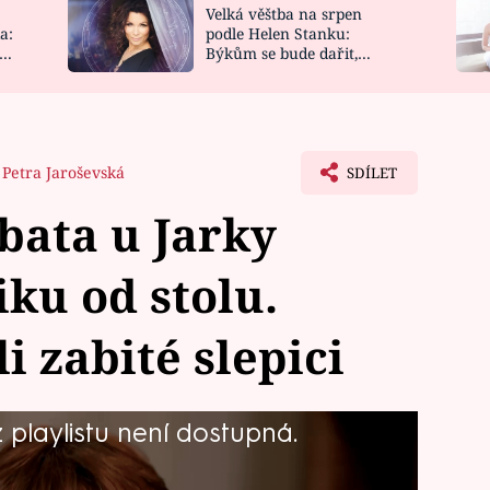
Velká věštba na srpen
NOVINKY
ZAHRADA
a:
podle Helen Stanku:
y
Býkům se bude dařit,
VIDEORECEPTY
DESIGN
Vodnáře čeká jízda
Petra Jaroševská
SDÍLET
bata u Jarky
ku od stolu.
i zabité slepici
playlistu není dostupná.
 amatérských kuchařů z Prahy a
. Osmapadesátiletá prodavačka má