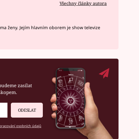
Všechny články autora
ima ženy. Jejím hlavním oborem je show televize
budeme zasílat
oskopem.
ODESLAT
racování osobních údajů