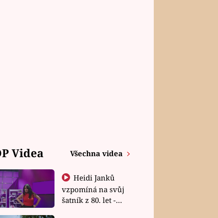
P Videa
Všechna videa
Heidi Janků
vzpomíná na svůj
šatník z 80. let -
Shopaholičky