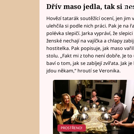
Dřív maso jedla, tak si n
Fai
Hovězí tatarák soutěžící ocení, jen jim 
ulehčila si podle nich práci. Pak je na ř
polévka slepičí. Jarka vypráví, že slepic
ženské nechají na vajíčka a chlapy zabij
hostitelka. Pak popisuje, jak maso vaři
stolu. „Fakt mi z toho není dobře. Je to
baví o tom, jak se zabíjejí zvířata. Jak je
jdou někam,“ hroutí se Veronika.
PROSTŘENO!