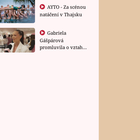
AYTO - Za scénou
natáčení v Thajsku
Gabriela
Gášpárová
promluvila o vztahu
a zakládání rodiny