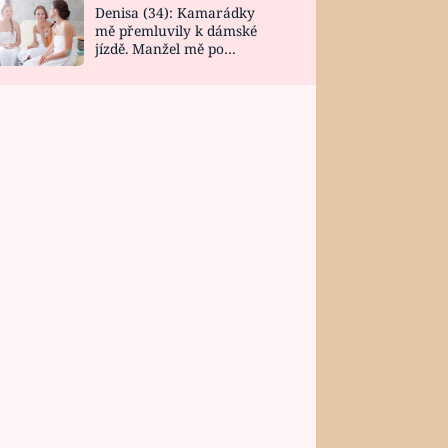
Denisa (34): Kamarádky
mě přemluvily k dámské
jízdě. Manžel mě po
návratu zaskočil