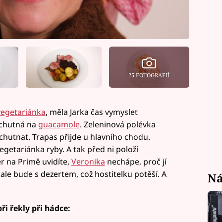
25 FOTOGRAFIÍ
 vegetariánka
, měla Jarka čas vymyslet
ochutná na
guacamole
. Zeleninová polévka
chutnat. Trapas přijde u hlavního chodu.
vegetariánka ryby. A tak před ni položí
er na Primě uvidíte,
Veronika
nechápe, proč jí
le bude s dezertem, což hostitelku potěší. A
Ná
ři řekly při hádce: