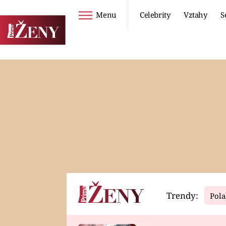
Menu
Celebrity
Vztahy
S
Seriály
Životní styl
ZOO
DIETY A HUBNUTÍ
PROSTŘENO!
CESTOVÁNÍ A
DOVOLENÁ
DUCH
ZDRAVÍ
Trendy:
Pola
Horoskopy
Video
ASTROČLÁNKY
SERIÁLY