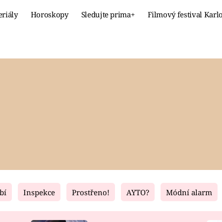
eriály
Horoskopy
Sledujte prima+
Filmový festival Karl
Celebrity
Recept
MÓDA A KRÁSA
HLAVNÍ JÍ
VZTAHY A SEX
SLADKÉ
PRIMA MAMINKA
ZDRAVÉ
bí
Inspekce
Prostřeno!
AYTO?
Módní alarm
Fresh
Living
RECEPTY
BYDLENÍ