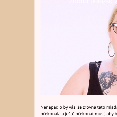
Žádná položka z 
Monika Štorková má nejen těžký ži
bojovnice z Českých Budějovic vá
Nenapadlo by vás, že zrovna tato mlad
překonala a ještě překonat musí, aby b