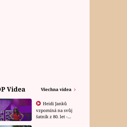
P Videa
Všechna videa
Heidi Janků
vzpomíná na svůj
šatník z 80. let -
Shopaholičky