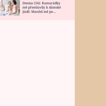
Denisa (34): Kamarádky
mě přemluvily k dámské
jízdě. Manžel mě po
návratu zaskočil