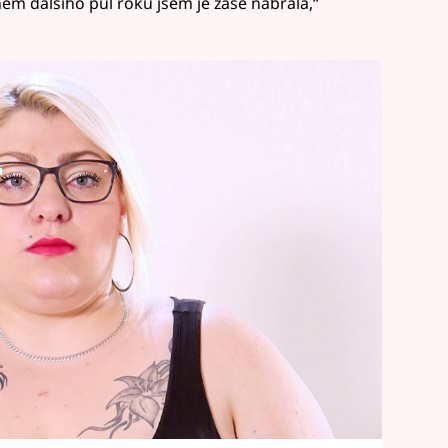
hem dalšího půl roku jsem je zase nabrala,“