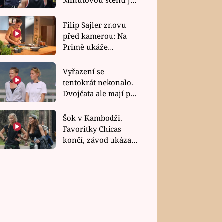
bez dubla
Filip Sajler znovu
před kamerou: Na
Primě ukáže
poctivou kuchyni i
rychlé recepty
Vyřazení se
tentokrát nekonalo.
Dvojčata ale mají po
uzavření třetí etapy
závodu nůž na krku
Šok v Kambodži.
Favoritky Chicas
končí, závod ukázal
svou nejtvrdší tvář