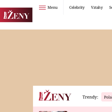
Menu
Celebrity
Vztahy
S
Seriály
Životní styl
ZOO
DIETY A HUBNUTÍ
PROSTŘENO!
CESTOVÁNÍ A
DOVOLENÁ
DUCH
ZDRAVÍ
Trendy:
Pola
Horoskopy
Video
ASTROČLÁNKY
SERIÁLY