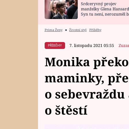
Srdceryvný projev
SNÁŘ
CELEBRITY
manželky Glena Hansard
Syn tu není, nerozuměl b
HOROSKOP NA
VAŘENÍ
tomu, vysvětlila
ROK 2023
Prima Ženy
■
Životní styl
Příběhy
7. listopadu 2021 05:55
Zuza
PŘÍBĚHY
Monika překo
maminky, pře
o sebevraždu 
o štěstí