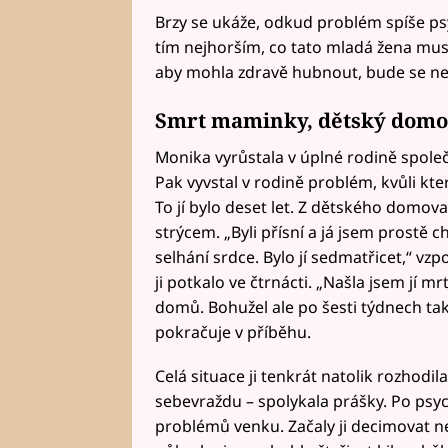
Brzy se ukáže, odkud problém spíše ps
tím nejhorším, co tato mladá žena mus
aby mohla zdravě hubnout, bude se nej
Smrt maminky, dětský domo
Monika vyrůstala v úplné rodině spol
Pak vyvstal v rodině problém, kvůli kt
To jí bylo deset let. Z dětského domova
strýcem. „Byli přísní a já jsem prostě 
selhání srdce. Bylo jí sedmatřicet,“ v
ji potkalo ve čtrnácti. „Našla jsem jí mr
domů. Bohužel ale po šesti týdnech tak
pokračuje v příběhu.
Celá situace ji tenkrát natolik rozhodil
sebevraždu – spolykala prášky. Po psyc
problémů venku. Začaly ji decimovat n