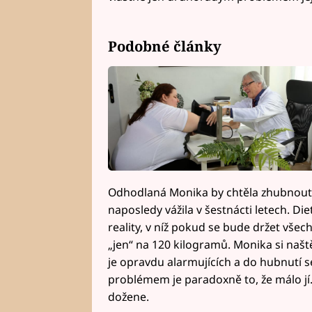
Podobné články
Odhodlaná Monika by chtěla zhubnout 
naposledy vážila v šestnácti letech. 
reality, v níž pokud se bude držet vše
„jen“ na 120 kilogramů. Monika si našt
je opravdu alarmujících a do hubnutí se
problémem je paradoxně to, že málo jí. 
dožene.