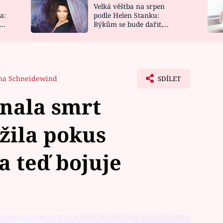
Velká věštba na srpen
NOVINKY
ZAHRADA
a:
podle Helen Stanku:
y
Býkům se bude dařit,
VIDEORECEPTY
DESIGN
Vodnáře čeká jízda
na Schneidewind
SDÍLET
nala smrt
žila pokus
a teď bojuje