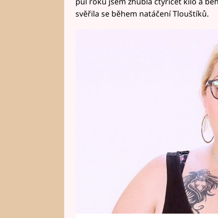
půl roku jsem zhubla čtyřicet kilo a bě
svěřila se během natáčení Tlouštíků.