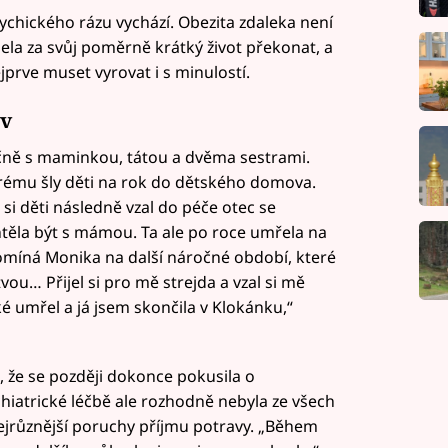
ychického rázu vychází. Obezita zdaleka není
ela za svůj poměrně krátký život překonat, a
prve muset vyrovat i s minulostí.
v
ečně s maminkou, tátou a dvěma sestrami.
erému šly děti na rok do dětského domova.
 si děti následně vzal do péče otec se
chtěla být s mámou. Ta ale po roce umřela na
zpomíná Monika na další náročné období, které
tvou… Přijel si pro mě strejda a vzal si mě
é umřel a já jsem skončila v Klokánku,“
a, že se později dokonce pokusila o
hiatrické léčbě ale rozhodně nebyla ze všech
ejrůznější poruchy příjmu potravy. „Během