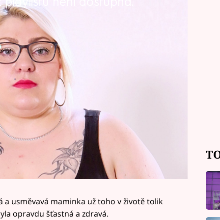
playlistu není dostupná.
vot, ale i tělo. Příběh velké pozitivní
s dojme a možná i inspiruje.
TO
á a usměvavá maminka už toho v životě tolik
yla opravdu šťastná a zdravá.