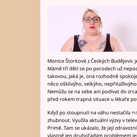
Monice Štorkové z Českých Budějovic je 
Mámě tří dětí se po porodech už nepoda
takovou, jaká je, ona rozhodně spokoje
něco ošklivýho, velkýho, nepřitažlivýho,“
Nemůžu se na sebe ani podívat do zrca
před rokem trapná situace u lékaře po
Když po stoupnutí na váhu nestačila na p
Fai
zhubnout. Využila aktuální výzvy v telev
Primě. Tam se ukázalo, že její zdravotní 
vlastně jen druhořadým problémem její