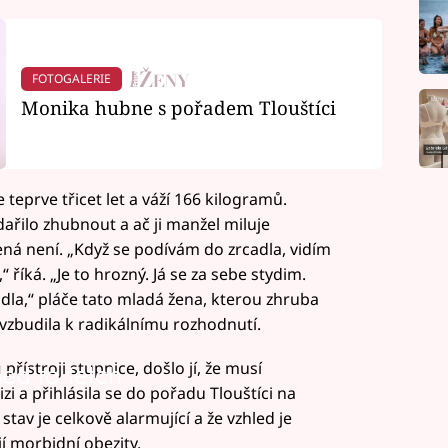
FOTOGALERIE
Monika hubne s pořadem Tlouštíci
teprve třicet let a váží 166 kilogramů.
řilo zhubnout a ač ji manžel miluje
ná není. „Když se podívám do zrcadla, vidím
 říká. „Je to hrozný. Já se za sebe stydim.
dla,“ pláče tato mladá žena, kterou zhruba
vzbudila k radikálnímu rozhodnutí.
řístroji stupnice, došlo jí, že musí
led to fetch
izi a přihlásila se do pořadu Tlouštíci na
stav je celkově alarmující a že vzhled je
 morbidní obezity.