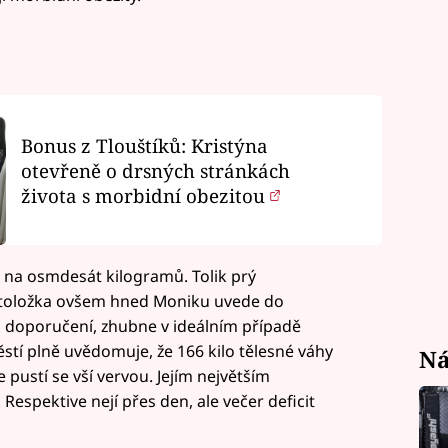
Bonus z Tlouštíků: Kristýna
otevřeně o drsných stránkách
života s morbidní obezitou
na osmdesát kilogramů. Tolik prý
Dietoložka ovšem hned Moniku uvede do
ch doporučení, zhubne v ideálním případě
ěstí plně uvědomuje, že 166 kilo tělesné váhy
Ná
 pustí se vší vervou. Jejím největším
Respektive nejí přes den, ale večer deficit