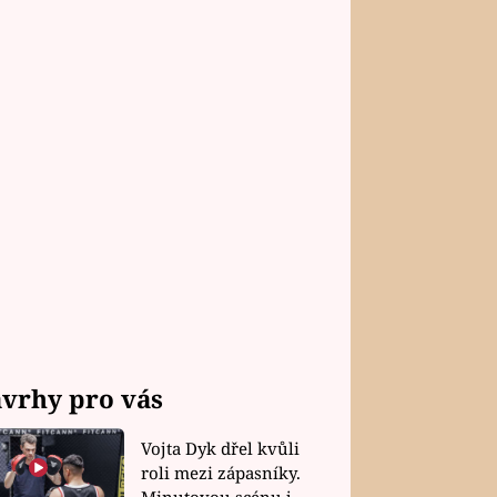
vrhy pro vás
Vojta Dyk dřel kvůli
roli mezi zápasníky.
Minutovou scénu jel