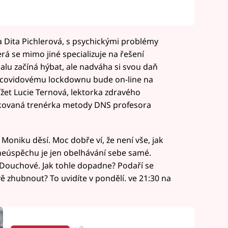
 Dita Pichlerová, s psychickými problémy
á se mimo jiné specializuje na řešení
lu začíná hýbat, ale nadváha si svou daň
i covidovému lockdownu bude on-line na
ížet Lucie Ternová, lektorka zdravého
ifikovaná trenérka metody DNS profesora
Moniku děsí. Moc dobře ví, že není vše, jak
neúspěchu je jen obelhávání sebe samé.
Douchové. Jak tohle dopadne? Podaří se
 zhubnout? To uvidíte v pondělí. ve 21:30 na