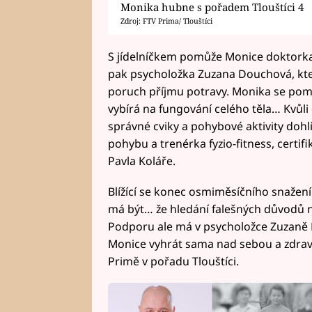
Monika hubne s pořadem Tlouštíci 4
Zdroj: FTV Prima/ Tlouštíci
S jídelníčkem pomůže Monice doktorka
pak psycholožka Zuzana Douchová, kter
poruch příjmu potravy. Monika se poma
vybírá na fungování celého těla… Kvůl
správné cviky a pohybové aktivity dohl
pohybu a trenérka fyzio-fitness, cert
Pavla Koláře.
Blížící se konec osmiměsíčního snažení 
má být… že hledání falešných důvodů 
Podporu ale má v psycholožce Zuzaně 
Monice vyhrát sama nad sebou a zdravě
Primě v pořadu Tlouštíci.