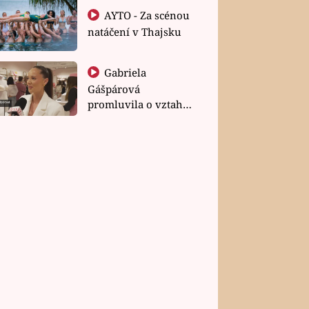
AYTO - Za scénou
natáčení v Thajsku
Gabriela
Gášpárová
promluvila o vztahu
a zakládání rodiny