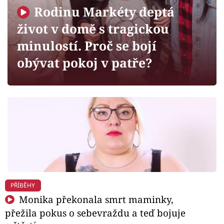
Horoskopy
Rodinu Markéty deptá
Sledujte prima+
život v domě s tragickou
minulostí. Proč se bojí
Filmový festival Karlovy Vary
obývat pokoj v patře?
Pořady
Mámy sobě
Přihlášení
Sledujte nás
PŘÍBĚHY
Monika překonala smrt maminky,
přežila pokus o sebevraždu a teď bojuje