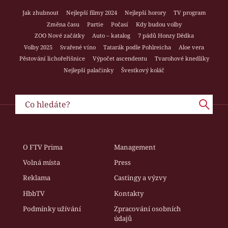
Jak zhubnout
Nejlepší filmy 2024
Nejlepší horory
TV program
Změna času
Partie
Počasí
Kdy budou volby
ZOO Nové začátky
Auto – katalog
7 pádů Honzy Dědka
Volby 2025
Svařené víno
Tatarák podle Pohlreicha
Aloe vera
Pěstování lichořeřišnice
Výpočet ascendentu
Tvarohové knedlíky
Nejlepší palačinky
Švestkový koláč
O FTV Prima
Management
Volná místa
Press
Reklama
Castingy a výzvy
HbbTV
Kontakty
Podmínky užívání
Zpracování osobních
údajů