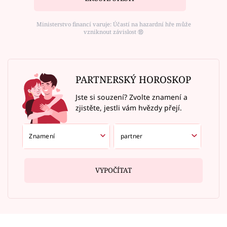
Ministerstvo financí varuje: Účastí na hazardní hře může
vzniknout závislost ⑱
PARTNERSKÝ HOROSKOP
Jste si souzení? Zvolte znamení a
zjistěte, jestli vám hvězdy přejí.
VYPOČÍTAT