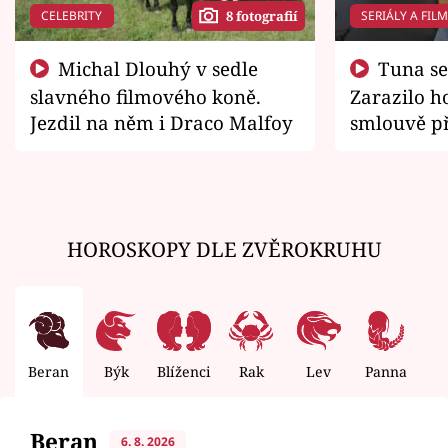
CELEBRITY
SERIÁLY A FIL
8 fotografií
Michal Dlouhý v sedle
Tuna se chtěl vrátit domů.
slavného filmového koně.
Zarazilo ho
Jezdil na něm i Draco Malfoy
smlouvě př
zemřít
HOROSKOPY DLE ZVĚROKRUHU
Beran
Býk
Blíženci
Rak
Lev
Panna
V
Beran
6. 8. 2026