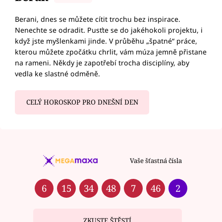
Berani, dnes se můžete cítit trochu bez inspirace.
Nenechte se odradit. Pusťte se do jakéhokoli projektu, i
když jste myšlenkami jinde. V průběhu „špatné“ práce,
kterou můžete zpočátku chrlit, vám múza jemně přistane
na rameni. Někdy je zapotřebí trocha disciplíny, aby
vedla ke slastné odměně.
CELÝ HOROSKOP PRO DNEŠNÍ DEN
Vaše šťastná čísla
6
15
34
48
7
46
2
ZKUSTE ŠTĚSTÍ