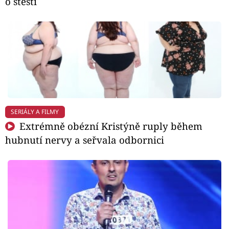
o štěstí
SERIÁLY A FILMY
Extrémně obézní Kristýně ruply během
hubnutí nervy a seřvala odbornici