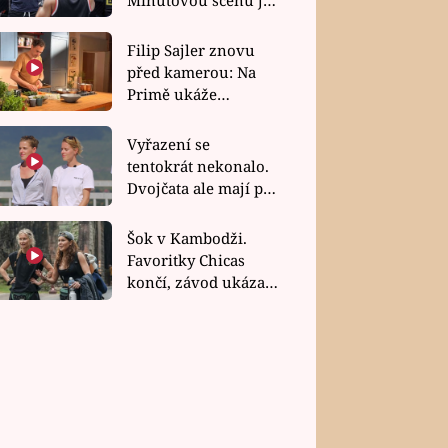
bez dubla
Filip Sajler znovu
před kamerou: Na
Primě ukáže
poctivou kuchyni i
rychlé recepty
Vyřazení se
tentokrát nekonalo.
Dvojčata ale mají po
uzavření třetí etapy
závodu nůž na krku
Šok v Kambodži.
Favoritky Chicas
končí, závod ukázal
svou nejtvrdší tvář