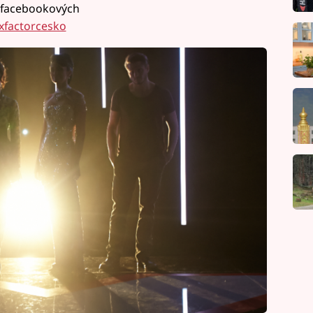
 facebookových
xfactorcesko