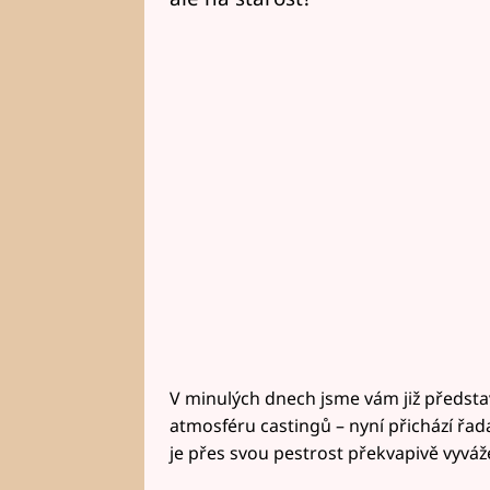
V minulých dnech jsme vám již představi
atmosféru castingů – nyní přichází řad
je přes svou pestrost překvapivě vyváž