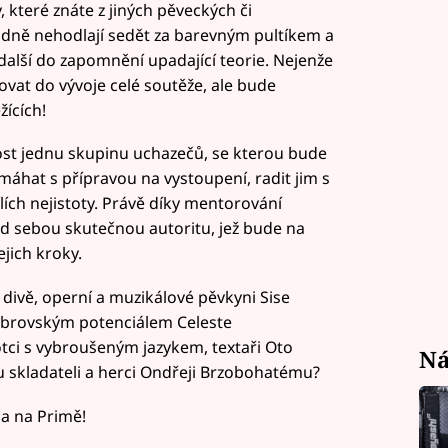
 které znáte z jiných pěveckých či
hodně nehodlají sedět za barevným pultíkem a
další do zapomnění upadající teorie. Nejenže
ovat do vývoje celé soutěže, ale bude
ících!
rost jednu skupinu uchazečů, se kterou bude
máhat s přípravou na vystoupení, radit jim s
lích nejistoty. Právě díky mentorování
d sebou skutečnou autoritu, jež bude na
ejich kroky.
divě, operní a muzikálové pěvkyni Sise
 obrovským potenciálem Celeste
 s vybroušeným jazykem, textaři Oto
Ná
 skladateli a herci Ondřeji Brzobohatému?
na na Primě!