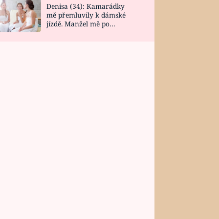
Denisa (34): Kamarádky
mě přemluvily k dámské
jízdě. Manžel mě po
návratu zaskočil