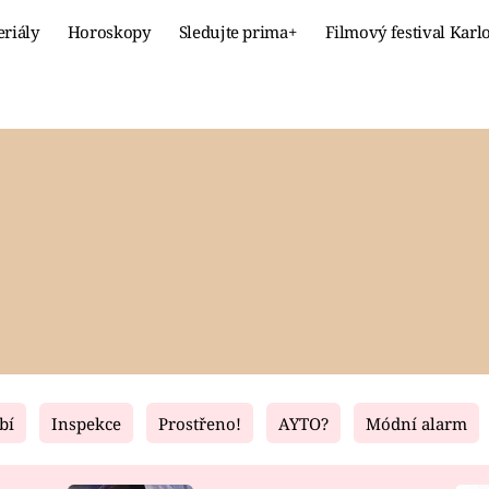
eriály
Horoskopy
Sledujte prima+
Filmový festival Karl
Celebrity
Recept
MÓDA A KRÁSA
HLAVNÍ JÍ
VZTAHY A SEX
SLADKÉ
PRIMA MAMINKA
ZDRAVÉ
bí
Inspekce
Prostřeno!
AYTO?
Módní alarm
Fresh
Living
RECEPTY
BYDLENÍ