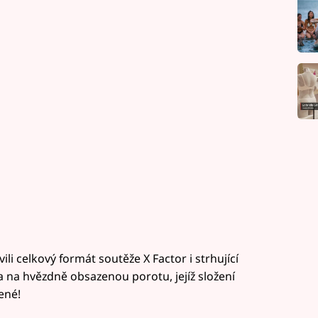
li celkový formát soutěže X Factor i strhující
a na hvězdně obsazenou porotu, jejíž složení
ené!