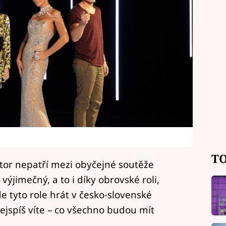
TO
or nepatří mezi obyčejné soutěže
výjimečný, a to i díky obrovské roli,
de tyto role hrát v česko-slovenské
nejspíš víte – co všechno budou mít