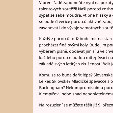
V první řadě zapomeňte nyní na poroty,
talentových soutěží! Naši porotci roz
sypat ze sebe moudra, vtipné hlášky a 
se bude čtveřice porotců aktivně zapoj
zasahovat i do vývoje samotných soutěž
Každý z porotců totiž bude mít na sta
procházet finálovými koly. Bude jim po
výběrem písně, dodávat jim sílu ve chví
každého porotce budou mít zpěváci na
základě svých letitých zkušeností řídit j
Komu se to bude dařit lépe? Slovenské 
Lelkes Sklovské? Mladičké zpěvačce s
Buckingham? Nekompromisnímu porotci
Klempířovi, nebo snad neodolatelnému
Na rozuzlení se můžete těšit již 9. břez