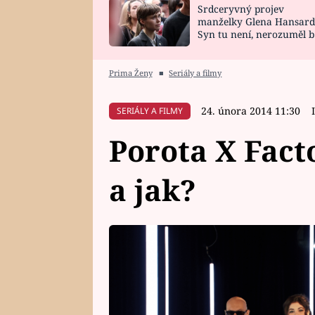
Srdceryvný projev
SNÁŘ
CELEBRITY
manželky Glena Hansard
Syn tu není, nerozuměl b
HOROSKOP NA
VAŘENÍ
tomu, vysvětlila
ROK 2023
Prima Ženy
■
Seriály a filmy
24. února 2014 11:30
SERIÁLY A FILMY
Porota X Fact
a jak?