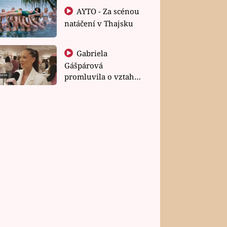
AYTO - Za scénou
natáčení v Thajsku
Gabriela
Gášpárová
promluvila o vztahu
a zakládání rodiny