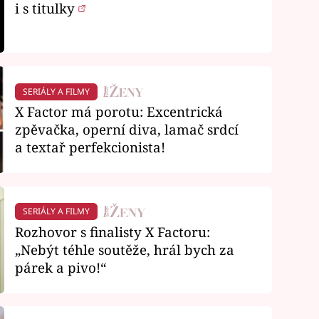
i s titulky
SERIÁLY A FILMY
X Factor má porotu: Excentrická
zpěvačka, operní diva, lamač srdcí
a textař perfekcionista!
SERIÁLY A FILMY
Rozhovor s finalisty X Factoru:
„Nebýt téhle soutěže, hrál bych za
párek a pivo!“