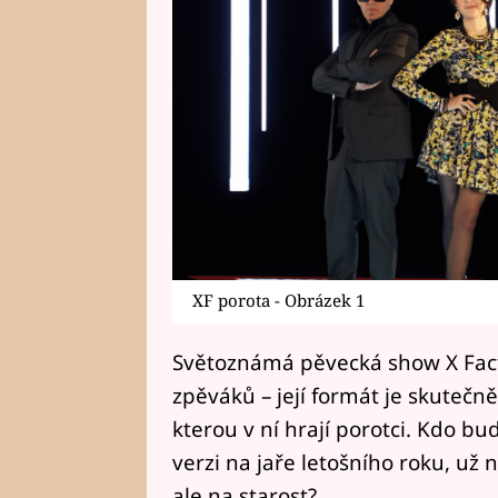
XF porota - Obrázek 1
Světoznámá pěvecká show X Fact
zpěváků – její formát je skutečně 
kterou v ní hrají porotci. Kdo bu
verzi na jaře letošního roku, už 
ale na starost?