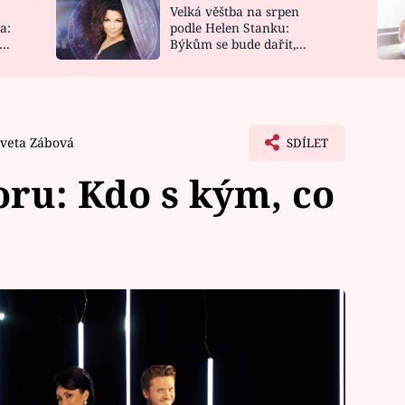
Velká věštba na srpen
NOVINKY
ZAHRADA
a:
podle Helen Stanku:
y
Býkům se bude dařit,
VIDEORECEPTY
DESIGN
Vodnáře čeká jízda
Iveta Zábová
SDÍLET
oru: Kdo s kým, co