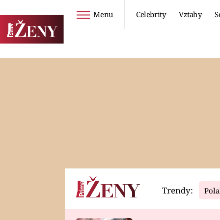
Menu
Celebrity
Vztahy
S
Seriály
Životní styl
ZOO
DIETY A HUBNUTÍ
PROSTŘENO!
CESTOVÁNÍ A
DOVOLENÁ
DUCH
ZDRAVÍ
Trendy:
Pola
Horoskopy
Video
ASTROČLÁNKY
SERIÁLY