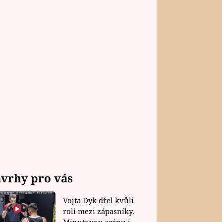
vrhy pro vás
Vojta Dyk dřel kvůli
roli mezi zápasníky.
Minutovou scénu jel