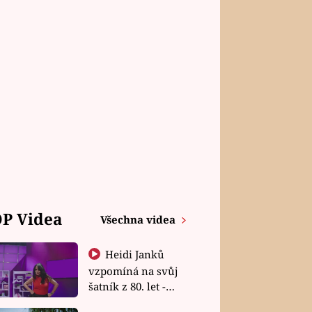
P Videa
Všechna videa
Heidi Janků
vzpomíná na svůj
šatník z 80. let -
Shopaholičky