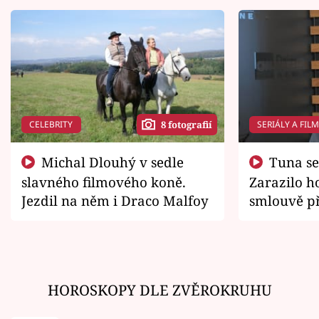
CELEBRITY
SERIÁLY A FIL
8 fotografií
Michal Dlouhý v sedle
Tuna se chtěl vrátit domů.
slavného filmového koně.
Zarazilo ho
Jezdil na něm i Draco Malfoy
smlouvě př
zemřít
HOROSKOPY DLE ZVĚROKRUHU