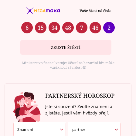
Vaše šťastná čísla
6
15
34
48
7
46
2
ZKUSTE ŠTĚSTÍ
Ministerstvo financí varuje: Účastí na hazardní hře může
vzniknout závislost ⑱
PARTNERSKÝ HOROSKOP
Jste si souzení? Zvolte znamení a
zjistěte, jestli vám hvězdy přejí.