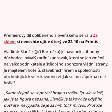
Premiérový díl oblíbeného slovenského seriálu
Za
sklem
si nenechte ujít v úterý ve 22.10 na Primě.
Vladimír Slančík (Jiří Bartoška) je navenek ctihodný
důchodce, bývalý tarifní kádrovák, který se jen změnil
na velkopodnikatele a štědrého sponzora vládní strany.
Je majitelem hotelů, stavebních firem a společností
obchodujících ve zdravotnictví. Jak se mu záporná role
hrála?
„Samozřejmě se záporáci hrajou trošku líp, ale záleží,
jak je ta figura napsaná. Slančík je takový, že když ho
potkáte, nevypadá, že je za ním tolik mrtvol. Protože
jsme se to snažili hrát jako takovou záhadnou figuru,