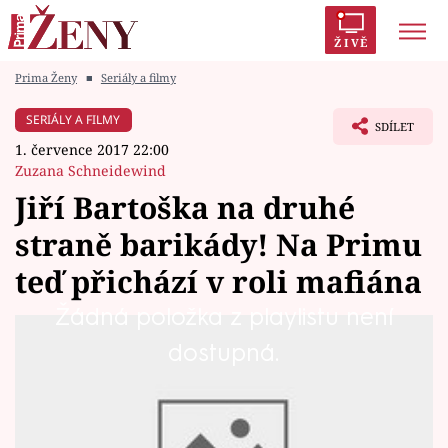
ŽIVĚ
Prima Ženy
■
Seriály a filmy
Trendy:
Polabí
Inspekce
Prostřeno!
AYTO?
SERIÁLY A FILMY
SDÍLET
Módní alarm
Zrádci
Proměny
1. července 2017 22:00
Zuzana Schneidewind
Jiří Bartoška na druhé
straně barikády! Na Primu
Témata
teď přichází v roli mafiána
Celebrity
Žádná položka z playlistu není
Zatímco v seriálu Mordparta stál v roli
dostupná.
Vztahy
vyšetřovatele Colomba na straně zákona, ve
Seriály
slovenském seriálu Za sklem hraje Jiří
Bartoška Vladimíra Slančíka, novější typ