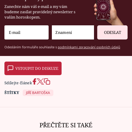
Zanechte nám váš e-mail a my vám
budeme zasílat pravidelný newsletter s
vaším horoskopem.
ODESLAT
Odesláním formuláře souhlasíte s
podmínkami zpracování osobních údajů
VSTOUPIT DO DISKUZE
Sdílejte článek
ŠTÍTKY
JIŘÍ BARTOŠKA
PŘEČTĚTE SI TAKÉ