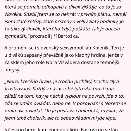
která se pomalu odkopává a divák zjišťuje, co to je za
člověka. Snažil jsem se to nehrát v prvním plánu, neměl
jsem zlaté řetězy, zlaté prsteny a velký zlatý hodinky. Je
to takový člověk, kterého když potkáte, tak je docela
sympaťák,“
prozradil Jiří Bartoška.
A promění se i slovenský sexsymbol Ján Koleník. Ten je
u diváků zapsaný převážně jako kladný hrdina, jenže v
Za sklem jeho role Nora Višvádera dostane temnější
obrysy.
„Noro, kterého hraju, je trochu prchlivý, trochu zlý a
frustrovaný. Každý z nás v sobě tyto vlastnosti má,
záleží na tom, kdy je nechá vyplout na povrch. Jde o to,
zda se umím ovládat, nebo ne. V porovnání s Norem se
umím víc ovládat. On je postava cholerická, myslím, že
jsem také cholerik, ale to sebeovládání mi jde lépe.
S českou hereckou legendou Jiřím Bartoškou se Ján