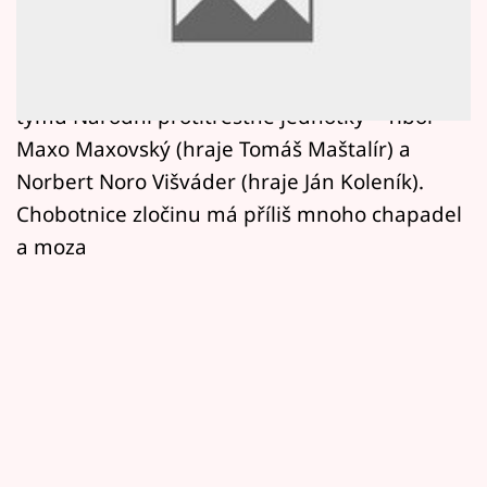
Horoskopy
mafiána v bílém límečku, podnikatele
propojeného s policií a vládními kruhy. Po
Sledujte prima+
krku mu půjdou dva kriminalisté slovenského
Filmový festival Karlovy Vary
týmu Národní protitrestné jednotky – Tibor
Maxo Maxovský (hraje Tomáš Maštalír) a
Pořady
Norbert Noro Višváder (hraje Ján Koleník).
Chobotnice zločinu má příliš mnoho chapadel
Mámy sobě
a moza
Přihlášení
Sledujte nás