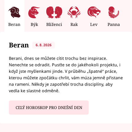
Beran
Býk
Blíženci
Rak
Lev
Panna
V
Beran
6. 8. 2026
Berani, dnes se můžete cítit trochu bez inspirace.
Nenechte se odradit. Pusťte se do jakéhokoli projektu, i
když jste myšlenkami jinde. V průběhu „špatné“ práce,
kterou můžete zpočátku chrlit, vám múza jemně přistane
na rameni. Někdy je zapotřebí trocha disciplíny, aby
vedla ke slastné odměně.
CELÝ HOROSKOP PRO DNEŠNÍ DEN