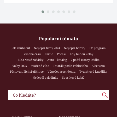
Populární témata
Jak zhubnout
Nejlepší filmy 2024
Nejlepší horory
TV program
Změna času
Partie
Počasí
Kdy budou volby
ZOO Nové začátky
Auto – katalog
7 pádů Honzy Dědka
Volby 2025
Svařené víno
Tatarák podle Pohlreicha
Aloe vera
Pěstování lichořeřišnice
Výpočet ascendentu
Tvarohové knedlíky
Nejlepší palačinky
Švestkový koláč
O FTV Prima
Management