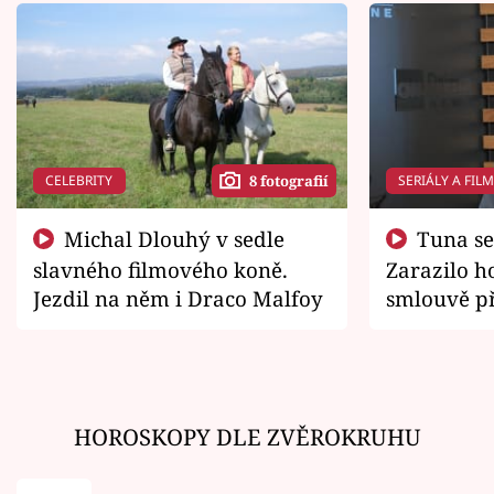
CELEBRITY
SERIÁLY A FIL
8 fotografií
Michal Dlouhý v sedle
Tuna se chtěl vrátit domů.
slavného filmového koně.
Zarazilo ho
Jezdil na něm i Draco Malfoy
smlouvě př
zemřít
HOROSKOPY DLE ZVĚROKRUHU