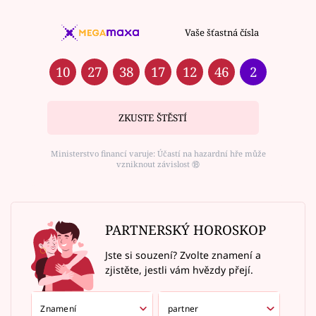
Vaše šťastná čísla
10
27
38
17
12
46
2
ZKUSTE ŠTĚSTÍ
Ministerstvo financí varuje: Účastí na hazardní hře může
vzniknout závislost ⑱
PARTNERSKÝ HOROSKOP
Jste si souzení? Zvolte znamení a
zjistěte, jestli vám hvězdy přejí.