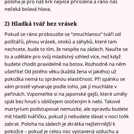
poloha je pro náš krk nejvíce přirozená a ráno nás
nečeká bolavá hlava.
2) Hladká tvář bez vrásek
Pokud se ráno probouzíte se “zmuchlanou” tváří od
polštářů, plnou vrásek, otoků a záhybů, které tam
nechcete, bude to tím, že nespíte na zádech. Naučte se
to a uděláte pro svůj mladistvý vzhled více, než když
budete chodit pravidelně na botox. Rozhodně na něm
ušetříte! Od jistého věku (každá žena ví jakého) už
pokožka nemá tu správnou elastičnost. Při spánku se
vám prostě vytvaruje podle toho, jak jí muchláte v
peřinách. Vzpomeňte si na japonské gejši, které uměly
spát bez hnutí s obličejem otočeným k nebi. Takové
martyrium podstupovat nemusíte, ale opravdu budete
mít hladší tvářičku, pokud ji nebudete dávat v noci tolik
zabrat. Poloha na zádech je zkrátka nejšetrnější k
pokožce – pokud je celou noc vystavená vzduchu a