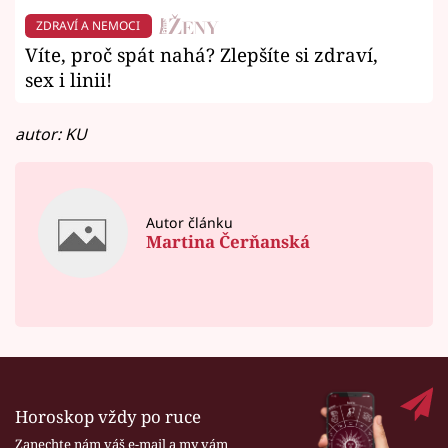
ZDRAVÍ A NEMOCI
Víte, proč spát nahá? Zlepšíte si zdraví,
sex i linii!
autor: KU
Autor článku
Martina Čerňanská
Horoskop vždy po ruce
Zanechte nám váš e-mail a my vám