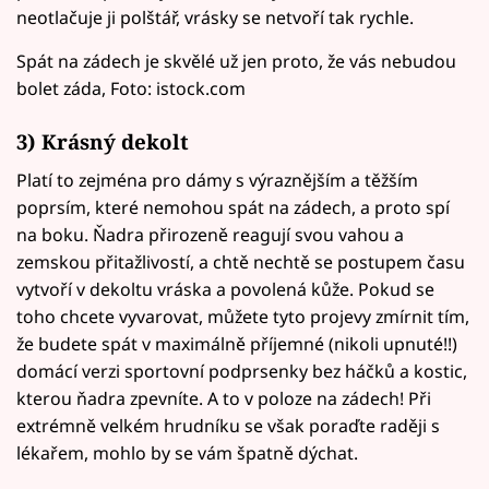
neotlačuje ji polštář, vrásky se netvoří tak rychle.
Spát na zádech je skvělé už jen proto, že vás nebudou
bolet záda, Foto: istock.com
3) Krásný dekolt
Platí to zejména pro dámy s výraznějším a těžším
poprsím, které nemohou spát na zádech, a proto spí
na boku. Ňadra přirozeně reagují svou vahou a
zemskou přitažlivostí, a chtě nechtě se postupem času
vytvoří v dekoltu vráska a povolená kůže. Pokud se
toho chcete vyvarovat, můžete tyto projevy zmírnit tím,
že budete spát v maximálně příjemné (nikoli upnuté!!)
domácí verzi sportovní podprsenky bez háčků a kostic,
kterou ňadra zpevníte. A to v poloze na zádech! Při
extrémně velkém hrudníku se však poraďte raději s
lékařem, mohlo by se vám špatně dýchat.