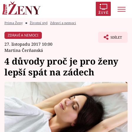
ŽIVĚ
Prima Ženy
■
Životní styl
Zdraví a nemoci
Trendy:
Polabí
Inspekce
Prostřeno!
AYTO?
ZDRAVÍ A NEMOCI
SDÍLET
Módní alarm
Zrádci
Proměny
27. listopadu 2017 10:00
Martina Čerňanská
4 důvody proč je pro ženy
lepší spát na zádech
Témata
Celebrity
Vztahy
Seriály