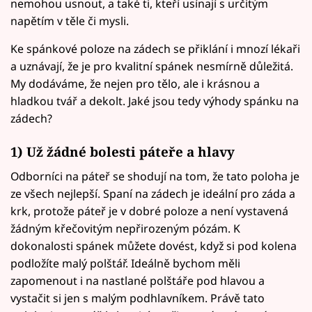
nemohou usnout, a také ti, kteří usínají s určitým
napětím v těle či mysli.
Ke spánkové poloze na zádech se přiklání i mnozí lékaři
a uznávají, že je pro kvalitní spánek nesmírně důležitá.
My dodáváme, že nejen pro tělo, ale i krásnou a
hladkou tvář a dekolt. Jaké jsou tedy výhody spánku na
zádech?
1) Už žádné bolesti páteře a hlavy
Odborníci na páteř se shodují na tom, že tato poloha je
ze všech nejlepší. Spaní na zádech je ideální pro záda a
krk, protože páteř je v dobré poloze a není vystavená
žádným křečovitým nepřirozeným pózám. K
dokonalosti spánek můžete dovést, když si pod kolena
podložíte malý polštář. Ideálně bychom měli
zapomenout i na nastlané polštáře pod hlavou a
vystačit si jen s malým podhlavníkem. Právě tato