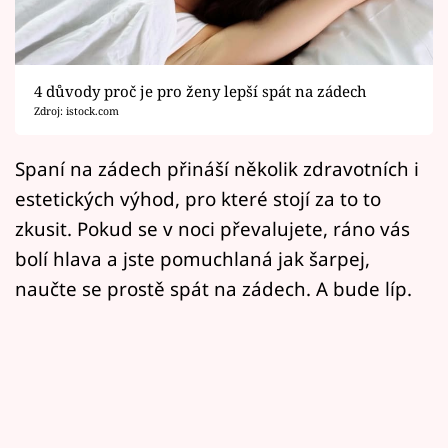
Horoskopy
Sledujte prima+
4 důvody proč je pro ženy lepší spát na zádech
Filmový festival Karlovy Vary
Zdroj: istock.com
Pořady
Spaní na zádech přináší několik zdravotních i
estetických výhod, pro které stojí za to to
Mámy sobě
zkusit. Pokud se v noci převalujete, ráno vás
bolí hlava a jste pomuchlaná jak šarpej,
Přihlášení
naučte se prostě spát na zádech. A bude líp.
Sledujte nás