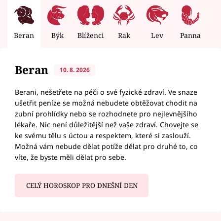
Beran
Býk
Blíženci
Rak
Lev
Panna
V
Beran
10. 8. 2026
Berani, nešetřete na péči o své fyzické zdraví. Ve snaze
ušetřit peníze se možná nebudete obtěžovat chodit na
zubní prohlídky nebo se rozhodnete pro nejlevnějšího
lékaře. Nic není důležitější než vaše zdraví. Chovejte se
ke svému tělu s úctou a respektem, které si zaslouží.
Možná vám nebude dělat potíže dělat pro druhé to, co
víte, že byste měli dělat pro sebe.
CELÝ HOROSKOP PRO DNEŠNÍ DEN