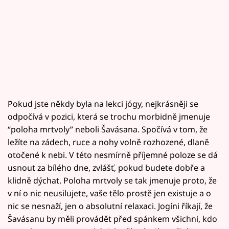
Pokud jste někdy byla na lekci jógy, nejkrásněji se
odpočívá v pozici, která se trochu morbidně jmenuje
“poloha mrtvoly” neboli Šavásana. Spočívá v tom, že
ležíte na zádech, ruce a nohy volně rozhozené, dlaně
otočené k nebi. V této nesmírně příjemné poloze se dá
usnout za bílého dne, zvlášť, pokud budete dobře a
klidně dýchat. Poloha mrtvoly se tak jmenuje proto, že
v ní o nic neusilujete, vaše tělo prostě jen existuje a o
nic se nesnaží, jen o absolutní relaxaci. Jogíni říkají, že
Šavásanu by měli provádět před spánkem všichni, kdo