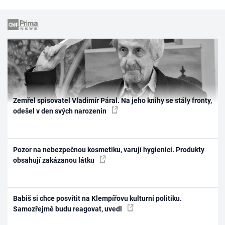
Zemřel spisovatel Vladimír Páral. Na jeho knihy se stály fronty,
odešel v den svých narozenin
Pozor na nebezpečnou kosmetiku, varují hygienici. Produkty
obsahují zakázanou látku
Babiš si chce posvítit na Klempířovu kulturní politiku.
Samozřejmě budu reagovat, uvedl