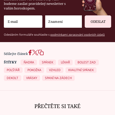
budeme zasílat pravidelný newsletter s
vaším horoskopem.
ODESLAT
Odesláním formuláře souhlasíte s
podmínkami zpracování osobních údajů
Sdílejte článek
ŠTÍTKY
ŇADRA
SPÁNEK
LÉKAŘ
BOLEST ZAD
POLŠTÁŘ
POKOŽKA
VZHLED
KVALITNÍ SPÁNEK
DEKOLT
VRÁSKY
SPANÍ NA ZÁDECH
PŘEČTĚTE SI TAKÉ