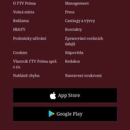
O FTV Prima
Management
Volná místa
Press
Reklama
Castingy a výzvy
HbbTV
Kontakty
Podmínky užívání
Zpracování osobních
údajů
Cookies
Nápověda
Vlastník FTV Prima spol.
Redakce
s r.o.
Nahlásit chybu
Nastavení soukromí
App Store
Google Play