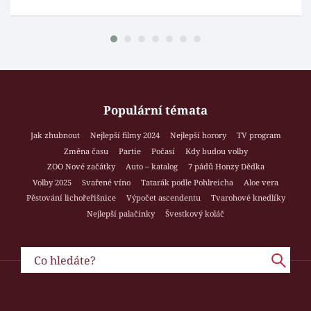
Populární témata
Jak zhubnout
Nejlepší filmy 2024
Nejlepší horory
TV program
Změna času
Partie
Počasí
Kdy budou volby
ZOO Nové začátky
Auto – katalog
7 pádů Honzy Dědka
Volby 2025
Svařené víno
Tatarák podle Pohlreicha
Aloe vera
Pěstování lichořeřišnice
Výpočet ascendentu
Tvarohové knedlíky
Nejlepší palačinky
Švestkový koláč