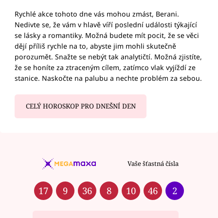
Rychlé akce tohoto dne vás mohou zmást, Berani.
Nedivte se, že vám v hlavě víří poslední události týkající
se lásky a romantiky. Možná budete mít pocit, že se věci
dějí příliš rychle na to, abyste jim mohli skutečně
porozumět. Snažte se nebýt tak analytičtí. Možná zjistíte,
že se honíte za ztraceným cílem, zatímco vlak vyjíždí ze
stanice. Naskočte na palubu a nechte problém za sebou.
CELÝ HOROSKOP PRO DNEŠNÍ DEN
Vaše šťastná čísla
17
9
36
8
10
46
2