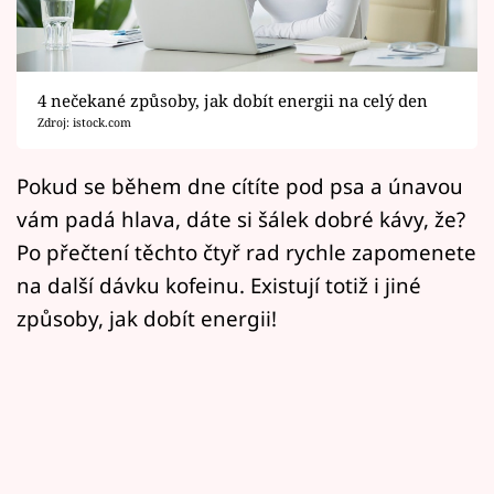
Horoskopy
Sledujte prima+
4 nečekané způsoby, jak dobít energii na celý den
Filmový festival Karlovy Vary
Zdroj: istock.com
Pořady
Pokud se během dne cítíte pod psa a únavou
vám padá hlava, dáte si šálek dobré kávy, že?
Mámy sobě
Po přečtení těchto čtyř rad rychle zapomenete
na další dávku kofeinu. Existují totiž i jiné
Přihlášení
způsoby, jak dobít energii!
Sledujte nás