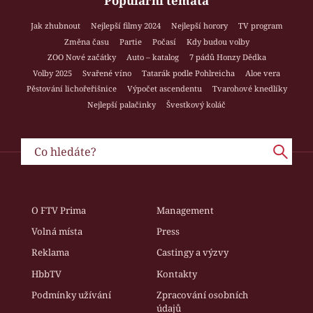
Populární témata
Jak zhubnout
Nejlepší filmy 2024
Nejlepší horory
TV program
Změna času
Partie
Počasí
Kdy budou volby
ZOO Nové začátky
Auto – katalog
7 pádů Honzy Dědka
Volby 2025
Svařené víno
Tatarák podle Pohlreicha
Aloe vera
Pěstování lichořeřišnice
Výpočet ascendentu
Tvarohové knedlíky
Nejlepší palačinky
Švestkový koláč
O FTV Prima
Management
Volná místa
Press
Reklama
Castingy a výzvy
HbbTV
Kontakty
Podmínky užívání
Zpracování osobních
údajů