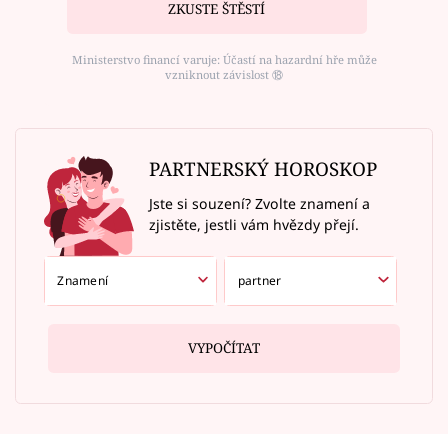
ZKUSTE ŠTĚSTÍ
Ministerstvo financí varuje: Účastí na hazardní hře může
vzniknout závislost ⑱
PARTNERSKÝ HOROSKOP
Jste si souzení? Zvolte znamení a
zjistěte, jestli vám hvězdy přejí.
VYPOČÍTAT