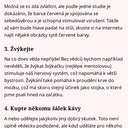
Možná se to zdá zvláštní, ale podle jedné studie je
dokázáno, že barva červená je spojována se
sebedůvěrou a je schopná stimulovat vzrušení. Takže
až vám bude hlava padat na stůl, zkuste si na internetu
najít nějaké obrázky sytě červené barvy.
3. Žvýkejte
Na co dnes věda nepřijde! Bez vědců bychom například
nevěděli, že žvýkat žvýkačku (nejlépe mentolovou)
stimuluje náš nervový systém, což napomáhá k větší
bystrosti. Žvýkání také pomáhá k proudění krve do
mozku, což má skoro stejný účinek jako stojka, o které
jsme psali hned na začátku.
4. Kupte někomu šálek kávy
A nebo udělejte jakýkoliv jiný dobrý skutek. Toto není
úplně vědecky podložené, ale když uděláte pro někoho