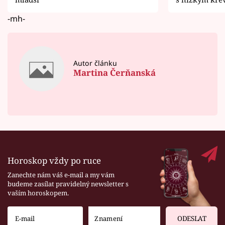
-mh-
Autor článku
Martina Čerňanská
Horoskop vždy po ruce
Zanechte nám váš e-mail a my vám
budeme zasílat pravidelný newsletter s
vaším horoskopem.
ODESLAT