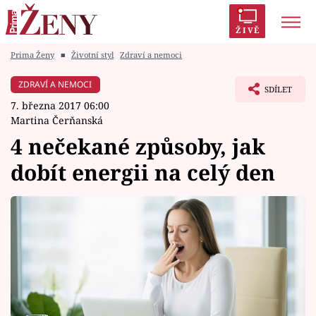
ŽIVĚ
Prima Ženy
■
Životní styl
Zdraví a nemoci
Trendy:
Polabí
Inspekce
Prostřeno!
AYTO?
ZDRAVÍ A NEMOCI
SDÍLET
Módní alarm
Zrádci
Proměny
7. března 2017 06:00
Martina Čerňanská
4 nečekané způsoby, jak
dobít energii na celý den
Témata
Celebrity
Vztahy
Seriály