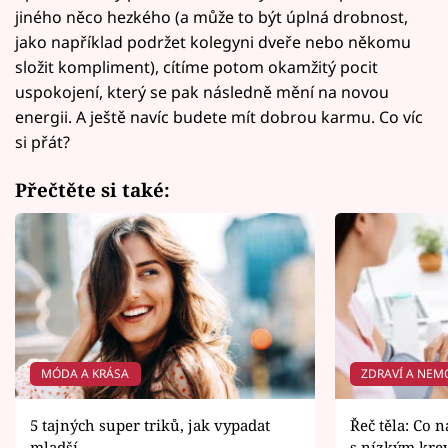
jiného něco hezkého (a může to být úplná drobnost,
jako například podržet kolegyni dveře nebo někomu
složit kompliment), cítíme potom okamžitý pocit
uspokojení, který se pak následně mění na novou
energii. A ještě navíc budete mít dobrou karmu. Co víc
si přát?
Přečtěte si také:
MÓDA A KRÁSA
ZDRAVÍ A NEM
5 tajných super triků, jak vypadat
Řeč těla: Co 
mladší
s nízkým kre