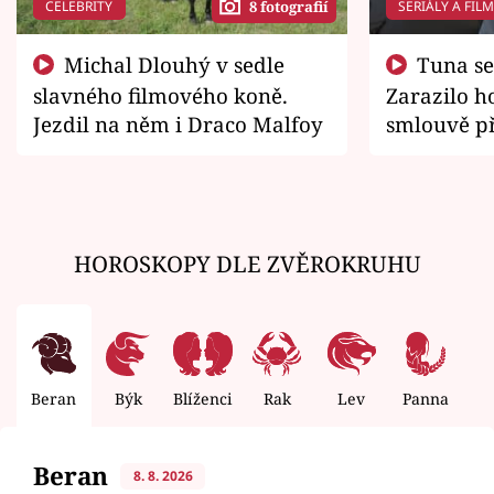
CELEBRITY
SERIÁLY A FIL
8 fotografií
Michal Dlouhý v sedle
Tuna se chtěl vrátit domů.
slavného filmového koně.
Zarazilo ho
Jezdil na něm i Draco Malfoy
smlouvě př
zemřít
HOROSKOPY DLE ZVĚROKRUHU
Beran
Býk
Blíženci
Rak
Lev
Panna
V
Beran
8. 8. 2026