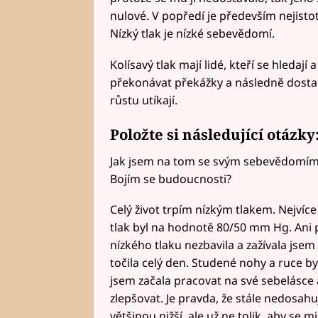
nulové. V popředí je především nejistot
Nízký tlak je nízké sebevědomí.
Kolísavý tlak mají lidé, kteří se hledají 
překonávat překážky a následně dostan
růstu utíkají.
Položte si následující otázky
Jak jsem na tom se svým sebevědomím? Ž
Bojím se budoucnosti?
Celý život trpím nízkým tlakem. Nejvíce
tlak byl na hodnotě 80/50 mm Hg. Ani 
nízkého tlaku nezbavila a zažívala jsem
točila celý den. Studené nohy a ruce b
jsem začala pracovat na své sebelásce 
zlepšovat. Je pravda, že stále nedos
většinou nižší, ale už ne tolik, aby se 