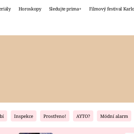
eriály
Horoskopy
Sledujte prima+
Filmový festival Karl
Celebrity
Recept
MÓDA A KRÁSA
HLAVNÍ JÍ
VZTAHY A SEX
SLADKÉ
PRIMA MAMINKA
ZDRAVÉ
bí
Inspekce
Prostřeno!
AYTO?
Módní alarm
Fresh
Living
RECEPTY
BYDLENÍ