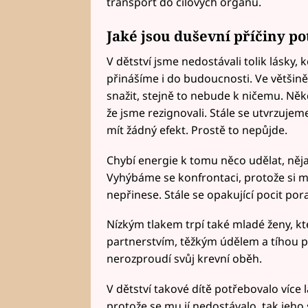
transport do cílových orgánů.
Jaké jsou duševní příčiny po
V dětství jsme nedostávali tolik lásky, 
přinášíme i do budoucnosti. Ve většině
snažit, stejně to nebude k ničemu. Něk
že jsme rezignovali. Stále se utvrzuje
mít žádný efekt. Prostě to nepůjde.
Chybí energie k tomu něco udělat, něja
Vyhýbáme se konfrontaci, protože si m
nepřinese. Stále se opakující pocit pora
Nízkým tlakem trpí také mladé ženy, k
partnerstvím, těžkým údělem a tíhou 
nerozproudí svůj krevní oběh.
V dětství takové dítě potřebovalo více 
protože se mu jí nedostávalo, tak jeho