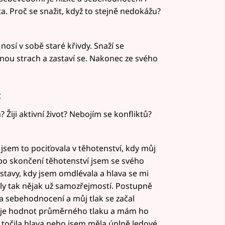
a. Proč se snažit, když to stejně nedokážu?
a nosí v sobě staré křivdy. Snaží se
ou strach a zastaví se. Nakonec ze svého
:
iji aktivní život? Nebojím se konfliktů?
 jsem to pociťovala v těhotenství, kdy můj
po skončení těhotenství jsem se svého
 stavy, kdy jsem omdlévala a hlava se mi
yly tak nějak už samozřejmostí. Postupně
a sebehodnocení a můj tlak se začal
ahuje hodnot průměrného tlaku a mám ho
mi točila hlava nebo jsem měla úplně ledové