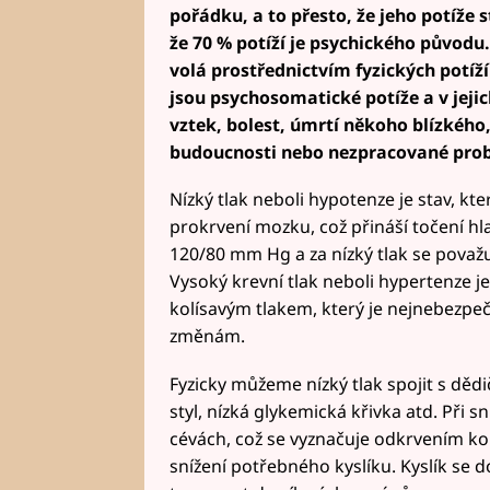
pořádku, a to přesto, že jeho potíže s
že 70 % potíží je psychického původu.
volá prostřednictvím fyzických potíž
jsou psychosomatické potíže a v jejic
vztek, bolest, úmrtí někoho blízkého
budoucnosti nebo nezpracované pro
Nízký tlak neboli hypotenze je stav, kte
prokrvení mozku, což přináší točení hl
120/80 mm Hg a za nízký tlak se považu
Vysoký krevní tlak neboli hypertenze je
kolísavým tlakem, který je nejnebezpečn
změnám.
Fyzicky můžeme nízký tlak spojit s dědič
styl, nízká glykemická křivka atd. Při sn
cévách, což se vyznačuje odkrvením ko
snížení potřebného kyslíku. Kyslík se d