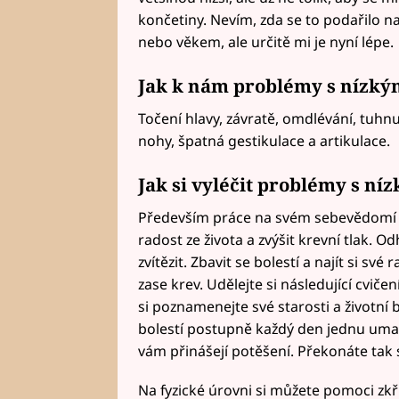
končetiny. Nevím, zda se to podařilo n
nebo věkem, ale určitě mi je nyní lépe.
Jak k nám problémy s nízký
Točení hlavy, závratě, omdlévání, tuhnu
nohy, špatná gestikulace a artikulace.
Jak si vyléčit problémy s ní
Především práce na svém sebevědomí 
radost ze života a zvýšit krevní tlak. O
zvítězit. Zbavit se bolestí a najít si sv
zase krev. Udělejte si následující cviče
si poznamenejte své starosti a životní b
bolestí postupně každý den jednu umažt
vám přinášejí potěšení. Překonáte tak 
Na fyzické úrovni si můžete pomoci z