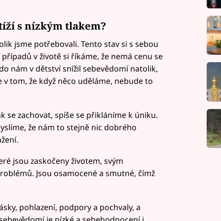
tíží s nízkým tlakem?
kolik jsme potřebovali. Tento stav si s sebou
 případů v životě si říkáme, že nemá cenu se
do nám v dětství snížil sebevědomí natolik,
me v tom, že když něco uděláme, nebude to
k se zachovat, spíše se přikláníme k úniku.
yslíme, že nám to stejně nic dobrého
žení.
teré jsou zaskočeny životem, svým
problémů. Jsou osamocené a smutné, čímž
lásky, pohlazení, podpory a pochvaly, a
 sebevědomí je nízké a sebehodnocení i