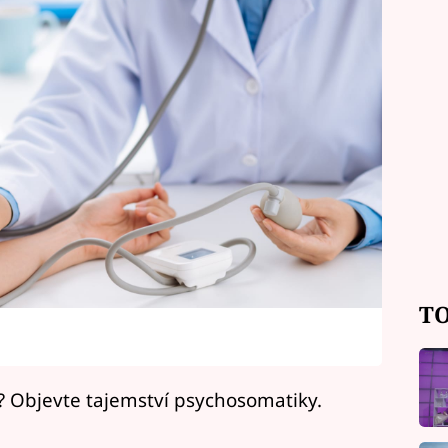
TO
o? Objevte tajemství psychosomatiky.