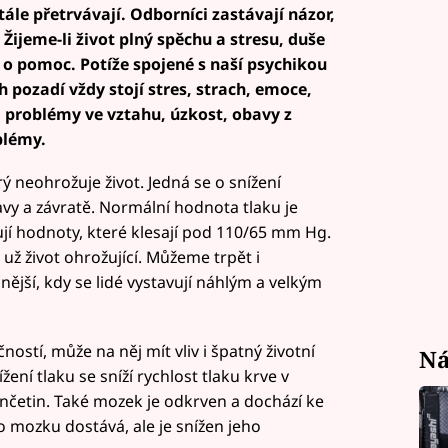
tále přetrvávají. Odborníci zastávají názor,
 Žijeme-li život plný spěchu a stresu, duše
í o pomoc. Potíže spojené s naší psychikou
h pozadí vždy stojí stres, strach, emoce,
, problémy ve vztahu, úzkost, obavy z
blémy.
rý neohrožuje život. Jedná se o snížení
avy a závratě. Normální hodnota tlaku je
jí hodnoty, které klesají pod 110/65 mm Hg.
 už život ohrožující. Můžeme trpět i
ější, kdy se lidé vystavují náhlým a velkým
ností, může na něj mít vliv i špatný životní
Ná
ížení tlaku se sníží rychlost tlaku krve v
nčetin. Také mozek je odkrven a dochází ke
o mozku dostává, ale je snížen jeho