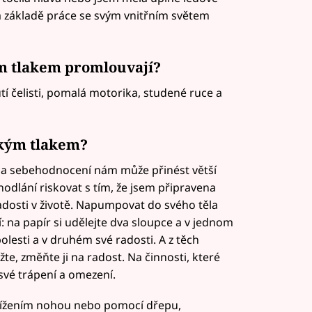
a základě práce se svým vnitřním světem
m tlakem promlouvají?
tí čelisti, pomalá motorika, studené ruce a
zkým tlakem?
a sebehodnocení nám může přinést větší
dhodlání riskovat s tím, že jsem připravena
é radosti v životě. Napumpovat do svého těla
ní: na papír si udělejte dva sloupce a v jednom
olesti a v druhém své radosti. A z těch
e, změňte ji na radost. Na činnosti, které
své trápení a omezení.
křížením nohou nebo pomocí dřepu,