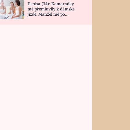
Denisa (34): Kamarádky
mě přemluvily k dámské
jízdě. Manžel mě po
návratu zaskočil