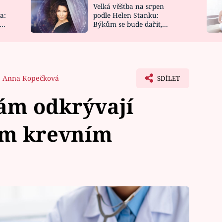
Velká věštba na srpen
NOVINKY
ZAHRADA
a:
podle Helen Stanku:
y
Býkům se bude dařit,
VIDEORECEPTY
DESIGN
Vodnáře čeká jízda
Anna Kopečková
SDÍLET
nám odkrývají
kým krevním