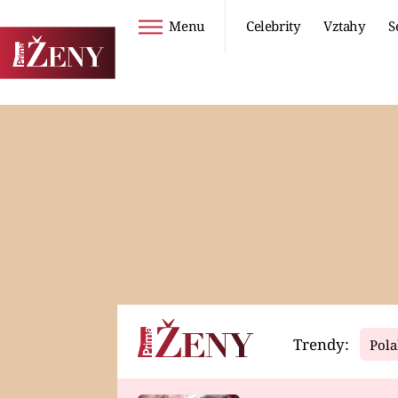
Menu
Celebrity
Vztahy
S
Seriály
Životní styl
ZOO
DIETY A HUBNUTÍ
PROSTŘENO!
CESTOVÁNÍ A
DOVOLENÁ
DUCH
ZDRAVÍ
Trendy:
Pola
Horoskopy
Video
ASTROČLÁNKY
SERIÁLY