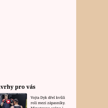
vrhy pro vás
Vojta Dyk dřel kvůli
roli mezi zápasníky.
Minutovou scénu jel