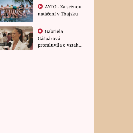
AYTO - Za scénou
natáčení v Thajsku
Gabriela
Gášpárová
promluvila o vztahu
a zakládání rodiny