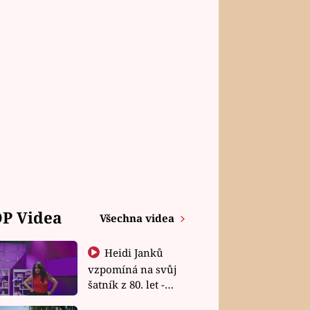
P Videa
Všechna videa
Heidi Janků
vzpomíná na svůj
šatník z 80. let -
Shopaholičky