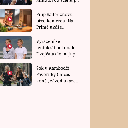
bez dubla
Filip Sajler znovu
před kamerou: Na
Primě ukáže
poctivou kuchyni i
rychlé recepty
Vyřazení se
tentokrát nekonalo.
Dvojčata ale mají po
uzavření třetí etapy
závodu nůž na krku
Šok v Kambodži.
Favoritky Chicas
končí, závod ukázal
svou nejtvrdší tvář