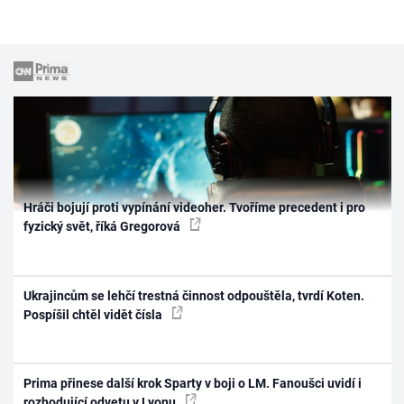
Hráči bojují proti vypínání videoher. Tvoříme precedent i pro
fyzický svět, říká Gregorová
Ukrajincům se lehčí trestná činnost odpouštěla, tvrdí Koten.
Pospíšil chtěl vidět čísla
Prima přinese další krok Sparty v boji o LM. Fanoušci uvidí i
rozhodující odvetu v Lyonu