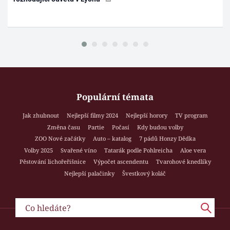
Populární témata
Jak zhubnout
Nejlepší filmy 2024
Nejlepší horory
TV program
Změna času
Partie
Počasí
Kdy budou volby
ZOO Nové začátky
Auto – katalog
7 pádů Honzy Dědka
Volby 2025
Svařené víno
Tatarák podle Pohlreicha
Aloe vera
Pěstování lichořeřišnice
Výpočet ascendentu
Tvarohové knedlíky
Nejlepší palačinky
Švestkový koláč