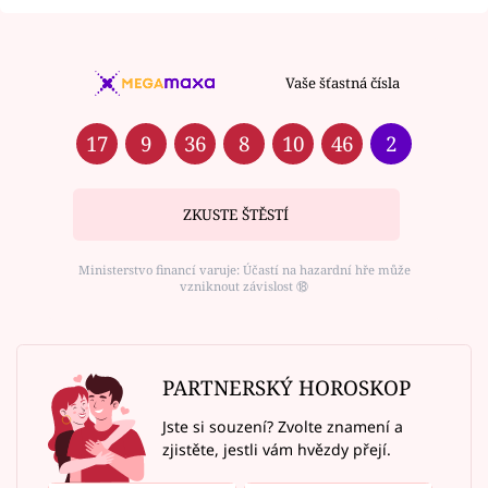
Vaše šťastná čísla
17
9
36
8
10
46
2
ZKUSTE ŠTĚSTÍ
Ministerstvo financí varuje: Účastí na hazardní hře může
vzniknout závislost ⑱
PARTNERSKÝ HOROSKOP
Jste si souzení? Zvolte znamení a
zjistěte, jestli vám hvězdy přejí.