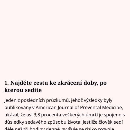
1. Najděte cestu ke zkrácení doby, po
kterou sedíte
Jeden z posledních průzkumů, jehož výsledky byly
publikovány v American Journal of Prevental Medicine,
ukázal, že asi 3,8 procenta veškerých úmrtí je spojeno s
důsledky sedavého způsobu života. Jestliže člověk sedí
déle než tři hodiny denně, zvyšuje se riziko rozvoje