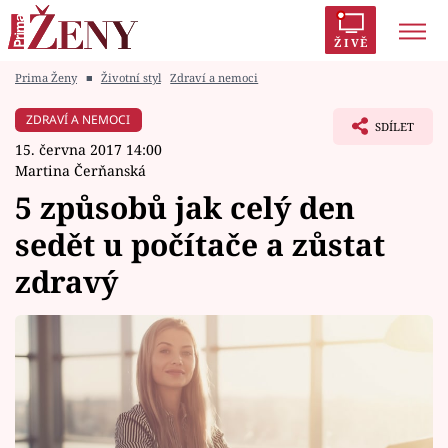
ŽIVĚ
Prima Ženy
■
Životní styl
Zdraví a nemoci
Trendy:
Polabí
Inspekce
Prostřeno!
AYTO?
ZDRAVÍ A NEMOCI
SDÍLET
Módní alarm
Zrádci
Proměny
15. června 2017 14:00
Martina Čerňanská
5 způsobů jak celý den
sedět u počítače a zůstat
Témata
zdravý
Celebrity
Vztahy
Seriály