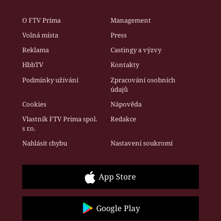
O FTV Prima
Management
Volná místa
Press
Reklama
Castingy a výzvy
HbbTV
Kontakty
Podmínky užívání
Zpracování osobních
údajů
Cookies
Nápověda
Vlastník FTV Prima spol.
Redakce
s r.o.
Nahlásit chybu
Nastavení soukromí
App Store
Google Play