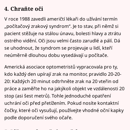
4. Chraňte oči
V roce 1988 zavedli američtí lékaři do užívání termín
„počítačový zrakový syndrom“. Je to stav, při němž si
pacient stěžuje na stálou únavu, bolesti hlavy a ztrátu
ostrého vidění. Oči jsou velmi často zarudlé a pálí. Dá
se uhodnout, že syndrom se projevuje u lidí, kteří
neúměrně dlouhou dobu vysedávají u počítače.
Americká asociace optometristů vypracovala pro ty,
kdo každý den upírají zrak na monitor, pravidlo 20-20-
20: Každých 20 minut odtrhněte zrak na 20 vteřin od
práce a zaměřte ho na jakýkoli objekt ve vzdálenosti 20
stop (asi šest metrů). Tohle jednoduché opatření
uchrání oči před přetížením. Pokud nosíte kontaktní
čočky, které oči vysušují, používejte vhodné oční kapky
podle doporučení svého očaře.