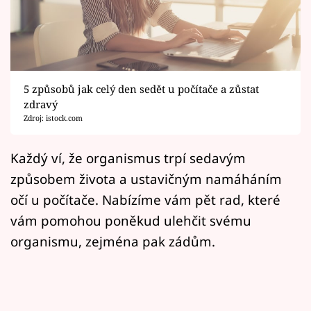
Horoskopy
Sledujte prima+
Filmový festival Karlovy Vary
5 způsobů jak celý den sedět u počítače a zůstat
Pořady
zdravý
Zdroj: istock.com
Mámy sobě
Každý ví, že organismus trpí sedavým
způsobem života a ustavičným namáháním
Přihlášení
očí u počítače. Nabízíme vám pět rad, které
vám pomohou poněkud ulehčit svému
Sledujte nás
organismu, zejména pak zádům.