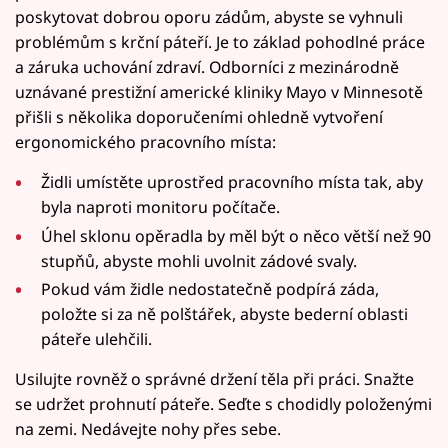
poskytovat dobrou oporu zádům, abyste se vyhnuli
problémům s krční páteří. Je to základ pohodlné práce
a záruka uchování zdraví. Odborníci z mezinárodně
uznávané prestižní americké kliniky Mayo v Minnesotě
přišli s několika doporučeními ohledně vytvoření
ergonomického pracovního místa:
Židli umístěte uprostřed pracovního místa tak, aby
byla naproti monitoru počítače.
Úhel sklonu opěradla by měl být o něco větší než 90
stupňů, abyste mohli uvolnit zádové svaly.
Pokud vám židle nedostatečně podpírá záda,
položte si za ně polštářek, abyste bederní oblasti
páteře ulehčili.
Usilujte rovněž o správné držení těla při práci. Snažte
se udržet prohnutí páteře. Seďte s chodidly položenými
na zemi. Nedávejte nohy přes sebe.