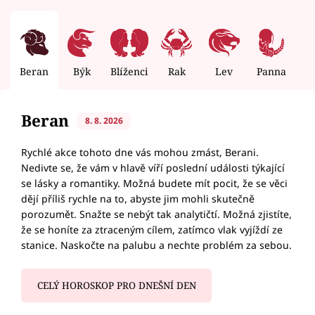
Beran
Býk
Blíženci
Rak
Lev
Panna
V
Beran
8. 8. 2026
Rychlé akce tohoto dne vás mohou zmást, Berani.
Nedivte se, že vám v hlavě víří poslední události týkající
se lásky a romantiky. Možná budete mít pocit, že se věci
dějí příliš rychle na to, abyste jim mohli skutečně
porozumět. Snažte se nebýt tak analytičtí. Možná zjistíte,
že se honíte za ztraceným cílem, zatímco vlak vyjíždí ze
stanice. Naskočte na palubu a nechte problém za sebou.
CELÝ HOROSKOP PRO DNEŠNÍ DEN