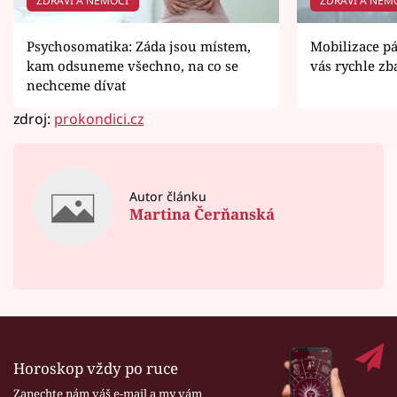
ZDRAVÍ A NEMOCI
ZDRAVÍ A NEM
Psychosomatika: Záda jsou místem,
Mobilizace pá
kam odsuneme všechno, na co se
vás rychle zba
nechceme dívat
zdroj:
prokondici.cz
Autor článku
Martina Čerňanská
Horoskop vždy po ruce
Zanechte nám váš e-mail a my vám