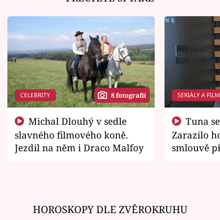
CELEBRITY
SERIÁLY A FIL
8 fotografií
Michal Dlouhý v sedle
Tuna se chtěl vrátit domů.
slavného filmového koně.
Zarazilo ho
Jezdil na něm i Draco Malfoy
smlouvě př
zemřít
HOROSKOPY DLE ZVĚROKRUHU