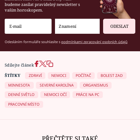
budeme zasílat pravidelný newsletter s
vaším horoskopem.
ODESLAT
Odesláním formuláře souhlasíte s
podmínkami zpracování osobních údajů
Sdílejte článek
ŠTÍTKY
ZDRAVÍ
NEMOCI
POČÍTAČ
BOLEST ZAD
MINNESOTA
SEVERNÍ KAROLÍNA
ORGANISMUS
DENNÍ SVĚTLO
NEMOCI OČÍ
PRÁCE NA PC
PRACOVNÍ MÍSTO
PŘEČTĚTE SI TAKÉ