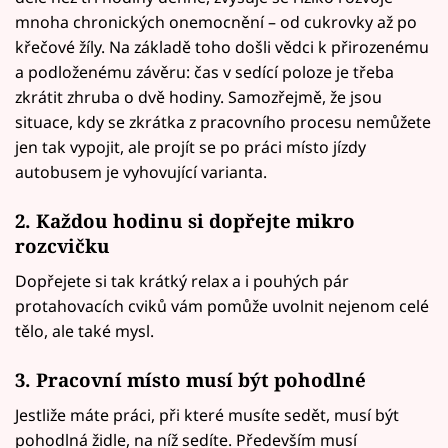
mnoha chronických onemocnění – od cukrovky až po
křečové žíly. Na základě toho došli vědci k přirozenému
a podloženému závěru: čas v sedící poloze je třeba
zkrátit zhruba o dvě hodiny. Samozřejmě, že jsou
situace, kdy se zkrátka z pracovního procesu nemůžete
jen tak vypojit, ale projít se po práci místo jízdy
autobusem je vyhovující varianta.
2. Každou hodinu si dopřejte mikro
rozcvičku
Dopřejete si tak krátký relax a i pouhých pár
protahovacích cviků vám pomůže uvolnit nejenom celé
tělo, ale také mysl.
3. Pracovní místo musí být pohodlné
Jestliže máte práci, při které musíte sedět, musí být
pohodlná židle, na níž sedíte. Především musí