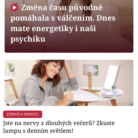
Horoskopy
Změna času původně
Sledujte prima+
pomáhala s válčením. Dnes
mate energetiky i naši
Filmový festival Karlovy Vary
psychiku
Pořady
Mámy sobě
Přihlášení
Sledujte nás
ZDRAVÍ A NEMOCI
Jste na nervy z dlouhých večerů? Zkuste
lampu s denním světlem!