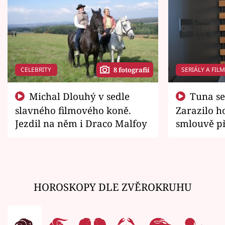
CELEBRITY
SERIÁLY A FIL
8 fotografií
Michal Dlouhý v sedle
Tuna se chtěl vrátit domů.
slavného filmového koně.
Zarazilo ho
Jezdil na něm i Draco Malfoy
smlouvě př
zemřít
HOROSKOPY DLE ZVĚROKRUHU