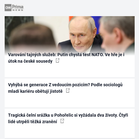
Varování tajných služeb: Putin chystá test NATO. Ve hře je i
útok na české sousedy
Vyhýbá se generace Z vedoucím pozicím? Podle sociologů
mladí kariéru obětují jistotě
Tragická čelní srážka u Pohořelic si vyžádala dva životy. Čtyři
lidé utrpěli těžká zranění