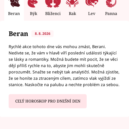
Beran
Býk
Blíženci
Rak
Lev
Panna
V
Beran
8. 8. 2026
Rychlé akce tohoto dne vás mohou zmást, Berani.
Nedivte se, že vám v hlavě víří poslední události týkající
se lásky a romantiky. Možná budete mít pocit, že se věci
dějí příliš rychle na to, abyste jim mohli skutečně
porozumět. Snažte se nebýt tak analytičtí. Možná zjistíte,
že se honíte za ztraceným cílem, zatímco vlak vyjíždí ze
stanice. Naskočte na palubu a nechte problém za sebou.
CELÝ HOROSKOP PRO DNEŠNÍ DEN