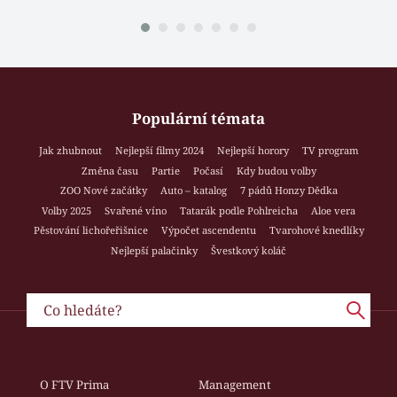
Populární témata
Jak zhubnout
Nejlepší filmy 2024
Nejlepší horory
TV program
Změna času
Partie
Počasí
Kdy budou volby
ZOO Nové začátky
Auto – katalog
7 pádů Honzy Dědka
Volby 2025
Svařené víno
Tatarák podle Pohlreicha
Aloe vera
Pěstování lichořeřišnice
Výpočet ascendentu
Tvarohové knedlíky
Nejlepší palačinky
Švestkový koláč
O FTV Prima
Management