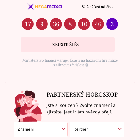
Vaše šťastná čísla
17
9
36
8
10
46
2
ZKUSTE ŠTĚSTÍ
Ministerstvo financí varuje: Účastí na hazardní hře může
vzniknout závislost ⑱
PARTNERSKÝ HOROSKOP
Jste si souzení? Zvolte znamení a
zjistěte, jestli vám hvězdy přejí.