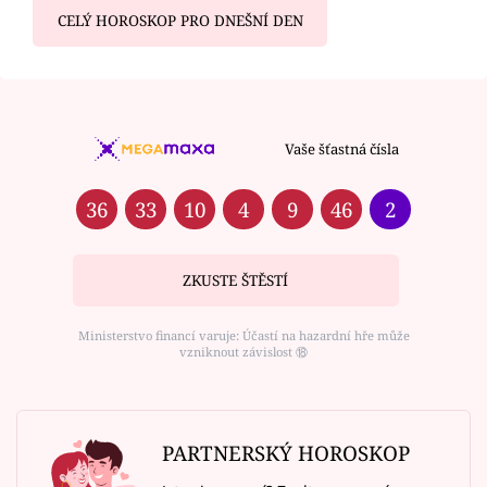
CELÝ HOROSKOP PRO DNEŠNÍ DEN
Vaše šťastná čísla
36
33
10
4
9
46
2
ZKUSTE ŠTĚSTÍ
Ministerstvo financí varuje: Účastí na hazardní hře může
vzniknout závislost ⑱
PARTNERSKÝ HOROSKOP