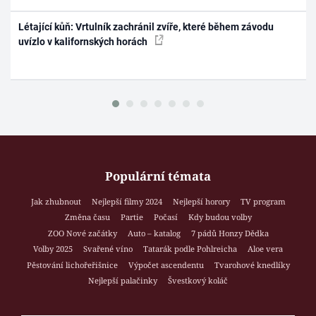
Létající kůň: Vrtulník zachránil zvíře, které během závodu
uvízlo v kalifornských horách
Populární témata
Jak zhubnout
Nejlepší filmy 2024
Nejlepší horory
TV program
Změna času
Partie
Počasí
Kdy budou volby
ZOO Nové začátky
Auto – katalog
7 pádů Honzy Dědka
Volby 2025
Svařené víno
Tatarák podle Pohlreicha
Aloe vera
Pěstování lichořeřišnice
Výpočet ascendentu
Tvarohové knedlíky
Nejlepší palačinky
Švestkový koláč