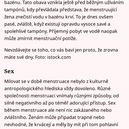
bazénu. Tato obava vznikla ještě před běžným užíváním
tampónů, kdy převládala představa, že menstruující
žena znečistí vodu v bazénu krví. To je dnes ovšem
pasé, zvláště, když existují opravdu vysoce savé a
spolehlivé tampóny. Příjemný pobyt ve vodě naopak
může zmírnit menstruační potíže.
Nevzdávejte se toho, co vás baví jen proto, že zrovna
máte své dny. Foto: istock.com
Sex
Milovat se v době menstruace nebylo z kulturně
antropologického hlediska vždy dovoleno. Různé
společnosti menstruaci vnímaly různými způsoby, od
silně negativního až po téměř adorující přístup. Sex
během menstruace ale není nic zakázaného nebo
zvláštního. Ženám může připadat trapné nebo
nevhodné, že krvácejí a měly by mít při tom pohlavní