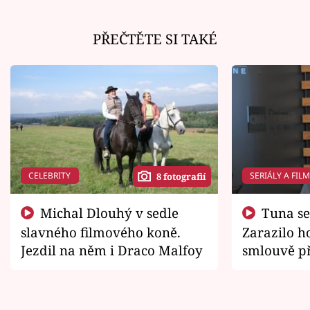
PŘEČTĚTE SI TAKÉ
CELEBRITY
SERIÁLY A FIL
8 fotografií
Michal Dlouhý v sedle
Tuna se chtěl vrátit domů.
slavného filmového koně.
Zarazilo ho
Jezdil na něm i Draco Malfoy
smlouvě př
zemřít