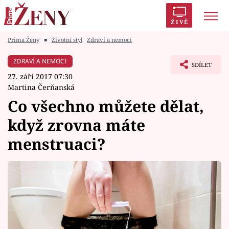
ŽIVĚ
Prima Ženy
■
Životní styl
Zdraví a nemoci
Trendy:
Polabí
Inspekce
Prostřeno!
AYTO?
ZDRAVÍ A NEMOCI
SDÍLET
Módní alarm
Zrádci
Proměny
27. září 2017 07:30
Martina Čerňanská
Co všechno můžete dělat,
když zrovna máte
Témata
menstruaci?
Celebrity
Vztahy
Seriály