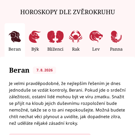
HOROSKOPY DLE ZVĚROKRUHU
Beran
Býk
Blíženci
Rak
Lev
Panna
V
Beran
7. 8. 2026
Je velmi pravděpodobné, že nejlepším řešením je dnes
jednoduše se vzdát kontroly, Berani. Pokud jde o srdeční
záležitosti, ostatní lidé mohou být ve víru zmatku. Snažit
se přijít na kloub jejich duševnímu rozpoložení bude
nemožné, takže se o to ani nepokoušejte. Možná budete
chtít nechat věci plynout a uvidíte, jak dopadnete zítra,
než uděláte nějaké zásadní kroky.