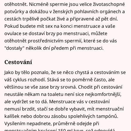
otěhotnět. Nicméně spermie jsou velice životaschopné
potvůrky a dokážou v ženských pohlavních orgánech a
cestách trpělivě počkat živé a připravené až pět dní.
Pokud budete mít sex na konci menstruace a vaše
ovulace se dostaví brzy po menstruaci, můžete
otěhotnět prostřednictvím spermií, které se do vás
"dostaly" několik dní předem při menstruaci.
Cestování
Jako by tělo poznalo, že se něco chystá a cestováním se
váš cyklus rozhodí. Stává se to poměrně často, ale
většinou se vše zase brzy srovná. Chodit při cestování
neustále někam na toaletu není sice nejkomfortnější,
ale vydržet se to dá. Menstruace vás v cestování
nemusí brzdit, stačí se dobře vybavit, mít menstruační
kalíšek nebo dobrou zásobu spolehlivých tampónů.
Vysílením nepadnete, průměrně odejde při
menstruačním krvácení 150 ml krve, což odpovídá