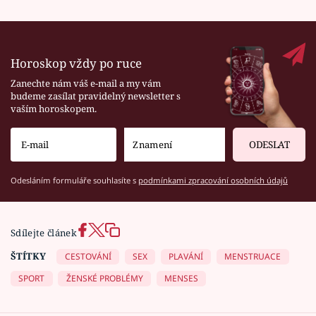
Horoskop vždy po ruce
Zanechte nám váš e-mail a my vám
budeme zasílat pravidelný newsletter s
vaším horoskopem.
ODESLAT
Odesláním formuláře souhlasíte s
podmínkami zpracování osobních údajů
Sdílejte článek
ŠTÍTKY
CESTOVÁNÍ
SEX
PLAVÁNÍ
MENSTRUACE
SPORT
ŽENSKÉ PROBLÉMY
MENSES