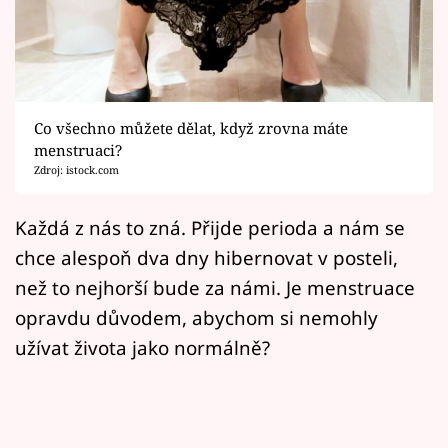
Horoskopy
Sledujte prima+
Filmový festival Karlovy Vary
Co všechno můžete dělat, když zrovna máte
Pořady
menstruaci?
Zdroj: istock.com
Mámy sobě
Každá z nás to zná. Přijde perioda a nám se
chce alespoň dva dny hibernovat v posteli,
Přihlášení
než to nejhorší bude za námi. Je menstruace
opravdu důvodem, abychom si nemohly
Sledujte nás
užívat života jako normálně?