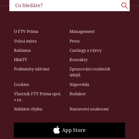
O FTV Prima
Management
Volná místa
Press
Reklama
Castingy a výzvy
HbbTV
Kontakty
Podmínky užívání
Zpracování osobních
údajů
Cookies
Nápověda
Vlastník FTV Prima spol.
Redakce
s r.o.
Nahlásit chybu
Nastavení soukromí
App Store