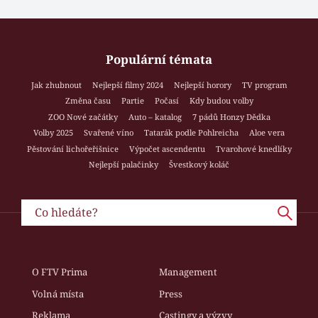
Populární témata
Jak zhubnout
Nejlepší filmy 2024
Nejlepší horory
TV program
Změna času
Partie
Počasí
Kdy budou volby
ZOO Nové začátky
Auto – katalog
7 pádů Honzy Dědka
Volby 2025
Svařené víno
Tatarák podle Pohlreicha
Aloe vera
Pěstování lichořeřišnice
Výpočet ascendentu
Tvarohové knedlíky
Nejlepší palačinky
Švestkový koláč
O FTV Prima
Management
Volná místa
Press
Reklama
Castingy a výzvy