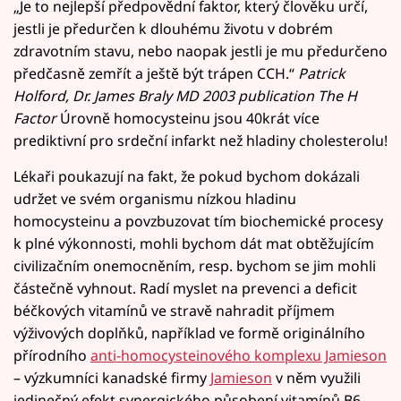
„Je to nejlepší předpovědní faktor, který člověku určí,
jestli je předurčen k dlouhému životu v dobrém
zdravotním stavu, nebo naopak jestli je mu předurčeno
předčasně zemřít a ještě být trápen CCH.“
Patrick
Holford, Dr. James Braly MD 2003 publication The H
Factor
Úrovně homocysteinu jsou 40krát více
prediktivní pro srdeční infarkt než hladiny cholesterolu!
Lékaři poukazují na fakt, že pokud bychom dokázali
udržet ve svém organismu nízkou hladinu
homocysteinu a povzbuzovat tím biochemické procesy
k plné výkonnosti, mohli bychom dát mat obtěžujícím
civilizačním onemocněním, resp. bychom se jim mohli
částečně vyhnout. Radí myslet na prevenci a deficit
béčkových vitamínů ve stravě nahradit příjmem
výživových doplňků, například ve formě originálního
přírodního
anti-homocysteinového komplexu Jamieson
– výzkumníci kanadské firmy
Jamieson
v něm využili
jedinečný efekt synergického působení vitamínů B6,