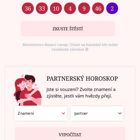
36
33
10
4
9
46
2
ZKUSTE ŠTĚSTÍ
Ministerstvo financí varuje: Účastí na hazardní hře může
vzniknout závislost ⑱
PARTNERSKÝ HOROSKOP
Jste si souzení? Zvolte znamení a
zjistěte, jestli vám hvězdy přejí.
VYPOČÍTAT