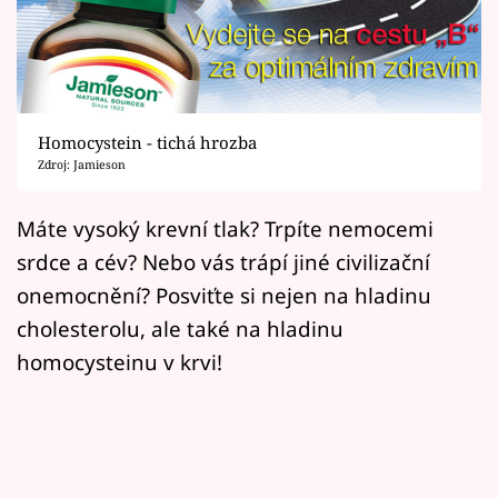
Horoskopy
Sledujte prima+
Filmový festival Karlovy Vary
Homocystein - tichá hrozba
Pořady
Zdroj: Jamieson
Mámy sobě
Máte vysoký krevní tlak? Trpíte nemocemi
srdce a cév? Nebo vás trápí jiné civilizační
Přihlášení
onemocnění? Posviťte si nejen na hladinu
cholesterolu, ale také na hladinu
homocysteinu v krvi!
Sledujte nás