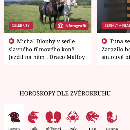
CELEBRITY
SERIÁLY A FIL
8 fotografií
Michal Dlouhý v sedle
Tuna se chtěl vrátit domů.
slavného filmového koně.
Zarazilo ho
Jezdil na něm i Draco Malfoy
smlouvě př
zemřít
HOROSKOPY DLE ZVĚROKRUHU
Beran
Býk
Blíženci
Rak
Lev
Panna
V