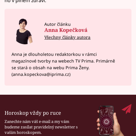
ho v plném zdraví.
Autor článku
Anna Kopečková
Všechny články autora
Anna je dlouholetou redaktorkou v rámci
magazínové tvorby na webech TV Prima. Primárně
se stará o obsah na webu Prima Ženy.
(anna.kopeckova@iprima.cz)
Horoskop vždy po ruce
Zanechte nám váš e-mail a my vám
budeme zasílat pravidelný newsletter s
vaším horoskopem.