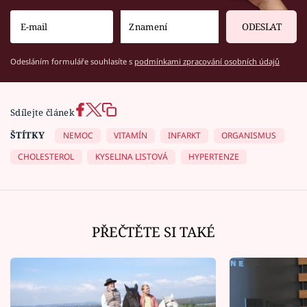
ODESLAT
Odesláním formuláře souhlasíte s
podmínkami zpracování osobních údajů
Sdílejte článek
ŠTÍTKY
NEMOC
VITAMÍN
INFARKT
ORGANISMUS
CHOLESTEROL
KYSELINA LISTOVÁ
HYPERTENZE
PŘEČTĚTE SI TAKÉ