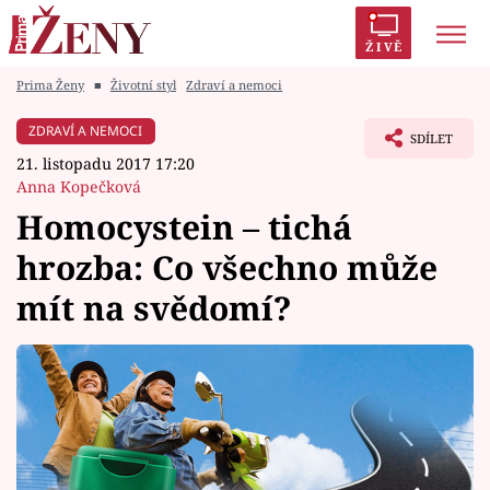
ŽIVĚ
Prima Ženy
■
Životní styl
Zdraví a nemoci
Trendy:
Polabí
Inspekce
Prostřeno!
AYTO?
ZDRAVÍ A NEMOCI
SDÍLET
Módní alarm
Zrádci
Proměny
21. listopadu 2017 17:20
Anna Kopečková
Homocystein – tichá
hrozba: Co všechno může
Témata
mít na svědomí?
Celebrity
Vztahy
Seriály