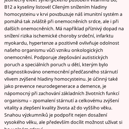
B12 a kyseliny listové! Cíleným snížením hladiny
homocysteinu v krvi povzbuzuje náš imunitní systém a
pomáhá tak zvláště při onemocněních srdce, ale i při
dalších onemocněních. Má například příznivý dopad na
snížení rizika ischemické choroby srdeční, infarktu
myokardu, hypertenze a pozitivně ovlivňuje odolnost
našeho organismu vůči vzniku onkologických
onemocnění. Podporuje zlepšování autistických
poruch a speciálních poruch u dětí, kterým bylo
diagnostikováno onemocnění předčasného stárnutí
vlivem zvýšené hladiny homocysteinu. Je účinný také
jako prevence neurodegenerace a demence, je
nápomocný při zachování základních životních funkcí
organismu – zpomalení stárnutí a celkovému zvýšení
vitality a zlepšení kvality života až do vyššího věku.
Snahou výzkumníků je podpořit nejen dosažení
vysokého věku, ale především docílit možnost užívat si