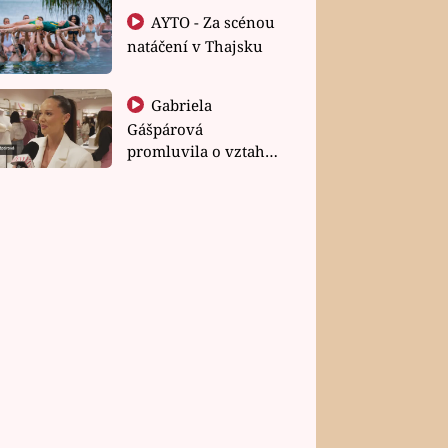
AYTO - Za scénou
natáčení v Thajsku
Gabriela
Gášpárová
promluvila o vztahu
a zakládání rodiny