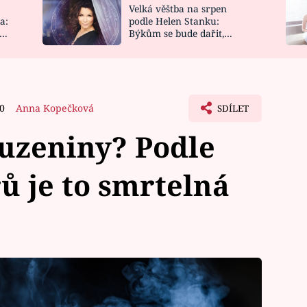
Velká věštba na srpen
NOVINKY
ZAHRADA
a:
podle Helen Stanku:
y
Býkům se bude dařit,
VIDEORECEPTY
DESIGN
Vodnáře čeká jízda
10
Anna Kopečková
SDÍLET
 uzeniny? Podle
ů je to smrtelná