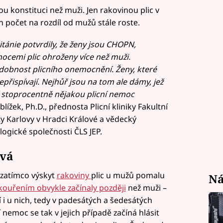
u konstituci než muži. Jen rakovinou plic v
 počet na rozdíl od mužů stále roste.
itánie potvrdily, že ženy jsou CHOPN,
ocemi plic ohroženy více než muži.
odobnost plicního onemocnění. Ženy, které
epřispívají. Nejhůř jsou na tom ale dámy, jež
ř stoprocentně nějakou plicní nemoc
blížek, Ph.D., přednosta Plicní kliniky Fakultní
y Karlovy v Hradci Králové a vědecký
ogické společnosti ČLS JEP.
ývá
e zatímco výskyt
rakoviny
plic u mužů pomalu
Ná
 kouřením obvykle začínaly později
než muži –
 i u nich, tedy v padesátých a šedesátých
 nemoc se tak v jejich případě začíná hlásit