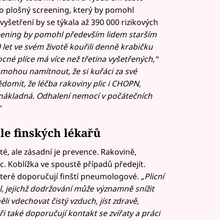
 o plošný screening, který by pomohl
 vyšetření by se týkala až 390 000 rizikových
ening by pomohl především lidem starším
0 let ve svém životě kouřili denně krabičku
ocné plíce má více než třetina vyšetřených,“
 mohou namítnout, že si kuřáci za své
omit, že léčba rakoviny plic i CHOPN,
ce nákladná. Odhalení nemocí v počátečních
“
le finských lékařů
é, ale zásadní je prevence. Rakovině,
c. Koblížka ve spoustě případů předejít.
teré doporučují finští pneumologové.
„Plicní
l, jejichž dodržování může významně snížit
ěli vdechovat čistý vzduch, jíst zdravě,
i také doporučují kontakt se zvířaty a práci