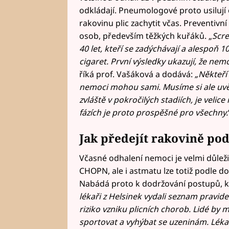
odkládají. Pneumologové proto usilují
rakovinu plic zachytit včas. Preventivní
osob, především těžkých kuřáků. „
Scre
40 let, kteří se zadýchávají a alespoň 1
cigaret. První výsledky ukazují, že nem
říká prof. Vašáková a dodává:
„Někteří
nemoci mohou sami. Musíme si ale uvěd
zvláště v pokročilých stadiích, je veli
fázích je proto prospěšné pro všechny.
Jak předejít rakovině pod
Včasné odhalení nemoci je velmi důležit
CHOPN, ale i astmatu lze totiž podle do
Nabádá proto k dodržování postupů, k
lékaři z Helsinek vydali seznam pravide
riziko vzniku plicních chorob. Lidé by m
sportovat a vyhýbat se uzeninám. Lékař