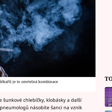
TO
h lékařů je to smrtelná kombinace
e šunkové chlebíčky, klobásky a další
 pneumologů násobíte šanci na vznik