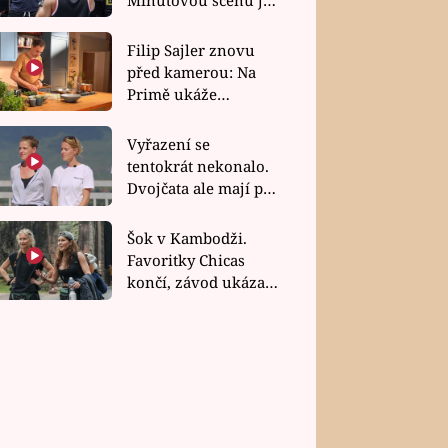
bez dubla
Filip Sajler znovu
před kamerou: Na
Primě ukáže
poctivou kuchyni i
rychlé recepty
Vyřazení se
tentokrát nekonalo.
Dvojčata ale mají po
uzavření třetí etapy
závodu nůž na krku
Šok v Kambodži.
Favoritky Chicas
končí, závod ukázal
svou nejtvrdší tvář