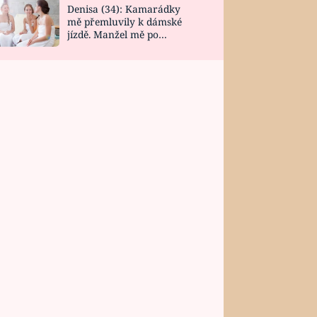
Denisa (34): Kamarádky
mě přemluvily k dámské
jízdě. Manžel mě po
návratu zaskočil