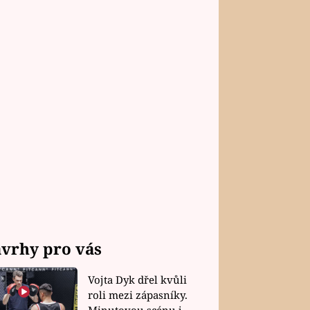
vrhy pro vás
Vojta Dyk dřel kvůli
roli mezi zápasníky.
Minutovou scénu jel