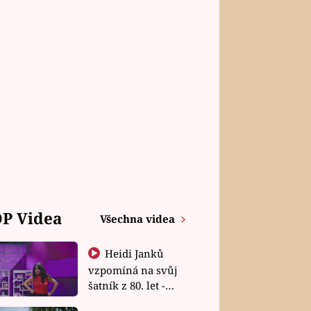
P Videa
Všechna videa
Heidi Janků
vzpomíná na svůj
šatník z 80. let -
Shopaholičky