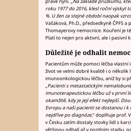
právě nyní. „
Na základě průzkumů, kter
roku 1977 do 2016, klesl roční výsky
%. U žen za stejné období naopak vzrost
Vašáková, Ph.D., předsedkyně ČPFS a p
Thomayerovy nemocnice. Kouření je té
Platí to nejen pro aktivní, ale i pasivní 
Důležité je odhalit nemoc
Pacientům může pomoci léčba vlastní 
život ve velmi dobré kvalitě i o několik
imunoonkologickou léčbu, aniž by si př
„
Pacienti s metastatickým nemalobun
imunoterapeutickou léčbu už v první lin
okamžitě, kdy je její efekt nejlepší. 
Evropu a naši pacienti se dostanou i 
nejdříve po diagnóze,
“ doplňuje prof. 
v Česku zatím dostaly stovky lidí s ka
většinou odhalí až v pozdním stadiu, pac