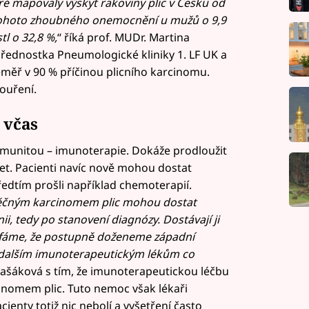
é mapovaly výskyt rakoviny plic v Česku od
t tohoto zhoubného onemocnění u mužů o 9,9
l o 32,8 %,
“ říká prof. MUDr. Martina
řednostka Pneumologické kliniky 1. LF UK a
měř v 90 % příčinou plicního karcinomu.
kouření.
 včas
imunitou – imunoterapie. Dokáže prodloužit
 let. Pacienti navíc nově mohou dostat
edtím prošli například chemoterapií.
ěčným karcinomem plic mohou dostat
ii, tedy po stanovení diagnózy. Dostávají ji
Doufáme, že postupně doženeme západní
k dalším imunoterapeutickým lékům co
Vašáková s tím, že imunoterapeutickou léčbu
rcinomem plic. Tuto nemoc však lékaři
ienty totiž nic nebolí a vyšetření často