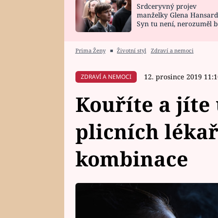
Srdceryvný projev
SNÁŘ
CELEBRITY
manželky Glena Hansard
Syn tu není, nerozuměl b
HOROSKOP NA
VAŘENÍ
tomu, vysvětlila
ROK 2023
Prima Ženy
■
Životní styl
Zdraví a nemoci
12. prosince 2019 11:
ZDRAVÍ A NEMOCI
Kouříte a jíte
plicních lékař
kombinace