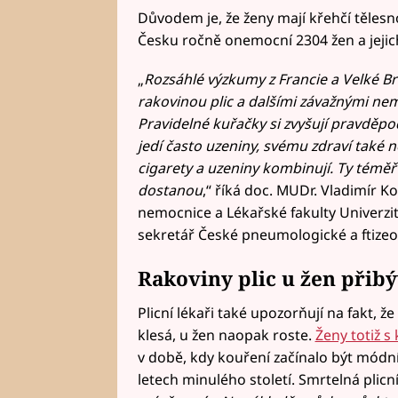
Důvodem je, že ženy mají křehčí tělesno
Česku ročně onemocní 2304 žen a jejich
„
Rozsáhlé výzkumy z Francie a Velké Br
rakovinou plic a dalšími závažnými nem
Pravidelné kuřačky si zvyšují pravděp
jedí často uzeniny, svému zdraví také n
cigarety a uzeniny kombinují. Ty témě
dostanou
,“ říká doc. MUDr. Vladimír Ko
nemocnice a Lékařské fakulty Univerzit
sekretář České pneumologické a ftizeol
Rakoviny plic u žen přib
Plicní lékaři také upozorňují na fakt, ž
klesá, u žen naopak roste.
Ženy totiž s
v době, kdy kouření začínalo být módní
letech minulého století. Smrtelná plicní