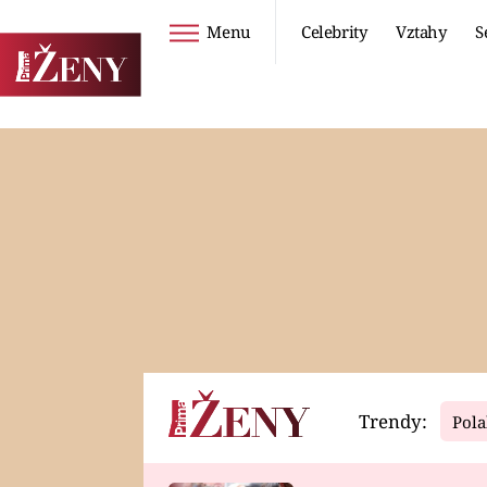
Menu
Celebrity
Vztahy
S
Seriály
Životní styl
ZOO
DIETY A HUBNUTÍ
PROSTŘENO!
CESTOVÁNÍ A
DOVOLENÁ
DUCH
ZDRAVÍ
Trendy:
Pola
Horoskopy
Video
ASTROČLÁNKY
SERIÁLY