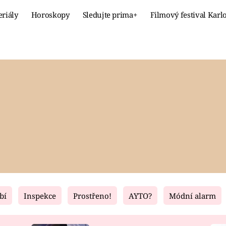
eriály
Horoskopy
Sledujte prima+
Filmový festival Karl
Celebrity
Recept
MÓDA A KRÁSA
HLAVNÍ JÍ
VZTAHY A SEX
SLADKÉ
PRIMA MAMINKA
ZDRAVÉ
bí
Inspekce
Prostřeno!
AYTO?
Módní alarm
Fresh
Living
RECEPTY
BYDLENÍ