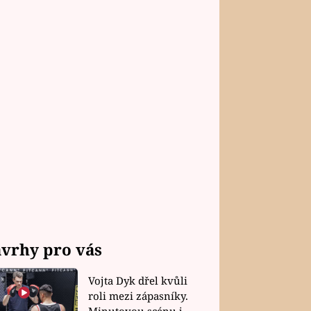
vrhy pro vás
Vojta Dyk dřel kvůli
roli mezi zápasníky.
Minutovou scénu jel