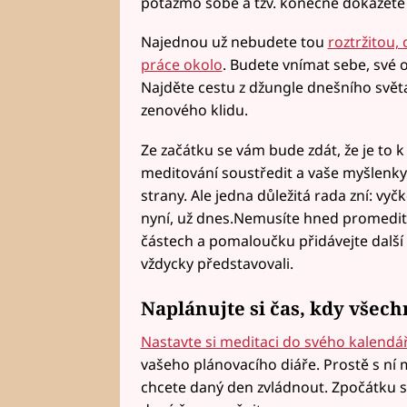
potažmo sobě a tzv. konečně dokážete
Najednou už nebudete tou
roztržitou, 
práce okolo
. Budete vnímat sebe, své
Najděte cestu z džungle dnešního svět
zenového klidu.
Ze začátku se vám bude zdát, že je to 
meditování soustředit a vaše myšlenky
strany. Ale jedna důležitá rada zní: vyč
nyní, už dnes.Nemusíte hned promedito
částech a pomaloučku přidávejte další a 
vždycky představovali.
Naplánujte si čas, kdy všech
Nastavte si meditaci do svého kalendá
vašeho plánovacího diáře. Prostě s ní m
chcete daný den zvládnout. Zpočátku si