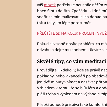
váš
mozek
potřebuje neustále něčím zab
hned flintu do žita. Zpočátku klidně 
snažit se minimalizovat jejich dopad na
tok a taky jim lépe porozumět.
PŘEČTĚTE SI: NA KOLIK PROCENT VYU
Pokud si v sobě nosíte problém, co má 
odvahu a dejte mu sbohem. Ulevíte si
Skvělé tipy, co vám meditac
Provádějte ji kdekoliv, kde se právě nac
pokladny, nebo v kanceláři po obědové 
jen dvě minuty vnímat a nasávat přítom
Vzhledem k tomu, že se blíží léto a obd
pláži třeba s výhledem na východ či zá
K lepší pohodě přispívá také komfortn