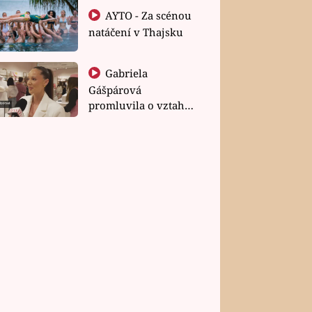
AYTO - Za scénou
natáčení v Thajsku
Gabriela
Gášpárová
promluvila o vztahu
a zakládání rodiny