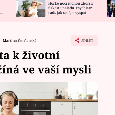
Horké noci mohou zhoršit
NOVINKY
ZAHRADA
úzkost i náladu. Psychiatr
 a
radí, jak se lépe vyspat
VIDEORECEPTY
DESIGN
Martina Čerňanská
SDÍLET
ta k životní
íná ve vaší mysli