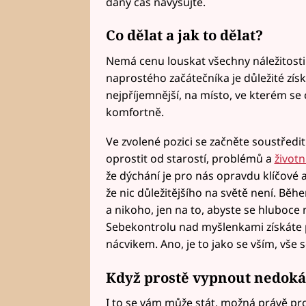
daný čas navyšujte.
Co dělat a jak to dělat?
Nemá cenu louskat všechny náležitosti
naprostého začátečníka je důležité získ
nejpříjemnější, na místo, ve kterém se 
komfortně.
Ve zvolené pozici se začněte soustředi
oprostit od starostí, problémů a
životn
že dýchání je pro nás opravdu klíčové a
že nic důležitějšího na světě není. Bě
a nikoho, jen na to, abyste se hluboce 
Sebekontrolu nad myšlenkami získáte
nácvikem. Ano, je to jako se vším, vše s
Když prostě vypnout nedoká
I to se vám může stát, možná právě p