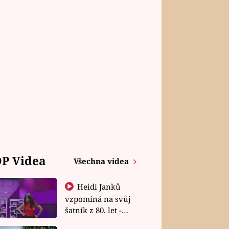
P Videa
Všechna videa
Heidi Janků
vzpomíná na svůj
šatník z 80. let -
Shopaholičky