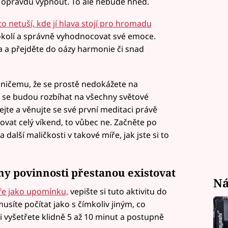
 opravdu vypnout. To ale nebude hned.
co netuší, kde jí hlava stojí pro hromadu
 okolí a správně vyhodnocovat své emoce.
a a přejděte do oázy harmonie či snad
k ničemu, že se prostě nedokážete na
 se budou rozbíhat na všechny světové
kejte a věnujte se své první meditaci právě
vat celý víkend, to vůbec ne. Začněte po
další maličkosti v takové míře, jak jste si to
ny povinnosti přestanou existovat
Ná
ře jako upomínku,
vepište si tuto aktivitu do
usíte počítat jako s čímkoliv jiným, co
 vyšetřete klidně 5 až 10 minut a postupně