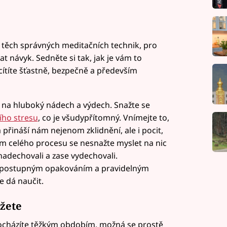
 těch správných meditačních technik, pro
at návyk. Sedněte si tak, jak je vám to
cítíte šťastně, bezpečně a především
t na hluboký nádech a výdech. Snažte se
ího stresu
, co je všudypřítomný. Vnímejte to,
 přináší nám nejenom zklidnění, ale i pocit,
hem celého procesu se nesnažte myslet na nic
nadechovali a zase vydechovali.
 postupným opakováním a pravidelným
e dá naučit.
žete
rocházíte těžkým obdobím, možná se prostě