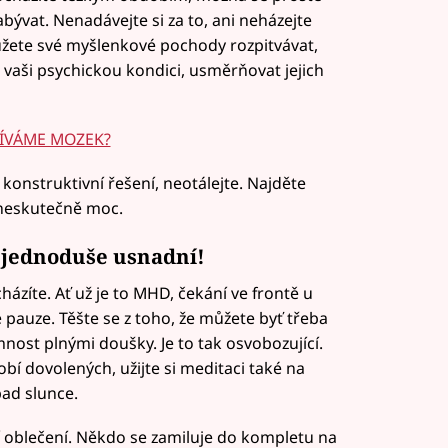
ývat. Nenadávejte si za to, ani neházejte
můžete své myšlenkové pochody rozpitvávat,
 vaši psychickou kondici, usměrňovat jejich
ŽÍVÁME MOZEK?
konstruktivní řešení, neotálejte. Najděte
 neskutečně moc.
i jednoduše usnadní!
házíte. Ať už je to MHD, čekání ve frontě u
pauze. Těšte se z toho, že můžete byť třeba
nost plnými doušky. Je to tak osvobozující.
obí dovolených, užijte si meditaci také na
pad slunce.
í oblečení. Někdo se zamiluje do kompletu na