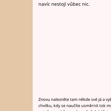
navíc nestojí vůbec nic.
Znovu nalezněte tam někde své já a vy
chvilku, kdy se naučíte usměrnit tok m