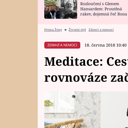
Rozloučení s Glenem
SNÁŘ
CELEBRITY
Hansardem: Proutěná
rakev, dojemná řeč Bona
HOROSKOP NA
VAŘENÍ
zpěv Irglové s Vedderem
ROK 2023
Prima Ženy
■
Životní styl
Zdraví a nemoci
18. června 2018 10:40
ZDRAVÍ A NEMOCI
Meditace: Ces
rovnováze zač