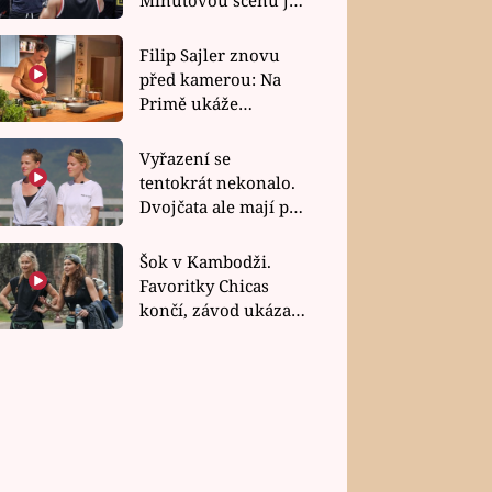
bez dubla
Filip Sajler znovu
před kamerou: Na
Primě ukáže
poctivou kuchyni i
rychlé recepty
Vyřazení se
tentokrát nekonalo.
Dvojčata ale mají po
uzavření třetí etapy
závodu nůž na krku
Šok v Kambodži.
Favoritky Chicas
končí, závod ukázal
svou nejtvrdší tvář