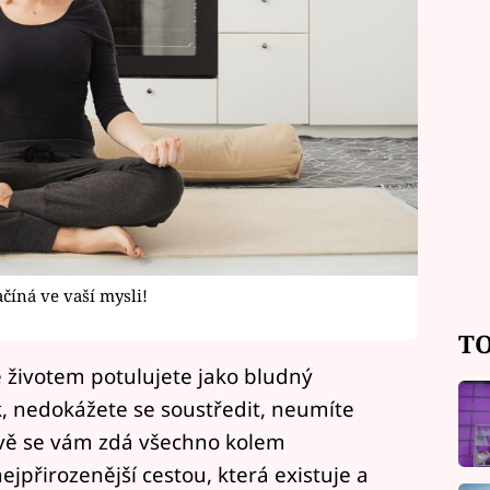
číná ve vaší mysli!
TO
e životem potulujete jako bludný
, nedokážete se soustředit, neumíte
ově se vám zdá všechno kolem
ejpřirozenější cestou, která existuje a