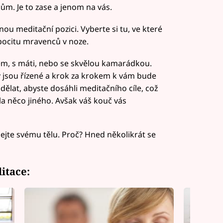
ům. Je to zase a jenom na vás.
u meditační pozici. Vyberte si tu, ve které
pocitu mravenců v noze.
rem, s máti, nebo se skvělou kamarádkou.
y jsou řízené a krok za krokem k vám bude
dělat, abyste dosáhli meditačního cíle, což
a něco jiného. Avšak váš kouč vás
hejte svému tělu. Proč? Hned několikrát se
itace: