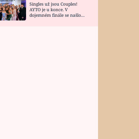
Singles už jsou Couples!
AYTO je u konce. V
dojemném finále se našlo
všech 10 Perfect Matchů