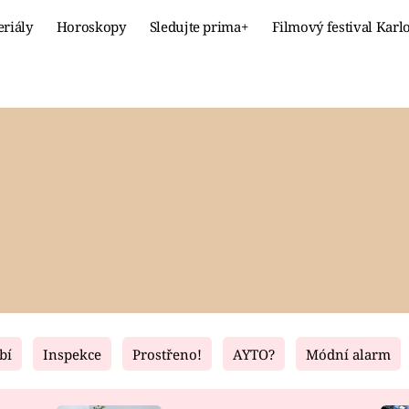
eriály
Horoskopy
Sledujte prima+
Filmový festival Karl
Celebrity
Recept
MÓDA A KRÁSA
HLAVNÍ JÍ
VZTAHY A SEX
SLADKÉ
PRIMA MAMINKA
ZDRAVÉ
bí
Inspekce
Prostřeno!
AYTO?
Módní alarm
Fresh
Living
RECEPTY
BYDLENÍ