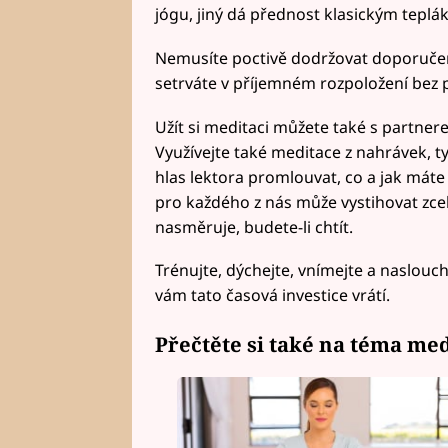
jógu, jiný dá přednost klasickým teplák
Nemusíte poctivě dodržovat doporučeno
setrváte v příjemném rozpoložení bez 
Užít si meditaci můžete také s partne
Využívejte také meditace z nahrávek, t
hlas lektora promlouvat, co a jak máte 
pro každého z nás může vystihovat zcel
nasměruje, budete-li chtít.
Trénujte, dýchejte, vnímejte a naslouc
vám tato časová investice vrátí.
Přečtěte si také na téma med