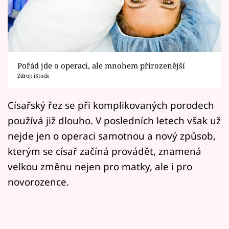
Horoskopy
Sledujte prima+
Filmový festival Karlovy Vary
Pořád jde o operaci, ale mnohem přirozenější
Pořady
Zdroj: iStock
Mámy sobě
Císařský řez se při komplikovaných porodech
používá již dlouho. V posledních letech však už
Přihlášení
nejde jen o operaci samotnou a nový způsob,
kterým se císař začíná provádět, znamená
velkou změnu nejen pro matky, ale i pro
Sledujte nás
novorozence.