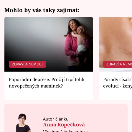
Mohlo by vás taky zajímat:
ZDRAVÍ A NEMOCI
ZDRAVÍ A NEM
Poporodní deprese: Proč jí trpí tolik
Porody císař
novopečených maminek?
evoluci - žen
Autor článku
Anna Kopečková
Všechny články autora