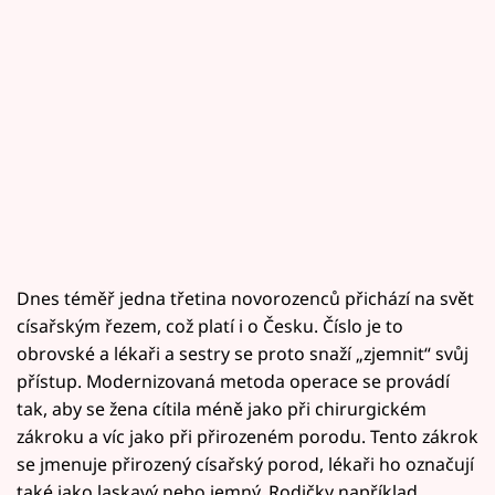
Dnes téměř jedna třetina novorozenců přichází na svět
císařským řezem, což platí i o Česku. Číslo je to
obrovské a lékaři a sestry se proto snaží „zjemnit“ svůj
přístup. Modernizovaná metoda operace se provádí
tak, aby se žena cítila méně jako při chirurgickém
zákroku a víc jako při přirozeném porodu. Tento zákrok
se jmenuje přirozený císařský porod, lékaři ho označují
také jako laskavý nebo jemný. Rodičky například