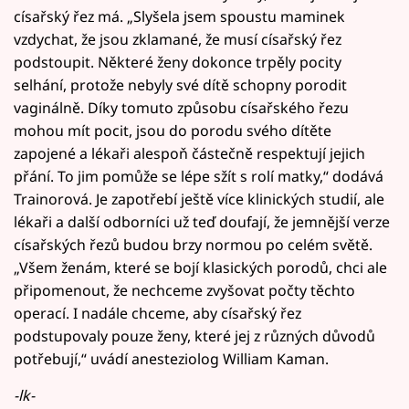
císařský řez má. „Slyšela jsem spoustu maminek
vzdychat, že jsou zklamané, že musí císařský řez
podstoupit. Některé ženy dokonce trpěly pocity
selhání, protože nebyly své dítě schopny porodit
vaginálně. Díky tomuto způsobu císařského řezu
mohou mít pocit, jsou do porodu svého dítěte
zapojené a lékaři alespoň částečně respektují jejich
přání. To jim pomůže se lépe sžít s rolí matky,“ dodává
Trainorová. Je zapotřebí ještě více klinických studií, ale
lékaři a další odborníci už teď doufají, že jemnější verze
císařských řezů budou brzy normou po celém světě.
„Všem ženám, které se bojí klasických porodů, chci ale
připomenout, že nechceme zvyšovat počty těchto
operací. I nadále chceme, aby císařský řez
podstupovaly pouze ženy, které jej z různých důvodů
potřebují,“ uvádí anesteziolog William Kaman.
-lk-