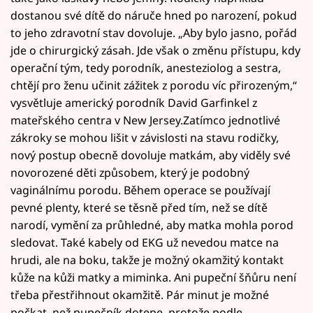
dostanou své dítě do náruče hned po narození, pokud
to jeho zdravotní stav dovoluje. „Aby bylo jasno, pořád
jde o chirurgický zásah. Jde však o změnu přístupu, kdy
operační tým, tedy porodník, anesteziolog a sestra,
chtějí pro ženu učinit zážitek z porodu víc přirozeným,“
vysvětluje americký porodník David Garfinkel z
mateřského centra v New Jersey.Zatímco jednotlivé
zákroky se mohou lišit v závislosti na stavu rodičky,
nový postup obecně dovoluje matkám, aby viděly své
novorozené děti způsobem, který je podobný
vaginálnímu porodu. Během operace se používají
pevné plenty, které se těsně před tím, než se dítě
narodí, vymění za průhledné, aby matka mohla porod
sledovat. Také kabely od EKG už nevedou matce na
hrudi, ale na boku, takže je možný okamžitý kontakt
kůže na kůži matky a miminka. Ani pupeční šňůru není
třeba přestřihnout okamžitě. Pár minut je možné
počkat, než pupečník dotepe, protože podle