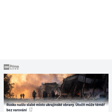
Rusko našlo slabé místo ukrajinské obrany. Útočit může téměř
bez varování