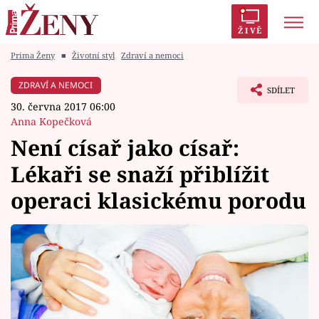
ŽIVĚ
Prima Ženy
■
Životní styl
Zdraví a nemoci
Trendy:
Polabí
Inspekce
Prostřeno!
AYTO?
ZDRAVÍ A NEMOCI
SDÍLET
Módní alarm
Zrádci
Proměny
30. června 2017 06:00
Anna Kopečková
Není císař jako císař:
Lékaři se snaží přiblížit
Témata
operaci klasickému porodu
Celebrity
Vztahy
Seriály