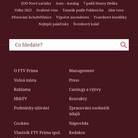
ZOO Nové začátky
Auto – katalog
7 pádů Honzy Dědka
Volby 2025
Svařené víno
Tatarák podle Pohlreicha
Aloe vera
Pěstování lichořeřišnice
Výpočet ascendentu
Tvarohové knedlíky
Nejlepší palačinky
Švestkový koláč
O FTV Prima
Management
Volná místa
Press
Reklama
Castingy a výzvy
HbbTV
Kontakty
Podmínky užívání
Zpracování osobních
údajů
Cookies
Nápověda
Vlastník FTV Prima spol.
Redakce