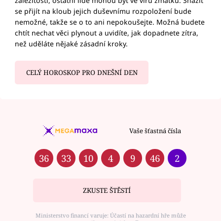
záležitosti, ostatní lidé mohou být ve víru zmatku. Snažit
se přijít na kloub jejich duševnímu rozpoložení bude
nemožné, takže se o to ani nepokoušejte. Možná budete
chtít nechat věci plynout a uvidíte, jak dopadnete zítra,
než uděláte nějaké zásadní kroky.
CELÝ HOROSKOP PRO DNEŠNÍ DEN
Vaše šťastná čísla
36
33
10
4
9
46
2
ZKUSTE ŠTĚSTÍ
Ministerstvo financí varuje: Účastí na hazardní hře může