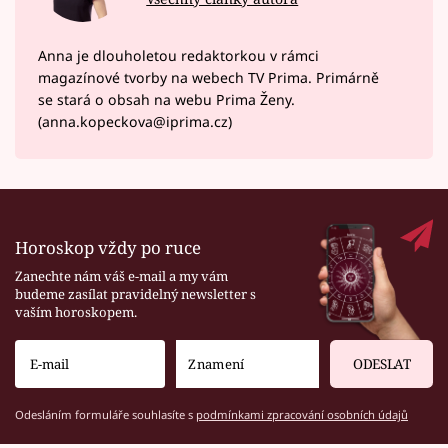
Anna je dlouholetou redaktorkou v rámci
magazínové tvorby na webech TV Prima. Primárně
se stará o obsah na webu Prima Ženy.
(anna.kopeckova@iprima.cz)
Horoskop vždy po ruce
Zanechte nám váš e-mail a my vám
budeme zasílat pravidelný newsletter s
vaším horoskopem.
ODESLAT
Odesláním formuláře souhlasíte s
podmínkami zpracování osobních údajů