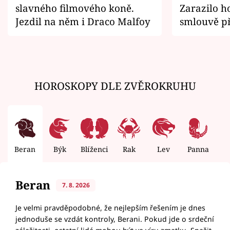
slavného filmového koně.
Zarazilo ho
Jezdil na něm i Draco Malfoy
smlouvě př
zemřít
HOROSKOPY DLE ZVĚROKRUHU
Beran
Býk
Blíženci
Rak
Lev
Panna
V
Beran
7. 8. 2026
Je velmi pravděpodobné, že nejlepším řešením je dnes
jednoduše se vzdát kontroly, Berani. Pokud jde o srdeční