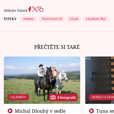
Sdílejte článek
ŠTÍTKY
POROD
TĚHOTENSTVÍ
CÍSAŘ
CÍSAŘSKÝ ŘEZ
PŘEČTĚTE SI TAKÉ
CELEBRITY
SERIÁLY A FIL
8 fotografií
Michal Dlouhý v sedle
Tuna se chtěl vrátit domů.