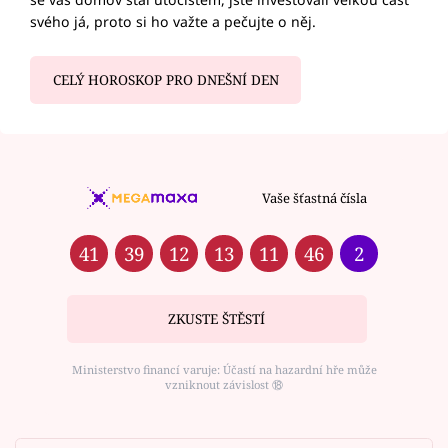
svého já, proto si ho važte a pečujte o něj.
CELÝ HOROSKOP PRO DNEŠNÍ DEN
Vaše šťastná čísla
41
39
12
13
11
46
2
ZKUSTE ŠTĚSTÍ
Ministerstvo financí varuje: Účastí na hazardní hře může
vzniknout závislost ⑱