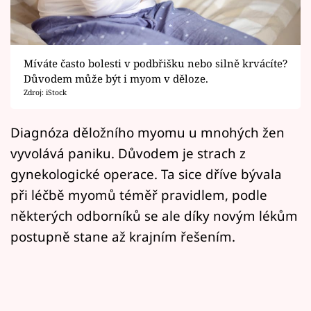
Horoskopy
Sledujte prima+
Míváte často bolesti v podbřišku nebo silně krvácíte?
Filmový festival Karlovy Vary
Důvodem může být i myom v děloze.
Zdroj: iStock
Pořady
Diagnóza děložního myomu u mnohých žen
Mámy sobě
vyvolává paniku. Důvodem je strach z
gynekologické operace. Ta sice dříve bývala
Přihlášení
při léčbě myomů téměř pravidlem, podle
některých odborníků se ale díky novým lékům
Sledujte nás
postupně stane až krajním řešením.