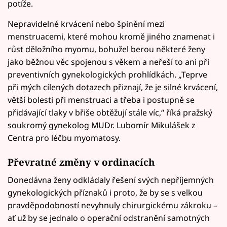
potíže.
Nepravidelné krvácení nebo špinění mezi
menstruacemi, které mohou kromě jiného znamenat i
růst děložního myomu, bohužel berou některé ženy
jako běžnou věc spojenou s věkem a neřeší to ani při
preventivních gynekologických prohlídkách. „Teprve
při mých cílených dotazech přiznají, že je silné krvácení,
větší bolesti při menstruaci a třeba i postupně se
přidávající tlaky v břiše obtěžují stále víc,“ říká pražský
soukromý gynekolog MUDr. Lubomír Mikulášek z
Centra pro léčbu myomatosy.
Převratné změny v ordinacích
Donedávna ženy odkládaly řešení svých nepříjemných
gynekologických příznaků i proto, že by se s velkou
pravděpodobností nevyhnuly chirurgickému zákroku –
ať už by se jednalo o operační odstranění samotných