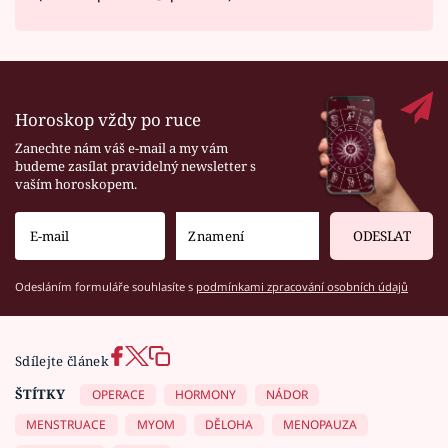
Horoskop vždy po ruce
Zanechte nám váš e-mail a my vám
budeme zasílat pravidelný newsletter s
vaším horoskopem.
ODESLAT
Odesláním formuláře souhlasíte s
podmínkami zpracování osobních údajů
Sdílejte článek
ŠTÍTKY
OPERACE
HORMONY
NÁDOR
MENSTRUACE
MYOM
DĚLOHA
MENOPAUZA