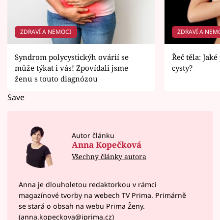
ZDRAVÍ A NEMOCI
ZDRAVÍ A NEM
Syndrom polycystickýh ovárií se
Řeč těla: Jak
může týkat i vás! Zpovídali jsme
cysty?
ženu s touto diagnózou
Save
Autor článku
Anna Kopečková
Všechny články autora
Anna je dlouholetou redaktorkou v rámci
magazínové tvorby na webech TV Prima. Primárně
se stará o obsah na webu Prima Ženy.
(anna.kopeckova@iprima.cz)