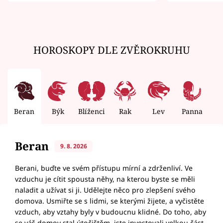
zemřít
HOROSKOPY DLE ZVĚROKRUHU
Beran
Býk
Blíženci
Rak
Lev
Panna
V
Beran
9. 8. 2026
Berani, buďte ve svém přístupu mírní a zdrženliví. Ve
vzduchu je cítit spousta něhy, na kterou byste se měli
naladit a užívat si ji. Udělejte něco pro zlepšení svého
domova. Usmiřte se s lidmi, se kterými žijete, a vyčistěte
vzduch, aby vztahy byly v budoucnu klidné. Do toho, aby
se váš domov stal útočištěm, jste investovali velkou část