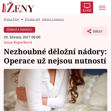
ŽIVĚ
Prima Ženy
■
Životní styl
Zdraví a nemoci
Trendy:
Polabí
Inspekce
Prostřeno!
AYTO?
ZDRAVÍ A NEMOCI
SDÍLET
Módní alarm
Zrádci
Proměny
29. března 2017 06:00
Anna Kopečková
Nezhoubné děložní nádory:
Operace už nejsou nutností
Témata
Celebrity
Vztahy
Seriály