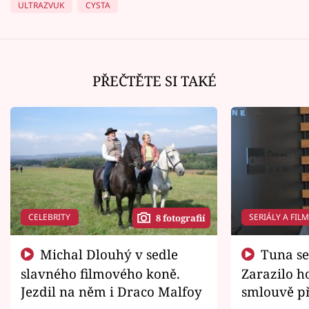
ULTRAZVUK
CYSTA
PŘEČTĚTE SI TAKÉ
CELEBRITY
SERIÁLY A FIL
8 fotografií
Michal Dlouhý v sedle
Tuna se chtěl vrátit domů.
slavného filmového koně.
Zarazilo ho
Jezdil na něm i Draco Malfoy
smlouvě př