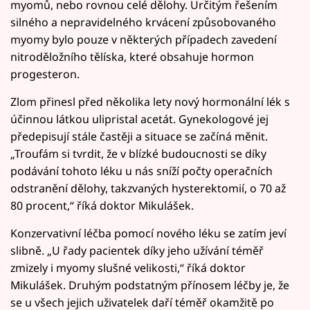
myomů, nebo rovnou celé dělohy. Určitým řešením
silného a nepravidelného krvácení způsobovaného
myomy bylo pouze v některých případech zavedení
nitroděložního tělíska, které obsahuje hormon
progesteron.
Zlom přinesl před několika lety nový hormonální lék s
účinnou látkou ulipristal acetát. Gynekologové jej
předepisují stále častěji a situace se začíná měnit.
„Troufám si tvrdit, že v blízké budoucnosti se díky
podávání tohoto léku u nás sníží počty operačních
odstranění dělohy, takzvaných hysterektomií, o 70 až
80 procent,“ říká doktor Mikulášek.
Konzervativní léčba pomocí nového léku se zatím jeví
slibně. „U řady pacientek díky jeho užívání téměř
zmizely i myomy slušné velikosti,“ říká doktor
Mikulášek. Druhým podstatným přínosem léčby je, že
se u všech jejich uživatelek daří téměř okamžitě po