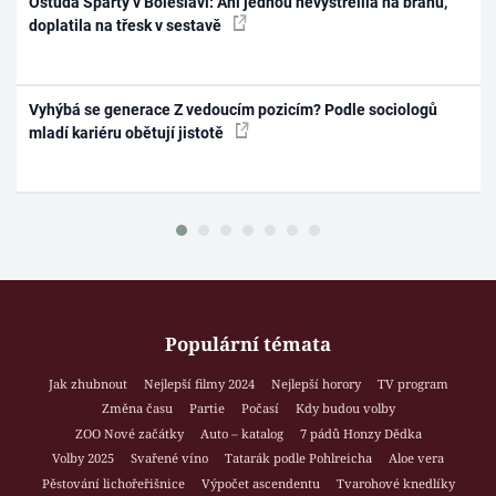
Ostuda Sparty v Boleslavi: Ani jednou nevystřelila na bránu,
doplatila na třesk v sestavě
Vyhýbá se generace Z vedoucím pozicím? Podle sociologů
mladí kariéru obětují jistotě
Populární témata
Jak zhubnout
Nejlepší filmy 2024
Nejlepší horory
TV program
Změna času
Partie
Počasí
Kdy budou volby
ZOO Nové začátky
Auto – katalog
7 pádů Honzy Dědka
Volby 2025
Svařené víno
Tatarák podle Pohlreicha
Aloe vera
Pěstování lichořeřišnice
Výpočet ascendentu
Tvarohové knedlíky