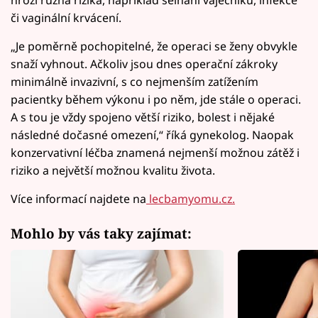
hrozí různá rizika, například selhání vaječníků, infekce
či vaginální krvácení.
„Je poměrně pochopitelné, že operaci se ženy obvykle
snaží vyhnout. Ačkoliv jsou dnes operační zákroky
minimálně invazivní, s co nejmenším zatížením
pacientky během výkonu i po něm, jde stále o operaci.
A s tou je vždy spojeno větší riziko, bolest i nějaké
následné dočasné omezení,“ říká gynekolog. Naopak
konzervativní léčba znamená nejmenší možnou zátěž i
riziko a největší možnou kvalitu života.
Více informací najdete na
lecbamyomu.cz.
Mohlo by vás taky zajímat: