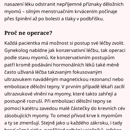
nasazení léku odstranit nepříjemné příznaky děložních
myomů – silným menstruačním krvácením počínaje
přes špinění až po bolesti a tlaky v podbřišku.
Proč ne operace?
Každá pacientka má možnost si postup své léčby zvolit.
Gynekolog nabídne jak konzervativní léčbu, tak operaci
podle stavu myomů. Ke konzervativním postupům
patří kromě podávání hormonálních léků také méně
často užívaná léčba takzvaným fokusovaným
ultrazvukem naváděným magnetickou rezonancí nebo
embolizace děložní tepny. V prvním případě lékaři zacílí
ultrazvukové vlnění na myomy, které takto zahřejí a
postupně rozruší. Při embolizaci děložní tepny se
pomocí katétru zavedou malé částečky do krevních cév
zásobujících myomy. To omezí přívod krve k myomům
a ty se zmenšují. Stejně jako u každého zákroku, i tady