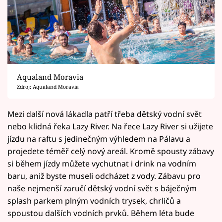
Aqualand Moravia
Zdroj: Aqualand Moravia
Mezi další nová lákadla patří třeba dětský vodní svět
nebo klidná řeka Lazy River. Na řece Lazy River si užijete
jízdu na raftu s jedinečným výhledem na Pálavu a
projedete téměř celý nový areál. Kromě spousty zábavy
si během jízdy můžete vychutnat i drink na vodním
baru, aniž byste museli odcházet z vody. Zábavu pro
naše nejmenší zaručí dětský vodní svět s báječným
splash parkem plným vodních trysek, chrličů a
spoustou dalších vodních prvků. Během léta bude