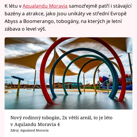
K létu v
Aqualandu Moravia
samozřejmě patří i stávající
bazény a atrakce, jako jsou unikáty ve střední Evropě
Abyss a Boomerango, tobogány, na kterých je letní
zábava o level výš.
Nový rodinný tobogán, 2x větší areál, to je léto
v Aqulandu Moravia 4
Zdroj: Aqualand Moravia