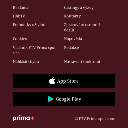
Reklama
Castingy a výzvy
HbbTV
Kontakty
Podmínky užívání
Zpracování osobních
údajů
Cookies
Nápověda
Vlastník FTV Prima spol.
Redakce
s r.o.
Nahlásit chybu
Nastavení soukromí
App Store
Google Play
© FTV Prima spol. s r.o.