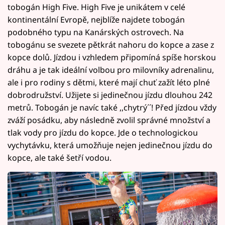
tobogán High Five. High Five je unikátem v celé
kontinentální Evropě, nejblíže najdete tobogán
podobného typu na Kanárských ostrovech. Na
tobogánu se svezete pětkrát nahoru do kopce a zase z
kopce dolů. Jízdou i vzhledem připomíná spíše horskou
dráhu a je tak ideální volbou pro milovníky adrenalinu,
ale i pro rodiny s dětmi, které mají chuť zažít léto plné
dobrodružství. Užijete si jedinečnou jízdu dlouhou 242
metrů. Tobogán je navíc také ,,chytrý´´! Před jízdou vždy
zváží posádku, aby následně zvolil správné množství a
tlak vody pro jízdu do kopce. Jde o technologickou
vychytávku, která umožňuje nejen jedinečnou jízdu do
kopce, ale také šetří vodou.