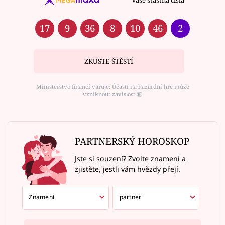
Vaše šťastná čísla
17
9
36
8
10
46
2
ZKUSTE ŠTĚSTÍ
Ministerstvo financí varuje: Účastí na hazardní hře může
vzniknout závislost ⑱
PARTNERSKÝ HOROSKOP
Jste si souzení? Zvolte znamení a
zjistěte, jestli vám hvězdy přejí.