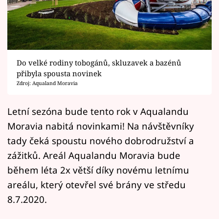
Horoskopy
Sledujte prima+
Filmový festival Karlovy Vary
Do velké rodiny tobogánů, skluzavek a bazénů
Pořady
přibyla spousta novinek
Zdroj: Aqualand Moravia
Mámy sobě
Letní sezóna bude tento rok v Aqualandu
Moravia nabitá novinkami! Na návštěvníky
Přihlášení
tady čeká spoustu nového dobrodružství a
zážitků. Areál Aqualandu Moravia bude
Sledujte nás
během léta 2x větší díky novému letnímu
areálu, který otevřel své brány ve středu
8.7.2020.