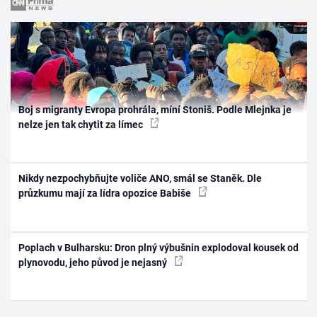
Boj s migranty Evropa prohrála, míní Stoniš. Podle Mlejnka je
nelze jen tak chytit za límec
Nikdy nezpochybňujte voliče ANO, smál se Staněk. Dle
průzkumu mají za lídra opozice Babiše
Poplach v Bulharsku: Dron plný výbušnin explodoval kousek od
plynovodu, jeho původ je nejasný