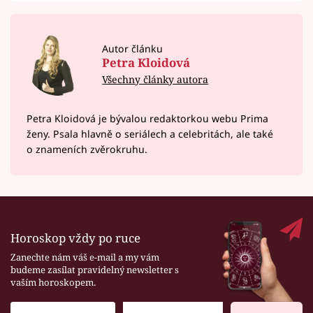
Autor článku
Petra Kloidová
Všechny články autora
Petra Kloidová je bývalou redaktorkou webu Prima
ženy. Psala hlavně o seriálech a celebritách, ale také
o znameních zvěrokruhu.
Horoskop vždy po ruce
Zanechte nám váš e-mail a my vám
budeme zasílat pravidelný newsletter s
vaším horoskopem.