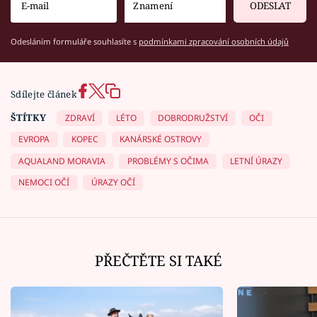
ODESLAT
Odesláním formuláře souhlasíte s
podmínkami zpracování osobních údajů
Sdílejte článek
ŠTÍTKY
ZDRAVÍ
LÉTO
DOBRODRUŽSTVÍ
OČI
EVROPA
KOPEC
KANÁRSKÉ OSTROVY
AQUALAND MORAVIA
PROBLÉMY S OČIMA
LETNÍ ÚRAZY
NEMOCI OČÍ
ÚRAZY OČÍ
PŘEČTĚTE SI TAKÉ