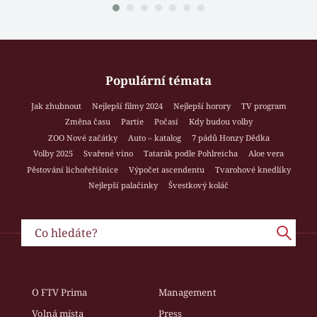
Populární témata
Jak zhubnout
Nejlepší filmy 2024
Nejlepší horory
TV program
Změna času
Partie
Počasí
Kdy budou volby
ZOO Nové začátky
Auto – katalog
7 pádů Honzy Dědka
Volby 2025
Svařené víno
Tatarák podle Pohlreicha
Aloe vera
Pěstování lichořeřišnice
Výpočet ascendentu
Tvarohové knedlíky
Nejlepší palačinky
Švestkový koláč
O FTV Prima
Management
Volná místa
Press