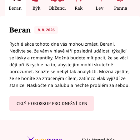
Beran
Býk
Blíženci
Rak
Lev
Panna
V
Beran
8. 8. 2026
Rychlé akce tohoto dne vás mohou zmást, Berani.
Nedivte se, že vám v hlavě víří poslední události týkající
se lásky a romantiky. Možná budete mít pocit, že se věci
dějí příliš rychle na to, abyste jim mohli skutečně
porozumět. Snažte se nebýt tak analytičtí. Možná zjistíte,
že se honíte za ztraceným cílem, zatímco vlak vyjíždí ze
stanice. Naskočte na palubu a nechte problém za sebou.
CELÝ HOROSKOP PRO DNEŠNÍ DEN