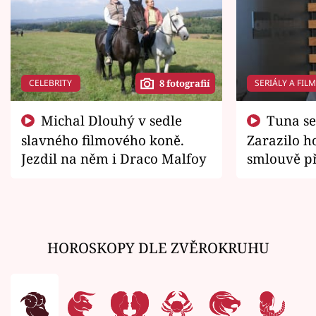
CELEBRITY
SERIÁLY A FIL
8 fotografií
Michal Dlouhý v sedle
Tuna se chtěl vrátit domů.
slavného filmového koně.
Zarazilo ho
Jezdil na něm i Draco Malfoy
smlouvě př
zemřít
HOROSKOPY DLE ZVĚROKRUHU