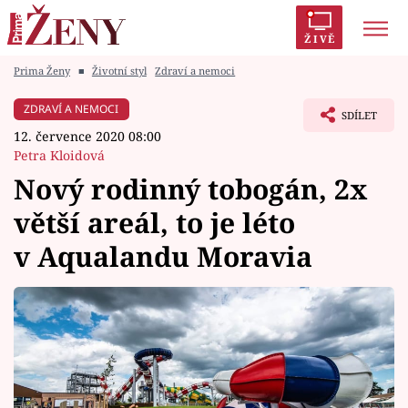
ŽIVĚ
Prima Ženy
■
Životní styl
Zdraví a nemoci
Trendy:
Polabí
Inspekce
Prostřeno!
AYTO?
ZDRAVÍ A NEMOCI
SDÍLET
Módní alarm
Zrádci
Proměny
12. července 2020 08:00
Petra Kloidová
Nový rodinný tobogán, 2x
větší areál, to je léto
Témata
v Aqualandu Moravia
Celebrity
Vztahy
Seriály