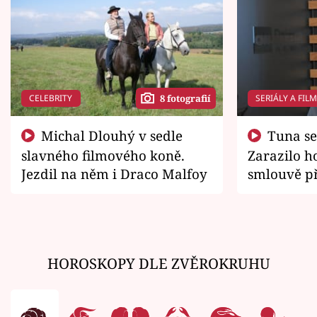
CELEBRITY
SERIÁLY A FIL
8 fotografií
Michal Dlouhý v sedle
Tuna se chtěl vrátit domů.
slavného filmového koně.
Zarazilo ho
Jezdil na něm i Draco Malfoy
smlouvě př
zemřít
HOROSKOPY DLE ZVĚROKRUHU