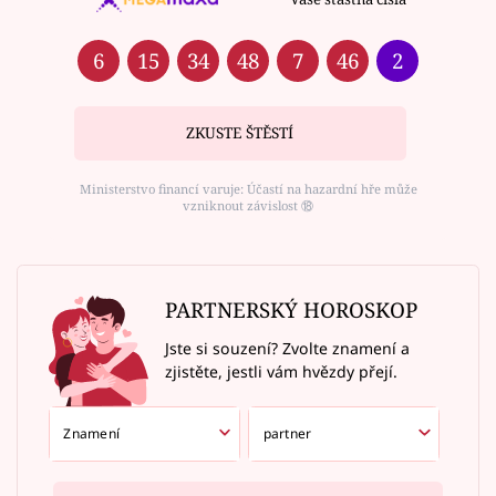
6
15
34
48
7
46
2
ZKUSTE ŠTĚSTÍ
Ministerstvo financí varuje: Účastí na hazardní hře může
vzniknout závislost ⑱
PARTNERSKÝ HOROSKOP
Jste si souzení? Zvolte znamení a
zjistěte, jestli vám hvězdy přejí.