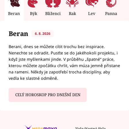
Beran
Býk
Blíženci
Rak
Lev
Panna
V
Beran
6. 8. 2026
Berani, dnes se můžete cítit trochu bez inspirace.
Nenechte se odradit. Pusťte se do jakéhokoli projektu, i
když jste myšlenkami jinde. V průběhu „špatné“ práce,
kterou můžete zpočátku chrlit, vám múza jemně přistane
na rameni. Někdy je zapotřebí trocha disciplíny, aby
vedla ke slastné odměně.
CELÝ HOROSKOP PRO DNEŠNÍ DEN
Vaše šťastná čísla