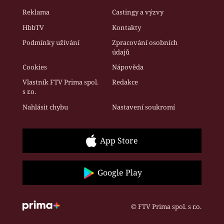
Reklama
Castingy a výzvy
HbbTV
Kontakty
Podmínky užívání
Zpracování osobních
údajů
Cookies
Nápověda
Vlastník FTV Prima spol.
Redakce
s r.o.
Nahlásit chybu
Nastavení soukromí
App Store
Google Play
© FTV Prima spol. s r.o.