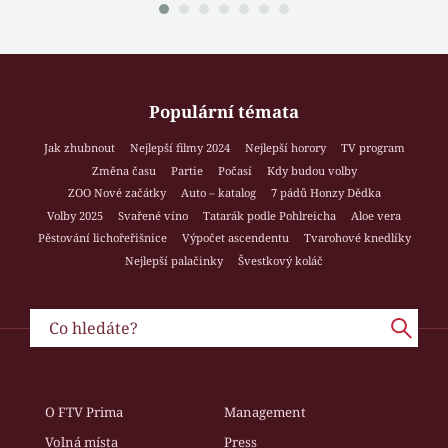
Populární témata
Jak zhubnout
Nejlepší filmy 2024
Nejlepší horory
TV program
Změna času
Partie
Počasí
Kdy budou volby
ZOO Nové začátky
Auto – katalog
7 pádů Honzy Dědka
Volby 2025
Svařené víno
Tatarák podle Pohlreicha
Aloe vera
Pěstování lichořeřišnice
Výpočet ascendentu
Tvarohové knedlíky
Nejlepší palačinky
Švestkový koláč
O FTV Prima
Management
Volná místa
Press