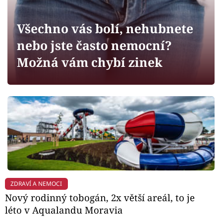
Horoskopy
Sledujte prima+
Všechno vás bolí, nehubnete
nebo jste často nemocní?
Filmový festival Karlovy Vary
Možná vám chybí zinek
Pořady
Mámy sobě
Přihlášení
Sledujte nás
ZDRAVÍ A NEMOCI
Nový rodinný tobogán, 2x větší areál, to je
léto v Aqualandu Moravia