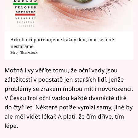
Horoskopy
Sledujte prima+
Filmový festival Karlovy Vary
Ačkoli oči potřebujeme každý den, moc se o ně
Pořady
nestaráme
Zdroj: Thinkstock
Mámy sobě
Možná i vy věříte tomu, že oční vady jsou
záležitostí v podstatě jen starších lidí. Jenže
Přihlášení
problémy se zrakem mohou mít i novorozenci.
V Česku trpí oční vadou každé dvanácté dítě
Sledujte nás
do čtyř let. Některé potíže vymizí samy, jiné by
ale měl vidět lékař. A platí, že čím dříve, tím
lépe.