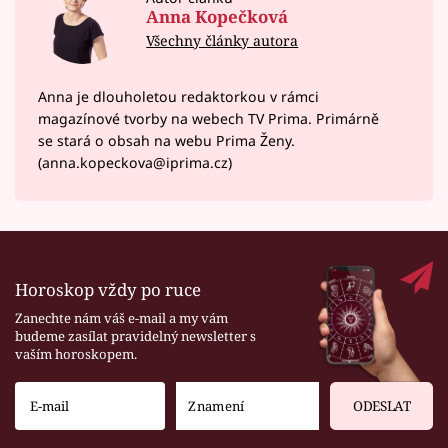
Anna Kopečková
Všechny články autora
Anna je dlouholetou redaktorkou v rámci
magazínové tvorby na webech TV Prima. Primárně
se stará o obsah na webu Prima Ženy.
(anna.kopeckova@iprima.cz)
Horoskop vždy po ruce
Zanechte nám váš e-mail a my vám
budeme zasílat pravidelný newsletter s
vaším horoskopem.
ODESLAT