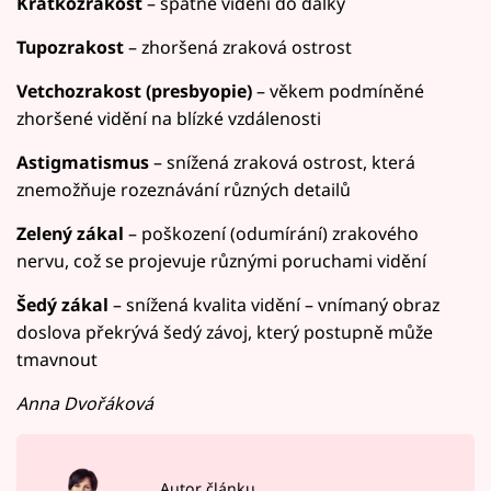
Krátkozrakost
– špatné vidění do dálky
Tupozrakost
– zhoršená zraková ostrost
Vetchozrakost (presbyopie)
– věkem podmíněné
zhoršené vidění na blízké vzdálenosti
Astigmatismus
– snížená zraková ostrost, která
znemožňuje rozeznávání různých detailů
Zelený zákal
– poškození (odumírání) zrakového
nervu, což se projevuje různými poruchami vidění
Šedý zákal
– snížená kvalita vidění – vnímaný obraz
doslova překrývá šedý závoj, který postupně může
tmavnout
Anna Dvořáková
Autor článku