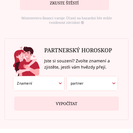
ZKUSTE ŠTĚSTÍ
Ministerstvo financí varuje: Účastí na hazardní hře může
vzniknout závislost ⑱
PARTNERSKÝ HOROSKOP
Jste si souzení? Zvolte znamení a
zjistěte, jestli vám hvězdy přejí.
VYPOČÍTAT