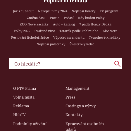
Populární témata
Jak zhubnout
Nejlepší filmy 2024
Nejlepší horory
TV program
Změna času
Partie
Počasí
Kdy budou volby
ZOO Nové začátky
Auto – katalog
7 pádů Honzy Dědka
Volby 2025
Svařené víno
Tatarák podle Pohlreicha
Aloe vera
Pěstování lichořeřišnice
Výpočet ascendentu
Tvarohové knedlíky
Nejlepší palačinky
Švestkový koláč
O FTV Prima
Management
Volná místa
Press
Reklama
Castingy a výzvy
HbbTV
Kontakty
Podmínky užívání
Zpracování osobních
údajů