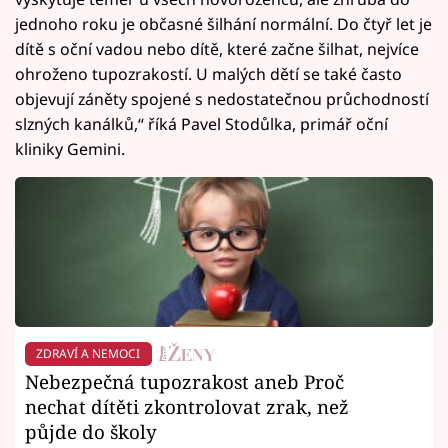
jednoho roku je občasné šilhání normální. Do čtyř let je
dítě s oční vadou nebo dítě, které začne šilhat, nejvíce
ohroženo tupozrakostí. U malých dětí se také často
objevují záněty spojené s nedostatečnou průchodností
slzných kanálků,“ říká Pavel Stodůlka, primář oční
kliniky Gemini.
ZDRAVÍ A NEMOCI
Nebezpečná tupozrakost aneb Proč
nechat dítěti zkontrolovat zrak, než
půjde do školy