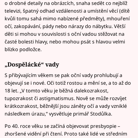
o drobné detaily na obrázcích, snaha sedět co nejblíž
televizi, špatný odhad vzdálenosti a umístění věcí (dítě
kvůli tomu sahá mimo nabízené předměty), mhouření
očí, zakopávání, pády nebo nárazy do nábytku. Větší
děti si mohou v souvislosti s oční vadou stěžovat na
časté bolesti hlavy, nebo mohou psát s hlavou velmi
blízko podložce.
„Dospělácké“ vady
S přibývajícím věkem se pak oční vady prohlubují a
objevují se i nové. Oči totiž rostou a mění se, a to až do
18 let. „V tomto věku je běžná dalekozrakost,
tupozrakost či astigmatismus. Nově se může rozvíjet
krátkozrakost, běžnější jsou záněty očí a vady vzniklé
následkem úrazu,“ vysvětluje primář Stodůlka.
Po 40. roce věku se začíná objevovat presbyopie –
zhoršené vidění při čtení. Proto také lidé ve středním