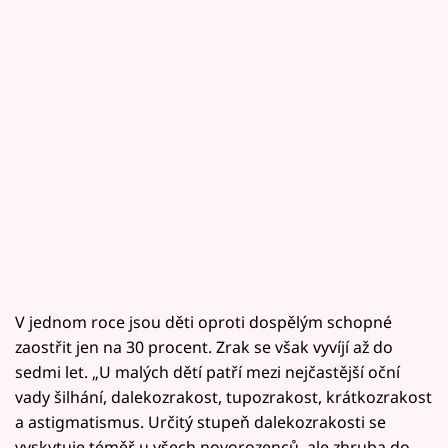
V jednom roce jsou děti oproti dospělým schopné
zaostřit jen na 30 procent. Zrak se však vyvíjí až do
sedmi let. „U malých dětí patří mezi nejčastější oční
vady šilhání, dalekozrakost, tupozrakost, krátkozrakost
a astigmatismus. Určitý stupeň dalekozrakosti se
vyskytuje téměř u všech novorozenců, ale zhruba do