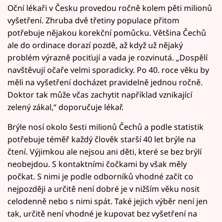
Oční lékaři v Česku provedou ročně kolem pěti milionů
vyšetření. Zhruba dvě třetiny populace přitom
potřebuje nějakou korekční pomůcku. Většina Čechů
ale do ordinace dorazí pozdě, až když už nějaký
problém výrazně pociťují a vada je rozvinutá. „Dospělí
navštěvují očaře velmi sporadicky. Po 40. roce věku by
měli na vyšetření docházet pravidelně jednou ročně.
Doktor tak může včas zachytit například vznikající
zelený zákal,“ doporučuje lékař.
Brýle nosí okolo šesti milionů Čechů a podle statistik
potřebuje téměř každý člověk starší 40 let brýle na
čtení. Výjimkou ale nejsou ani děti, které se bez brýlí
neobejdou. S kontaktními čočkami by však měly
počkat. S nimi je podle odborníků vhodné začít co
nejpozději a určitě není dobré je v nižším věku nosit
celodenně nebo s nimi spát. Také jejich výběr není jen
tak, určitě není vhodné je kupovat bez vyšetření na