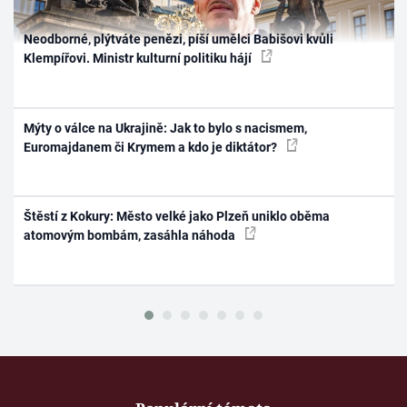
Neodborné, plýtváte penězi, píší umělci Babišovi kvůli
Klempířovi. Ministr kulturní politiku hájí
Mýty o válce na Ukrajině: Jak to bylo s nacismem,
Euromajdanem či Krymem a kdo je diktátor?
Štěstí z Kokury: Město velké jako Plzeň uniklo oběma
atomovým bombám, zasáhla náhoda