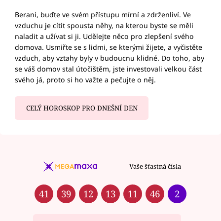
Berani, buďte ve svém přístupu mírní a zdrženliví. Ve
vzduchu je cítit spousta něhy, na kterou byste se měli
naladit a užívat si ji. Udělejte něco pro zlepšení svého
domova. Usmiřte se s lidmi, se kterými žijete, a vyčistěte
vzduch, aby vztahy byly v budoucnu klidné. Do toho, aby
se váš domov stal útočištěm, jste investovali velkou část
svého já, proto si ho važte a pečujte o něj.
CELÝ HOROSKOP PRO DNEŠNÍ DEN
Vaše šťastná čísla
41
39
12
13
11
46
2