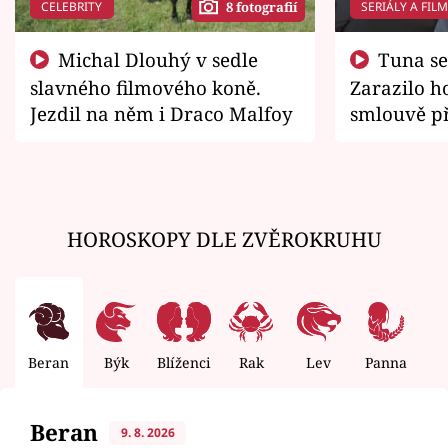
CELEBRITY
SERIÁLY A FIL
8 fotografií
Michal Dlouhý v sedle
Tuna se chtěl vrátit domů.
slavného filmového koně.
Zarazilo ho
Jezdil na něm i Draco Malfoy
smlouvě př
zemřít
HOROSKOPY DLE ZVĚROKRUHU
Beran
Býk
Blíženci
Rak
Lev
Panna
V
Beran
9. 8. 2026