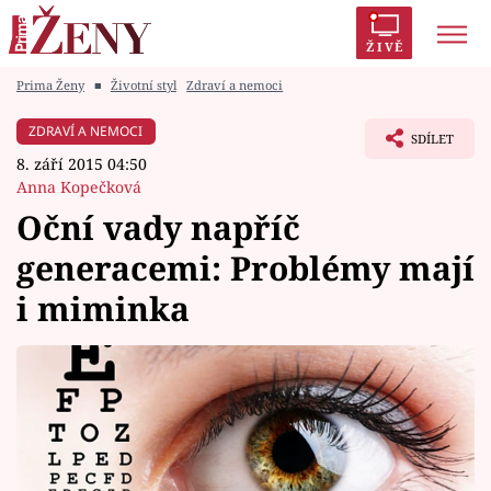
ŽIVĚ
Prima Ženy
■
Životní styl
Zdraví a nemoci
Trendy:
Polabí
Inspekce
Prostřeno!
AYTO?
ZDRAVÍ A NEMOCI
SDÍLET
Módní alarm
Zrádci
Proměny
8. září 2015 04:50
Anna Kopečková
Oční vady napříč
generacemi: Problémy mají
Témata
i miminka
Celebrity
Vztahy
Seriály