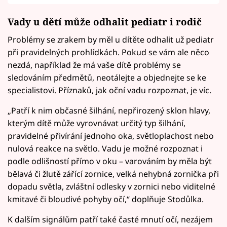
Vady u dětí může odhalit pediatr i rodič
Problémy se zrakem by měl u dítěte odhalit už pediatr
při pravidelných prohlídkách. Pokud se vám ale něco
nezdá, například že má vaše dítě problémy se
sledováním předmětů, neotálejte a objednejte se ke
specialistovi. Příznaků, jak oční vadu rozpoznat, je víc.
„Patří k nim občasné šilhání, nepřirozený sklon hlavy,
kterým dítě může vyrovnávat určitý typ šilhání,
pravidelné přivírání jednoho oka, světloplachost nebo
nulová reakce na světlo. Vadu je možné rozpoznat i
podle odlišností přímo v oku – varováním by měla být
bělavá či žlutě zářící zornice, velká nehybná zornička při
dopadu světla, zvláštní odlesky v zornici nebo viditelné
kmitavé či bloudivé pohyby očí,“ doplňuje Stodůlka.
K dalším signálům patří také časté mnutí očí, nezájem