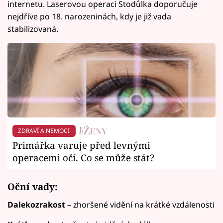
internetu. Laserovou operaci Stodůlka doporučuje
nejdříve po 18. narozeninách, kdy je již vada
stabilizovaná.
ZDRAVÍ A NEMOCI
Primářka varuje před levnými
operacemi očí. Co se může stát?
Oční vady:
Dalekozrakost
– zhoršené vidění na krátké vzdálenosti