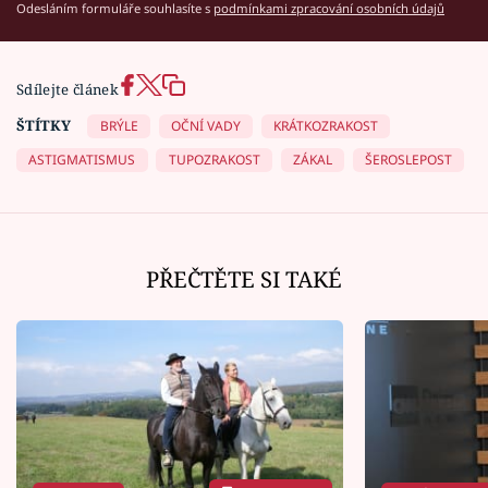
Odesláním formuláře souhlasíte s
podmínkami zpracování osobních údajů
Sdílejte článek
ŠTÍTKY
BRÝLE
OČNÍ VADY
KRÁTKOZRAKOST
ASTIGMATISMUS
TUPOZRAKOST
ZÁKAL
ŠEROSLEPOST
PŘEČTĚTE SI TAKÉ