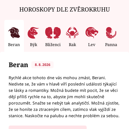
HOROSKOPY DLE ZVĚROKRUHU
Beran
Býk
Blíženci
Rak
Lev
Panna
V
Beran
8. 8. 2026
Rychlé akce tohoto dne vás mohou zmást, Berani.
Nedivte se, že vám v hlavě víří poslední události týkající
se lásky a romantiky. Možná budete mít pocit, že se věci
dějí příliš rychle na to, abyste jim mohli skutečně
porozumět. Snažte se nebýt tak analytičtí. Možná zjistíte,
že se honíte za ztraceným cílem, zatímco vlak vyjíždí ze
stanice. Naskočte na palubu a nechte problém za sebou.