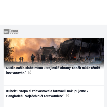
Rusko našlo slabé místo ukrajinské obrany. Útočit může téměř
bez varování
Kubek: Evropa si zdevastovala farmacii, nakupujeme v
Bangladéši. Vojtěch ničí zdravotnictví