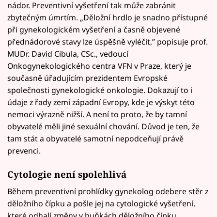
nádor. Preventivní vyšetření tak může zabránit
zbytečným úmrtím. „Děložní hrdlo je snadno přístupné
při gynekologickém vyšetření a časně objevené
přednádorové stavy lze úspěšně vyléčit,” popisuje prof.
MUDr. David Cibula, CSc., vedoucí
Onkogynekologického centra VFN v Praze, který je
současně úřadujícím prezidentem Evropské
společnosti gynekologické onkologie. Dokazují to i
údaje z řady zemí západní Evropy, kde je výskyt této
nemoci výrazně nižší. A není to proto, že by tamní
obyvatelé měli jiné sexuální chování. Důvod je ten, že
tam stát a obyvatelé samotní nepodceňují právě
prevenci.
Cytologie není spolehlivá
Během preventivní prohlídky gynekolog odebere stěr z
děložního čípku a pošle jej na cytologické vyšetření,
které odhalí změny v buňkách děložního čípku.