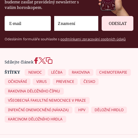
budeme zasílat pravidelný newsletter s
vaším horoskopem.
ODESLAT
Odesláním formuláře souhlasíte s
podmínkami zpracování osobních údajů
Sdílejte článek
ŠTÍTKY
NEMOC
LÉČBA
RAKOVINA
CHEMOTERAPIE
OČKOVÁNÍ
VIRUS
PREVENCE
ČESKO
RAKOVINA DĚLOŽNÍHO ČÍPKU
VŠEOBECNÁ FAKULTNÍ NEMOCNICE V PRAZE
INFEKČNÍ ONEMOCNĚNÍ (NÁKAZA)
HPV
DĚLOŽNÍ HRDLO
KARCINOM DĚLOŽNÍHO HRDLA