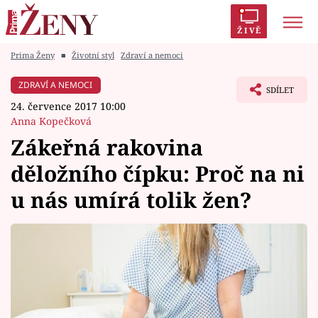
ŽIVĚ
Prima Ženy
■
Životní styl
Zdraví a nemoci
Trendy:
Polabí
Inspekce
Prostřeno!
AYTO?
ZDRAVÍ A NEMOCI
SDÍLET
Módní alarm
Zrádci
Proměny
24. července 2017 10:00
Anna Kopečková
Zákeřná rakovina
děložního čípku: Proč na ni
Témata
u nás umírá tolik žen?
Celebrity
Vztahy
Seriály