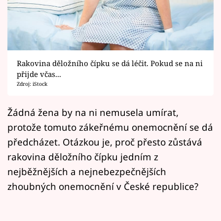
Horoskopy
Sledujte prima+
Filmový festival Karlovy Vary
Rakovina děložního čípku se dá léčit. Pokud se na ni
Pořady
přijde včas...
Zdroj: iStock
Mámy sobě
Žádná žena by na ni nemusela umírat,
protože tomuto zákeřnému onemocnění se dá
Přihlášení
předcházet. Otázkou je, proč přesto zůstává
rakovina děložního čípku jedním z
Sledujte nás
nejběžnějších a nejnebezpečnějších
zhoubných onemocnění v České republice?