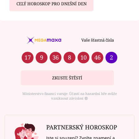
CELÝ HOROSKOP PRO DNEŠNÍ DEN
Vaše šťastná čísla
17
9
36
8
10
46
2
ZKUSTE ŠTĚSTÍ
Ministerstvo financí varuje: Účastí na hazardní hře může
vzniknout závislost ⑱
PARTNERSKÝ HOROSKOP
Jste si souzení? Zvolte znamení a