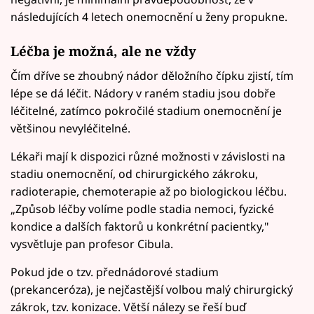
následujících 4 letech onemocnění u ženy propukne.
Léčba je možná, ale ne vždy
Čím dříve se zhoubný nádor děložního čípku zjistí, tím
lépe se dá léčit. Nádory v raném stadiu jsou dobře
léčitelné, zatímco pokročilé stadium onemocnění je
většinou nevyléčitelné.
Lékaři mají k dispozici různé možnosti v závislosti na
stadiu onemocnění, od chirurgického zákroku,
radioterapie, chemoterapie až po biologickou léčbu.
„Způsob léčby volíme podle stadia nemoci, fyzické
kondice a dalších faktorů u konkrétní pacientky,"
vysvětluje pan profesor Cibula.
Pokud jde o tzv. přednádorové stadium
(prekanceróza), je nejčastější volbou malý chirurgický
zákrok, tzv. konizace. Větší nálezy se řeší buď