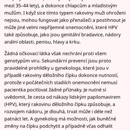
mezi 35–44 lety), a dokonce chlapcům a mladistvým
mužům. I když sice tímto typem rakoviny muži ohroženi
nejsou, mohou fungovat jako přenašeči a postihnout je
může jiné velmi nepříjemné onemocnění, které HPV
také způsobuje, jako jsou genitální bradavice, nádory
anální oblasti, penisu, hlavy a krku.
Žádná očkovací látka však nechrání proti všem
genotypům viru. Sekundární prevencí jsou proto
pravidelné prohlídky u gynekologa, které jsou v
případě rakoviny děložního čípku dokonce nutností,
protože v počátečních stadiích onemocnění nemusí
pacientka pociťovat žádné příznaky. Je nutné si
uvědomit, že cesta od nákazy lidským papilomavirem
(HPV), který rakovinu děložního čípku způsobuje, a
rozvojem nádoru, je dlouhá, trvat může i déle než
patnáct let. A gynekolog má možnosti, jak buněčné
změny na čípku podchytit a případně včas odhalit