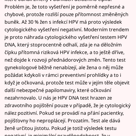
Problém je, že toto vyšetření je poměrně nepřesné a
chybové, protože rozliší pouze přítomnost změněných
buněk. Až 30 % žen s infekcí HPV má proto výsledek
cytologického vyšetření negativní. Moderním trendem
je proto náhrada cytologického vyšetření testem HPV
DNA, který stoprocentně odhalí, zda je na děložním
čípku přítomná riziková HPV infekce, a to ještě dříve,
než dojde k rozvoji přednádorových změn. Tento test
gynekologové běžně nenabízejí, ale žena o něj může
požádat kdykoli v rámci preventivní prohlídky a to i
když je očkovaná, protože test může v jejím těle objevit
další nebezpečné papilomaviry, které očkování
nezahrnovalo. U nás je HPV DNA test hrazen ze
zdravotního pojištění pouze v případě, že je cytologický
nález pozitivní. Pokud se provádí na přání pacientky,
pojišťovny ho neproplácejí. Prozatím. Test ale dává
ženě určitou jistotu. Pokud je totiž výsledek testu
negativní, je minimální pravděpodobnost, že v