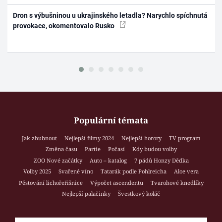
Dron s výbušninou u ukrajinského letadla? Narychlo spíchnutá
provokace, okomentovalo Rusko
Populární témata
Jak zhubnout
Nejlepší filmy 2024
Nejlepší horory
TV program
Změna času
Partie
Počasí
Kdy budou volby
ZOO Nové začátky
Auto – katalog
7 pádů Honzy Dědka
Volby 2025
Svařené víno
Tatarák podle Pohlreicha
Aloe vera
Pěstování lichořeřišnice
Výpočet ascendentu
Tvarohové knedlíky
Nejlepší palačinky
Švestkový koláč