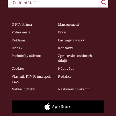
O FTV Prima
Management
Volná místa
Press
Reklama
Castingy a výzvy
HbbTV
Kontakty
Podmínky užívání
Zpracování osobních
údajů
Cookies
Nápověda
Vlastník FTV Prima spol.
Redakce
s r.o.
Nahlásit chybu
Nastavení soukromí
App Store