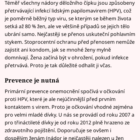
Téměř všechny nádory děložního čípku jsou způsobeny
přetrvávající infekcí lidským papilomavirem (HPV), což
je poměrně běžný typ viru, se kterým se během života
setká až 80 % žen, ale ve většině případů se jejich tělo
ubrání samo. Nejčastěji se přenos uskuteční pohlavním
stykem. Stoprocentní ochranu před přenosem nemůže
zajistit ani kondom, jak se mnohé ženy mylně
domnívají. Žena začíná být v ohrožení, pokud infekce
přetrvává. Proto je tak důležité odhalit ji včas.
Prevence je nutná
Primární prevence onemocnění spočívá v očkování
proti HPV, které je ale nejúčinnější před prvním
kontaktem s virem. Proto je očkování vhodné zejména
pro velmi mladé dívky. U nás se provádí od roku 2007 a
pro třináctileté dívky je od roku 2012 plně hrazeno ze
zdravotního pojištění. Doporučuje se ovšem i
dospělým ženám (nádor je nejčastěji nalezen u žen