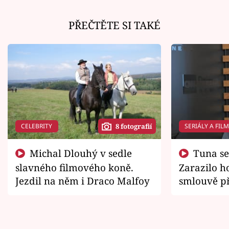
PŘEČTĚTE SI TAKÉ
CELEBRITY
SERIÁLY A FIL
8 fotografií
Michal Dlouhý v sedle
Tuna se chtěl vrátit domů.
slavného filmového koně.
Zarazilo ho
Jezdil na něm i Draco Malfoy
smlouvě př
zemřít