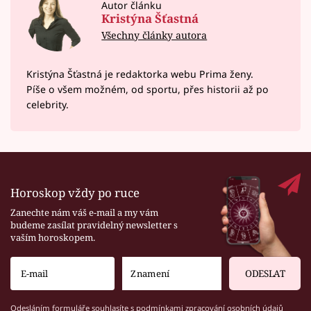
Autor článku
Kristýna Šťastná
Všechny články autora
Kristýna Šťastná je redaktorka webu Prima ženy.
Píše o všem možném, od sportu, přes historii až po
celebrity.
Horoskop vždy po ruce
Zanechte nám váš e-mail a my vám
budeme zasílat pravidelný newsletter s
vaším horoskopem.
ODESLAT
Odesláním formuláře souhlasíte s
podmínkami zpracování osobních údajů