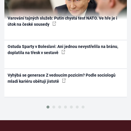
Varování tajných služeb: Putin chystá test NATO. Ve hře je i
útok na české sousedy
Ostuda Sparty v Boleslavi: Ani jednou nevystřelila na bránu,
doplatila na třesk v sestavě
Vyhýbá se generace Z vedoucím pozicím? Podle sociologů
mladí kariéru obětují jistotě