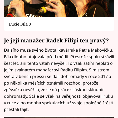
Lucie Bílá 3
Je její manažer Radek Filipi ten pravý?
Dalšího muže svého života, kavárníka Petra Makovičku,
Bílá dlouho utajovala před médii. Přestože spolu strávili
šest let, ani tento vztah nevyšel. To však zatím neplatí o
jejím svalnatém manažerovi Radku Filipim. S mistrem
světa v bench pressu se dali dohromady v roce 2017 a
po několika měsících oznámili rozchod, protože
zpěvačka nevěřila, že se dá práce s láskou skloubit
dohromady. Stále se však na veřejnosti objevovali ruku
v ruce a po mnoha spekulacích už svoje společné štěstí
přestali tajit.