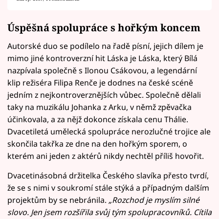
Úspěšná spolupráce s hořkým koncem
Autorské duo se podílelo na řadě písní, jejich dílem je
mimo jiné kontroverzní hit Láska je Láska, který Bílá
nazpívala společně s Ilonou Csákovou, a legendární
klip režiséra Filipa Renče je dodnes na české scéně
jedním z nejkontroverznějších vůbec. Společně dělali
taky na muzikálu Johanka z Arku, v němž zpěvačka
účinkovala, a za nějž dokonce získala cenu Thálie.
Dvacetiletá umělecká spolupráce nerozlučné trojice ale
skončila takřka ze dne na den hořkým sporem, o
kterém ani jeden z aktérů nikdy nechtěl příliš hovořit.
Dvacetinásobná držitelka Českého slavíka přesto tvrdí,
že se s nimi v soukromí stále stýká a případným dalším
projektům by se nebránila.
„Rozchod je myslím silné
slovo. Jen jsem rozšířila svůj tým spolupracovníků. Cítila