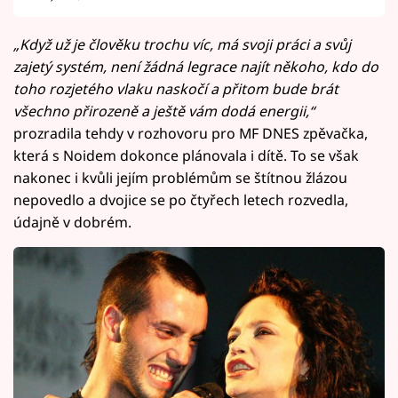
„Když už je člověku trochu víc, má svoji práci a svůj
zajetý systém, není žádná legrace najít někoho, kdo do
toho rozjetého vlaku naskočí a přitom bude brát
všechno přirozeně a ještě vám dodá energii,“
prozradila tehdy v rozhovoru pro MF DNES zpěvačka,
která s Noidem dokonce plánovala i dítě. To se však
nakonec i kvůli jejím problémům se štítnou žlázou
nepovedlo a dvojice se po čtyřech letech rozvedla,
údajně v dobrém.