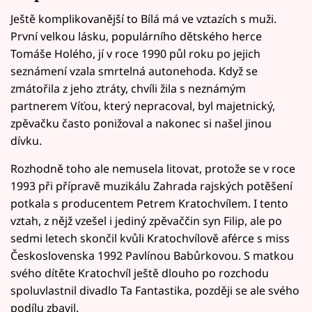
Ještě komplikovanější to Bílá má ve vztazích s muži.
První velkou lásku, populárního dětského herce
Tomáše Holého, jí v roce 1990 půl roku po jejich
seznámení vzala smrtelná autonehoda. Když se
zmátořila z jeho ztráty, chvíli žila s neznámým
partnerem Víťou, který nepracoval, byl majetnický,
zpěvačku často ponižoval a nakonec si našel jinou
dívku.
Rozhodně toho ale nemusela litovat, protože se v roce
1993 při přípravě muzikálu Zahrada rajských potěšení
potkala s producentem Petrem Kratochvílem. I tento
vztah, z nějž vzešel i jediný zpěvaččin syn Filip, ale po
sedmi letech skončil kvůli Kratochvílově aférce s miss
Československa 1992 Pavlínou Babůrkovou. S matkou
svého dítěte Kratochvíl ještě dlouho po rozchodu
spoluvlastnil divadlo Ta Fantastika, později se ale svého
podílu zbavil.