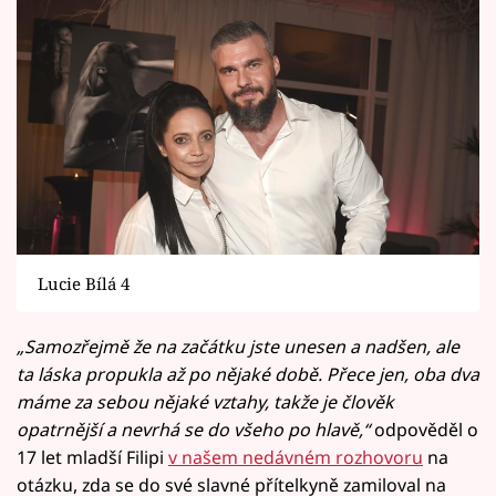
Lucie Bílá 4
„Samozřejmě že na začátku jste unesen a nadšen, ale
ta láska propukla až po nějaké době. Přece jen, oba dva
máme za sebou nějaké vztahy, takže je člověk
opatrnější a nevrhá se do všeho po hlavě,“
odpověděl o
17 let mladší Filipi
v našem nedávném rozhovoru
na
otázku, zda se do své slavné přítelkyně zamiloval na