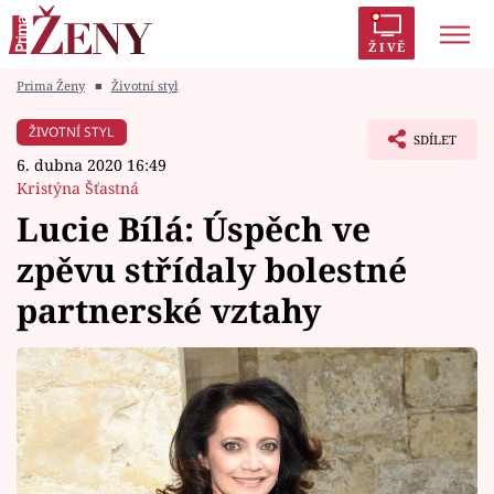
ŽIVĚ
Prima Ženy
■
Životní styl
Trendy:
Polabí
Inspekce
Prostřeno!
AYTO?
ŽIVOTNÍ STYL
SDÍLET
Módní alarm
Zrádci
Proměny
6. dubna 2020 16:49
Kristýna Šťastná
Lucie Bílá: Úspěch ve
zpěvu střídaly bolestné
Témata
partnerské vztahy
Celebrity
Vztahy
Seriály