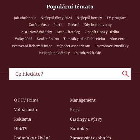
Populární témata
Jak zhubnout
Nejlepší filmy 2024
Nejlepší horory
TV program
Změna času
Partie
Počasí
Kdy budou volby
ZOO Nové začátky
Auto – katalog
7 pádů Honzy Dědka
Volby 2025
Svařené víno
Tatarák podle Pohlreicha
Aloe vera
Pěstování lichořeřišnice
Výpočet ascendentu
Tvarohové knedlíky
Nejlepší palačinky
Švestkový koláč
O FTV Prima
Management
Volná místa
Press
Reklama
Castingy a výzvy
HbbTV
Kontakty
Podmínky užívání
Zpracování osobních