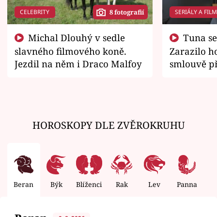
CELEBRITY
SERIÁLY A FIL
8 fotografií
Michal Dlouhý v sedle
Tuna se chtěl vrátit domů.
slavného filmového koně.
Zarazilo ho
Jezdil na něm i Draco Malfoy
smlouvě př
zemřít
HOROSKOPY DLE ZVĚROKRUHU
Beran
Býk
Blíženci
Rak
Lev
Panna
V