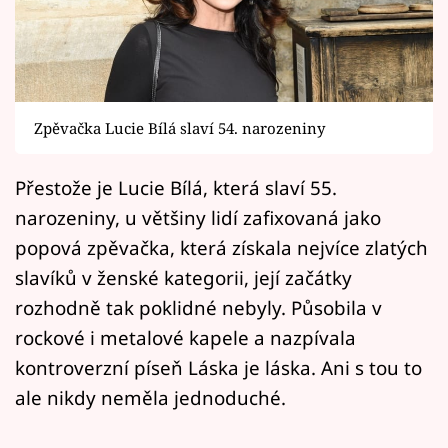
Horoskopy
Sledujte prima+
Filmový festival Karlovy Vary
Zpěvačka Lucie Bílá slaví 54. narozeniny
Pořady
Přestože je Lucie Bílá, která slaví 55.
Mámy sobě
narozeniny, u většiny lidí zafixovaná jako
popová zpěvačka, která získala nejvíce zlatých
Přihlášení
slavíků v ženské kategorii, její začátky
rozhodně tak poklidné nebyly. Působila v
rockové i metalové kapele a nazpívala
Sledujte nás
kontroverzní píseň Láska je láska. Ani s tou to
ale nikdy neměla jednoduché.