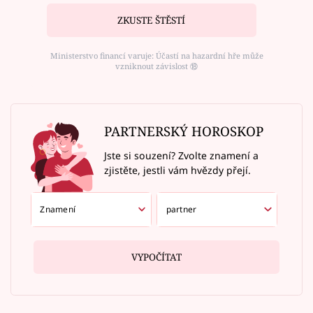
ZKUSTE ŠTĚSTÍ
Ministerstvo financí varuje: Účastí na hazardní hře může
vzniknout závislost ⑱
PARTNERSKÝ HOROSKOP
Jste si souzení? Zvolte znamení a
zjistěte, jestli vám hvězdy přejí.
VYPOČÍTAT