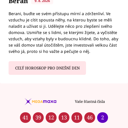
Beran
9. 8. 2026
Berani, buďte ve svém přístupu mírní a zdrženliví. Ve
vzduchu je cítit spousta něhy, na kterou byste se měli
naladit a užívat si ji. Udělejte něco pro zlepšení svého
domova. Usmiřte se s lidmi, se kterými žijete, a vyčistěte
vzduch, aby vztahy byly v budoucnu klidné. Do toho, aby
se váš domov stal útočištěm, jste investovali velkou část
svého já, proto si ho važte a pečujte o něj.
CELÝ HOROSKOP PRO DNEŠNÍ DEN
Vaše šťastná čísla
41
39
12
13
11
46
2