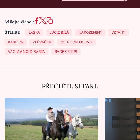
Sdílejte článek
ŠTÍTKY
LÁSKA
LUCIE BÍLÁ
NAROZENINY
VZTAHY
KARIÉRA
ZPĚVAČKA
PETR KRATOCHVÍL
VÁCLAV NOID BÁRTA
RADEK FILIPI
PŘEČTĚTE SI TAKÉ