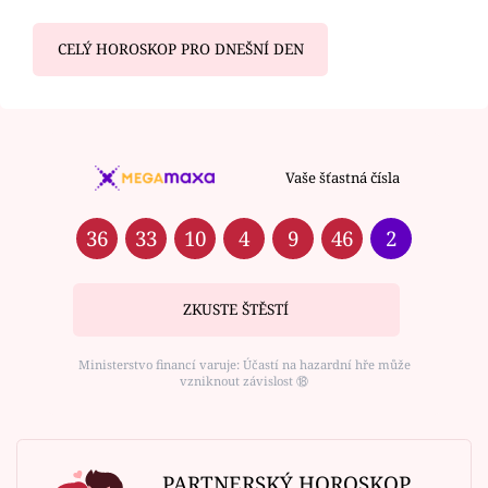
CELÝ HOROSKOP PRO DNEŠNÍ DEN
Vaše šťastná čísla
36
33
10
4
9
46
2
ZKUSTE ŠTĚSTÍ
Ministerstvo financí varuje: Účastí na hazardní hře může
vzniknout závislost ⑱
PARTNERSKÝ HOROSKOP