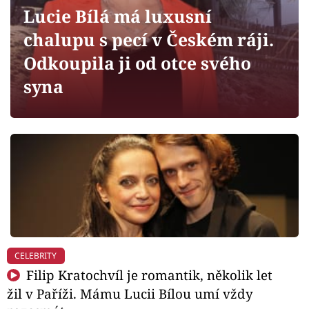
Horoskopy
Lucie Bílá má luxusní
Sledujte prima+
chalupu s pecí v Českém ráji.
Odkoupila ji od otce svého
Filmový festival Karlovy Vary
syna
Pořady
Mámy sobě
Přihlášení
Sledujte nás
CELEBRITY
Filip Kratochvíl je romantik, několik let
žil v Paříži. Mámu Lucii Bílou umí vždy