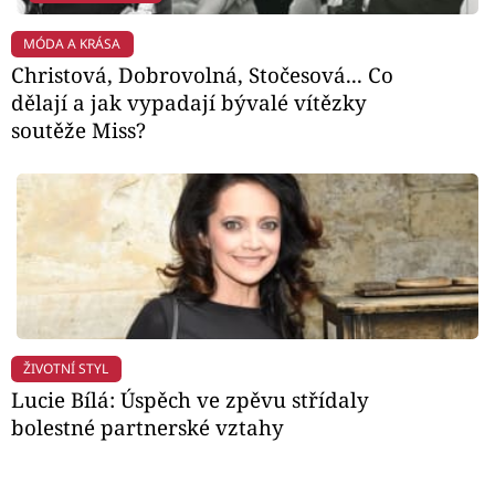
MÓDA A KRÁSA
Christová, Dobrovolná, Stočesová... Co
dělají a jak vypadají bývalé vítězky
soutěže Miss?
ŽIVOTNÍ STYL
Lucie Bílá: Úspěch ve zpěvu střídaly
bolestné partnerské vztahy