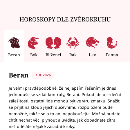
HOROSKOPY DLE ZVĚROKRUHU
Beran
Býk
Blíženci
Rak
Lev
Panna
V
Beran
7. 8. 2026
Je velmi pravděpodobné, že nejlepším řešením je dnes
jednoduše se vzdát kontroly, Berani. Pokud jde o srdeční
záležitosti, ostatní lidé mohou být ve víru zmatku. Snažit
se přijít na kloub jejich duševnímu rozpoložení bude
nemožné, takže se o to ani nepokoušejte. Možná budete
chtít nechat věci plynout a uvidíte, jak dopadnete zítra,
než uděláte nějaké zásadní kroky.