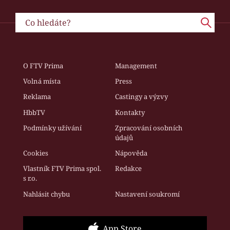
O FTV Prima
Management
Volná místa
Press
Reklama
Castingy a výzvy
HbbTV
Kontakty
Podmínky užívání
Zpracování osobních
údajů
Cookies
Nápověda
Vlastník FTV Prima spol.
Redakce
s r.o.
Nahlásit chybu
Nastavení soukromí
App Store