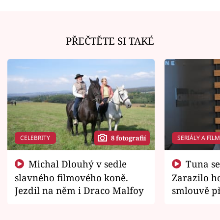
PŘEČTĚTE SI TAKÉ
CELEBRITY
SERIÁLY A FIL
8 fotografií
Michal Dlouhý v sedle
Tuna se chtěl vrátit domů.
slavného filmového koně.
Zarazilo ho
Jezdil na něm i Draco Malfoy
smlouvě př
zemřít