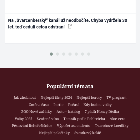
Na „Švarcenberský“ kanál už neodbočíte. Chyba vydržela 30
let, teď ceduli celou odstraní
Populární témata
Jak zhubnout
Nejlepší filmy 2024
Nejlepší horory
TV program
Změna času
Partie
Počasí
Kdy budou volby
ZOO Nové začátky
Auto – katalog
7 pádů Honzy Dědka
Volby 2025
Svařené víno
Tatarák podle Pohlreicha
Aloe vera
Pěstování lichořeřišnice
Výpočet ascendentu
Tvarohové knedlíky
Nejlepší palačinky
Švestkový koláč