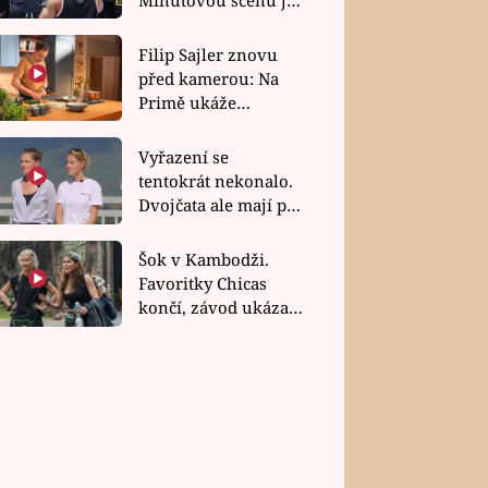
bez dubla
Filip Sajler znovu
před kamerou: Na
Primě ukáže
poctivou kuchyni i
rychlé recepty
Vyřazení se
tentokrát nekonalo.
Dvojčata ale mají po
uzavření třetí etapy
závodu nůž na krku
Šok v Kambodži.
Favoritky Chicas
končí, závod ukázal
svou nejtvrdší tvář