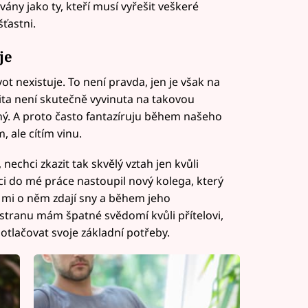
ny jako ty, kteří musí vyřešit veškeré
ťastni.
je
ot nexistuje. To není pravda, jen je však na
ta není skutečně vyvinuta na takovou
ný. A proto často fantazíruju během našeho
, ale cítím vinu.
 nechci zkazit tak skvělý vztah jen kvůli
i do mé práce nastoupil nový kolega, který
e mi o něm zdají sny a během jeho
 stranu mám špatné svědomí kvůli přítelovi,
otlačovat svoje základní potřeby.