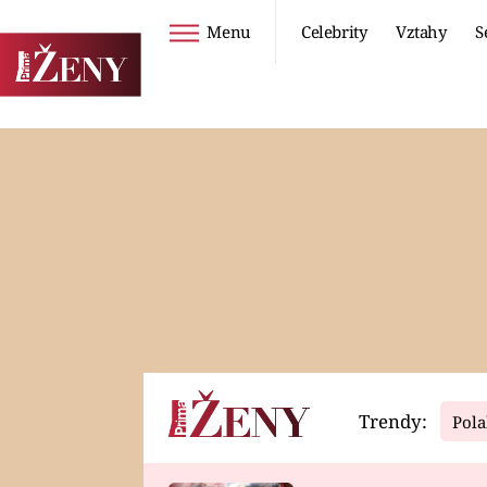
Menu
Celebrity
Vztahy
S
Seriály
Životní styl
ZOO
DIETY A HUBNUTÍ
PROSTŘENO!
CESTOVÁNÍ A
DOVOLENÁ
DUCH
ZDRAVÍ
Trendy:
Pola
Horoskopy
Video
ASTROČLÁNKY
SERIÁLY