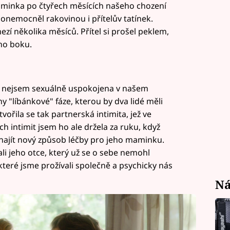
aminka po čtyřech měsících našeho chození
onemocněl rakovinou i přítelův tatínek.
zí několika měsíců. Přítel si prošel peklem,
ho boku.
roč nejsem sexuálně uspokojena v našem
ny "líbánkové" fáze, kterou by dva lidé měli
ytvořila se tak partnerská intimita, jež ve
h intimit jsem ho ale držela za ruku, když
e najít nový způsob léčby pro jeho maminku.
i jeho otce, který už se o sebe nemohl
teré jsme prožívali společně a psychicky nás
Ná