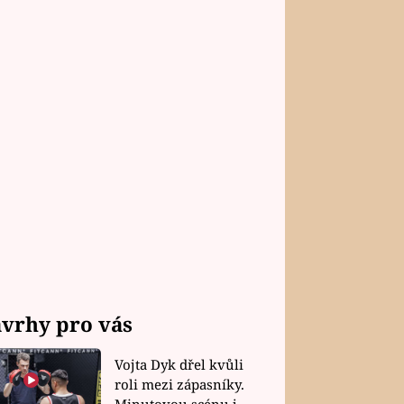
vrhy pro vás
Vojta Dyk dřel kvůli
roli mezi zápasníky.
Minutovou scénu jel