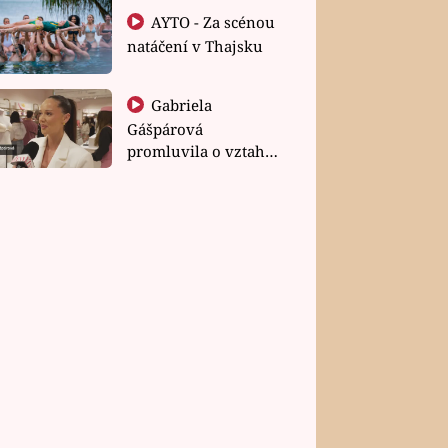
AYTO - Za scénou
natáčení v Thajsku
Gabriela
Gášpárová
promluvila o vztahu
a zakládání rodiny