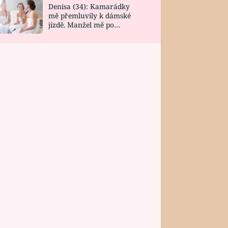
Denisa (34): Kamarádky
mě přemluvily k dámské
jízdě. Manžel mě po
návratu zaskočil