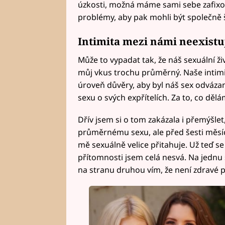
úzkosti, možná máme sami sebe zafixová
problémy, aby pak mohli být společně š
Intimita mezi námi neexistu
Může to vypadat tak, že náš sexuální živ
můj vkus trochu průměrný. Naše intimi
úroveň důvěry, aby byl náš sex odváza
sexu o svých expřítelích. Za to, co dělám
Dřív jsem si o tom zakázala i přemýšlet,
průměrnému sexu, ale před šesti měsíc
mě sexuálně velice přitahuje. Už teď s
přítomnosti jsem celá nesvá. Na jednu
na stranu druhou vím, že není zdravé p