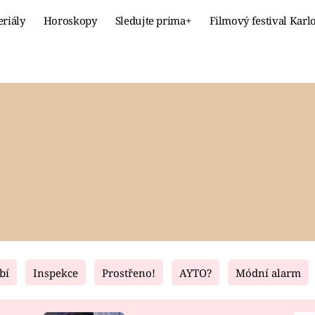
eriály
Horoskopy
Sledujte prima+
Filmový festival Karl
Celebrity
Recept
MÓDA A KRÁSA
HLAVNÍ JÍ
VZTAHY A SEX
SLADKÉ
PRIMA MAMINKA
ZDRAVÉ
bí
Inspekce
Prostřeno!
AYTO?
Módní alarm
Fresh
Living
RECEPTY
BYDLENÍ