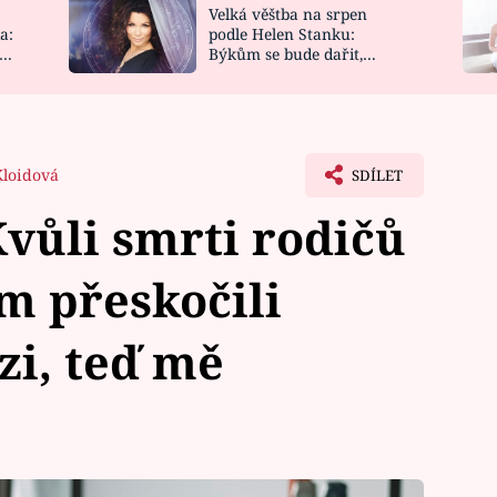
Velká věštba na srpen
NOVINKY
ZAHRADA
a:
podle Helen Stanku:
y
Býkům se bude dařit,
VIDEORECEPTY
DESIGN
Vodnáře čeká jízda
Kloidová
SDÍLET
Kvůli smrti rodičů
em přeskočili
zi, teď mě