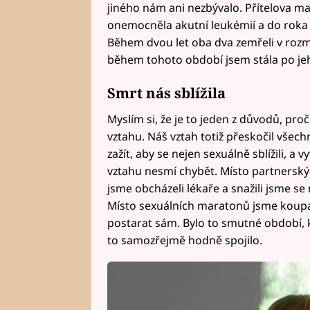
jiného nám ani nezbývalo. Přítelova m
onemocněla akutní leukémií a do roka 
Během dvou let oba dva zemřeli v rozme
během tohoto období jsem stála po je
Smrt nás sblížila
Myslím si, že je to jeden z důvodů, p
vztahu. Náš vztah totiž přeskočil všech
zažít, aby se nejen sexuálně sblížili, a v
vztahu nesmí chybět. Místo partnerskýc
jsme obcházeli lékaře a snažili jsme s
Místo sexuálních maratonů jsme koupal
postarat sám. Bylo to smutné období, k
to samozřejmě hodně spojilo.