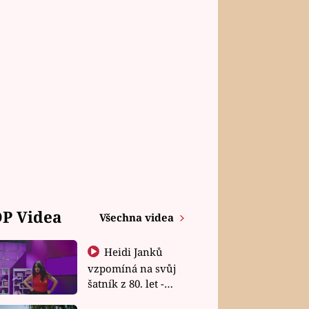
P Videa
Všechna videa
Heidi Janků
vzpomíná na svůj
šatník z 80. let -
Shopaholičky