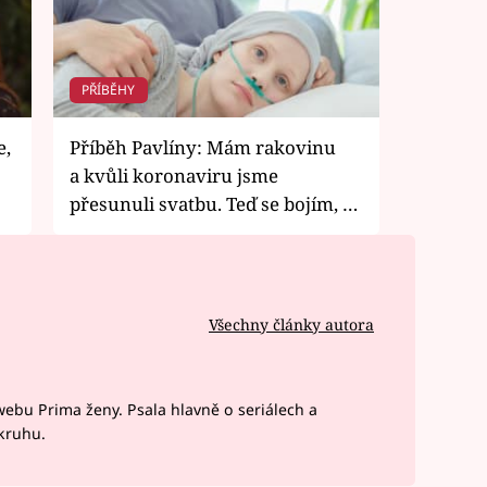
PŘÍBĚHY
e,
Příběh Pavlíny: Mám rakovinu
a kvůli koronaviru jsme
přesunuli svatbu. Teď se bojím, že
se jí nedožiju
Všechny články autora
webu Prima ženy. Psala hlavně o seriálech a
okruhu.