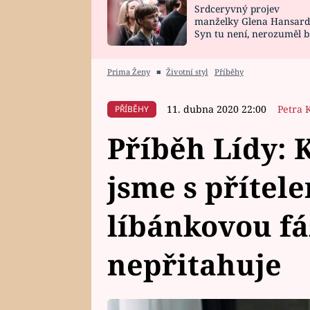
Srdceryvný projev
SNÁŘ
CELEBRITY
manželky Glena Hansard
Syn tu není, nerozuměl b
HOROSKOP NA
VAŘENÍ
tomu, vysvětlila
ROK 2023
Prima Ženy
■
Životní styl
Příběhy
11. dubna 2020 22:00
Petra 
PŘÍBĚHY
Příběh Lídy: 
jsme s přítel
líbánkovou fá
nepřitahuje