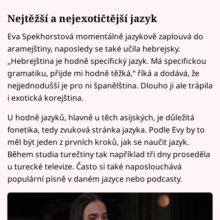
Nejtěžší a nejexotičtější jazyk
Eva Spekhorstová momentálně jazykově zaplouvá do
aramejštiny, naposledy se také učila hebrejsky.
„Hebrejština je hodně specifický jazyk. Má specifickou
gramatiku, přijde mi hodně těžká,“ říká a dodává, že
nejjednodušší je pro ni španělština. Dlouho ji ale trápila
i exotická korejština.
U hodně jazyků, hlavně u těch asijských, je důležitá
fonetika, tedy zvuková stránka jazyka. Podle Evy by to
měl být jeden z prvních kroků, jak se naučit jazyk.
Během studia turečtiny tak například tři dny proseděla
u turecké televize. Často si také naposlouchává
populární písně v daném jazyce nebo podcasty.