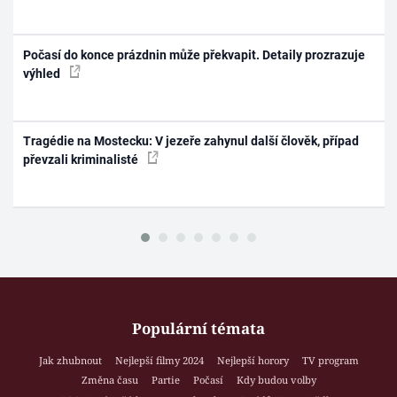
Počasí do konce prázdnin může překvapit. Detaily prozrazuje
výhled
Tragédie na Mostecku: V jezeře zahynul další člověk, případ
převzali kriminalisté
Populární témata
Jak zhubnout
Nejlepší filmy 2024
Nejlepší horory
TV program
Změna času
Partie
Počasí
Kdy budou volby