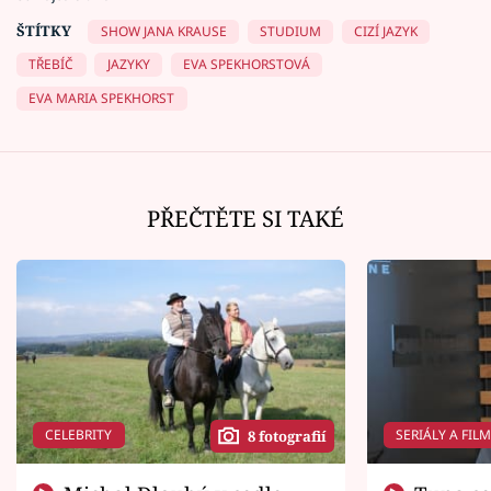
ŠTÍTKY
SHOW JANA KRAUSE
STUDIUM
CIZÍ JAZYK
TŘEBÍČ
JAZYKY
EVA SPEKHORSTOVÁ
EVA MARIA SPEKHORST
PŘEČTĚTE SI TAKÉ
CELEBRITY
SERIÁLY A FIL
8 fotografií