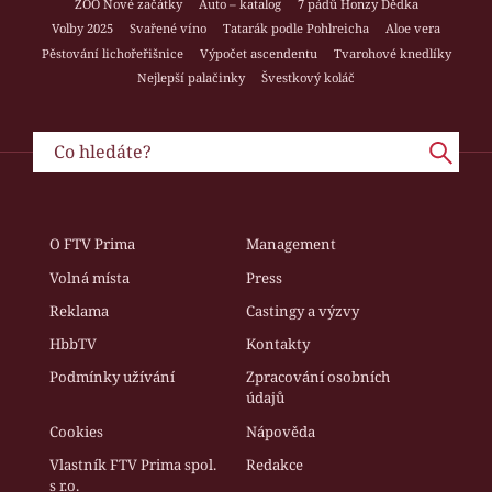
ZOO Nové začátky
Auto – katalog
7 pádů Honzy Dědka
Volby 2025
Svařené víno
Tatarák podle Pohlreicha
Aloe vera
Pěstování lichořeřišnice
Výpočet ascendentu
Tvarohové knedlíky
Nejlepší palačinky
Švestkový koláč
O FTV Prima
Management
Volná místa
Press
Reklama
Castingy a výzvy
HbbTV
Kontakty
Podmínky užívání
Zpracování osobních
údajů
Cookies
Nápověda
Vlastník FTV Prima spol.
Redakce
s r.o.