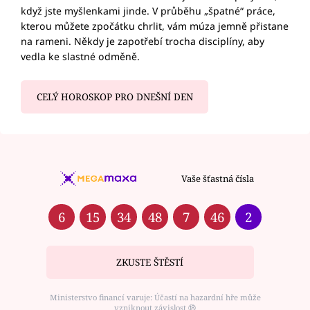
když jste myšlenkami jinde. V průběhu „špatné“ práce,
kterou můžete zpočátku chrlit, vám múza jemně přistane
na rameni. Někdy je zapotřebí trocha disciplíny, aby
vedla ke slastné odměně.
CELÝ HOROSKOP PRO DNEŠNÍ DEN
Vaše šťastná čísla
6
15
34
48
7
46
2
ZKUSTE ŠTĚSTÍ
Ministerstvo financí varuje: Účastí na hazardní hře může
vzniknout závislost ⑱