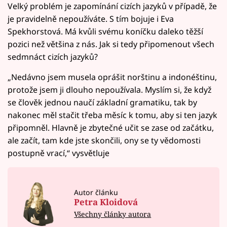
Velký problém je zapomínání cizích jazyků v případě, že
je pravidelně nepoužíváte. S tím bojuje i Eva
Spekhorstová. Má kvůli svému koníčku daleko těžší
pozici než většina z nás. Jak si tedy připomenout všech
sedmnáct cizích jazyků?
„Nedávno jsem musela oprášit norštinu a indonéštinu,
protože jsem ji dlouho nepoužívala. Myslím si, že když
se člověk jednou naučí základní gramatiku, tak by
nakonec měl stačit třeba měsíc k tomu, aby si ten jazyk
připomněl. Hlavně je zbytečné učit se zase od začátku,
ale začít, tam kde jste skončili, ony se ty vědomosti
postupně vrací,“ vysvětluje
Autor článku
Petra Kloidová
Všechny články autora