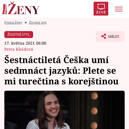
ŽIVĚ
Prima Ženy
■
Životní styl
Trendy:
Polabí
Inspekce
Prostřeno!
AYTO?
ŽIVOTNÍ STYL
SDÍLET
Módní alarm
Zrádci
Proměny
17. května 2021 06:00
Petra Kloidová
Šestnáctiletá Češka umí
sedmnáct jazyků: Plete se
Témata
mi turečtina s korejštinou
Celebrity
Vztahy
Seriály