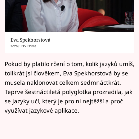
Horoskopy
Sledujte prima+
Filmový festival Karlovy Vary
Eva Spekhorstová
Pořady
Zdroj: FTV Prima
Mámy sobě
Pokud by platilo rčení o tom, kolik jazyků umíš,
tolikrát jsi člověkem, Eva Spekhorstová by se
Přihlášení
musela naklonovat celkem sedmnáctkrát.
Teprve šestnáctiletá polyglotka prozradila, jak
se jazyky učí, který je pro ni nejtěžší a proč
Sledujte nás
využívat jazykové aplikace.