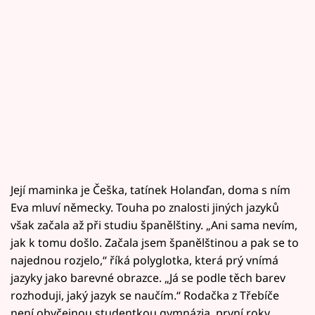
Její maminka je Češka, tatínek Holanďan, doma s ním
Eva mluví německy. Touha po znalosti jiných jazyků
však začala až při studiu španělštiny. „Ani sama nevím,
jak k tomu došlo. Začala jsem španělštinou a pak se to
najednou rozjelo,“ říká polyglotka, která prý vnímá
jazyky jako barevné obrazce. „Já se podle těch barev
rozhoduji, jaký jazyk se naučím.“ Rodačka z Třebíče
není obyčejnou studentkou gymnázia, první roky