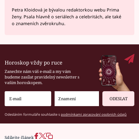
Petra Kloidová je bývalou redaktorkou webu Prima
ženy. Psala hlavně o seriálech a celebritách, ale také
o znameních zvěrokruhu.
Horoskop vždy po ruce
Zanechte nám váš e-mail a my vám
budeme zasílat pravidelný newsletter s
vaším horoskopem.
ODESLAT
Odesláním formuláře souhlasíte s
podmínkami zpracování osobních údajů
Sdílejte článek