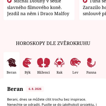
Michal Dlouhý v sedle
Tuna se chtěl vrátit domů.
slavného filmového koně.
Zarazilo ho
Jezdil na něm i Draco Malfoy
smlouvě př
zemřít
HOROSKOPY DLE ZVĚROKRUHU
Beran
Býk
Blíženci
Rak
Lev
Panna
V
Beran
6. 8. 2026
Berani, dnes se můžete cítit trochu bez inspirace.
Nenechte se odradit. Pusťte se do jakéhokoli projektu, i