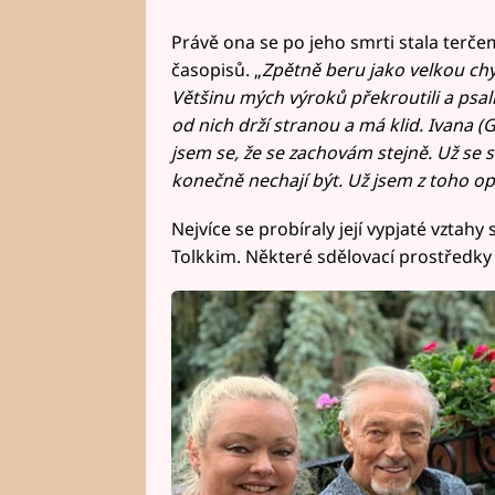
Právě ona se po jeho smrti stala terčem
časopisů. „
Zpětně beru jako velkou chy
Většinu mých výroků překroutili a psal
od nich drží stranou a má klid. Ivana (
jsem se, že se zachovám stejně. Už se 
konečně nechají být. Už jsem z toho 
Nejvíce se probíraly její vypjaté vzta
Tolkkim. Některé sdělovací prostředky s