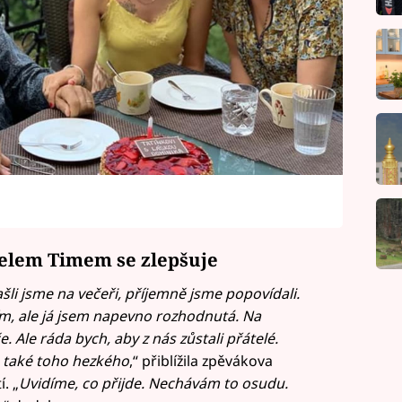
elem Timem se zlepšuje
šli jsme na večeři, příjemně jsme popovídali.
tím, ale já jsem napevno rozhodnutá. Na
. Ale ráda bych, aby z nás zůstali přátelé.
le také toho hezkého
,“ přiblížila zpěvákova
. „
Uvidíme, co přijde. Nechávám to osudu.