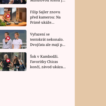
bez dubla
Filip Sajler znovu
před kamerou: Na
Primě ukáže
poctivou kuchyni i
rychlé recepty
Vyřazení se
tentokrát nekonalo.
Dvojčata ale mají po
uzavření třetí etapy
závodu nůž na krku
Šok v Kambodži.
Favoritky Chicas
končí, závod ukázal
svou nejtvrdší tvář