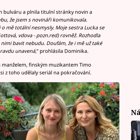
 bulváru a plnila titulní stránky novin a
bu, že jsem s novináři komunikovala.
i o mě totální nesmysly. Moje sestra Lucka se
Gottová, vdova - pozn.red) rovněž. Rozhodla
s nimi bavit nebudu. Doufám, že i mě už také
opravdu unavená
,“ prohlásila Dominika.
hy s manželem, finským muzikantem Timo
i z toho udělaly seriál na pokračování.
Ná