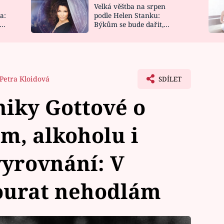
Velká věštba na srpen
NOVINKY
ZAHRADA
a:
podle Helen Stanku:
y
Býkům se bude dařit,
VIDEORECEPTY
DESIGN
Vodnáře čeká jízda
Petra Kloidová
SDÍLET
iky Gottové o
m, alkoholu i
yrovnání: V
ťourat nehodlám