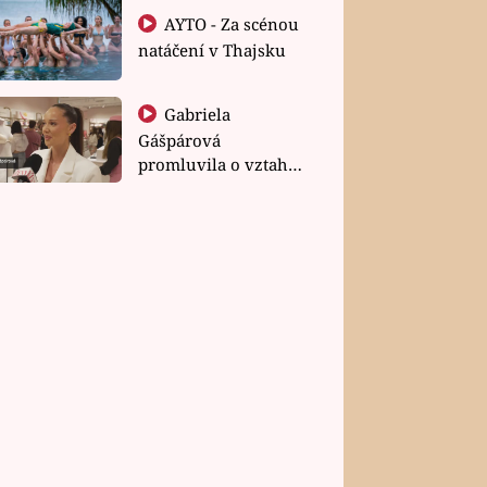
AYTO - Za scénou
natáčení v Thajsku
Gabriela
Gášpárová
promluvila o vztahu
a zakládání rodiny