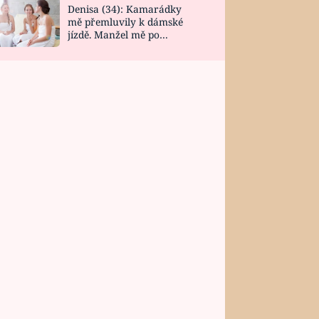
Denisa (34): Kamarádky
mě přemluvily k dámské
jízdě. Manžel mě po
návratu zaskočil