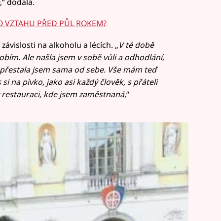
,“ dodala.
O VZTAHU PŘED PŮL ROKEM?
 závislosti na alkoholu a lécích. „
V té době
bím. Ale našla jsem v sobě vůli a odhodlání,
 přestala jsem sama od sebe. Vše mám teď
 na pivko, jako asi každý člověk, s přáteli
 v restauraci, kde jsem zaměstnaná
,“