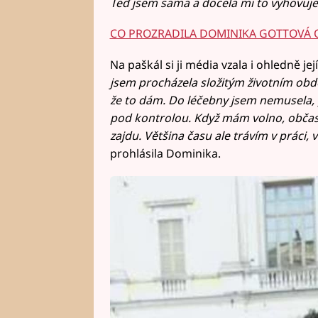
Teď jsem sama a docela mi to vyhovuje
CO PROZRADILA DOMINIKA GOTTOVÁ 
Na paškál si ji média vzala i ohledně její
jsem procházela složitým životním obdo
že to dám. Do léčebny jsem nemusela,
pod kontrolou. Když mám volno, občas si
zajdu. Většina času ale trávím v práci,
prohlásila Dominika.