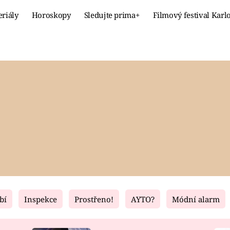
eriály
Horoskopy
Sledujte prima+
Filmový festival Karl
Celebrity
Recept
MÓDA A KRÁSA
HLAVNÍ JÍ
VZTAHY A SEX
SLADKÉ
PRIMA MAMINKA
ZDRAVÉ
bí
Inspekce
Prostřeno!
AYTO?
Módní alarm
Fresh
Living
RECEPTY
BYDLENÍ