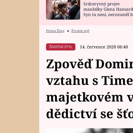
Srdceryvný projev
SNÁŘ
CELEBRITY
manželky Glena Hansard
Syn tu není, nerozuměl b
HOROSKOP NA
VAŘENÍ
tomu, vysvětlila
ROK 2023
Prima Ženy
■
Životní styl
14. července 2020 06:40
ŽIVOTNÍ STYL
Zpověď Domin
vztahu s Time
majetkovém v
dědictví se š