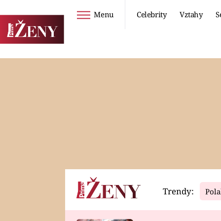
Menu
Celebrity
Vztahy
S
Seriály
Životní styl
ZOO
DIETY A HUBNUTÍ
PROSTŘENO!
CESTOVÁNÍ A
DOVOLENÁ
DUCH
ZDRAVÍ
Trendy:
Pola
Horoskopy
Video
ASTROČLÁNKY
SERIÁLY