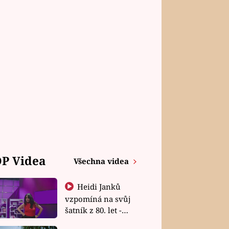
P Videa
Všechna videa
Heidi Janků
vzpomíná na svůj
šatník z 80. let -
Shopaholičky