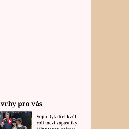
vrhy pro vás
Vojta Dyk dřel kvůli
roli mezi zápasníky.
Minutovou scénu jel