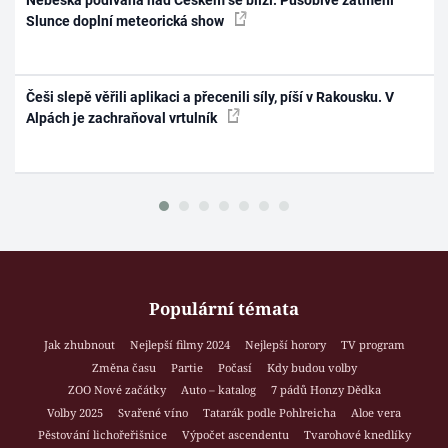
Slunce doplní meteorická show
Češi slepě věřili aplikaci a přecenili síly, píší v Rakousku. V
Alpách je zachraňoval vrtulník
Populární témata
Jak zhubnout
Nejlepší filmy 2024
Nejlepší horory
TV program
Změna času
Partie
Počasí
Kdy budou volby
ZOO Nové začátky
Auto – katalog
7 pádů Honzy Dědka
Volby 2025
Svařené víno
Tatarák podle Pohlreicha
Aloe vera
Pěstování lichořeřišnice
Výpočet ascendentu
Tvarohové knedlíky