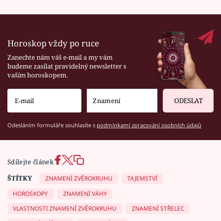
Horoskop vždy po ruce
Zanechte nám váš e-mail a my vám
budeme zasílat pravidelný newsletter s
vaším horoskopem.
ODESLAT
Odesláním formuláře souhlasíte s
podmínkami zpracování osobních údajů
Sdílejte článek
ŠTÍTKY
ZNAMENÍ ZVĚROKRUHU
TAJEMSTVÍ
HOROSKOPY
ZNAMENÍ VÁHY
VLASTNOSTI ZNAMENÍ ZVĚROKRUHU
ZNAMENÍ STŘELEC