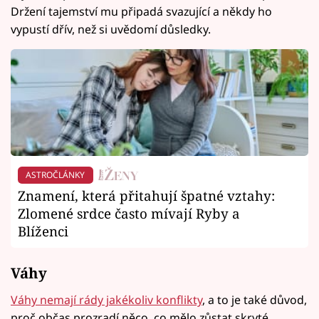
Držení tajemství mu připadá svazující a někdy ho
vypustí dřív, než si uvědomí důsledky.
ASTROČLÁNKY
Znamení, která přitahují špatné vztahy:
Zlomené srdce často mívají Ryby a
Blíženci
Váhy
Váhy nemají rády jakékoliv konflikty
, a to je také důvod,
proč občas prozradí něco, co mělo zůstat skryté.