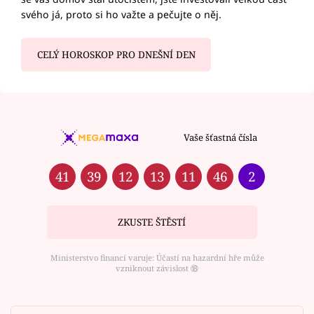
svého já, proto si ho važte a pečujte o něj.
CELÝ HOROSKOP PRO DNEŠNÍ DEN
Vaše šťastná čísla
41
39
12
13
11
46
2
ZKUSTE ŠTĚSTÍ
Ministerstvo financí varuje: Účastí na hazardní hře může
vzniknout závislost ⑱