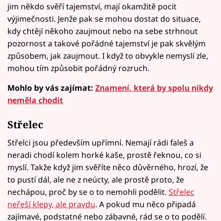
jim někdo svěří tajemství, mají okamžitě pocit
výjimečnosti. Jenže pak se mohou dostat do situace,
kdy chtějí někoho zaujmout nebo na sebe strhnout
pozornost a takové pořádné tajemství je pak skvělým
způsobem, jak zaujmout. I když to obvykle nemyslí zle,
mohou tím způsobit pořádný rozruch.
Mohlo by vás zajímat:
Znamení, která by spolu nikdy
neměla chodit
Střelec
Střelci jsou především upřímní. Nemají rádi faleš a
neradi chodí kolem horké kaše, prostě řeknou, co si
myslí. Takže když jim svěříte něco důvěrného, hrozí, že
to pustí dál, ale ne z neúcty, ale prostě proto, že
nechápou, proč by se o to nemohli podělit.
Střelec
neřeší klepy, ale pravdu
. A pokud mu něco připadá
zajímavé, podstatné nebo zábavné, rád se o to podělí.