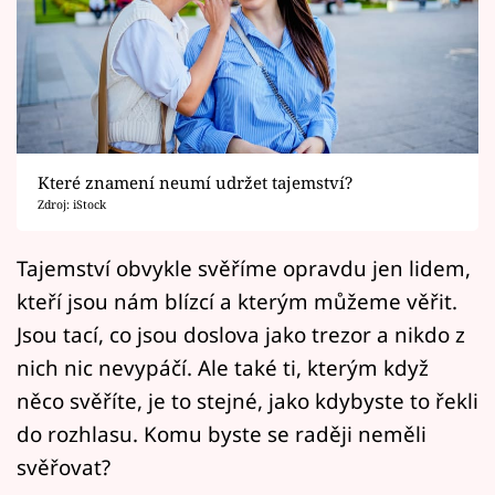
Horoskopy
Sledujte prima+
Filmový festival Karlovy Vary
Pořady
Které znamení neumí udržet tajemství?
Zdroj: iStock
Mámy sobě
Tajemství obvykle svěříme opravdu jen lidem,
Přihlášení
kteří jsou nám blízcí a kterým můžeme věřit.
Jsou tací, co jsou doslova jako trezor a nikdo z
nich nic nevypáčí. Ale také ti, kterým když
Sledujte nás
něco svěříte, je to stejné, jako kdybyste to řekli
do rozhlasu. Komu byste se raději neměli
svěřovat?