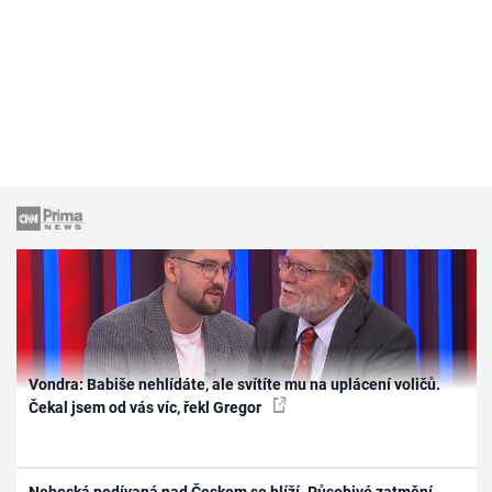
Vondra: Babiše nehlídáte, ale svítíte mu na uplácení voličů.
Čekal jsem od vás víc, řekl Gregor
Nebeská podívaná nad Českem se blíží. Působivé zatmění