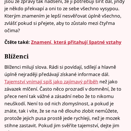
jsou ze zprávy tak nadšení, že ji potřebují šířit dál, jindy
je někdo překvapí a oni to ze sebe všechno vysypou.
Kterým znamením je lepší nesvěřovat úplně všechno,
zvlášť pokud si přejete, aby to zůstalo mezi čtyřma
očima?
Čtěte také:
Znamení, která přitahují špatné vztahy
Blíženci
Blíženci milují slova. Rádi si povídají, sdílejí a hlavně
úplně nejraději předávají získané informace dál.
Tajemství vnímají spíš jako zajímavý příběh
než jako
závazek mlčení. Často něco prozradí v domnění, že to
přece není tak vážné a zásadní nebo že to nikomu
neuškodí. Není to od nich zlomyslnost, a pokud je
znáte, tak i víte, že se na ně dlouho zlobit nemůžete,
protože jejich pusa prostě jede rychleji, než je mozek
stihne zastavit. Pokud jim svěříte tajemství, dejte jim