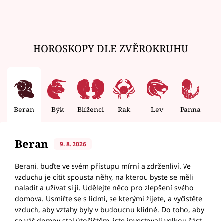
HOROSKOPY DLE ZVĚROKRUHU
Beran
Býk
Blíženci
Rak
Lev
Panna
V
Beran
9. 8. 2026
Berani, buďte ve svém přístupu mírní a zdrženliví. Ve
vzduchu je cítit spousta něhy, na kterou byste se měli
naladit a užívat si ji. Udělejte něco pro zlepšení svého
domova. Usmiřte se s lidmi, se kterými žijete, a vyčistěte
vzduch, aby vztahy byly v budoucnu klidné. Do toho, aby
se váš domov stal útočištěm, jste investovali velkou část