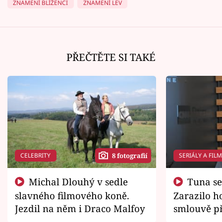
ZNAMENÍ BLÍŽENCI
ZNAMENÍ LEV
PŘEČTĚTE SI TAKÉ
CELEBRITY
SERIÁLY A FIL
8 fotografií
Michal Dlouhý v sedle
Tuna se chtěl vrátit domů.
slavného filmového koně.
Zarazilo ho
Jezdil na něm i Draco Malfoy
smlouvě př
zemřít