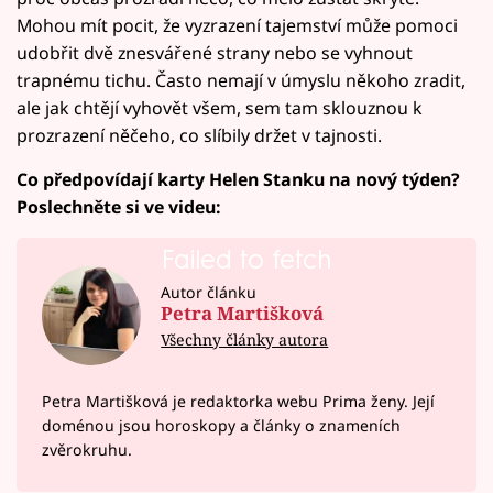
Mohou mít pocit, že vyzrazení tajemství může pomoci
udobřit dvě znesvářené strany nebo se vyhnout
trapnému tichu. Často nemají v úmyslu někoho zradit,
ale jak chtějí vyhovět všem, sem tam sklouznou k
prozrazení něčeho, co slíbily držet v tajnosti.
Co předpovídají karty Helen Stanku na nový týden?
Poslechněte si ve videu:
Failed to fetch
Autor článku
Petra Martišková
Všechny články autora
Petra Martišková je redaktorka webu Prima ženy. Její
doménou jsou horoskopy a články o znameních
zvěrokruhu.